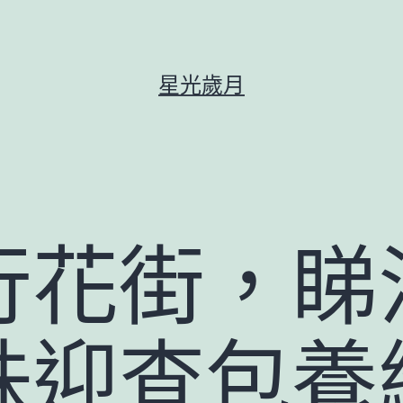
星光歲月
行花街，睇
珠迎查包養