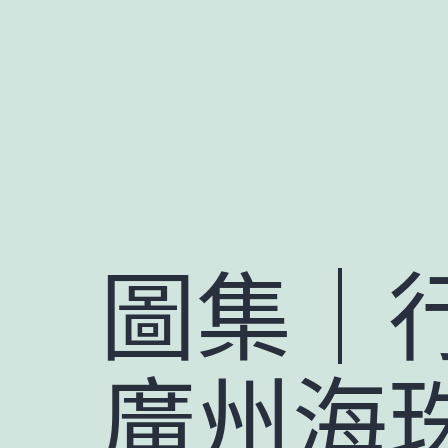
跳
至
主
要
內
容
圖集｜
廣州海