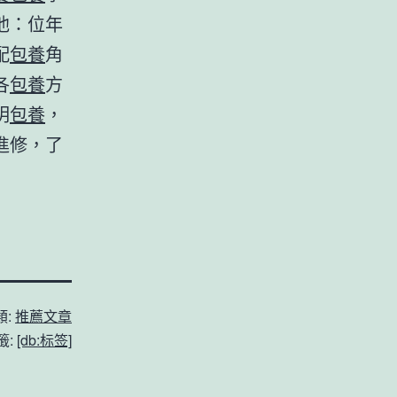
他：位年
配
包養
角
各
包養
方
明
包養
，
進修，了
類:
推薦文章
籤:
[db:标签]