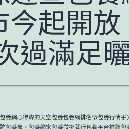
市今起開放
一次過滿足
包養網心得
森的天空
包養
包養網排名
似
包養行情
乎
跡
包養
象。
包養網
宋
包養
微拖著行
包養平台推薦
包