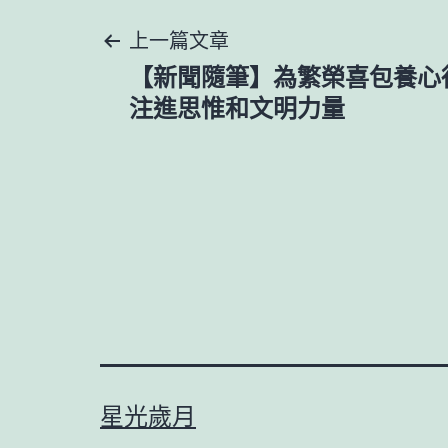
文
上一篇文章
【新聞隨筆】為繁榮喜包養心
章
注進思惟和文明力​量
導
覽
星光歲月