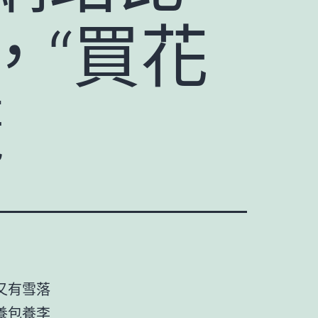
，“買花
曬
又有雪落
養
包養
李