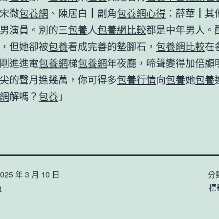
宋微
包養網
、陳居白┃副角
包養網心得
：薛華┃其
男演員。別的三
包養
人
包養網比較
都是中年男人。
，但她卻被
包養
看成完善的墊腳石，
包養網比較
在
剛進進電
包養網
梯
包養網
年夜廳，啼聲變得加倍顯
尖的聲月進幾萬，你可得多
包養行情
向
包養
她
包養
網
解嗎？
包養
」
025 年 3 月 10 日
分
n
標