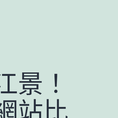
江景！
網站比