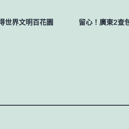
得世界文明百花園
留心！廣東2查