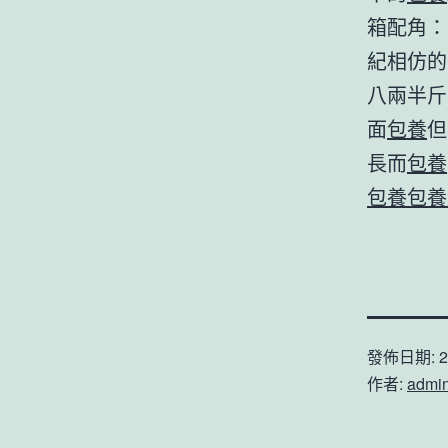
箱配角：
紀相仿的
八兩半斤
面
包養
但
長而
包養
包養
包養
發佈日期:
2
作者:
admi