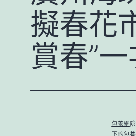
擬春花
賞春”
包養網
陰
下的
包養