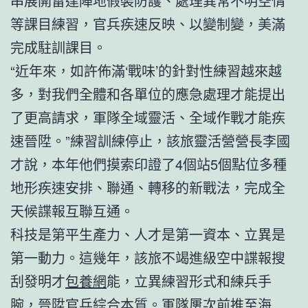
串展開雷達陣地假裝防護、處理異常不明空情
等課目練習，官兵疾速反映、以變制變，美滿
完成駐訓課目。
“近年來，如許佈滿‘戰味’的針對性練習越來越
多，對我們全體和各單位的應急處理才能提出
了更高請求，軍隊全域靈活、全域作戰才能疾
速晉陞。”練習訓練停止，該旅靈活營營長李國
才說，本年他們摸索印證了4個站5個點位多種
地形疾速安排、聯通、轉移的新戰法，完成全
天候諜報互聯互通。
科技是第平生產力、人才是第一資本、立異是
第一動力。這幾年，該旅不竭進級空中諜報搜
刮發明才
包養網
能，立異練習形式和練兵手
腕，晉陞官兵綜合本質。軍隊屢次前推至海