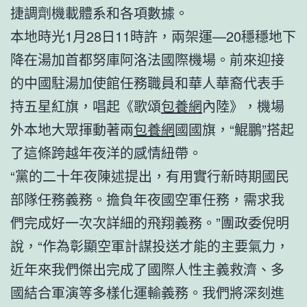
捷調劑機載體系和各項數據。
本地時光1月28日11時許，兩架運—20穩穩地下
降在湯加首都努庫阿洛法國際機場。前來迎接
的中國駐湯加使館任務職員和華人華裔代表手
持五星紅旗，唱起《歌頌
包養網
內陸》，機場
外本地大眾揮動著兩
包養網
國國旗，“鯤鵬”搭起
了這條跨越年夜洋的感情紐帶。
“黨的二十年夜陳述提出，有用實行新時期國民
部隊任務義務。擔負年夜國空軍任務，需求我
們完成好一次次詳細的飛翔義務。”團政委倪明
說，“作為彰顯空軍計謀投送才能的主要氣力，
近年來我們傑出完成了國際人性主義救濟、多
國結合軍演等多樣化運輸義務。我們將深刻進