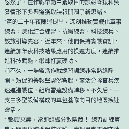
忽然了。在作戰舉動中獲取目的諜報聲援和突
發情形下多渠道獲取諜報開闢了新思緒。
“黨的二十年夜陳述提出，深刻推動實戰化軍事
練習，深化結合練習、抗衡練習、科技練兵。”
該旅引導先容，近年來，他們保持實戰實訓，
連續加年夜科技結果應用的投進力度，連續推
進科技賦能，鍛煉打贏硬功。
前不久，一場靈活作戰練習訓練非常熱絡睜
開。短促的警報聲驟然響起，靈活分隊官兵疾
速進進戰位，組織雷達設備轉移。不久后，一
支由多型設備構成的車
包養
隊向目的地區疾速
靈活。
“‘敵機’來襲，當即組織分散隱藏！”練習訓練貫