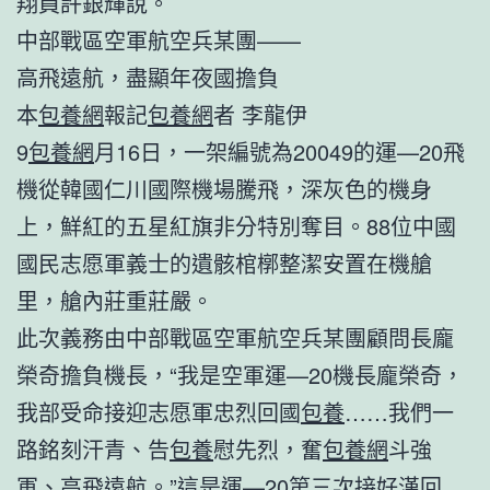
翔員許銀輝說。
中部戰區空軍航空兵某團——
高飛遠航，盡顯年夜國擔負
本
包養網
報記
包養網
者 李龍伊
9
包養網
月16日，一架編號為20049的運—20飛
機從韓國仁川國際機場騰飛，深灰色的機身
上，鮮紅的五星紅旗非分特別奪目。88位中國
國民志愿軍義士的遺骸棺槨整潔安置在機艙
里，艙內莊重莊嚴。
此次義務由中部戰區空軍航空兵某團顧問長龐
榮奇擔負機長，“我是空軍運—20機長龐榮奇，
我部受命接迎志愿軍忠烈回國
包養
……我們一
路銘刻汗青、告
包養
慰先烈，奮
包養網
斗強
軍、高飛遠航。”這是運—20第三次接好漢回