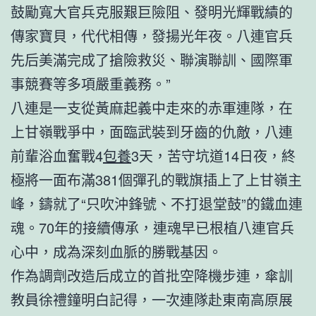
鼓勵寬大官兵克服艱巨險阻、發明光輝戰績的
傳家寶貝，代代相傳，發揚光年夜。八連官兵
先后美滿完成了搶險救災、聯演聯訓、國際軍
事競賽等多項嚴重義務。”
八連是一支從黃麻起義中走來的赤軍連隊，在
上甘嶺戰爭中，面臨武裝到牙齒的仇敵，八連
前輩浴血奮戰4
包養
3天，苦守坑道14日夜，終
極將一面布滿381個彈孔的戰旗插上了上甘嶺主
峰，鑄就了“只吹沖鋒號、不打退堂鼓”的鐵血連
魂。70年的接續傳承，連魂早已根植八連官兵
心中，成為深刻血脈的勝戰基因。
作為調劑改造后成立的首批空降機步連，傘訓
教員徐禮鐘明白記得，一次連隊赴東南高原展