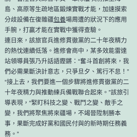
島、高原等生疏地區鍛煉實戰才能，加速摸索
分歧設備在復雜疆
包養
場周遭的狀況下的應用
手腕，打贏才能在實戰中獲得查驗。
連日來，該旅官兵進修貫徹黨的二十年夜精力
的熱忱連續低落。進修會商中，某多效能雷達
站領導員張乃升話語鏗鏘：“奮斗首創將來，我
們必需果斷決計意志，只爭旦夕、篤行不怠！”
“接上去，我們要進一個步驟將進修貫徹黨的二
十年夜精力與推動練兵備戰聯合起來。”該旅引
導表現，“緊盯科技之變、戰鬥之變、敵手之
變，我們將聚焦將來疆場，不竭晉陞制勝本
事，果斷完成好黨和國民付與的新時期任務義
務。”