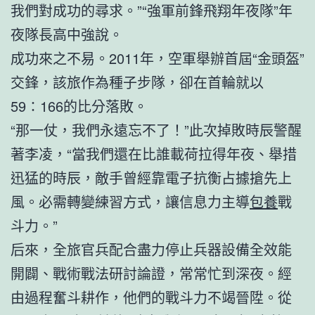
我們對成功的尋求。”“強軍前鋒飛翔年夜隊”年
夜隊長高中強說。
成功來之不易。2011年，空軍舉辦首屆“金頭盔”
交鋒，該旅作為種子步隊，卻在首輪就以
59∶166的比分落敗。
“那一仗，我們永遠忘不了！”此次掉敗時辰警醒
著李凌，“當我們還在比誰載荷拉得年夜、舉措
迅猛的時辰，敵手曾經靠電子抗衡占據搶先上
風。必需轉變練習方式，讓信息力主導
包養
戰
斗力。”
后來，全旅官兵配合盡力停止兵器設備全效能
開闢、戰術戰法研討論證，常常忙到深夜。經
由過程奮斗耕作，他們的戰斗力不竭晉陞。從