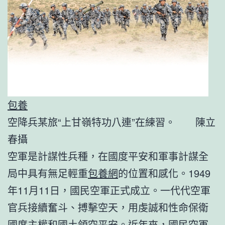
包養
空降兵某旅“上甘嶺特功八連”在練習。 陳立
春攝
空軍是計謀性兵種，在國度平安和軍事計謀全
局中具有無足輕重
包養網
的位置和感化。1949
年11月11日，國民空軍正式成立。一代代空軍
官兵接續奮斗、搏擊空天，用虔誠和性命保衛
國度主權和國土領空平安。近年來，國民空軍