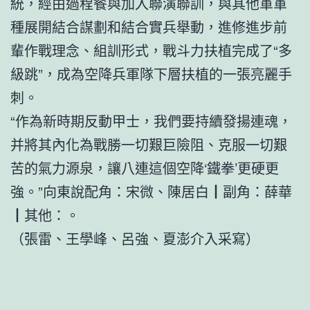
統，經由過程餐與加入聯演聯訓，與其他軍軍
種展開結合謀劃和結合實兵舉動，進修進步前
輩作戰理念、組訓形式，戰斗力扶植完成了“多
級跳”，成為空降兵軍隊下層扶植的一張亮麗手
刺。
“作為新時期反動甲士，我們要持續發揚連魂，
并將其內化為戰勝一切艱巨險阻、克服一切艱
苦的氣力源泉，讓八連這個空降‘鐵拳’更硬更
強。”向東說配角：宋微、陳居白┃副角：薛華
┃其他：。
（張雷、王學峰、呂強、夏澎介入采寫）