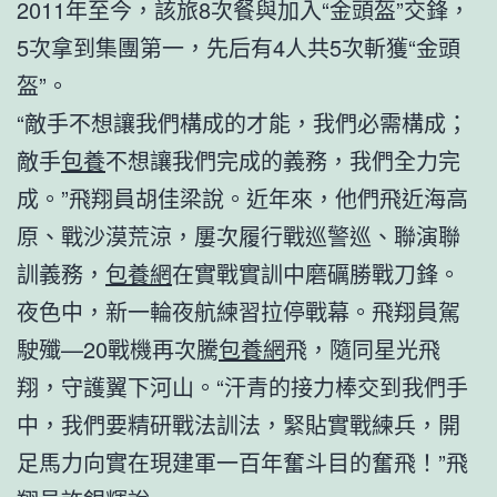
2011年至今，該旅8次餐與加入“金頭盔”交鋒，
5次拿到集團第一，先后有4人共5次斬獲“金頭
盔”。
“敵手不想讓我們構成的才能，我們必需構成；
敵手
包養
不想讓我們完成的義務，我們全力完
成。”飛翔員胡佳梁說。近年來，他們飛近海高
原、戰沙漠荒涼，屢次履行戰巡警巡、聯演聯
訓義務，
包養網
在實戰實訓中磨礪勝戰刀鋒。
夜色中，新一輪夜航練習拉停戰幕。飛翔員駕
駛殲—20戰機再次騰
包養網
飛，隨同星光飛
翔，守護翼下河山。“汗青的接力棒交到我們手
中，我們要精研戰法訓法，緊貼實戰練兵，開
足馬力向實在現建軍一百年奮斗目的奮飛！”飛