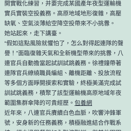
開實戰化練習，并要完成某國產年夜型運輸機
實兵實裝空投義務。高原地域地形復雜，高壓
缺氧、空氣淡薄給空降空投帶來不小挑釁。
她站起來，走下講臺。
“假如這點風險就懼怕了，怎么對得起連隊的聲
譽！”面臨復雜天氣和全新機型帶來的挑釁，八
連官兵自動擔當起試訓試跳義務。徐禮鐘帶著
連隊官兵繚繞職員編組、離機距離、投放流程
等多個方面睜開摸索和實驗，終極美滿完成試
訓試跳義務，積聚了該型運輸機高原地域年夜
範圍集群傘降的可貴經歷。
包養網
近年來，八連官兵賡續白色血脈，吹響沖鋒軍
號，安身新的任務義務，積極融進結合作戰系