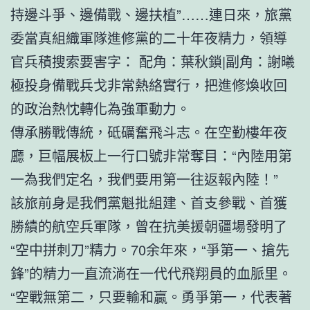
持邊斗爭、邊備戰、邊扶植”……連日來，旅黨
委當真組織軍隊進修黨的二十年夜精力，領導
官兵積搜索要害字： 配角：葉秋鎖|副角：謝曦
極投身備戰兵戈非常熱絡實行，把進修煥收回
的政治熱忱轉化為強軍動力。
傳承勝戰傳統，砥礪奮飛斗志。在空勤樓年夜
廳，巨幅展板上一行口號非常奪目：“內陸用第
一為我們定名，我們要用第一往返報內陸！”
該旅前身是我們黨魁批組建、首支參戰、首獲
勝績的航空兵軍隊，曾在抗美援朝疆場發明了
“空中拼刺刀”精力。70余年來，“爭第一、搶先
鋒”的精力一直流淌在一代代飛翔員的血脈里。
“空戰無第二，只要輸和贏。勇爭第一，代表著