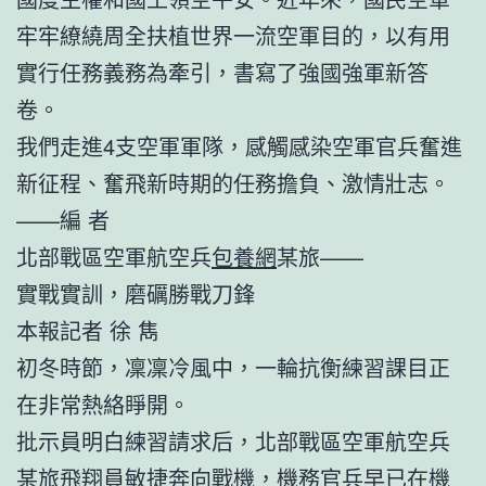
牢牢繚繞周全扶植世界一流空軍目的，以有用
實行任務義務為牽引，書寫了強國強軍新答
卷。
我們走進4支空軍軍隊，感觸感染空軍官兵奮進
新征程、奮飛新時期的任務擔負、激情壯志。
——編 者
北部戰區空軍航空兵
包養網
某旅——
實戰實訓，磨礪勝戰刀鋒
本報記者 徐 雋
初冬時節，凜凜冷風中，一輪抗衡練習課目正
在非常熱絡睜開。
批示員明白練習請求后，北部戰區空軍航空兵
某旅飛翔員敏捷奔向戰機，機務官兵早已在機