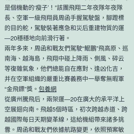
是個機動的‘瘦子’！”該團飛翔二年夜隊年夜隊
長、空軍一級飛翔員周函手握駕駛盤，腳蹬標
的目的舵，駕駛裝著應急和災后重建物質的運
—20穩穩地向前滑行著。
兩年多來，周函和戰友們駕駛“鯤鵬”飛高原、巡
南海、越海島，飛翔中碰上降雨、側風、碎云
等復雜氣象，他們總能自在應對、逢凶化吉，
并在空軍組織的嚴重比賽義務中一舉奪無暇軍
“金飛鏢”獎。
包養網
從廣州騰飛后，兩架運—20在廣大的承平洋上
空展翅向南。飛越5個時區，初次跨越赤道、跨
越國際每日天期變革線，這給機組帶來諸多挑
釁。周函和戰友們依據航路變更，依照預案敏