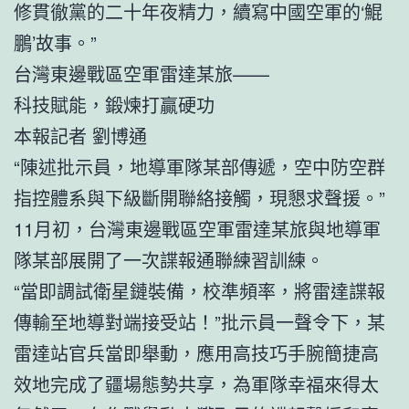
修貫徹黨的二十年夜精力，續寫中國空軍的‘鯤
鵬’故事。”
台灣東邊戰區空軍雷達某旅——
科技賦能，鍛煉打贏硬功
本報記者 劉博通
“陳述批示員，地導軍隊某部傳遞，空中防空群
指控體系與下級斷開聯絡接觸，現懇求聲援。”
11月初，台灣東邊戰區空軍雷達某旅與地導軍
隊某部展開了一次諜報通聯練習訓練。
“當即調試衛星鏈裝備，校準頻率，將雷達諜報
傳輸至地導對端接受站！”批示員一聲令下，某
雷達站官兵當即舉動，應用高技巧手腕簡捷高
效地完成了疆場態勢共享，為軍隊幸福來得太