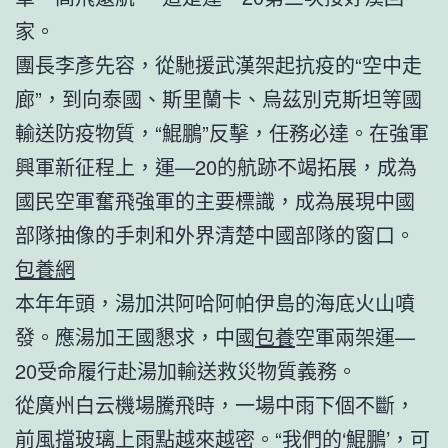
家。
團長李彥先容，從馳援武漢架起抗疫的“空中走
廊”，到向泰國、斯里蘭卡、烏茲別克斯坦等國
輸送防疫物質，“鯤鵬”反擊，任務必達。在強軍
興軍新征程上，運—20的航跡不竭拓展，成為
國民空軍奮飛強軍的主要標識，成為展現中國
部隊抽像的手刺和外界清楚中國部隊的窗口。
包養網
本年年頭，湯加洪阿哈阿帕伊島的海底火山噴
發。應湯加王國懇求，中國
包養
空軍兩架運—
20受命履行赴湯加輸送救災物質義務。
從廣州白云機場騰飛時，一場中雨下個不斷，
前風擋玻璃上雨點越來越密。“我們的‘鯤鵬’，可