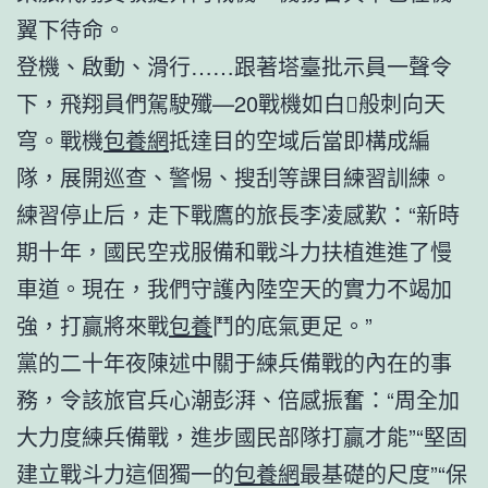
翼下待命。
登機、啟動、滑行……跟著塔臺批示員一聲令
下，飛翔員們駕駛殲—20戰機如白般刺向天
穹。戰機
包養網
抵達目的空域后當即構成編
隊，展開巡查、警惕、搜刮等課目練習訓練。
練習停止后，走下戰鷹的旅長李凌感歎：“新時
期十年，國民空戎服備和戰斗力扶植進進了慢
車道。現在，我們守護內陸空天的實力不竭加
強，打贏將來戰
包養
鬥的底氣更足。”
黨的二十年夜陳述中關于練兵備戰的內在的事
務，令該旅官兵心潮彭湃、倍感振奮：“周全加
大力度練兵備戰，進步國民部隊打贏才能”“堅固
建立戰斗力這個獨一的
包養網
最基礎的尺度”“保