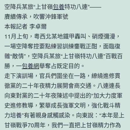
空降兵某旅“上甘嶺
包養
特功八連”——
賡續傳承，吹響沖鋒軍號
本報記者 李卓爾
11月上旬，粵西北某地鐵甲轟叫、硝煙彌漫，
一場空降奪控要點練習訓練鏖戰正酣，面臨復
雜“敵情”，空降兵某旅“上甘嶺特功八連”百戰百
勝，一
包養網
舉奪占既定目的。
走下演訓場，官兵們圍坐在一路，繚繞進修貫
徹黨的二十年夜精力展開會商交通。八連連長
向東對黨的二十年夜陳述中提出的“加大力度軍
史進修教導，繁華成長強軍文明，強化戰斗精
力培養”有著親身感觸感染。向東說：“本年是上
甘嶺戰爭70周年，我們一直把上甘嶺精力作為