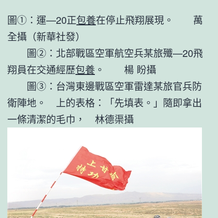
圖①：運—20正
包養
在停止飛翔展現。 萬
全攝（新華社發）
圖②：北部戰區空軍航空兵某旅殲—20飛
翔員在交通經歷
包養
。 楊 盼攝
圖③：台灣東邊戰區空軍雷達某旅官兵防
衛陣地。 上的表格：「先填表。」隨即拿出
一條清潔的毛巾， 林德渠攝