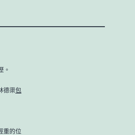
通經歷。
林德渠
包
輕重的位