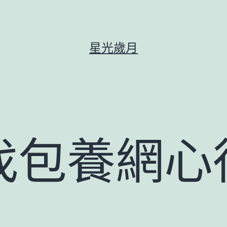
星光歲月
找包養網心