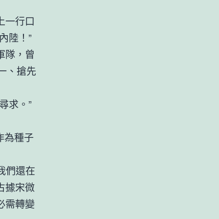
上一行口
內陸！”
軍隊，曾
第一、搶先
尋求。”
作為種子
我們還在
占據宋微
必需轉變