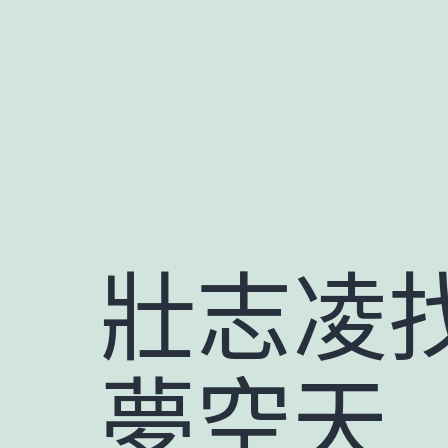
跳
至
主
要
內
容
壯志凌
夢空天