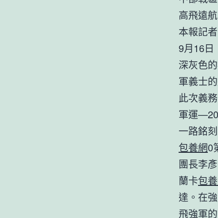
高飛遠航
本報記者
9月16
深灰色的
軍義士的
此次義務
軍運—2
一路銘刻
包養網
0
團長李彥
蘭卡
包養
達。在強
飛強軍的