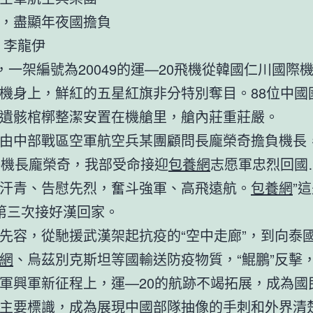
，盡顯年夜國擔負
 李龍伊
日，一架編號為20049的運—20飛機從韓國仁川國際
機身上，鮮紅的五星紅旗非分特別奪目。88位中國
遺骸棺槨整潔安置在機艙里，艙內莊重莊嚴。
由中部戰區空軍航空兵某團顧問長龐榮奇擔負機長，
0機長龐榮奇，我部受命接迎
包養網
志愿軍忠烈回國
汗青、告慰先烈，奮斗強軍、高飛遠航。
包養網
”
第三次接好漢回家。
先容，從馳援武漢架起抗疫的“空中走廊”，到向泰
網
、烏茲別克斯坦等國輸送防疫物質，“鯤鵬”反擊
軍興軍新征程上，運—20的航跡不竭拓展，成為國
主要標識，成為展現中國部隊抽像的手刺和外界清