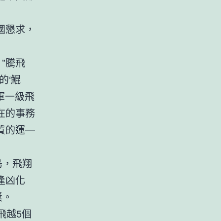
國懇求，
”騰飛
的‘鯤
軍一級飛
在的事務
質的運—
島，飛翔
逢凶化
獎。
飛越5個