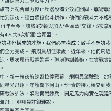
，讓信息力主導戰斗力。”
旅官兵配合盡力停止兵器設備全效能開闢、戰術戰
忙到深夜。經由過程奮斗耕作，他們的戰斗力不竭
011年至今，該旅8次餐與加入“金頭盔”交鋒，5次
有4人共5次斬獲“金頭盔”。
想讓我們構成的才能，我們必需構成；敵手不想讓我
們全力完成。”飛翔員胡佳梁說。近年來，他們飛近
涼，屢次履行戰巡警巡、聯演聯訓義務，在實戰實
。
中，新一輪夜航練習拉停戰幕。飛翔員駕駛殲—20
同星光飛翔，守護翼下河山。“汗青的接力棒交到我
研戰法訓法，緊貼實戰練兵，開足馬力向實在現建
奮飛！”飛翔員許銀輝說。
空軍航空兵某團——