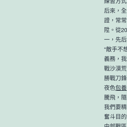
練習方式
后來，全
證，常常
陞。從2
一，先后
“敵手不
義務，我
戰沙漠荒
勝戰刀鋒
夜色
包養
騰飛，隨
我們要精
奮斗目的
中部戰區