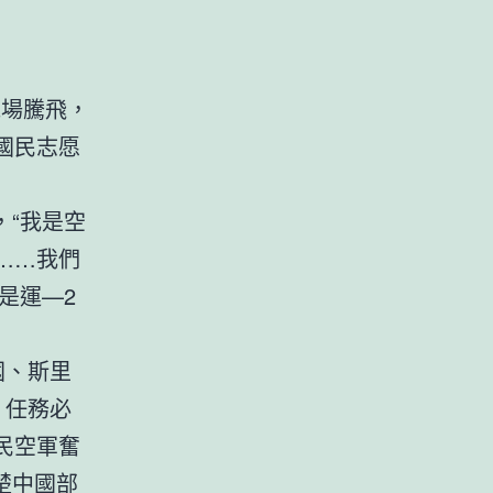
機場騰飛，
國民志愿
“我是空
……我們
這是運—2
國、斯里
，任務必
民空軍奮
楚中國部