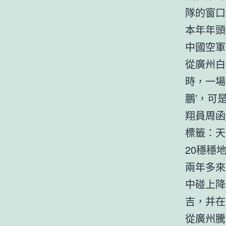
隊的窗口
本年年頭
中國空軍
從廣州白
時，一場
鵬’，可
翔員周函
標籤：天
20穩穩
兩年多來
中碰上降
吉，并在
從廣州騰