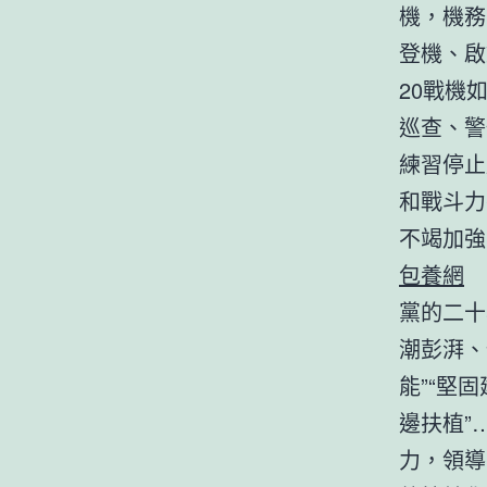
機，機務
登機、啟
20戰機
巡查、警
練習停止
和戰斗力
不竭加強
包養網
黨的二十
潮彭湃、
能”“堅
邊扶植”
力，領導