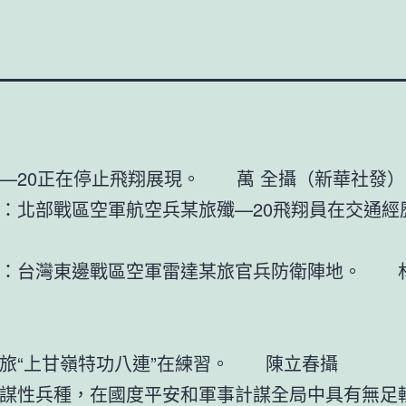
—20正在停止飛翔展現。 萬 全攝（新華社發）
北部戰區空軍航空兵某旅殲—20飛翔員在交
台灣東邊戰區空軍雷達某旅官兵防衛陣地。 
旅“上甘嶺特功八連”在練習。 陳立春攝
謀性兵種，在國度平安和軍事計謀全局中具有無足