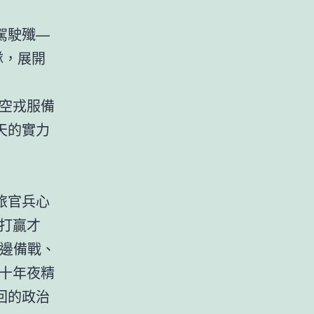
駕駛殲—
隊，展開
空戎服備
天的實力
旅官兵心
打贏才
、邊備戰、
十年夜精
回的政治