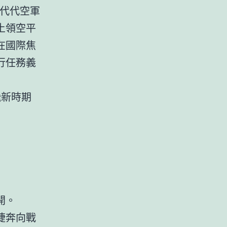
一代代空軍
土領空平
在國際焦
行任務義
飛新時期
開。
捷奔向戰