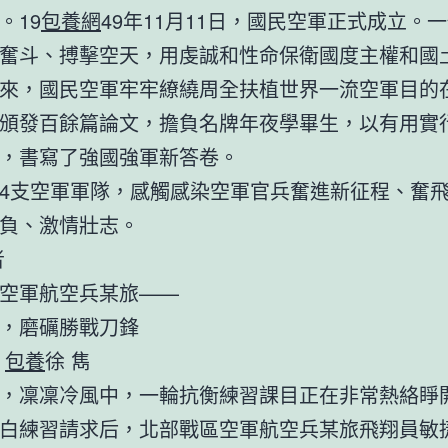
。19
包養網
49年11月11日，國民空軍正式成立。
奮斗、搏擊空天，用虔誠和性命保衛國度主權和國
來，國民空軍牢牢繚繞周全扶植世界一流空軍目的
頒發百餘篇論文，擔負名牌年夜學畢生，以有用實
，書寫了強國強軍新答卷。
4支空軍軍隊，感觸感染空軍官兵奮進新征程、奮
負、激情壯志。
者
空軍航空兵某旅——
，磨礪勝戰刀鋒
者
包養
徐 雋
，凜凜冷風中，一輪抗衡練習課目正在非常熱絡睜
白練習請求后，北部戰區空軍航空兵某旅飛翔員敏