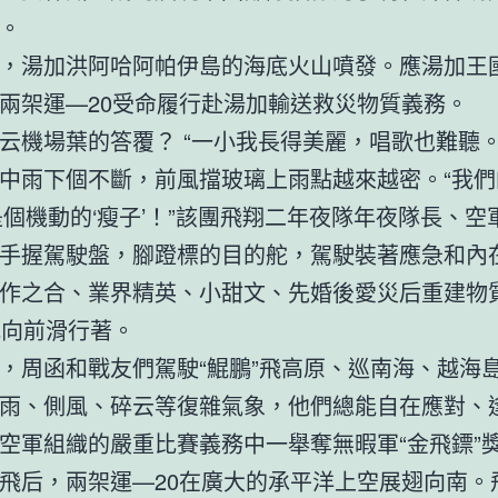
。
，湯加洪阿哈阿帕伊島的海底火山噴發。應湯加王
兩架運—20受命履行赴湯加輸送救災物質義務。
云機場葉的答覆？ “一小我長得美麗，唱歌也難聽。
中雨下個不斷，前風擋玻璃上雨點越來越密。“我們
是個機動的‘瘦子’！”該團飛翔二年夜隊年夜隊長、空
手握駕駛盤，腳蹬標的目的舵，駕駛裝著應急和內
作之合、業界精英、小甜文、先婚後愛災后重建物
地向前滑行著。
，周函和戰友們駕駛“鯤鵬”飛高原、巡南海、越海
雨、側風、碎云等復雜氣象，他們總能自在應對、
空軍組織的嚴重比賽義務中一舉奪無暇軍“金飛鏢”
飛后，兩架運—20在廣大的承平洋上空展翅向南。