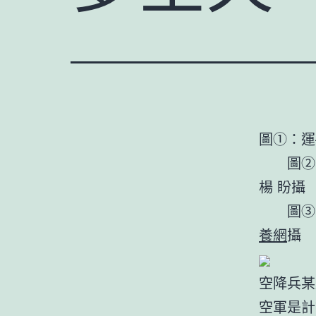
圖①：運
圖②：
楊 盼攝
圖③：
養網
攝
空降兵某
空軍是計