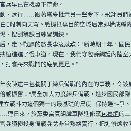
官兵早已在機翼下待命。
動、滑行……跟著塔臺批示員一聲令下，飛翔員們
如白般刺向天穹。戰機抵達目的空域后當即構成編
惕、搜刮等課目練習訓練。
后，走下戰鷹的旅長李凌感歎：“新時期十年，國民
扶植進進了慢車道。現在，我們守
包養網
護內陸空
，打贏將來戰鬥的底氣更足。”
年夜陳述中
包養
關于練兵備戰的內在的事務，令該
倍感振奮：“周全加大力度練兵備戰，進步國民部隊
固建立戰斗力這個獨一的最基礎的尺度”“保持邊斗爭
……連日來，旅黨委當真組織軍隊進修黨
包養網
的二
官兵積極投身備戰兵戈非常熱絡實行，把進修煥收