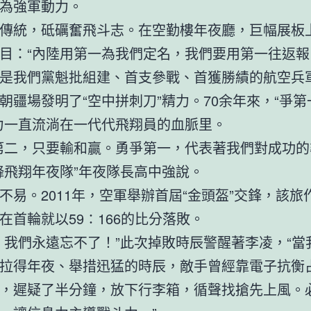
為強軍動力。
傳統，砥礪奮飛斗志。在空勤樓年夜廳，巨幅展板
目：“內陸用第一為我們定名，我們要用第一往返報
是我們黨魁批組建、首支參戰、首獲勝績的航空兵
朝疆場發明了“空中拼刺刀”精力。70余年來，“爭
力一直流淌在一代代飛翔員的血脈里。
第二，只要輸和贏。勇爭第一，代表著我們對成功的
鋒飛翔年夜隊”年夜隊長高中強說。
不易。2011年，空軍舉辦首屆“金頭盔”交鋒，該旅
在首輪就以59∶166的比分落敗。
，我們永遠忘不了！”此次掉敗時辰警醒著李凌，“當
拉得年夜、舉措迅猛的時辰，敵手曾經靠電子抗衡
，遲疑了半分鐘，放下行李箱，循聲找搶先上風。