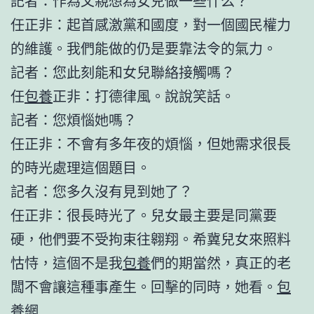
記者：作為父親想為女兒做一些什么？
任正非：起首感激黨和國度，對一個國民權力
的維護。我們能做的仍是要靠法令的氣力。
記者：您此刻能和女兒聯絡接觸嗎？
任
包養
正非：打德律風。說說笑話。
記者：您煩惱她嗎？
任正非：不會有多年夜的煩惱，但她需求很長
的時光處理這個題目。
記者：您多久沒有見到她了？
任正非：很長時光了。兒女最主要是同黨要
硬，他們要不受拘束往翱翔。希冀兒女來照料
怙恃，這個不是我
包養
們的期當然，真正的老
闆不會讓這種事產生。回擊的同時，她看。
包
養網