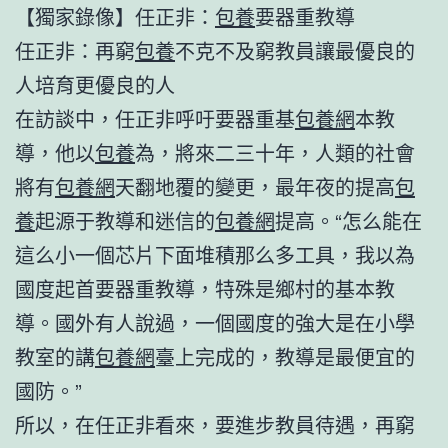
【獨家錄像】任正非：
包養
要器重教導
任正非：再窮
包養
不克不及窮教員讓最優良的
人培育更優良的人
在訪談中，任正非呼吁要器重基
包養網
本教
導，他以
包養
為，將來二三十年，人類的社會
將有
包養網
天翻地覆的變更，最年夜的提高
包
養
起源于教導和迷信的
包養網
提高。“怎么能在
這么小一個芯片下面堆積那么多工具，我以為
國度起首要器重教導，特殊是鄉村的基本教
導。國外有人說過，一個國度的強大是在小學
教室的講
包養網
臺上完成的，教導是最便宜的
國防。”
所以，在任正非看來，要進步教員待遇，再窮