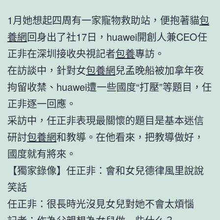
1月她想起四周有一家寵物救助站，便抱著貓
包
養網
回身出了社17日，huawei開創人兼CEO任
正非在深圳接收央視記者
包養
專訪。
在訪談中，針對女
包養網
兒孟晚船被加拿年夜
拘留收禁、huawei遭一些國度“打壓”等題目，任
正非逐一回應。
采訪中，任正非表現最關懷的題目是基本迷信
研討
包養網
和教導。在他看來，把教導做好，
國度就有將來。
【獨家錄像】任正非：會和女兒德律風里說說
笑話
任正非：很長時光沒見女兒對她不會太煩惱