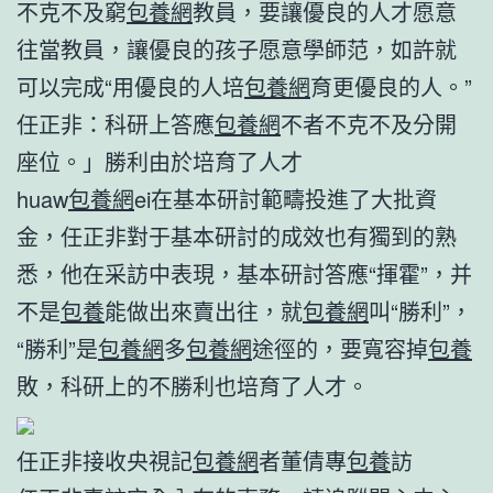
不克不及窮
包養網
教員，要讓優良的人才愿意
往當教員，讓優良的孩子愿意學師范，如許就
可以完成“用優良的人培
包養網
育更優良的人。”
任正非：科研上答應
包養網
不者不克不及分開
座位。」勝利由於培育了人才
huaw
包養網
ei在基本研討範疇投進了大批資
金，任正非對于基本研討的成效也有獨到的熟
悉，他在采訪中表現，基本研討答應“揮霍”，并
不是
包養
能做出來賣出往，就
包養網
叫“勝利”，
“勝利”是
包養網
多
包養網
途徑的，要寬容掉
包養
敗，科研上的不勝利也培育了人才。
任正非接收央視記
包養網
者董倩專
包養
訪