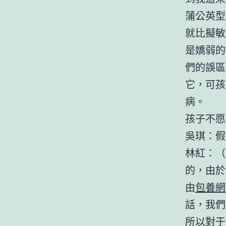
蒲公英型
就比擬敏
是嬌弱的
們的誤區
它，可孩
病。
孩子不愿
吳琪：假
林紅：（
的，由於
由
包養網
話，我們
所以對于