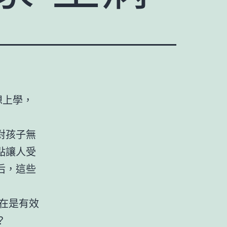
想上學，
對孩子無
點讓人受
后，這些
在是有效
？