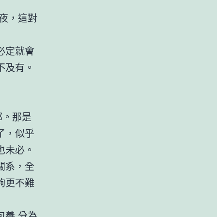
夜，這對
必定就會
不及有。
郁。那是
了，似乎
也未必。
關系，全
夠更不難
包養
分為