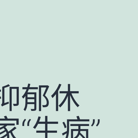
抑郁休
“生病”