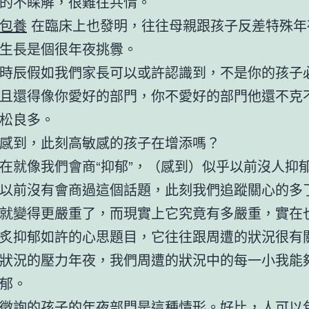
的不睬解，很難往共情。
包養
在臨床上也發明，往往母親跟孩子反差特殊年
生長是個很年夜挑釁。
時辰假如我們家長可以或許認識到，不是你的孩子
且還得像你愛好的部門，你不愛好的部門他還不克
松良多。
感到，此刻高敏感的孩子在增添嗎？
在就像我們會商“抑郁”，（感到）似乎以前沒人抑
以前沒有會商過這個話題，此刻我們追蹤關心的多
就變得更嚴重了，而現實上它究竟有多嚴重，實在
炙抑郁如許的心思題目，它往往跟周遭的狀況很有
狀況的壓力年夜，我們周遭的狀況中的每一小我能
郁。
徵詢的孩子的年夜部門是這種情形。好比，人可以