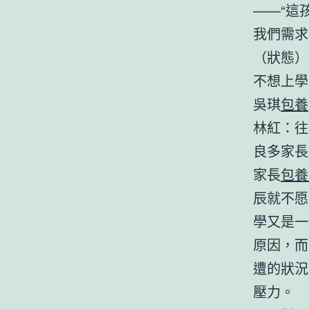
——“這
我們需求
（狀態）
不想上學
吳琪
包養
林紅：往
良多家長
家長
包養
辰就不愿
學又是一
原因，而
遭的狀況
壓力。