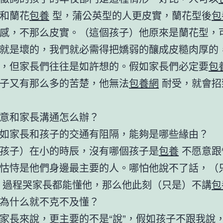
和蘭花
包養
型，蒲公英型的人更皮實，蘭花型後
包
感，不那么皮實。（這個孩子）他原來是蘭花型，
就是壞的，我們就必需得把嬌弱的釀成皮糙肉厚的
，但家長們往往是如許想的。假如家長們必定要
包
子又有那么多的苦楚，他無法
包養網
耐受，就會招
意和家長溝通怎么辦？
如家長和孩子的交通有阻隔，能夠是哪些緣由？
孩子）在小的時辰，沒有哪個孩子是
包養
不愿意跟
怙恃是他們身邊最主要的人。哪怕他說不了話，（
過程哭家長都能懂他，那么他此刻（只是）不講
包
為什么就不克不及懂？
家長來說，更主要的不是“說”，假如孩子不跟我說