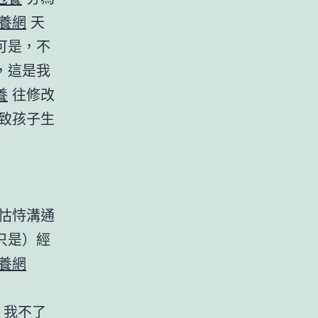
養網
天
可是，不
，這是我
養
往修改
致孩子生
怙恃溝通
只是）經
養網
，我不了