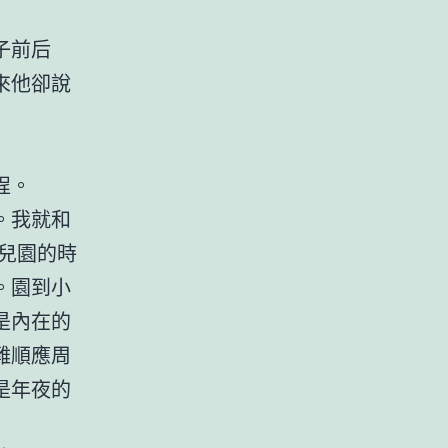
子前后
來他卻說
程。
。我就和
兒園的時
。園到小
是內在的
難順應周
是年夜的