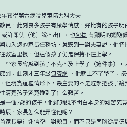
京年夜學第六病院兒童精力科大夫
教員，此刻良多孩子有厭學情感，好比有的孩子明白
，或許即使（他）說不出口，也
包養
有顯明的迴避
與加入您的家長任務坊，就聽到一對夫妻說，他們
往教室里拽，但這個孩子仍是保持不往上學。
一些家長會感到孩子不克不及上學了（這件事），
感到，此刻才三年級
包養網
，他就上不了學了，孩
。但現實這種情形下，最主要的不是趕緊把孩子給
往清楚孩子究竟碰到了什么艱苦。
是一個7歲的孩子，他能夠說不明白本身的艱苦究
時辰，家長怎么能弄懂他呢？
首家長要往迷信空中對題目，而不只是簡略從品德