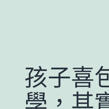
跳
至
主
要
內
容
孩子喜
學，其實