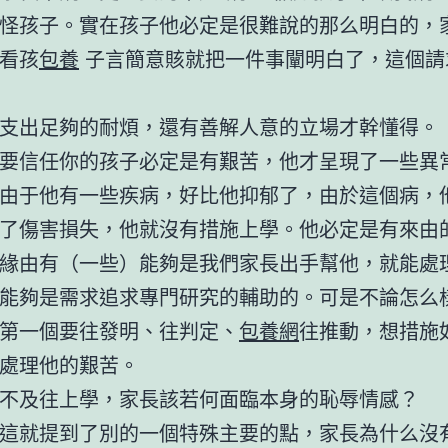
怪孩子。實在孩子他必定是很難說的那么明白的，
看孩
包養
子言簡意賅就把一件事闡明白了，這個請
支出足夠的耐煩，還有善解人意的立場才幹懂得。
要信任你的孩子必定是有艱苦，他才呈現了一些異
由于他有一些疾病，好比他抑郁了，由於這個病，
了傷害損失，他就沒有措施上學。他必定是有來由
緣由有（一些）能夠是我們家長出手幫他，就能處
能夠是需求追求專門研究的輔助的。可是不論怎么
第一個要往發明、往判定、
包養網
往推動，想措施
處理他的艱苦。
不及往上學，家長該若何面臨本身的恥辱情感？
這就提到了別的一個特殊主要的點，家長為什么沒