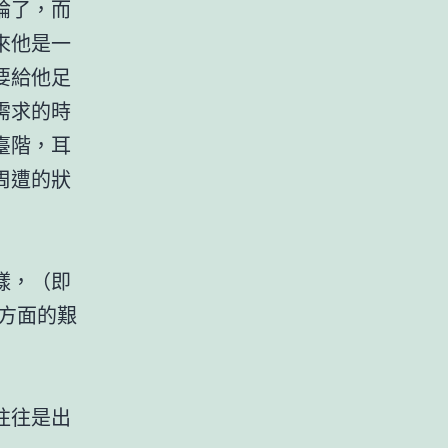
論了，而
來他是一
要給他足
需求的時
臺階，耳
周遭的狀
樣，（即
方面的艱
往往是出