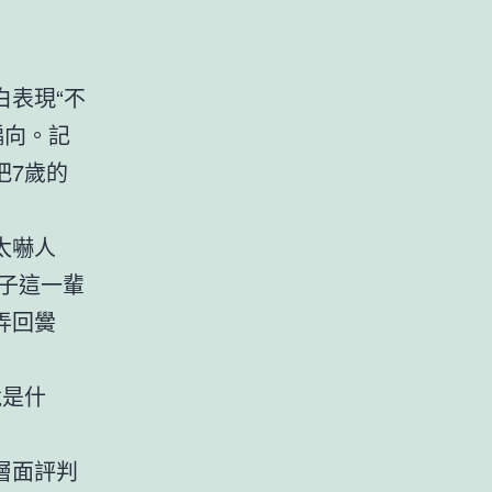
表現“不
偏向。記
把7歲的
太嚇人
子這一輩
弄回黌
竟是什
層面評判