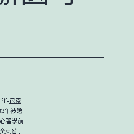
運作
包養
03年被選
關心著學前
,廣東省于