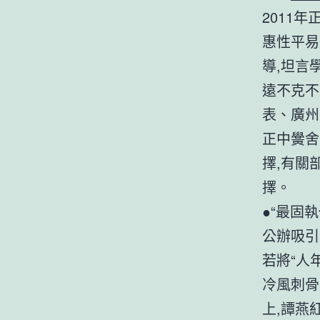
2011
惠性平易
導,坦言
遠不克不
表、廣州
正中黌舍
擇,有關
擇。
●“最固
公辦吸引
若將“人
冷風刺骨
上,譚燕