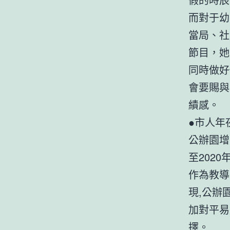
而對于幼
當局、社
節目，她
同時做好
會要賜與
績感。
●市人年
公辦園增
至202
作為教導
現,公辦
加對平易
擇。