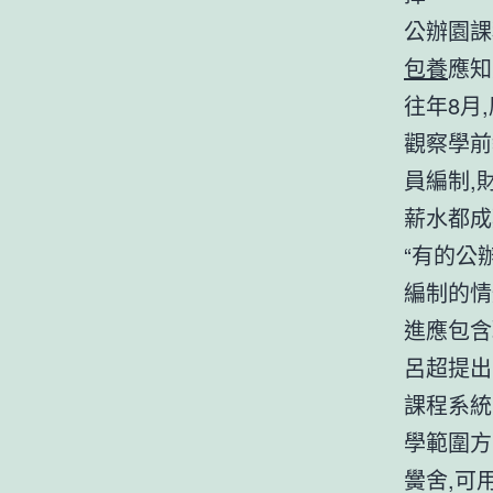
公辦園課
包養
應知
往年8月
觀察學前
員編制,
薪水都成
“有的公
編制的情
進應包含
呂超提出
課程系統
學範圍方
黌舍,可