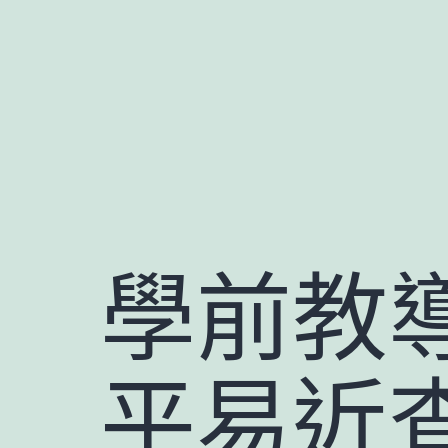
跳
至
主
要
內
容
學前教導
平易近