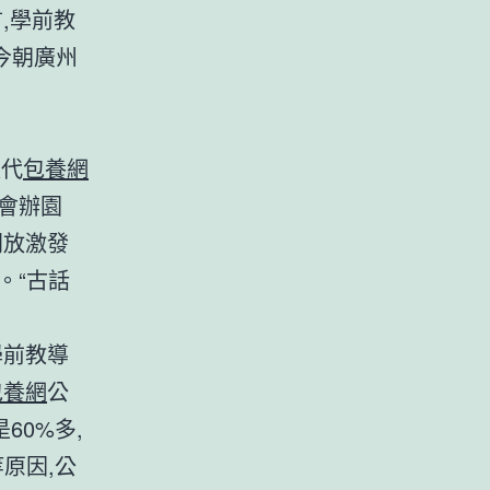
,學前教
今朝廣州
夜代
包養網
會辦園
開放激發
。“古話
學前教導
包養網
公
60%多,
原因,公