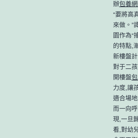
辦
包養網
“要將高
來做。”
園作為“
的特點,
新樓盤計
對于二孩
開樓盤
包
力度,讓
適合場地
而一向呼
現,一旦
看,對幼