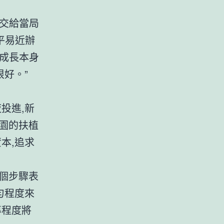
的交給當局
平易近辦
,成長本身
很好。”
投進,新
園的扶植
本,追求
個步驟表
勻程度來
導程度將