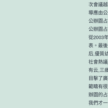
次會議越
導應由公
公辦園占
公辦園占
從200
表。最後
后,優質
社會熱議
有云,三
目擊了廣
範疇有很
辦園的占
我們才一