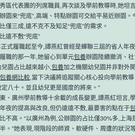
秀區代表團的列席職員,再次談及學前教導時,她坦言
辦園來“兜底”,高端、特點辦園可交給平易近辦園。
比僅三成,遠不克不及知足“兜底”的需求。
比遠不敷“兜底”
3年正式履職起至今,譚燕紅曾經是蟬聯三屆的省人年
履職的那一年,她留心到單元
包養
辦園陸續撤消、社
幼兒園占比越來越小,
包養
加之機關幼兒園并非對外
包養網比較
,當下決議將追蹤關心核心投向學前教導
歲定八十。並且幼兒更是國度的將來。”
東、廣州學前教導十余載的成長變更,譚燕紅坦言,
年夜的提高與改良,但仍遠遠不敷,最要害的點在于
比不高。“以廣州為例,公辦園的占比僅30%多,上海是
半。”她表現,現階段的師資、軟硬件、周遭的狀況等