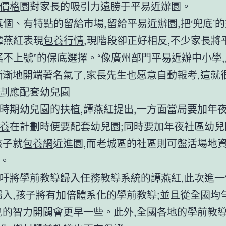
價格
園對家長的吸引力遠勝于平易近辦園。
真個、有特點的留給市場,留給平易近辦園,把‘兜底’
譚燕紅表現
包養行情
,現階段卻正好相反,不少家長將
搖不上號”的保底選擇。“像廣州部門平易近辦中小學
漸漸地開端著名氣了,家長先生也愿意自動報考,這就
劃應配套幼兒園
時期幼兒園的扶植,譚燕紅提出,一方面當局要加年夜
養
在計劃時便要配套幼兒園;同時要加年夜社區幼兒
孩子就
包養網
近進園,而老城區的社區則可盤活場地資
。
吁將學前教導歸入任務教導系統的譚燕紅,此次進一
歸入,孩子將有加倍體系化的學前教導;並且從全國均
兒的智力開闢會更早一些。此外,全國各地的學前教