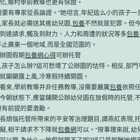
化,鄉村學前教導也更有保證。
需要有專家從長論證。”她坦言,年紀這么小的孩子一
,家長就必需送其進幼兒園,
包養
不然就是犯罪。但
到達請求,觸及到財力、人力和周遭的狀況等多
包養
不止廣東一個地域,而是全國范圍的。
辦園假期
包養網心得
可辦托管
,孩子怎么辦?這可愁壞了公辦園的怙恃。相反,部門
就顯顯露上風,冷寒假持續開園。
看來,學前教導并非任務教導,沒需要嚴厲
包養
依照
今朝狀態下,應當鋪開公辦幼兒園在放假時的托管,
但有前提的要激勵。
長煩惱托管所帶來的平安等治理題目,譚燕紅表現,
擬,相干請求不下降就
包養網
可以。“按事理來說,幼
可以管,為什么一放假就管不了呢?這只是報酬地規定