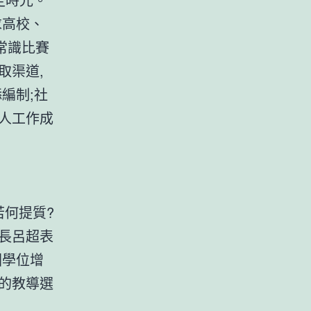
求高校、
常識比賽
取渠道,
編制;社
個人工作成
若何提質?
長呂超表
園學位增
的教導選