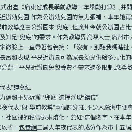
年正式出臺《廣東省成長學前教導三年舉動打算》,并
近辦幼兒園,作為公辦幼兒園的無力彌補。本年她再
學前教導應由公辦園來“兜底”,但廣州今朝公辦園占比
及知足“兜底”的需求。作為教導界資深人士,廣州市
宋微臉上一直帶著
包養
笑：「沒有，別聽我媽瞎扯
長呂超表現,平易近辦園可為家長幼兒供給多元化的
部分對于平易近辦園免
包養
費不需求過多限制,應尊
執代表”譚燕紅
力遠超平易近辦 “兜底”選擇浮現“錯位”
年夜代表”與“學前教導”兩個詞穿插,不少人腦海中便
，社區裡的積雪還未熔化。燕紅”這個名字。在本年
紅以省十
包養網
二屆人年夜代表的成分作為市十五屆