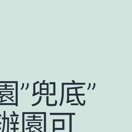
”兜底”
辦園可