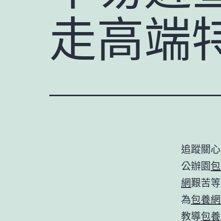
走高端
追蹤關心
公辦園
包
網
艱苦等
為
包養網
教導
包養