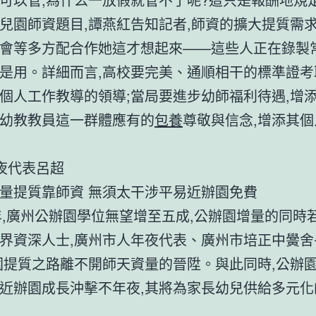
兒園師資題目,譚燕紅告知記者,師資的擴大提質需
會等多方配合作她這才想起來——這些人正在錄製
是用。詳細而言,高校要完美、通順相干的標準證考
個人工作教導的領導;當局要進步幼師福利待遇,增添
幼教教員這一群體應有的
包養
尊敬與信念,增添其
夜代表呂超
量提質靠師資 無須太干涉平易近辦園免費
0年,廣州公辦園學位無望增至五成,公辦園增量的同時
界資深人士,廣州市人年夜代表、廣州市培正中黌舍
園提質之路離不開師天資量的晉陞。與此同時,公辦
近辦園成長沖擊不年夜,其將為家長幼兒供給多元化