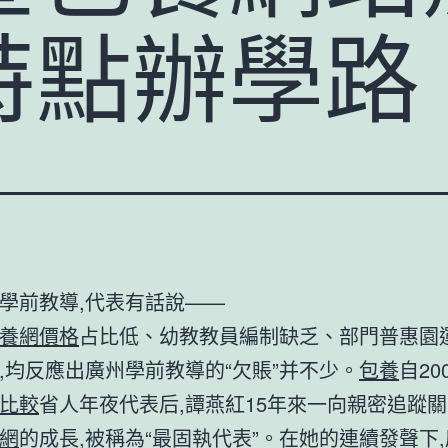
特點辦學路
學前教導,代表有話說——
養網價格
占比低、幼教教員編制缺乏、部門普惠園
,均反應出廣州學前教導的“欠賬”并不少。
包養
自20
比較
省人年夜代表后,譚燕紅15年來一向親密追蹤
網
的成長,被稱為“最固執代表”。在她的連續發聲下