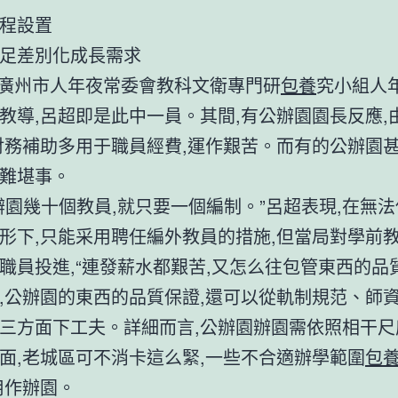
程設置
足差別化成長需求
,廣州市人年夜常委會教科文衛專門研
包養
究小組人
教導,呂超即是此中一員。其間,有公辦園園長反應,
財務補助多用于職員經費,運作艱苦。而有的公辦園
難堪事。
辦園幾十個教員,就只要一個編制。”呂超表現,在無
形下,只能采用聘任編外教員的措施,但當局對學前
職員投進,“連發薪水都艱苦,又怎么往包管東西的品質
,公辦園的東西的品質保證,還可以從軌制規范、師
三方面下工夫。詳細而言,公辦園辦園需依照相干尺
面,老城區可不消卡這么緊,一些不合適辦學範圍
包
用作辦園。