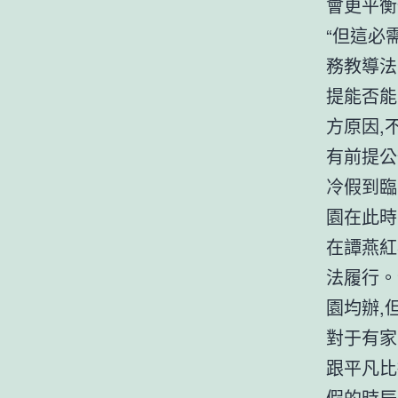
會更平衡
“但這必
務教導法
提能否能
方原因,
有前提公
冷假到臨
園在此時
在譚燕紅
法履行。
園均辦,
對于有家
跟平凡比
假的時辰