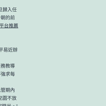
旦歸入任
今朝的前
平台推薦
平易近辦
任務教導
不強求每
托管期內
兒園不放
時光。”