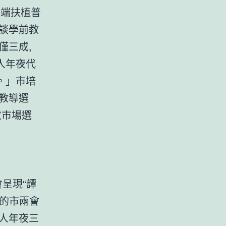
開端扶植普
談學前教
僅三成,
人年夜代
。」市培
教導選
敬市場選
會呈現“譚
的市兩會
人年夜三