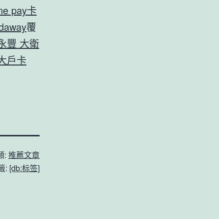
ne pay卡
daway
覆
k 永豐 大衛
豐 大戶卡
類:
推薦文章
籤:
[db:标签]