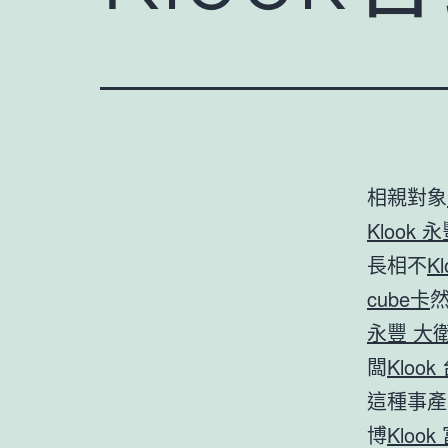
相親對象
Klook 
長相不
K
cube卡
永豐 大衛
闆
Kloo
這種事產
博
Kloo