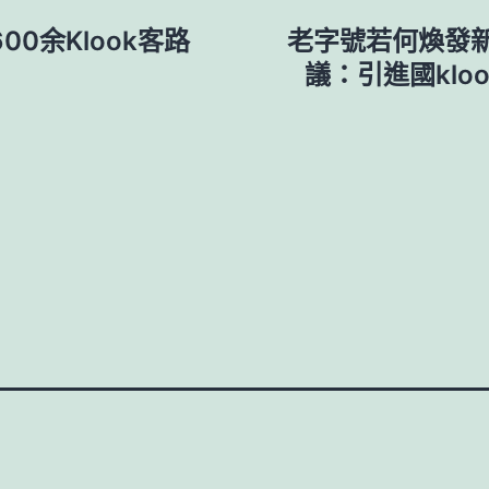
0余Klook客路
老字號若何煥發
議：引進國klo