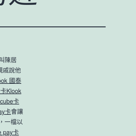
叫陳居
親戚說他
ook 國泰
y卡
Klook
泰cube卡
pay卡
會讓
，一檔以
e pay卡