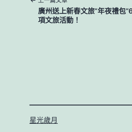
文
廣州送上新春文旅“年夜禮包”60
章
項文旅活動！
導
覽
星光歲月