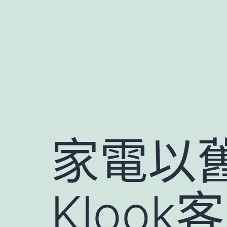
跳
至
主
要
內
容
家電以
Kloo