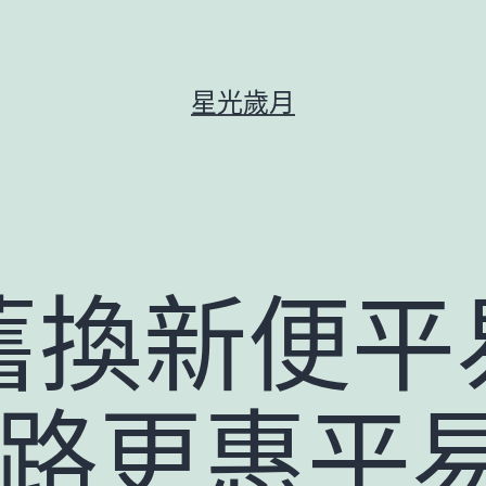
星光歲月
舊換新便平
k客路更惠平