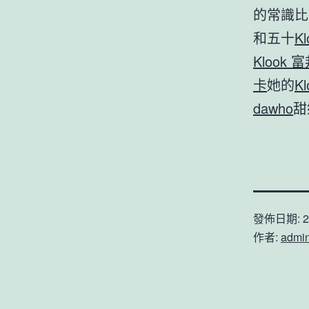
的常識比
和五十
K
Klook 
卡
她的
K
dawho
甜
發佈日期:
2
作者:
admi