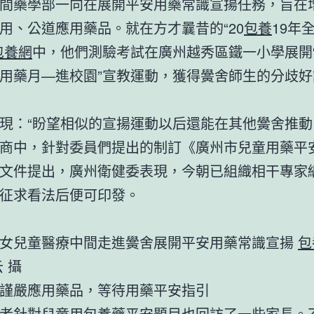
間藥學部一向在展開平安用藥常識宣揚任務，旨在
用、公道應用藥品。就在方才曩昔的“20
包養
19年
包養網
中，他們測驗考試在廣州越秀區鐵一小學展開“2
用藥月—進校園”宣教運動，獲得黌舍師生的分歧好
現：“盼望相似的宣揚運動以后還能在其他黌舍推動
商中，針對委員們提出的制訂《廣州市兒童用藥平
文件提出，廣州衛健委表現，今朝已組織相干專家
征求看法后便可印發。
女兒童醫療中間走進黌舍展開平安用藥常識宣揚
包
 攝
更謹嚴應用藥品，等待用藥平安指引
者針對兒童用
包養
藥平安題目也回訪了一些家長。