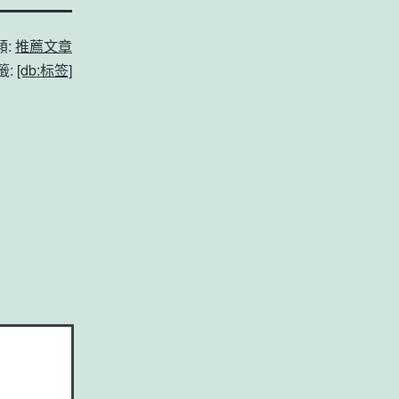
類:
推薦文章
籤:
[db:标签]