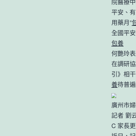
院醫療中
平安、有
用藥月”
全國平安
包養
何艷玲表
在調研協
引》相干
養
待普遍
廣州市婦
記者 劉云
C 家長
近日，記