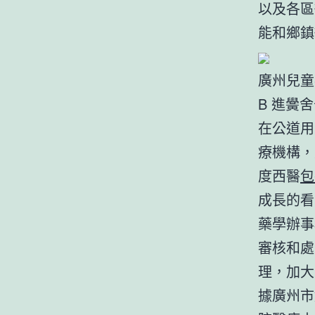
以及各區
能和鄉鎮
廣州兒童
B 進黌
在公道用
療機構，
度西醫
包
成長的看
藥學辦事
審核和處
理，加大
據廣州市