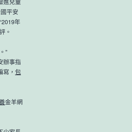
增進兒童
全國平安
019年
評。
。”
安辦事指
編寫，
包
養
金羊網
不少家長