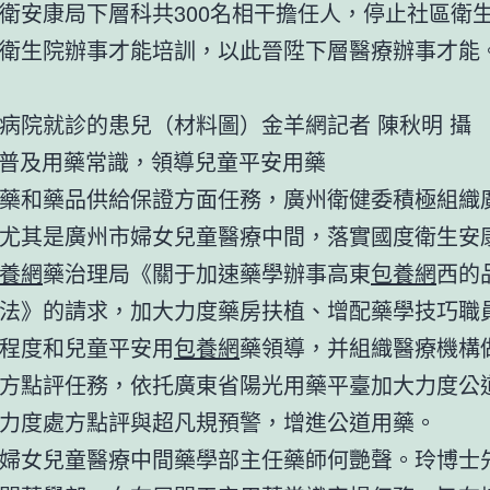
衛安康局下層科共300名相干擔任人，停止社區衛
衛生院辦事才能培訓，以此晉陞下層醫療辦事才能
病院就診的患兒（材料圖）金羊網記者 陳秋明 攝
舍普及用藥常識，領導兒童平安用藥
藥和藥品供給保證方面任務，廣州衛健委積極組織
尤其是廣州市婦女兒童醫療中間，落實國度衛生安
養網
藥治理局《關于加速藥學辦事高東
包養網
西的
法》的請求，加大力度藥房扶植、增配藥學技巧職
程度和兒童平安用
包養網
藥領導，并組織醫療機構
方點評任務，依托廣東省陽光用藥平臺加大力度公
力度處方點評與超凡規預警，增進公道用藥。
婦女兒童醫療中間藥學部主任藥師何艷聲。玲博士