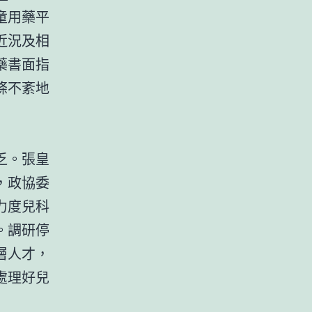
童用藥平
近況及相
藥書面指
條不紊地
乏。張皇
，政協委
力度兒科
。調研停
層人才，
處理好兒