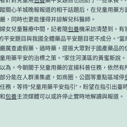
蹤關心羊城晚報報道的相干話題后，在兒童用藥方
嚴，同時也更能懂得并諒解兒科醫師。
婦女兒童醫療中間，記者隨
包養
機采訪清楚到，有
”的平安題目與我國全體藥品平安題目密不成分。“當
嚴厲查處假藥、過時藥，提振大眾對于國產藥品的
童用藥平安的治標之策。”家住河漢區的黃蜜斯說。
以為，今朝關于兒童用藥的宣揚科普任務，依然有
部分能在人群湊集處，如商圈、公園等重點區域停
任務，等待“兒童用藥平安指引”，盼望在指引出臺
和
包養
主流媒體可以或許停止實時地解讀與報道。