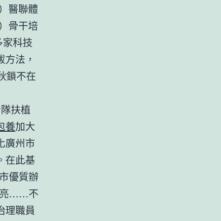
）醫聯體
）骨干培
多家科技
拔方法，
秋鎖不在
步隊扶植
包養
加大
化廣州市
。在此基
市優質辦
亮……不
治理職員