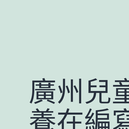
跳
至
主
要
內
容
廣州兒
養在編