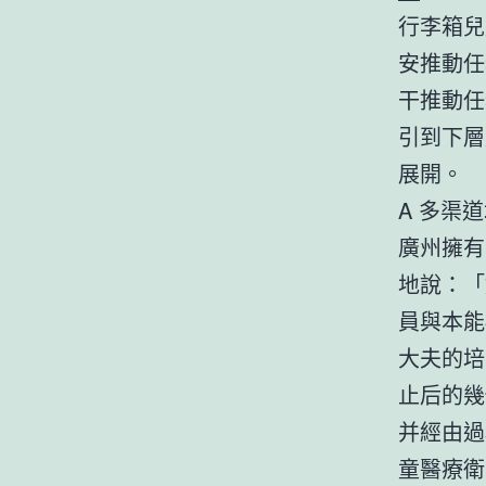
行李箱兒
安推動任
干推動任
引到下層
展開。
A 多渠
廣州擁有
地說：「
員與本能
大夫的培
止后的幾
并經由過
童醫療衛