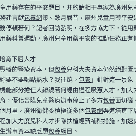
童用藥存在的平安題目，并約請相干專家為廣州兒
務建言獻
包養網
策。數月曩昔，廣州兒童用藥平安
務停頓若何？記者回訪發明，在多方協力下，從用
用藥科普運動，廣州兒童用藥平安的推動任務正有
道培育下層人才
豐盛的醫療資本，但
包養
兒科大夫資本仍然絕對匱
妳要不要喝點熱水？我往燒。
包養
」針對這一景象
機能部分擔任人繚繞若何經由過程吸惹人才，加大
育，優化晉陞兒童醫療辦事停止了多方
包養
面切磋
個月里，廣州衛健委積極從多個
包養網
渠道培育下
程加大力度兒科人才步隊扶植經費補貼措施，加速
生辦事資本缺乏題
包養網
目。