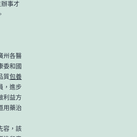
生辦事才
。
廣州各醫
康委和國
品質
包養
員，進步
做利益方
道用藥治
先容，該