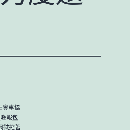
生實事協
網
晚報
包
網
微拖著