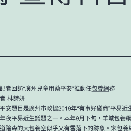
記者回訪“廣州兒童用藥平安”推動任
包養網
務
者 林詩妍
平安題目是廣州市政協2019年“有事好磋商”平易近
年夜平易近生議題之一。本年9月下旬，羊城
包養
道陰森的天
包養
空似乎又有雪落下的跡象。宋
包養