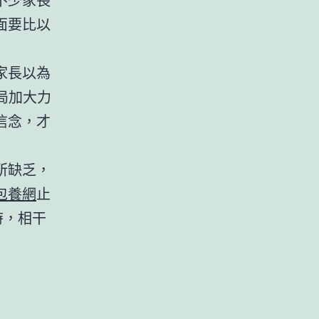
面要比以
家長以為
局加大力
信念，才
所缺乏，
包養網
止
時，相干