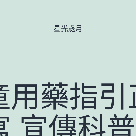
星光歲月
童用藥指引
寫 宣傳科