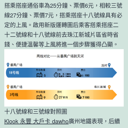
搭乘搭座通俗車為25分鐘、票價6元，相較三號
線27分鐘、票價7元，搭乘搭座十八號線具有必
定的上風。啟用新版運轉圖后乘客搭乘搭座二
十二號線和十八號線前去珠江新城片區省時省
錢、便捷溫馨等上風將進一個步驟獲得凸顯。
十八號線和三號線對照圖
Klook 永豐 大戶卡 dawho
廣州地鐵表現，后續