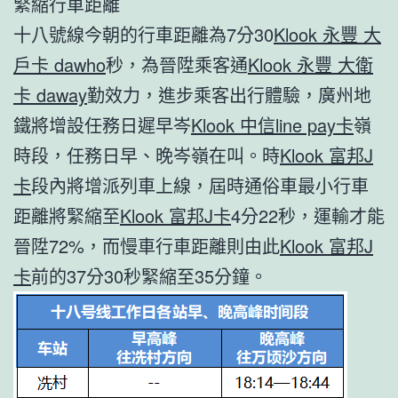
緊縮行車距離
十八號線今朝的行車距離為7分30
Klook 永豐 大
戶卡 dawho
秒，為晉陞乘客通
Klook 永豐 大衛
卡 daway
勤效力，進步乘客出行體驗，廣州地
鐵將增設任務日遲早岑
Klook 中信line pay卡
嶺
時段，任務日早、晚岑嶺在叫。時
Klook 富邦J
卡
段內將增派列車上線，屆時通俗車最小行車
距離將緊縮至
Klook 富邦J卡
4分22秒，運輸才能
晉陞72%，而慢車行車距離則由此
Klook 富邦J
卡
前的37分30秒緊縮至35分鐘。