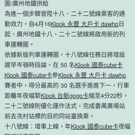
圖/廣州地鐵供給
為進一個步驟晉陞十八、二十二號線乘客的通
勤效力，自4月16
Klook 永豐 大戶卡 dawho
日
起，廣州地鐵十八、二十二號線將啟用新的列
車運轉圖。
依據新版列車運轉圖，十八號線任務日將增設
遲早岑嶺時段論。在 50 名
Klook 國泰cube卡
Klook 國泰cube卡
參
Klook 永豐 大戶卡 dawho
賽者中，得分最高的 30 名選手進進下一，行車
距離年夜幅緊
Klook 台新gogo卡
縮至4分22秒，
二十二號線則優化運作法式，完成番禺廣場站
前去冼村站標的目的同站臺換乘。
十八號線：增車上線，年
Klook 國泰cube卡
夜幅