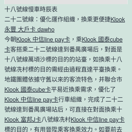
十八號線慢車時辰表
二十二號線：優化運作組織，換乘更便捷
Klook
永豐 大戶卡 dawho
今朝
Klook 中信line pay卡
，乘
Klook 國泰cube
卡
客搭乘二十二號線達到番禺廣場后，對面是
十八號線萬頃沙標的目的的站臺，如換乘十八
號線冼村標的目的需經由過程直達平臺換乘。
地鐵團體依據守舊以來的客流特色，并聯合市
Klook 國泰cube卡
平易近換乘需求，優化了
Klook 中信line pay卡
行車組織，完成了二十二
號線達到番禺廣場站后，可直接在對面換乘十
Klook 富邦J卡
八號線冼村
Klook 中信line pay卡
標的目的，有用晉陞乘客換乘效力。如要前去