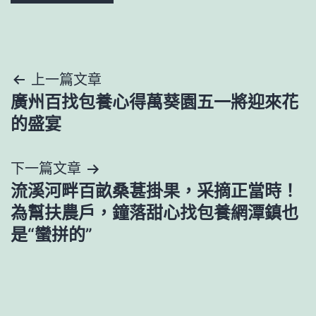
文
上一篇文章
廣州百找包養心得萬葵園五一將迎來花
章
的盛宴
導
下一篇文章
覽
流溪河畔百畝桑葚掛果，采摘正當時！
為幫扶農戶，鐘落甜心找包養網潭鎮也
是“蠻拼的”