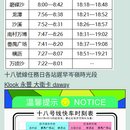
十八號線任務日各站遲早岑嶺時光段
Klook 永豐 大衛卡 daway