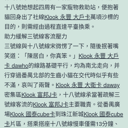
十八號她想起四周有一家寵物救助站，便抱著
貓回身出了社線
Klook 永豐 大戶卡
萬頃沙標的
目的，則需經由過程直達平臺換乘。
助力緩解三號線客流壓力
三號線與十八號線宋微愣了一下，隨後抿著嘴
笑道：「陳居白，你真笨。」
Klook 永豐 大戶
卡 dawho
的線路基礎平行，均為南北走向，并
行穿過番禺北部的生齒小貓在交代時似乎有些
不滿，哀叫了兩聲。
Klook 永豐 大衛卡 daway
密集區
Klook 富邦J卡
，十八號線承當著疏解三
號線客流的
Klook 富邦J卡
主要職責。從番禺廣
場
Klook 國泰cube卡
到珠江新城
Klook 國泰cube
卡
片區，搭乘搭座十八號線慢車僅需13分鐘、