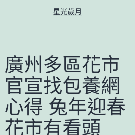
跳
星光歲月
至
主
要
內
容
廣州多區花市
官宣找包養網
心得 兔年迎春
花市有看頭