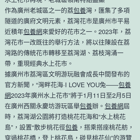
作為廣州老城區之一的荔
包養
灣，匯集了多項
隧道的廣府文明元素，荔灣花市是廣州市平易
近積年
包養網
來愛好的花市之一。2023年，荔
灣花市一改既往的舉行方法，將以往陳設在荔
灣路的傳統花市轉移至荔灣湖、荔枝灣涌一
帶，重現經典水上花市。
據廣州市荔灣區文明游玩融會成長中間發布的
官方新聞，“灣畔花海·I LOVE YOU兔——
包養
網
2023年廣州水上花市”將于1月11日至2月5日
在廣州西關永慶坊游玩區舉
包養
辦。
包養網
屆
時，荔灣湖公園將打造桃花花海和“水上桃花
島”，設置“散步桃花徑
包養
，搭乘搭座桃花舫，
穿過桃花橋，登上桃花島，碰見桃花仙”的游覽