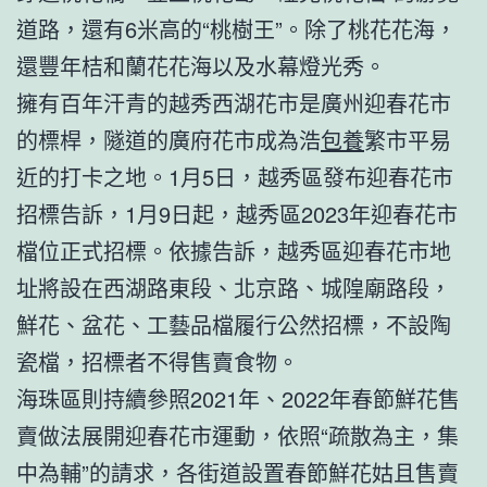
道路，還有6米高的“桃樹王”。除了桃花花海，
還豐年桔和蘭花花海以及水幕燈光秀。
擁有百年汗青的越秀西湖花市是廣州迎春花市
的標桿，隧道的廣府花市成為浩
包養
繁市平易
近的打卡之地。1月5日，越秀區發布迎春花市
招標告訴，1月9日起，越秀區2023年迎春花市
檔位正式招標。依據告訴，越秀區迎春花市地
址將設在西湖路東段、北京路、城隍廟路段，
鮮花、盆花、工藝品檔履行公然招標，不設陶
瓷檔，招標者不得售賣食物。
海珠區則持續參照2021年、2022年春節鮮花售
賣做法展開迎春花市運動，依照“疏散為主，集
中為輔”的請求，各街道設置春節鮮花姑且售賣