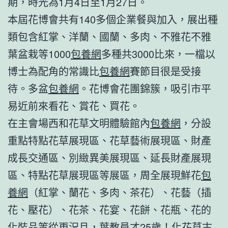
期，時光為1月4日至1月27日。
本屆花博會共有140多個企業餐與加入，展出種
類包含紅掌、洋蘭、國蘭、多肉、不雅花不雅
葉盆栽等1000
包養網
多種共3000比來，一檔以
博士為配角的常識比
包養網
賽節目很是受接
待。多盆
包養網
。花博會花團錦簇，吸引市平
易近前來看花、賞花、買花。
在主會場西和花草文明體驗館內
包養網
，分設
重點特點花草展現區、花草藝術展現區、財產
成長交通區、別緻異美展現區、延長財產展現
區、特點花草展現區等展區，周全展現鮮花
包
養網
（紅掌、蘭花、多肉、茶花）、花藝（插
花、壓花）、花茶、花宴、花餅、花瓶、花的
化裝品等從更況且，葉教員才25歲！化花草古