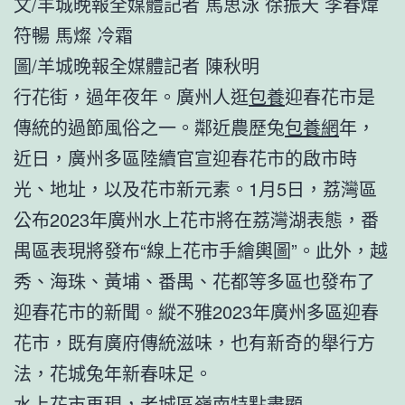
文/羊城晚報全媒體記者 馬思泳 徐振天 李春煒
符暢 馬燦 冷霜
圖/羊城晚報全媒體記者 陳秋明
行花街，過年夜年。廣州人逛
包養
迎春花市是
傳統的過節風俗之一。鄰近農歷兔
包養網
年，
近日，廣州多區陸續官宣迎春花市的啟市時
光、地址，以及花市新元素。1月5日，荔灣區
公布2023年廣州水上花市將在荔灣湖表態，番
禺區表現將發布“線上花市手繪輿圖”。此外，越
秀、海珠、黃埔、番禺、花都等多區也發布了
迎春花市的新聞。縱不雅2023年廣州多區迎春
花市，既有廣府傳統滋味，也有新奇的舉行方
法，花城兔年新春味足。
水上花市再現，老城區嶺南特點盡顯