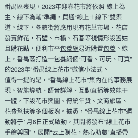
番禺區表現，2023年迎春花市將依照“線上為
主、線下為輔”準繩，買通“線上＋線下”雙渠
道。線下，各鎮街將應用現有花草市場、花店
發賣鮮花，石壁、市橋、石碁等視情形設置姑
且購花點，便利市平
包養網
易近購置
包養
。線
上，番禺區打造一
包養網
個“可看、可玩、可買”
的2023年“番禺線上花市”微信小法式。
值得一提的是，“番禺線上花市”集內在的事務展
現、智能導航、語音詳解、互動直播等效能于
一體，下設花市輿圖、傳統年貨、文商旅區、
花費幫扶等多個板塊。據悉，“番禺線上花市”運
動將于1月6日正式啟動，其間將發布“線上花市
手繪輿圖”，展開“云上購花，熱心助農”直播帶