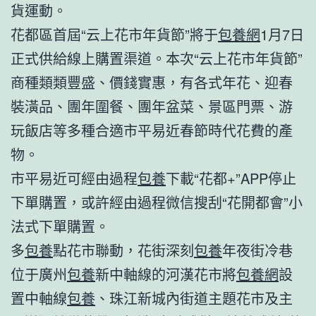
貨運動。
花都區首屆“云上花市年貨節”將于
包養網
1月7日
正式供給線上購置渠道。本次“云上花市年貨節”
商種類類豐盛、價錢實惠，有各式年花、迎春
裝潢品、團年圍餐、團年盆菜、景區門票、游
玩飯店等多種合適市平易近春節時代花費的產
物。
市平易近可經由過程
包養
下載“花都+”APP停止
下單購置，或許經由過程微信搜刮“花開都會”小
法式下單購置。
多
包養
點花市聯動，花街深刻
包養
年夜街冷巷
位于廣州
包養
新中軸線的河漢花市將
包養網
設
置中軸線
包養
、珠江新城內街道主題花市及主