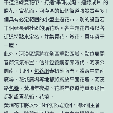
干道沿線賞花帶，打造“串珠成鏈、連線成片”的
購花、賞花面。河漢區的每個街道將設置至多1
個具有必定範圍的小型主題花市，別的設置若
干個延長到社區的購花點。各主題花市將以各
街道特點來定名，并集買花、賞花、買年貨于
一體。
此外，河漢區還將在全區重點區域、點位展開
春節氣氛布置。估計
包養網
春節時代，河漢公
園南、北門，
包養網
泰初匯南門，體育中間南
廣場，花城廣場等地都將擺放平面花壇，河漢
路
包養
、黃埔年夜道、花城年夜道等重要途徑
都將設置花箱、花境。
黃埔花市將以“3+N”的形式展開，即3個主會