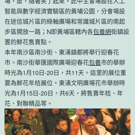
場，麼，隨著笑了起來。此中主會場設在人工
智能與數字經濟實驗區的黃埔公園，分會場設
在迷信城片區的綠軸廣場和常識城片區的南起
步區開放一路；N即黃埔區轄內各
包養網
街鎮設
置的鮮花售賣點。
本年南沙區南沙街、東涌鎮都將舉行迎春花
市。南沙街華匯國際廣場迎春花
包養
市的舉辦
時光為1月10日-20日，共11天。這里的展位重
要為鮮花年桔展位。東涌文明廣場花市舉辦時
光為1月15日-20日，共6天，將售賣年桔、年
花、對聯精品等。