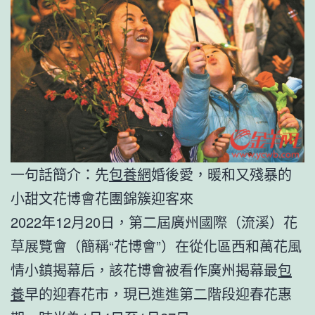
一句話簡介：先
包養網
婚後愛，暖和又殘暴的
小甜文花博會花團錦簇迎客來
2022年12月20日，第二屆廣州國際（流溪）花
草展覽會（簡稱“花博會”）在從化區西和萬花風
情小鎮揭幕后，該花博會被看作廣州揭幕最
包
養
早的迎春花市，現已進進第二階段迎春花惠