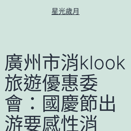
跳
星光歲月
至
主
要
內
容
廣州市消klook
旅遊優惠委
會：國慶節出
游要感性消