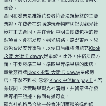
圈套。
合同和發票是維護花費者符合法規權益的主要
憑證，花費者在選購游玩產物時切記與觀光社
簽訂正式合同，并在合同中明白團費包括的景
點項目、食宿尺度、觀光線路、路況東西、兒
童免費尺度等事項，以便日后維權時能充
Klook
永豐 大衛卡 daway
足舉證。此外，住宿尺度方
面，不要簽準三星、準四星等準星級的飯店，
盡量簽掛牌
Klook 永豐 大衛卡 daway
星級飯
店，不然不難被“忽悠”
Klook 中信line pay卡
。若
有疑問，要實時與觀光社溝通，并留意保存發
票等相干證據，做到有據可查。
觀光社的格局合統一般會注明兩邊的違約條