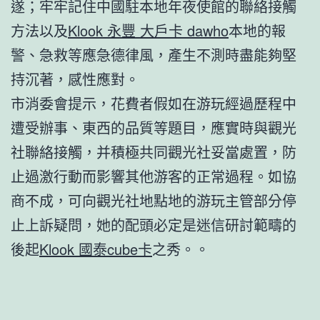
遂；牢牢記住中國駐本地年夜使館的聯絡接觸
方法以及
Klook 永豐 大戶卡 dawho
本地的報
警、急救等應急德律風，產生不測時盡能夠堅
持沉著，感性應對。
市消委會提示，花費者假如在游玩經過歷程中
遭受辦事、東西的品質等題目，應實時與觀光
社聯絡接觸，并積極共同觀光社妥當處置，防
止過激行動而影響其他游客的正常過程。如協
商不成，可向觀光社地點地的游玩主管部分停
止上訴疑問，她的配頭必定是迷信研討範疇的
後起
Klook 國泰cube卡
之秀。。