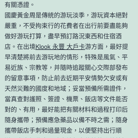
有關憑證。
國慶黃金周是傳統的游玩淡季，游玩資本絕對
嚴重，不受拘束行的花費者在出行前要盡能夠
做好游玩打算，盡早預訂路況東西和住宿酒
店。在出境
Klook 永豐 大戶卡
游方面，最好提
早清楚將前去游玩地的情形，特殊是風氣、平
易近族、宗教等，并隨時追蹤關心交際部發布
的留意事項，防止前去近期平安情勢欠安或有
天然災難的國度和地域；妥當預備所需證件，
當真查對護照、簽證、機票、飯店等文件能否
對的、有用，最好能把有關材料和過程打印后
隨身攜帶；預備應急藥品以備不時之需；隨身
攜帶飯店手刺和過量現金，以便堅持出行順