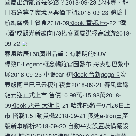
國慶出游能省幾多錢？2018-09-23 少林寺、龍
門石窟等７家境區票價下調2018-09-23 體驗土
航絢麗機上餐食2018-09
Klook 富邦J卡
-22 “鐵
+酒”成觀光新趨向1/3搭客國慶選擇高鐵游2018-
09-22
春風啟辰T60廣州品鑒：有聰明的SUV
標致E-Legend概念轎跑官圖發布 將表態巴黎車
展2018-09-25 ​小鵬car 初
Klook 台新gogo卡
次
表態阿里巴巴云棲年夜會2018-09-21 春風雪鐵
龍云逸正式上市 售價10.98萬-15.98萬2018-
09
Klook 永豐 大衛卡
-21 哈弗F5將于9月26日上
市 搭載1.5T動員機2018-09-21 奧迪e-tron量產
版新車解析2018-09-20 自動平安設置裝備擺設