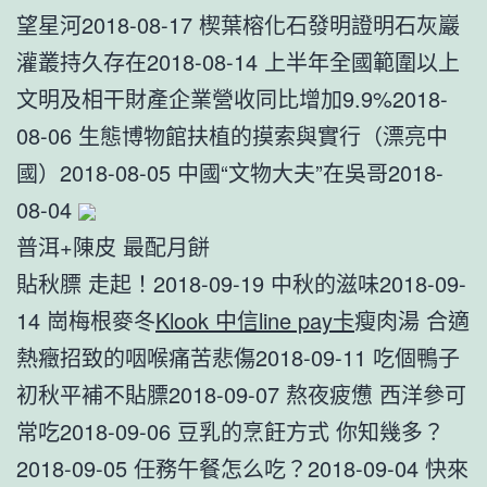
望星河2018-08-17 楔葉榕化石發明證明石灰巖
灌叢持久存在2018-08-14 上半年全國範圍以上
文明及相干財產企業營收同比增加9.9%2018-
08-06 生態博物館扶植的摸索與實行（漂亮中
國）2018-08-05 中國“文物大夫”在吳哥2018-
08-04
普洱+陳皮 最配月餅
貼秋膘 走起！2018-09-19 中秋的滋味2018-09-
14 崗梅根麥冬
Klook 中信line pay卡
瘦肉湯 合適
熱癥招致的咽喉痛苦悲傷2018-09-11 吃個鴨子
初秋平補不貼膘2018-09-07 熬夜疲憊 西洋參可
常吃2018-09-06 豆乳的烹飪方式 你知幾多？
2018-09-05 任務午餐怎么吃？2018-09-04 快來