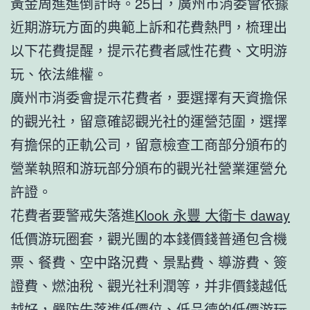
黃金周進進倒計時。25日，廣州市消委會依據
近期游玩方面的典範上訴和花費熱門，梳理出
以下花費提醒，提示花費者感性花費、文明游
玩、依法維權。
廣州市消委會提示花費者，要選擇有天資擔保
的觀光社，留意確認觀光社的運營范圍，選擇
有擔保的正軌公司，留意檢查工商部分頒布的
營業執照和游玩部分頒布的觀光社營業運營允
許證。
花費者要警戒失落進
Klook 永豐 大衛卡 daway
低價游玩圈套，觀光團的本錢價錢普通包含機
票、餐費、空中路況費、景點費、導游費、簽
證費、燃油稅、觀光社利潤等，并非價錢越低
越好，嚴防失落進低價位、低品德的低價游玩