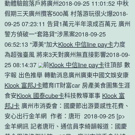
動體驗館落戶將廣州2018-09-25 11:01:52 中秋
假期三天廣州攬客500萬 村落游玩很火爆2018-
09-25 07:23:11 告貸1萬元半年滾成百萬元 廣州
警方偵破一“套路貸”涉黑案2018-09-25
06:52:13 “潭美”加大
Klook 中信line pay卡
力度
為超強臺風 將來3天對廣州無直接影響2018-09-
25 08:14:37
前
Klook 中信line pay卡
往頂部 數
字報 出色推舉 轉動消息廣州廣東中國文娛安康
Klook 富邦J卡
體育IT財富car 房產美食圖集生涯
食安
Klook 國泰cube卡
科技教導軍事
Klook 富
邦J卡
廣州市消委會：國慶節出游要感性花費、
安心出行金羊網 作者：唐珩 2018-09-25 [p>
金羊網訊 記者唐珩、通信員李綺韻報道：國慶