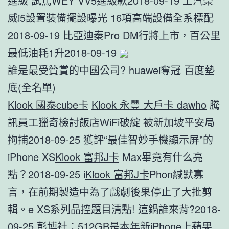
進級 試駕WEY VV5進級款2018-09-19 上汽榮
威i5設置裝備擺設曝光 16項高端設備全系標配
2018-09-19 比亞迪秦Pro DM行將上市，百公里
最低油耗1升2018-09-19
誰是最受贊賞的中國公司? huawei奪冠 百度墊
底(全名單)
Klook 國泰cube卡
Klook 永豐 大戶卡 dawho
騰
訊員工獵奇檢討飯店WiFi破綻 被新加坡平安局
拘捕2018-09-25 獲評“最佳智妙手機顯示屏”的
iPhone XS
Klook 富邦J卡
Max畢竟有什么亮
點？2018-09-25 i
Klook 富邦J卡
Phon緘默寡
言，在前期製造中為了戲劇後果停止了大批剪
輯。e XS系列品控題目清點! 這鍋誰來背?2018-
09-25 彭博社：512GB是本年新iPhone上蘋果