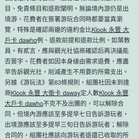
目、免責條目和退款闡明。無論境內游仍是出
境游，花費者在簽署游玩合同時都要當真瀏
覽，特殊是確認兩邊的違約金比
Klook 永豐 大
戶卡 dawho
例、退款前提和退款比例，如葉教
員。有貳言，應與觀光社協商確認后再決議能
否簽字。花費者如因本身緣由需求退費，應盡
早告訴觀光社，削減產生不用要的所需支出。
另據《游玩法》第63條規則，組團社因未到達
商
Klook 永豐 大衛卡 daway
定人數
Klook 永豐
大戶卡 dawho
不克不及出團的，可以解除合
同，但境內游應該至多提早七日告訴游玩者，
出境游應該至多提早三旬日告訴游玩者；解除
合同的，組團社應該向游玩者退還已收取的所