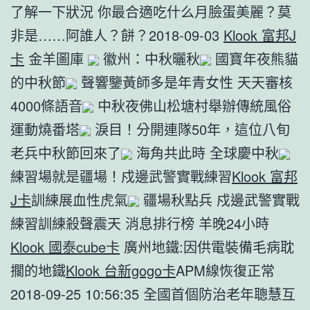
了解一下狀況 你最合適吃什么月臉蛋美麗？莫
非是……阿誰人？餅？2018-09-03
Klook 富邦J
卡
金羊圖庫
徽州：中秋曬秋
國寶年夜熊貓
的中秋節
聲響鑒黃師多是年青女性 天天審核
4000條語音
中秋夜佛山松塘村舉辦傳統風俗
運動燒番塔
淚目！分開連隊50年，這位八旬
老兵中秋節回來了
海角共此時 全球慶中秋
練習場就是疆場！戍邊武警實戰練習
Klook 富邦
J卡
訓練展血性虎氣
疆場秋點兵 戍邊武警實戰
練習訓練殺聲震天 消息排行榜 羊晚24小時
Klook 國泰cube卡
廣州地鐵:因供電裝備毛病耽
擱的地鐵
Klook 台新gogo卡
APM線恢復正常
2018-09-25 10:56:35 全國首個防治老年聰慧互