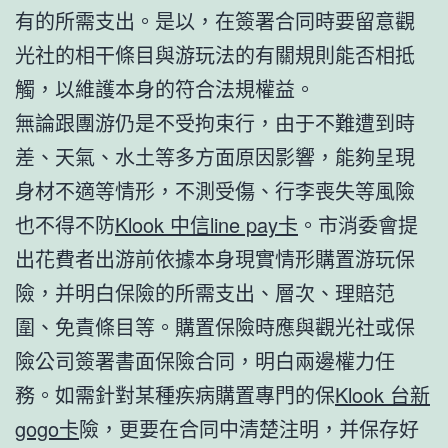
有的所需支出。是以，在簽署合同時要留意觀
光社的相干條目與游玩法的有關規則能否相抵
觸，以維護本身的符合法規權益。
無論跟團游仍是不受拘束行，由于不難遭到時
差、天氣、水土等多方面原因影響，能夠呈現
身材不適等情形，不測受傷、行李喪失等風險
也不得不防
Klook 中信line pay卡
。市消委會提
出花費者出游前依據本身現實情形購置游玩保
險，并明白保險的所需支出、層次、理賠范
圍、免責條目等。購置保險時應與觀光社或保
險公司簽署書面保險合同，明白兩邊權力任
務。如需針對某種疾病購置專門的保
Klook 台新
gogo卡
險，更要在合同中清楚注明，并保存好