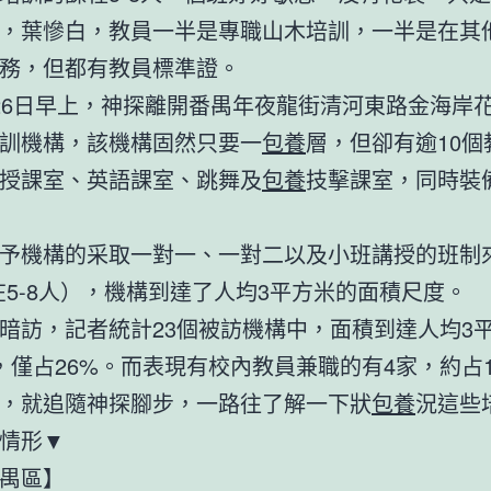
，葉慘白，教員一半是專職山木培訓，一半是在其
務，但都有教員標準證。
6日早上，神探離開番禺年夜龍街清河東路金海岸
訓機構，該機構固然只要一
包養
層，但卻有逾10個
授課室、英語課室、跳舞及
包養
技擊課室，同時裝
機構的采取一對一、一對二以及小班講授的班制來
在5-8人），機構到達了人均3平方米的面積尺度。
訪，記者統計23個被訪機構中，面積到達人均3
，僅占26%。而表現有校內教員兼職的有4家，約占1
就追隨神探腳步，一路往了解一下狀
包養
況這些
情形▼
禺區】