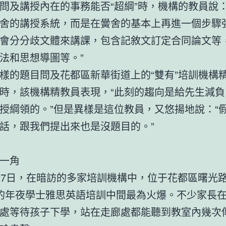
講授內在的事務能否“超綱”時，機構的教員說：
舍的講授系統，而是在黌舍的基本上再進一個步驟
會分分歧文體來講課，包含記敘文訂定合同論文等
法和思想導圖等。”
的題目問及花都區新華街道上的“雙有”培訓機構
時，該機構精教員表現，“此刻的趨向是給先生減負
授綱領的。”但是異樣是這位教員，又悠揚地說：“
話，跟我們提出來也是沒題目的。”
一角
7日，在暗訪的多家培訓機構中，位于花都區曙光
的年夜學士雅思英語培訓中間最為火爆。不少家長
處等待孩子下學，站在走廊處都能聽到教室內幾次