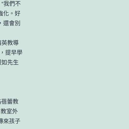
“我們不
強化。好
，還會別
精英教導
，提早學
假如先生
路蓓蕾教
在教室外
傳來孩子