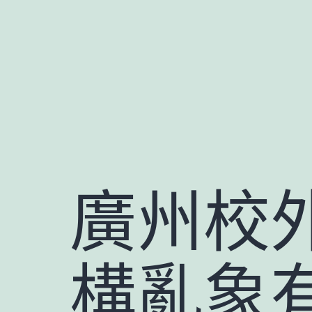
跳
至
主
要
內
容
廣州校
構亂象