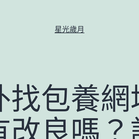
星光歲月
外找包養網
有改良嗎？