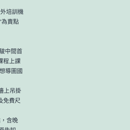
校外培訓機
”為賣點
駿中間首
課程上課
思想導圖國
墻上吊掛
及免費尺
點，含晚
原告知