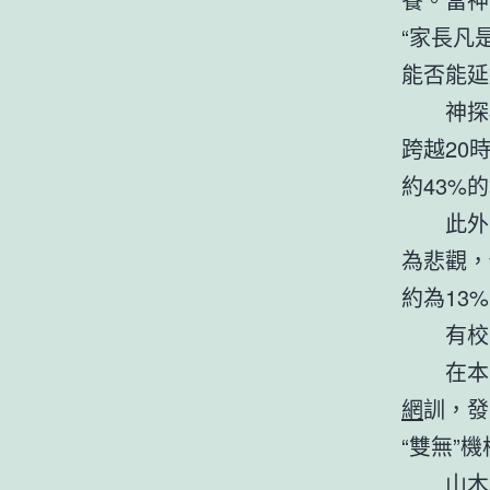
“家長凡
能否能延
神探梳
跨越20
約43%
此外，關
為悲觀，
約為13
有校內
在本次
網
訓，發
“雙無”
山木培