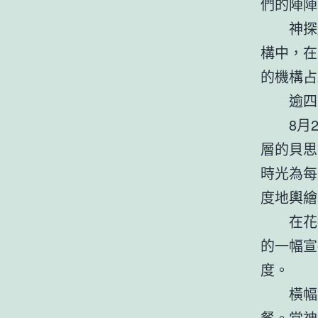
們的陣陣
神探統計
構中，在
的機構占
逾四成
8月26
層的貝思
時光為每
度地輿繪
在花都
的一幅宣
度。
橫幅顯示
餐。當神