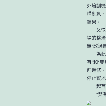
外培訓機
構亂象、
結果。
又快到
場的整治
無“改過
為此，8
有”和“
前進修、
停止實地
起首，
“雙有