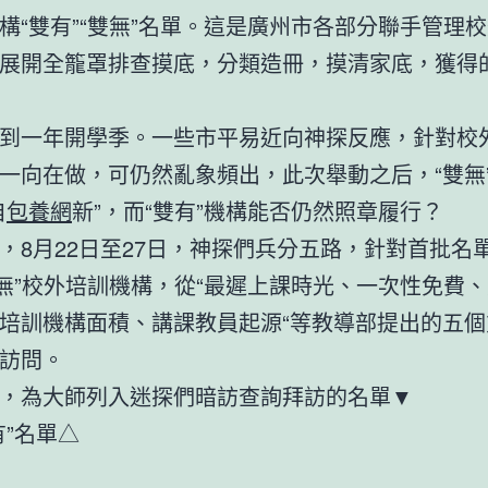
構“雙有”“雙無”名單。這是廣州市各部分聯手管理
展開全籠罩排查摸底，分類造冊，摸清家底，獲得
一年開學季。一些市平易近向神探反應，針對校
一向在做，可仍然亂象頻出，此次舉動之后，“雙無
自
包養網
新”，而“雙有”機構能否仍然照章履行？
月22日至27日，神探們兵分五路，針對首批名單
雙無”校外培訓機構，從“最遲上課時光、一次性免費
培訓機構面積、講課教員起源“等教導部提出的五個
訪問。
為大師列入迷探們暗訪查詢拜訪的名單▼
”名單△