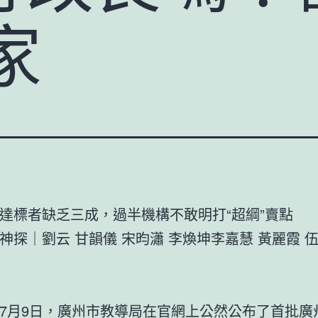
家
達標者缺乏三成，過半機構不敢明打“超綱”賣點
｜劉云 甘韻儀 宋昀瀟 李煥坤李嘉慧 黃麗霞 伍
9日，廣州市教導局在官網上公然公布了首批廣州