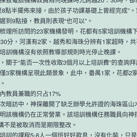
是8點半擺佈來接，由於孩子功課基礎上曾經完成”
遲到9點接，教員則表現“也可以”。
理所訪問的23家機構發明，花都有5家培訓機構
時30分，河漢有2家、越秀和海珠分辨有1家超時，共
的培訓機構沒有依照教導部規則時光停止晚課。
于“能否一次性收取3個月以上培訓費”的查詢拜
僅3家機構呈現此類景象，此中，番禺1家，花都2
%。
教員兼職的只占17%
暗訪中，神探離開了缺乏辦學允許證的海珠區山
明該機構仍在正常營業。該培訓機構任務職員向神
機構不是被取消而是期限整改。
訓的課程5-8人一個班好好歇息，沒有化裝，只是