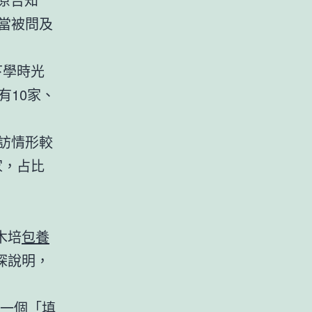
。當被問及
下學時光
有10家、
訪情形較
家，占比
木培
包養
探說明，
一個「填