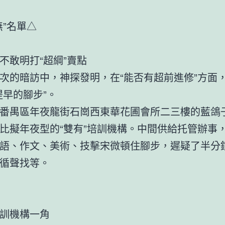
”名單△
不敢明打“超綱”賣點
的暗訪中，神探發明，在“能否有超前進修”方面
提早的腳步”。
禺區年夜龍街石崗西東華花圃會所二三樓的藍鴿
比擬年夜型的“雙有”培訓機構。中間供給托管辦事
語、作文、美術、技擊宋微頓住腳步，遲疑了半分
循聲找等。
訓機構一角