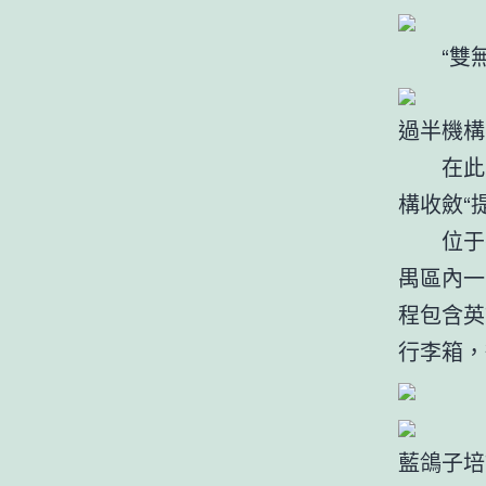
“雙無
過半機構
在此次
構收斂“
位于番
禺區內一
程包含英
行李箱，
藍鴿子培