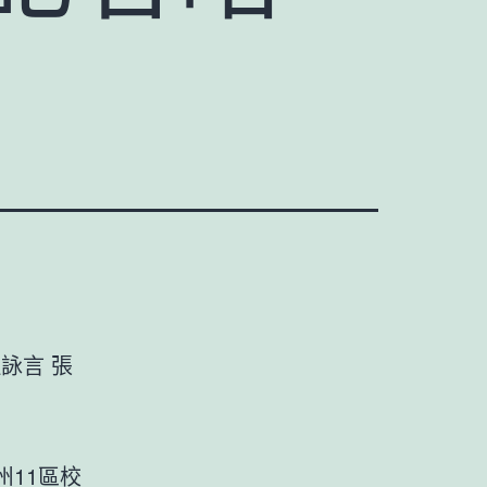
詠言 張
11區校