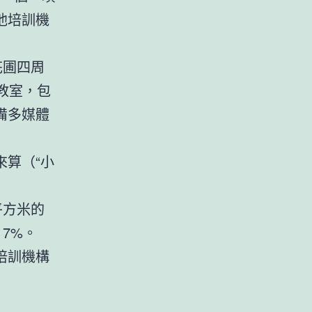
他培訓機
花圃四周
教室，包
備多媒體
算（“小
平方米的
7%。
培訓機構