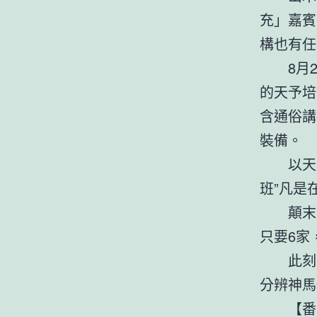
充」嘉賓
構也有任
8月2
的天予培
含通俗講
裝備。
以天予
班”凡是
顛末暗
只要6家
此刻，
分辨神馬
【番