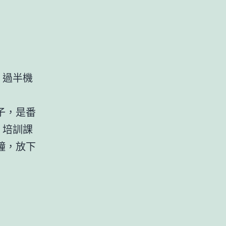
，過半機
子，是番
，培訓課
鐘，放下