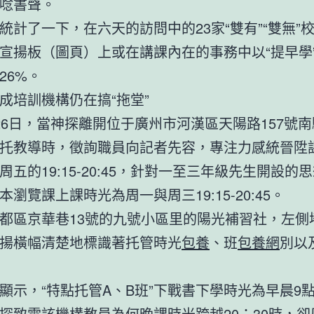
唸書聲。
了一下，在六天的訪問中的23家“雙有”“雙無”
宣揚板（圖頁）上或在講課內在的事務中以“提早學
26%。
培訓機構仍在搞“拖堂”
日，當神探離開位于廣州市河漢區天陽路157號南
托教導時，徵詢職員向記者先容，專注力感統晉陞
周五的19:15-20:45，針對一至三年級先生開設的
本瀏覽課上課時光為周一與周三19:15-20:45。
區京華巷13號的九號小區里的陽光補習社，左側
揚橫幅清楚地標識著托管時光
包養
、班
包養網
別以
，“特點托管A、B班”下戰書下學時光為早晨9
探致電該機構教員為何晚課時光跨越20：30時，卻