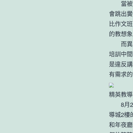
當被問及
會跳出黌
比作文班
的教想象
而異樣
培訓中間
是違反講
有需求的
精英教導
8月2
導城2樓
和年夜廳