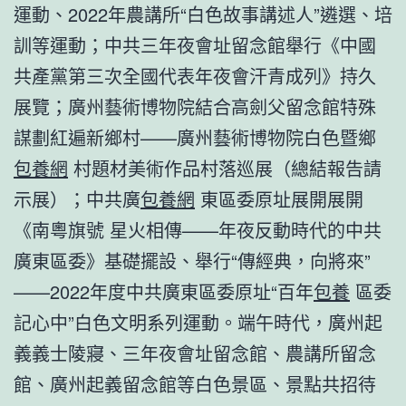
運動、2022年農講所“白色故事講述人”遴選、培
訓等運動；中共三年夜會址留念館舉行《中國
共產黨第三次全國代表年夜會汗青成列》持久
展覽；廣州藝術博物院結合高劍父留念館特殊
謀劃紅遍新鄉村——廣州藝術博物院白色暨鄉
包養網
村題材美術作品村落巡展（總結報告請
示展）；中共廣
包養網
東區委原址展開展開
《南粵旗號 星火相傳——年夜反動時代的中共
廣東區委》基礎擺設、舉行“傳經典，向將來”
——2022年度中共廣東區委原址“百年
包養
區委
記心中”白色文明系列運動。端午時代，廣州起
義義士陵寢、三年夜會址留念館、農講所留念
館、廣州起義留念館等白色景區、景點共招待