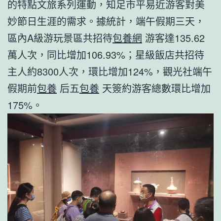
的特點文旅系列運動，知足市平易近游客對美
妙節日生涯的需求。據統計，端午假期三天，
區內A級游玩景區共招待
包養網
游客達135.62
萬人次，同比增加106.93%；星級飯店共招待
主人約8300人次，環比增加124%，觀光社端午
假期前
包養
后五
包養
天簽約游客總數環比增加
175%。