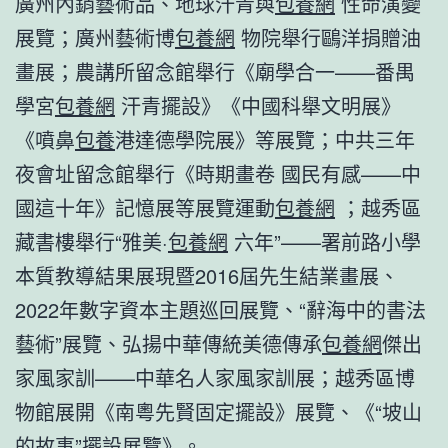
廣州內銷藝術品、地球汗青與
包養網
性命演變
展覽；廣州藝術博
包養網
物院舉行鷗洋捐贈油
畫展；農講所留念館舉行《廟學合一——番禺
學宮
包養網
汗青擺設》《中國科舉文明展》
《噴鼻
包養
港達德學院展》等展覽；中共三年
夜會址留念館舉行《時期畫卷 國民有感——中
國這十年》記憶展等展覽運動
包養網
；越秀區
藏書樓舉行“雅美·
包養網
六年”——署前路小學
本質教導結果展現暨2016屆先生結業畫展、
2022年數字資本主題巡回展覽、“辭海中的書法
藝術”展覽、弘揚中華傳統美德傳承
包養網
傑出
家風家訓——中華名人家風家訓展；越秀區博
物館展開《南粵先賢固定擺設》展覽、《“坡山
的故事”擺設展覽》。