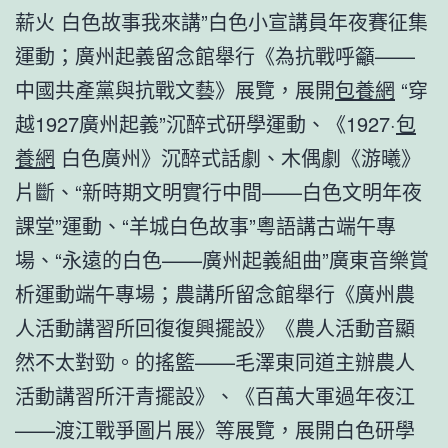
薪火 白色故事我來講”白色小宣講員年夜賽征集
運動；廣州起義留念館舉行《為抗戰呼籲——
中國共產黨與抗戰文藝》展覽，展開
包養網
“穿
越1927廣州起義”沉醉式研學運動、《1927·
包
養網
白色廣州》沉醉式話劇、木偶劇《游曦》
片斷、“新時期文明實行中間——白色文明年夜
課堂”運動、“羊城白色故事”粵語講古端午專
場、“永遠的白色——廣州起義組曲”廣東音樂賞
析運動端午專場；農講所留念館舉行《廣州農
人活動講習所回復復興擺設》《農人活動音顯
然不太對勁。的搖籃——毛澤東同道主辦農人
活動講習所汗青擺設》、《百萬大軍過年夜江
——渡江戰爭圖片展》等展覽，展開白色研學