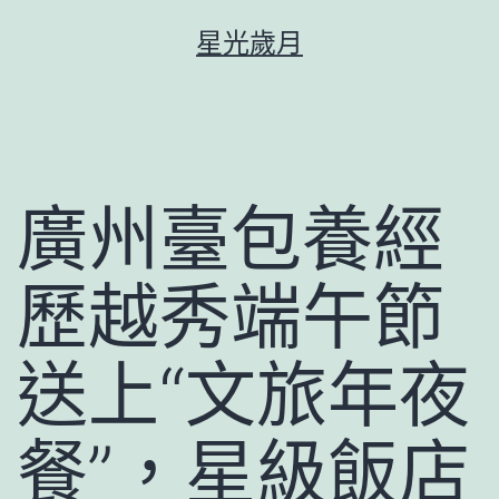
跳
星光歲月
至
主
要
內
容
廣州臺包養經
歷越秀端午節
送上“文旅年夜
餐”，星級飯店