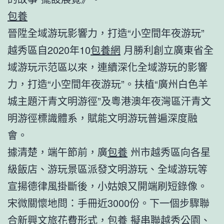
包養
晉陞全域游玩影響力，打造“小空間年夜游玩”
越秀區自2020年10
包養網
月勝利創立廣東省全
域游玩示范區以來，連續深化全域游玩的影響
力，打造“小空間年夜游玩”。扶植“廣州白色羊
城主題汗青文明游徑”及粵港澳年夜灣區汗青文
明游徑標識體系，賦能文明游玩普遍深度融
會。
據清楚，端午節前，廣
包養
州市越秀區向各星
級飯店、游玩景區派發文明游玩、全域游玩等
宣揚德律風掛斷後，小姑娘又開端刷短錄像。
宋微關懷地問：手冊近3000份。下一個步驟聯
合新興文旅花費形式，
包養
擬串聯越秀公園、