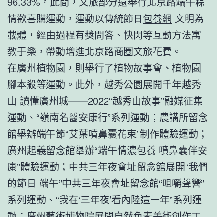
96.33%。此間，文旅部分還舉行北京路端午粽
情歡喜購運動，運動以傳統節日
包養網
文明為
載體，經由過程有獎問答、快閃等互動方法寓
教于樂，帶動增進北京路商圈文旅花費。
在廣州植物園，則舉行了植物故事會、植物園
腳本殺等運動。此外，越秀公園展開千年越秀
山 讀懂廣州城——2022“越秀山故事”融媒征集
運動、“嶺南名醫安康行”系列運動；農講所留念
館舉辦端午節“艾葉噴鼻囊花束”制作體驗運動；
廣州起義留念館舉辦“端午情濃
包養
噴鼻囊伴安
康”體驗運動；中共三年夜會址留念館展開“我們
的節日 端午”中共三年夜會址留念館“咀嚼聲響”
系列運動、“我在‘三年夜’看內陸這十年”系列運
動；廣州藝術博物院展開自然色素美術創作工