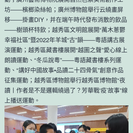
坊——檳榔染絲帕；廣州博物館舉行云繞畫屏
移——掛畫DIY，并在端午時代發布消散的飲品
——樹頭杯特飲；越秀區文明館展開“萬木蔥鬱
幸福社區”暨2022年羊城“古”韻——粵語講古展
演運動；越秀區藏書樓展開“越圖之聲”愛心線上
朗讀運動、“冬瓜說粵”——粵語藏書樓系列運
動、“講好中國故事•品讀二十四骨氣”創意作品
征集運動；越秀區博物館舉行越秀區博物館“夜
讀丨作者是不是邏輯繞過了？芳華戰‘疫’故事”線
上播送運動。