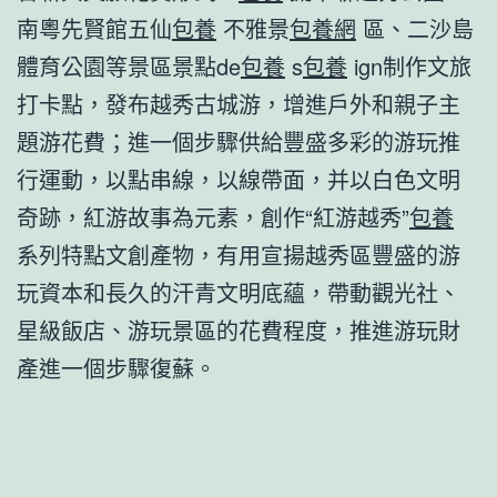
南粵先賢館五仙
包養
不雅景
包養網
區、二沙島
體育公園等景區景點de
包養
s
包養
ign制作文旅
打卡點，發布越秀古城游，增進戶外和親子主
題游花費；進一個步驟供給豐盛多彩的游玩推
行運動，以點串線，以線帶面，并以白色文明
奇跡，紅游故事為元素，創作“紅游越秀”
包養
系列特點文創產物，有用宣揚越秀區豐盛的游
玩資本和長久的汗青文明底蘊，帶動觀光社、
星級飯店、游玩景區的花費程度，推進游玩財
產進一個步驟復蘇。