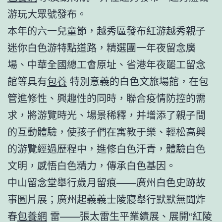
游玩大眾號發布。
本年的六一兒童節，越秀區發布紅游越秀親子
迷你白色游特點道路，精選團一年夜留念廣
場、中華全國總工會原址、省港年夜罷工留念
館等具有
包養
特別意義的白色文旅場館，在包
管進修性、興趣性的同時，聯合疫情防控的需
求，將游覽時光、場景稀釋，并增添了親子間
的互動體驗，使孩子們在寓教于樂、輕松高興
的游覽經過歷程中，進修白色汗青，體驗白色
文明，感悟白色精力，傳承白色基因。
中山留念堂舉行歲月留痕——廣州白色史跡故
事圖片展；廣州起義義士陵寢舉行默默無聞炸
春
包養網
雷——張太雷生平業績展、展開“紅陵