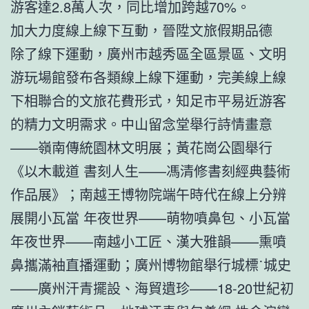
游客達2.8萬人次，同比增加跨越70%。
加大力度線上線下互動，晉陞文旅假期品德
除了線下運動，廣州市越秀區全區景區、文明
游玩場館發布各類線上線下運動，完美線上線
下相聯合的文旅花費形式，知足市平易近游客
的精力文明需求。中山留念堂舉行詩情畫意
——嶺南傳統園林文明展；黃花崗公園舉行
《以木載道 書刻人生——馮清修書刻經典藝術
作品展》；南越王博物院端午時代在線上分辨
展開小瓦當 年夜世界——萌物噴鼻包、小瓦當
年夜世界——南越小工匠、漢大雅韻——熏噴
鼻攜滿袖直播運動；廣州博物館舉行城標˙城史
——廣州汗青擺設、海貿遺珍——18-20世紀初