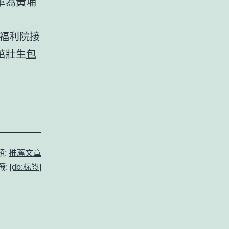
革為黃埔
福利院接
茁壯生
包
類:
推薦文章
籤:
[db:标签]