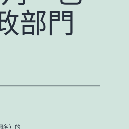
政部門
網
名）的