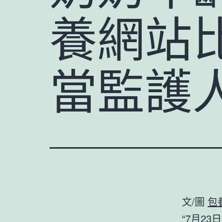
養網站
當監護
文/圖
包
“7月2