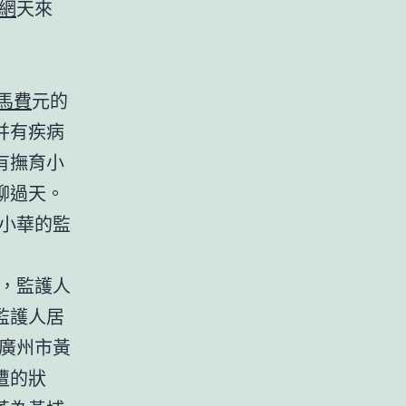
網
天來
馬費
元的
并有疾病
有撫育小
聊過天。
小華的監
，監護人
監護人居
廣州市黃
遭的狀