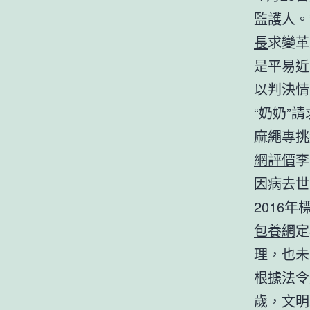
監護人。”
長
求變革
是平易近
以判決情
“奶奶”請
麻繩專挑
網評價
李
因病去世
2016年
包養網
定
理，也未
根據法令
歲，文明