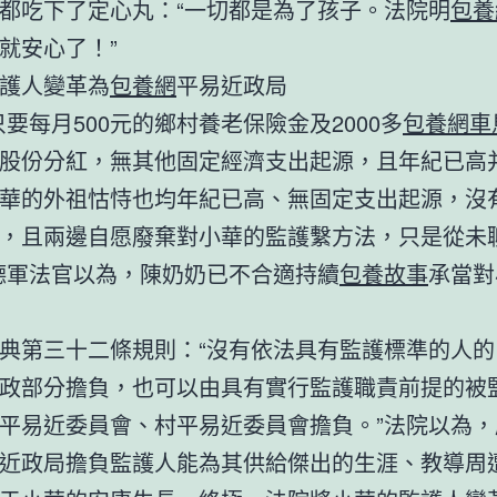
都吃下了定心丸：“一切都是為了孩子。法院明
包養
就安心了！”
護人變革為
包養網
平易近政局
只要每月500元的鄉村養老保險金及2000多
包養網車
股份分紅，無其他固定經濟支出起源，且年紀已高
華的外祖怙恃也均年紀已高、無固定支出起源，沒
，且兩邊自愿廢棄對小華的監護繫方法，只是從未
德軍法官以為，陳奶奶已不合適持續
包養故事
承當對
典第三十二條規則：“沒有依法具有監護標準的人的
政部分擔負，也可以由具有實行監護職責前提的被
平易近委員會、村平易近委員會擔負。”法院以為，
近政局擔負監護人能為其供給傑出的生涯、教導周