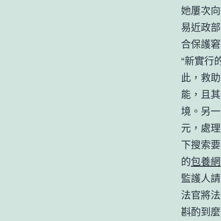
她屢次向
易近政部
合保護窘
“新實行
此，救助
能，且其
境。另一
元，處理
下搜索要
的
包養網
監護人請
法官將法
斟酌到麼