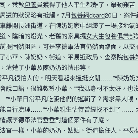
司，葉教
包養
員獲得了他人平生都難了，舉動艱苦
周遭的狀況略有抵觸。7月
包養網dcard
20日，案
車離開長洲街道，在陳奶奶家中組織了一場接地氣
道、陰暗的燈光、老舊的家具擺
女大生包養俱樂部
前提固然粗陋，可是李德軍法官仍然面臨面，以交
了小華、陳奶奶、街道、平易近政局、查察院
包養
，清楚了小華及陳奶奶的情形等。
常平凡很怕人的，明天看起來還挺安閒……”“陳奶奶
會說口語，很難教導小華。”“我媽身材不太好，也
…”“小華日常平凡吃飯他們的邏輯了？需求靠人喂
能自行處理……”“小華親生怙恃曾經找不到了……”
覆讓李德軍法官垂垂對這個案件有了底。
法官一樣，小華的奶奶、姑姑、街道擔任人、平易