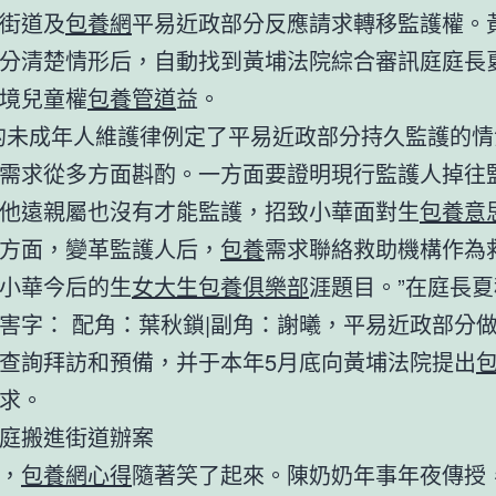
街道及
包養網
平易近政部分反應請求轉移監護權。
分清楚情形后，自動找到黃埔法院綜合審訊庭庭長
境兒童權
包養管道
益。
的未成年人維護律例定了平易近政部分持久監護的情
需求從多方面斟酌。一方面要證明現行監護人掉往
他遠親屬也沒有才能監護，招致小華面對生
包養意
方面，變革監護人后，
包養
需求聯絡救助機構作為
小華今后的生
女大生包養俱樂部
涯題目。”在庭長
害字： 配角：葉秋鎖|副角：謝曦，平易近政部分
查詢拜訪和預備，并于本年5月底向黃埔法院提出
求。
庭搬進街道辦案
，
包養網心得
隨著笑了起來。陳奶奶年事年夜傳授