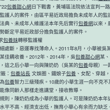
22
包養甜心網
日下戰書，黃埔區法院依法宣判一路
監護人的案件，由區平易近政局擔負未成年人的監
法典、未成年人維護法本年先后實行
包養網
以來，
勢斷定平易近政部分擔負監護人的案件。
求
包養妹
轉移監護權
細處斷，惡運專找薄命人。2011年8月，小華被吳
某佳耦收養。2012年、2014年，吳
包養甜心網
某、
，這之后小華一向與陳奶奶（吳某的
包養
母親）一
標籤：
包養站長
文娛圈、鐵娘子
包養
、女配、穿越
為
包養
智力三級殘疾。10歲的小華生涯一向不克不
能像同齡人那樣走進講堂，接收教導。
規則，陳奶奶成為小華的監護人。可是陳奶奶本年
水平不高、經濟支出低，撫育小華心有余而力缺乏