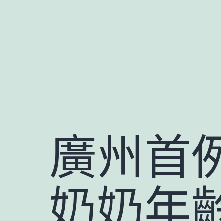
跳
至
主
要
內
容
廣州首
奶奶年