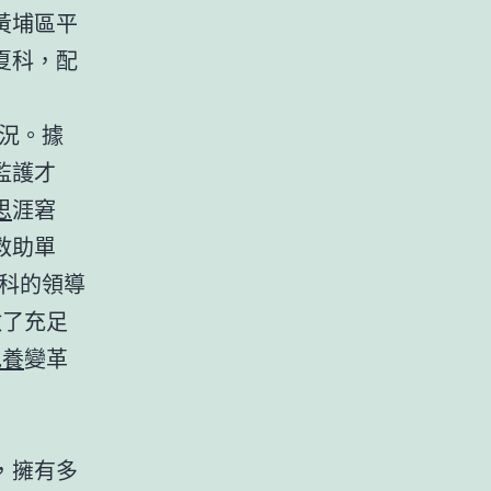
黃埔區平
夏科，配
況。據
監護才
思
涯窘
救助單
夏科的領導
做了充足
包養
變革
，擁有多