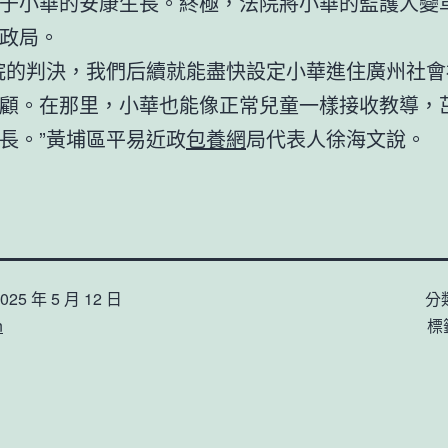
于小華的安康生長。終極，法院將小華的監護人變
政局。
院的判決，我們后續就能盡快設定小華進住廣州社會
顧。在那里，小華也能像正常兒童一樣接收教導，
長。”黃埔區平易近政
包養網
局代表人徐海文說。
025 年 5 月 12 日
分
n
標