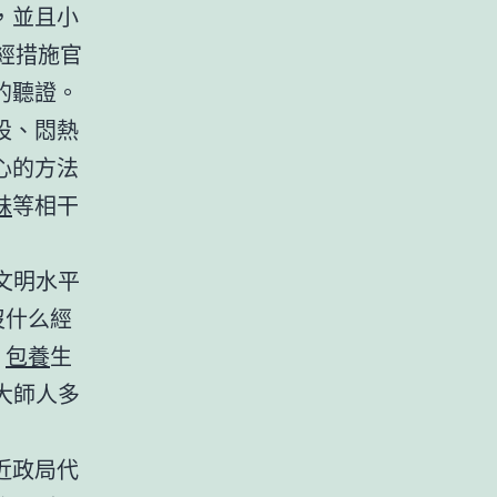
，並且小
件經措施官
的聽證。
設、悶熱
心的方法
妹
等相干
文明水平
沒什么經
，
包養
生
大師人多
近政局代