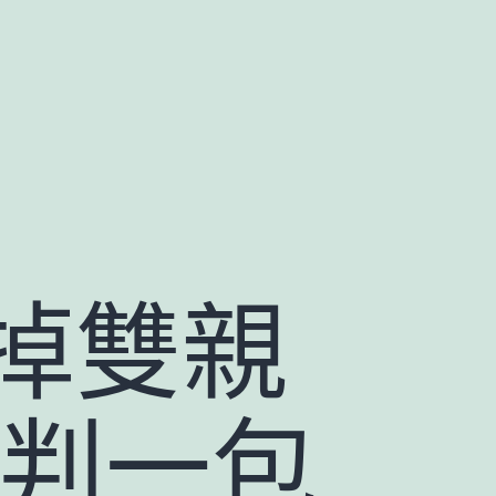
掉雙親
院判一包