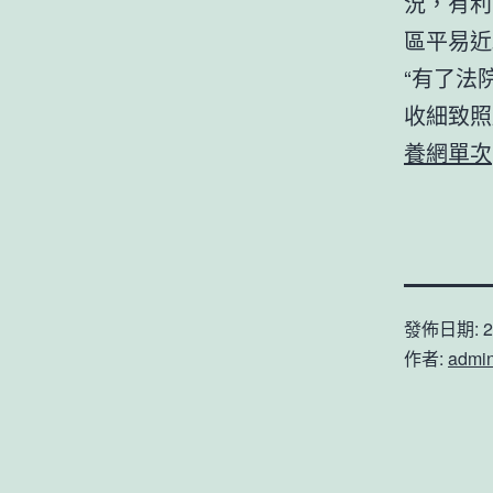
況，有利
區平易近
“有了法
收細致照
養網單次
發佈日期:
2
作者:
admi