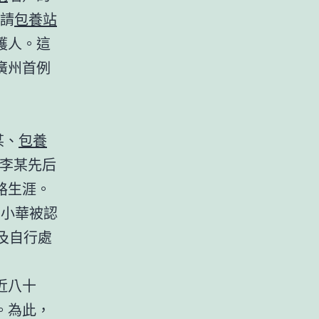
請
包養站
護人。這
廣州首例
某、
包養
李某先后
路生涯。
，小華被認
及自行處
近八十
。為此，