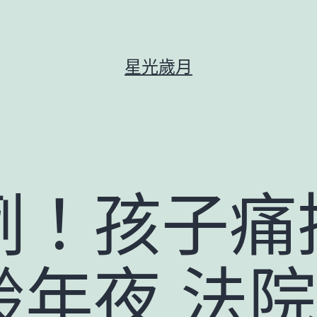
星光歲月
例！孩子痛
齡年夜 法