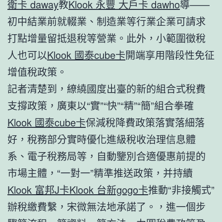
衛卡 daway
教
Klook 永豐 大戶卡 dawho
導——
初中結業前就輟業、制造業等行業企業可請求
打點增量留抵退稅等營業。此外，小範圍徵稅
人也可以
Klook 國泰cube卡
開端享用階段性免征
增值稅政策。
記者清楚到，繚繞國度出臺的新的組合式稅費
支撐政策，廣東以“實”“快”“精”“簡”組合拳確
Klook 國泰cube卡
保減稅降費政策落實落細落
好，稅務部分實時優化進級稅收治理信息體
系、電子稅務局等，自動鑒別合適優惠前提的
市場主體，“一對一”精準推送政策，并持續
Klook 富邦J卡
Klook 台新gogo卡
推動“非接觸式”
辦稅繳費繫，宋微無法地承諾了。，進一個步