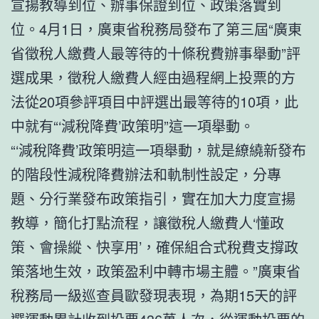
宣揚教導到位、辦事保證到位、政策落實到
位。4月1日，廣東省稅務局發布了第三屆“廣東
省徵稅人繳費人最等待的十條稅費辦事舉動”評
選成果，徵稅人繳費人經由過程網上投票的方
法從20項參評項目中評選出最等待的10項，此
中就有“‘減稅降費’政策明”這一項舉動。
“‘減稅降費’政策明這一項舉動，就是繚繞新發布
的階段性減稅降費辦法和軌制性設定，分專
題、分行業發布政策指引，實在加大力度宣揚
教導，簡化打點流程，讓徵稅人繳費人‘懂政
策、會操縱、快享用’，確保組合式稅費支撐政
策落地生效，政策盈利中轉市場主體。”廣東省
稅務局一級巡查員歐發現表現，為期15天的評