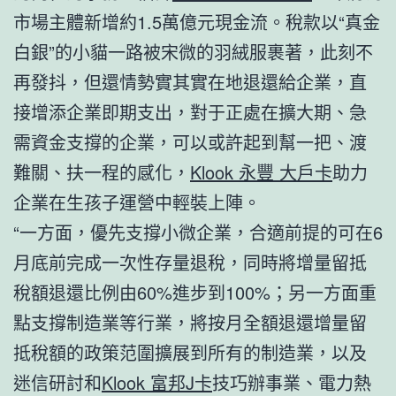
市場主體新增約1.5萬億元現金流。稅款以“真金
白銀”的小貓一路被宋微的羽絨服裹著，此刻不
再發抖，但還情勢實其實在地退還給企業，直
接增添企業即期支出，對于正處在擴大期、急
需資金支撐的企業，可以或許起到幫一把、渡
難關、扶一程的感化，
Klook 永豐 大戶卡
助力
企業在生孩子運營中輕裝上陣。
“一方面，優先支撐小微企業，合適前提的可在6
月底前完成一次性存量退稅，同時將增量留抵
稅額退還比例由60%進步到100%；另一方面重
點支撐制造業等行業，將按月全額退還增量留
抵稅額的政策范圍擴展到所有的制造業，以及
迷信研討和
Klook 富邦J卡
技巧辦事業、電力熱