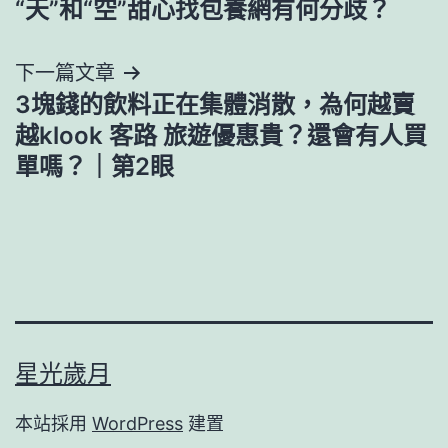
“天”和“空”甜心找包養網有何分歧？
章
導
下一篇文章
3塊錢的飲料正在集體消散，為何越賣
覽
越klook 客路 旅遊優惠貴？還會有人買
單嗎？｜第2眼
星光歲月
本站採用
WordPress
建置