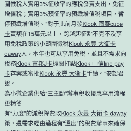
圍徵稅人實用3%征收率的應稅發賣支出，免征
增值稅；實用3%預征率的預繳增值稅項目，暫
停預繳增值稅。“對于此前月發
Klook 國泰cube
卡
賣額在15萬元以上，跨越起征點不克不及享
用免稅政策的小範圍徵稅
Klook 永豐 大衛卡
daway
人，本年也可以享用免稅，並且不需求向
稅務
Klook 富邦J卡
機關打點
Klook 中信line pay
卡
存案或審批
Klook 永豐 大衛卡
手續。”安韶君
說。
為小微企業供給“三主動”辦事稅收優惠享用流程
更精簡
有“力度”的減稅降費政
Klook 永豐 大衛卡 daway
策，還需求經由過程有“溫度”的稅費辦事來確保