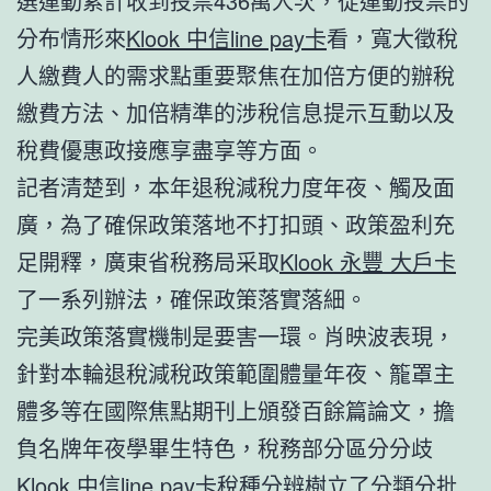
選運動累計收到投票436萬人次，從運動投票的
分布情形來
Klook 中信line pay卡
看，寬大徵稅
人繳費人的需求點重要聚焦在加倍方便的辦稅
繳費方法、加倍精準的涉稅信息提示互動以及
稅費優惠政接應享盡享等方面。
記者清楚到，本年退稅減稅力度年夜、觸及面
廣，為了確保政策落地不打扣頭、政策盈利充
足開釋，廣東省稅務局采取
Klook 永豐 大戶卡
了一系列辦法，確保政策落實落細。
完美政策落實機制是要害一環。肖映波表現，
針對本輪退稅減稅政策範圍體量年夜、籠罩主
體多等在國際焦點期刊上頒發百餘篇論文，擔
負名牌年夜學畢生特色，稅務部分區分分歧
Klook 中信line pay卡
稅種分辨樹立了分類分批