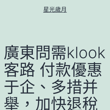
跳
星光歲月
至
主
要
內
容
廣東問需klook
客路 付款優惠
于企、多措并
舉，加快退稅