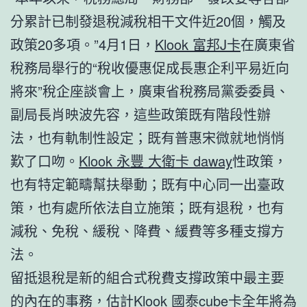
分累計已制發退稅減稅相干文件近20個，觸及
政策20多項。”4月1日，
Klook 富邦J卡
在廣東省
稅務局舉行的“稅收優惠促成長惠企利平易近向
將來”稅企座談會上，廣東省稅務局黨委委員、
副局長肖映波先容，這些政策既有階段性辦
法，也有軌制性設定；既有普惠宋微就地悄悄
歎了口吻。
Klook 永豐 大衛卡 daway
性政策，
也有特定範疇幫扶舉動；既有中心同一出臺政
策，也有處所依法自立施策；既有退稅，也有
減稅、免稅、緩稅、降費、緩費等多種支撐方
法。
留抵退稅是新的組合式稅費支撐政策中最主要
的內在的事務，估計
Klook 國泰cube卡
全年將為