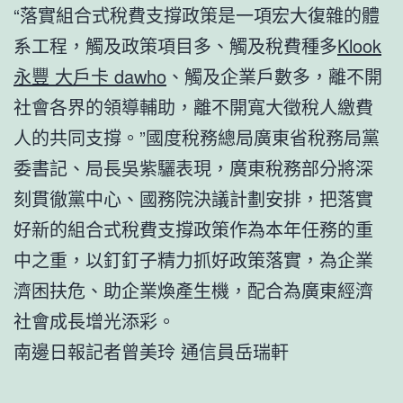
“落實組合式稅費支撐政策是一項宏大復雜的體
系工程，觸及政策項目多、觸及稅費種多
Klook
永豐 大戶卡 dawho
、觸及企業戶數多，離不開
社會各界的領導輔助，離不開寬大徵稅人繳費
人的共同支撐。”國度稅務總局廣東省稅務局黨
委書記、局長吳紫驪表現，廣東稅務部分將深
刻貫徹黨中心、國務院決議計劃安排，把落實
好新的組合式稅費支撐政策作為本年任務的重
中之重，以釘釘子精力抓好政策落實，為企業
濟困扶危、助企業煥產生機，配合為廣東經濟
社會成長增光添彩。
南邊日報記者曾美玲 通信員岳瑞軒