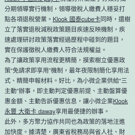
分期領導實行機制，領導徵稅人繳費人穩妥打
點各項退稅營業。
Klook 國泰cube卡
同時，還樹
立了落實退稅減稅政策題目疾速反映機制，疾
速處理研討政策落實經過歷程中碰到的題目，
實在保護徵稅人繳費人符合法規權益。
為了讓政策享用流程更精簡，摸索樹立優惠政
策“免請求即享用”機制，最年夜限制簡化享用法
式、精簡申報材料。好比，為小微企業供給“三
主動”辦事，即主動判定優惠前提、主動盤算優
惠金額、主動告訴優惠信息，讓小微企業
Klook
永豐 大衛卡 daway
享用最便捷的辦事。
此外，多方聚力協作共同也為政策的落地注進
加快度。據清楚，廣東省稅務局與省人社、財