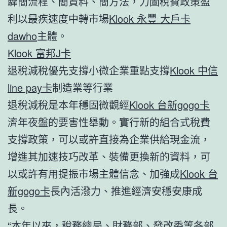
驟簡流程、簡資料、簡方法，力圖稅費政策盈
利以最疾速度中轉市場
Klook 永豐 大戶卡
dawho
主體。
Klook 富邦J卡
退稅減稅優先支撐小微企業重點支撐
Klook 中信
line pay卡
制造業等行業
退稅減稅是本年穩固微觀經
Klook 台新gogo卡
濟年夜盤的要害性舉動。實行新的組合式稅費
支撐政策，可以或許直接為企業供給現金流，
增進其加速技巧改革、裝備更換新的資料，可
以或許有用提振市場主體信念、加強成
Klook 台
新gogo卡
長內活潑力、推進經濟安穩安康成
長。
“本年以來，稅務總局、財務部、發改委等各部