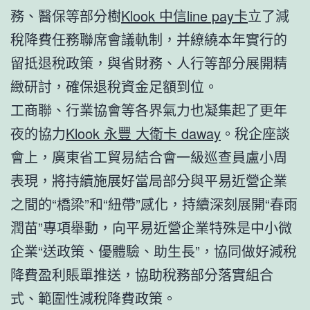
務、醫保等部分樹
Klook 中信line pay卡
立了減
稅降費任務聯席會議軌制，并繚繞本年實行的
留抵退稅政策，與省財務、人行等部分展開精
緻研討，確保退稅資金足額到位。
工商聯、行業協會等各界氣力也凝集起了更年
夜的協力
Klook 永豐 大衛卡 daway
。稅企座談
會上，廣東省工貿易結合會一級巡查員盧小周
表現，將持續施展好當局部分與平易近營企業
之間的“橋梁”和“紐帶”感化，持續深刻展開“春雨
潤苗”專項舉動，向平易近營企業特殊是中小微
企業“送政策、優體驗、助生長”，協同做好減稅
降費盈利賬單推送，協助稅務部分落實組合
式、範圍性減稅降費政策。