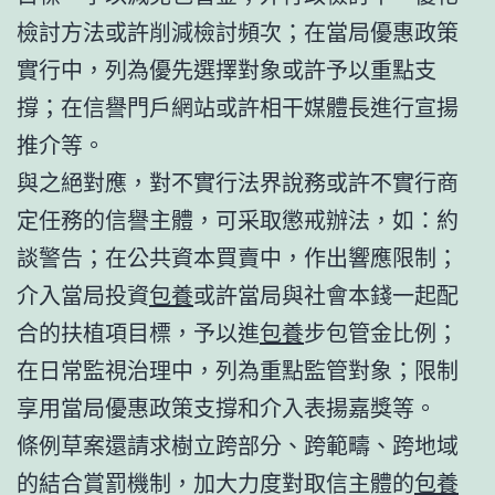
檢討方法或許削減檢討頻次；在當局優惠政策
實行中，列為優先選擇對象或許予以重點支
撐；在信譽門戶網站或許相干媒體長進行宣揚
推介等。
與之絕對應，對不實行法界說務或許不實行商
定任務的信譽主體，可采取懲戒辦法，如：約
談警告；在公共資本買賣中，作出響應限制；
介入當局投資
包養
或許當局與社會本錢一起配
合的扶植項目標，予以進
包養
步包管金比例；
在日常監視治理中，列為重點監管對象；限制
享用當局優惠政策支撐和介入表揚嘉獎等。
條例草案還請求樹立跨部分、跨範疇、跨地域
的結合賞罰機制，加大力度對取信主體的
包養