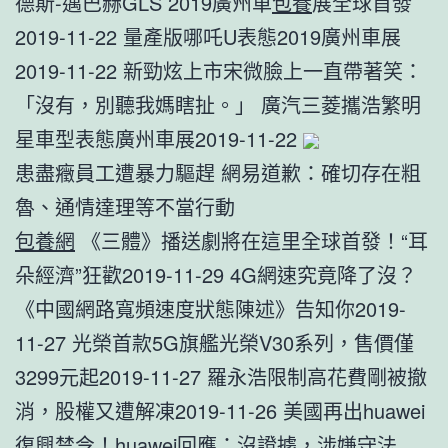
德斯-邁巴赫GLS 2019廣州車
包養
展全球首發
2019-11-22 量產版哪吒U表態2019廣州車展
2019-11-22 新勁炫上市宋微臉上一直帶著笑：
「沒有，別聽我媽瞎扯。」 廣汽三菱攜浩繁明
星車型表態廣州車展2019-11-22
患盡癥員工遭暴力驅趕 網易道歉：確切存在粗
魯、通情達理等不當行動
包養網
《三體》播送劇將在這里全球首發！“耳
朵經濟”狂歡2019-11-29 4G網速究竟降了沒？
《中國網路寬頻速度狀態陳述》告知你2019-
11-27 光榮首款5G旗艦光榮V30系列，售價僅
3299元起2019-11-27 羅永浩限制高花費剛被撤
消，股權又遭解凍2019-11-26 美國再出huawei
復興禁令！huawei回應：沒證據，涉嫌守法