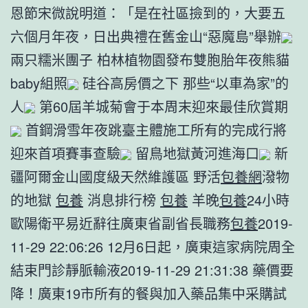
恩節宋微說明道：「是在社區撿到的，大要五
六個月年夜，日出典禮在舊金山“惡魔島”舉辦
兩只糯米團子 柏林植物園發布雙胞胎年夜熊貓
baby組照
硅谷高房價之下 那些“以車為家”的
人
第60屆羊城菊會于本周末迎來最佳欣賞期
首鋼滑雪年夜跳臺主體施工所有的完成行將
迎來首項賽事查驗
留鳥地獄黃河進海口
新
疆阿爾金山國度級天然維護區 野活
包養網
潑物
的地獄
包養
消息排行榜
包養
羊晚
包養
24小時
歐陽衛平易近辭往廣東省副省長職務
包養
2019-
11-29 22:06:26 12月6日起，廣東這家病院周全
結束門診靜脈輸液2019-11-29 21:31:38 藥價要
降！廣東19市所有的餐與加入藥品集中采購試