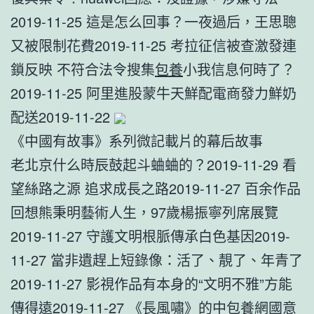
2019-11-25 這是怎么回事？一夜過后，王思聰
又被限制花費2019-11-25 考拉征信被查激發連
鎖反映 不符合法令搜集
包養
小我信息何時了？
2019-11-25 阿里進股蒙牛天鮮配電商發力鮮奶
配送2019-11-22
《中國有故事》系列微記載片的幕后故事
老北京什么時辰鼓起斗蛐蛐的？2019-11-29 看
望絲路之源 追求成長之路2019-11-27 百余作品
回想熊秉明藝術人生，97歲楊振寧列席展覽
2019-11-27 守護文明根脈傳承白色基因2019-
11-27 當非遺趕上短錄像：活了、靚了、年青了
2019-11-27 影視作品有本身的“文明不雅”方能
傳得遠2019-11-27 《長風嘯》的中
包養網
國意