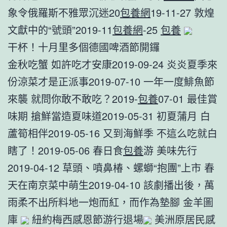
象令俄羅斯不雅眾沉迷20
包養網
19-11-27 敦煌
文獻中的“號頭”2019-11
包養網
-25
包養
干杯！十月里多個德國啤酒節開鑼
金秋吃蟹 如許吃才安康2019-09-24 炎炎夏季來
份涼菜才是正派事2019-07-10 一年一度鯡魚節
來襲 就問你敢不敢吃？2019-
包養
07-01 最佳賞
味期 搶鮮當造夏味道2019-05-31 初夏蒲月 白
蘆筍相伴2019-05-16 又到海鮮季 不這么吃就白
瞎了！2019-05-06 春日食
包養
游 美味先行
2019-04-12 草頭、噴鼻椿、螺螄“抱團”上市 春
天在南京菜中萌生2019-04-10 該劇播出後，萬
雨柔不出所料地一炮而紅，而作為墊腳 金羊圖
庫
紐約梅西感恩節游行退場
美洲原居民感