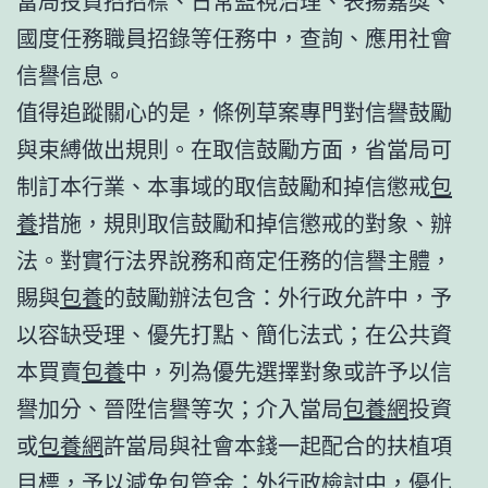
當局投資招招標、日常監視治理、表揚嘉獎、
國度任務職員招錄等任務中，查詢、應用社會
信譽信息。
值得追蹤關心的是，條例草案專門對信譽鼓勵
與束縛做出規則。在取信鼓勵方面，省當局可
制訂本行業、本事域的取信鼓勵和掉信懲戒
包
養
措施，規則取信鼓勵和掉信懲戒的對象、辦
法。對實行法界說務和商定任務的信譽主體，
賜與
包養
的鼓勵辦法包含：外行政允許中，予
以容缺受理、優先打點、簡化法式；在公共資
本買賣
包養
中，列為優先選擇對象或許予以信
譽加分、晉陞信譽等次；介入當局
包養網
投資
或
包養網
許當局與社會本錢一起配合的扶植項
目標，予以減免包管金；外行政檢討中，優化