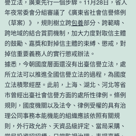
譽立法，廣東先行一個步驟。11月28日，省人
年夜常委會分組審議了《廣東省社會信譽條例
（草案）》，規則樹立跨
包養
部分、跨範疇、
跨地域的結合賞罰機制，加大力度對取信主體
的鼓勵、嘉獎和對掉信主體的束縛、懲戒，對
掉信重要義務人的實行懲戒辦法。
據悉，今朝國度層面還沒有出臺信譽立法，處
所立法可以推進全國信譽立法的過程，為國度
立法積聚經歷。此前，上海、湖北、河北等省
市曾經出臺社會信譽方面的處所性律例。條例
規則，國度機關以及法令、律例受權的具有治
理公同事務本能機能的組織應該依照有關規
則，外行政允許、天資品級評定、當局采購、