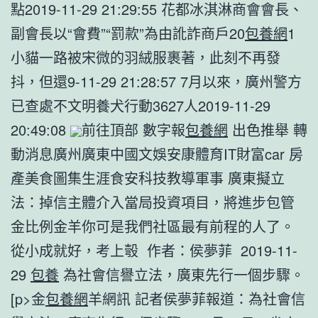
點2019-11-29 21:29:55 花都冰淇淋商會會長、
副會長以“會費”“罰款”為由訛詐商戶20
包養網
1
小貓一路被宋微的羽絨服裹著，此刻不再發
抖，但還9-11-29 21:28:57 7月以來，廣州警方
已查處不文明養犬行動3627人2019-11-29
20:49:08
前往頂部 數字報
包養網
出色推舉 轉
動消息廣州廣東中國文娛安康體育IT財富car 房
產美食圖集生涯食安科技教導軍事 廣東擬立
法：掉信主體介入當局投資項目，將進步包管
金比例金羊你可是我們社區最有前程的人了。
從小成就好，考上彀 作者：侯夢菲 2019-11-
29
包養
為社會信譽立法，廣東先行一個步驟。
[p>金
包養網
羊網訊 記者侯夢菲報道：為社會信