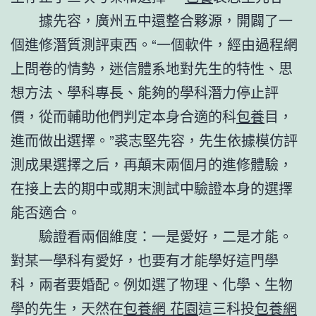
據先容，廣州五中還整合夥源，開闢了一
個進修潛質測評東西。“一個軟件，經由過程網
上問卷的情勢，迷信體系地對先生的特性、思
想方法、學科專長、能夠的學科潛力停止評
價，從而輔助他們判定本身合適的科
包養
目，
進而做出選擇。”裘志堅先容，先生依據模仿評
測成果選擇之后，再顛末兩個月的進修體驗，
在接上去的期中或期末測試中驗證本身的選擇
能否適合。
驗證看兩個維度：一是愛好，二是才能。
對某一學科有愛好，也要有才能學好這門學
科，兩者要婚配。例如選了物理、化學、生物
學的先生，天然在
包養網 花園
這三科投
包養網