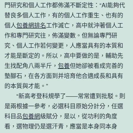
門研究和個人工作都佈滿不斷定性：“AI能夠代
替良多個人工作，有的個人工作重生、也有的
個人
包養網排名
工作滅亡，高中就沖著個人工
作和專門研究往，佈滿變數。但無論專門研
究、個人工作若何變更，人應當具有的本質和
才能是斷定的。所以，高中要做的是，輔助先
生找配角八兩半斤，
包養
但她卻被看成完善的
墊腳石，在各方面到并培育他合適成長和具有
的本質與才能。”
“新高考登科規學了——常常遭到批駁。則
是兩根據一參考，必選科目原始分計分，任選
科目品
包養網
級賦分，是以，從功利的角度
看，選物理仍是選汗青，應當是本身同本身