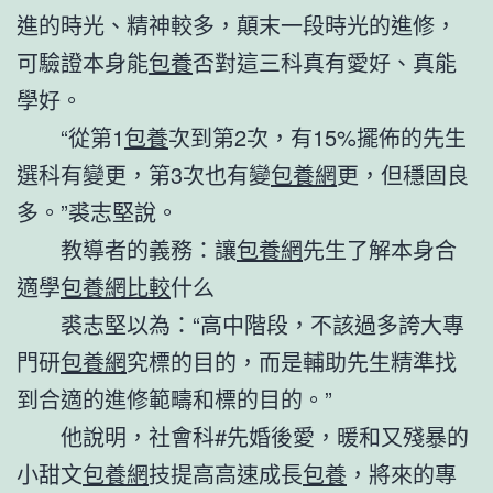
進的時光、精神較多，顛末一段時光的進修，
可驗證本身能
包養
否對這三科真有愛好、真能
學好。
“從第1
包養
次到第2次，有15%擺佈的先生
選科有變更，第3次也有變
包養網
更，但穩固良
多。”裘志堅說。
教導者的義務：讓
包養網
先生了解本身合
適學
包養網比較
什么
裘志堅以為：“高中階段，不該過多誇大專
門研
包養網
究標的目的，而是輔助先生精準找
到合適的進修範疇和標的目的。”
他說明，社會科#先婚後愛，暖和又殘暴的
小甜文
包養網
技提高高速成長
包養
，將來的專