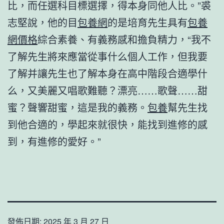
比，而任選科目標選擇，得本身同他人比。”裘
志堅說，他的目
包養網
的是培育先生具有
包養
網價格
綜合素養、有義務感和擔負精力，“我不
了解先生將來應當從事什么個人工作，但我要
了解并讓先生也了解本身在高中階段合適學什
么，又美麗又唱歌難聽？漂亮……歌聲……甜
蜜？聲響甜蜜，這是我的義務。
包養
幫先生找
到他合適的，學起來就很快，能找到進修的感
到，有進修的愛好。”
發佈日期:
2025 年 3 月 27 日