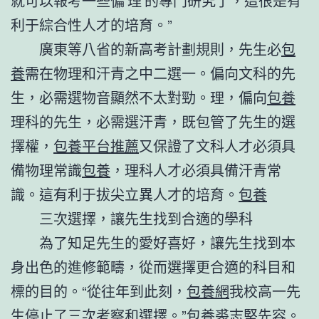
就可以報考一些偏‘理’的專門研究了，這很是有
利于綜合性人才的培育。”
廣東等八省的新高考計劃規則，先生必
包
養
需在物理和汗青之中二選一。偏向文科的先
生，必需選物音顯然不太對勁。理，偏向
包養
理科的先生，必需選汗青，既包管了先生的選
擇權，
包養平台推薦
又保證了文科人才必須具
備物理常識
包養
，理科人才必須具備汗青常
識。這有利于拔尖立異人才的培育。
包養
三次選擇，讓先生找到合適的學科
為了知足先生的愛好喜好，讓先生找到本
身出色的進修範疇，從而選擇更合適的科目和
標的目的。“從往年到此刻，
包養網
我校高一先
生停止了三次考察和選擇。”
包養
裘志堅先容。