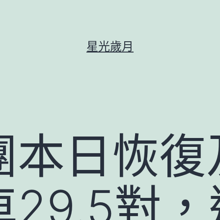
星光歲月
團本日恢復
29.5對