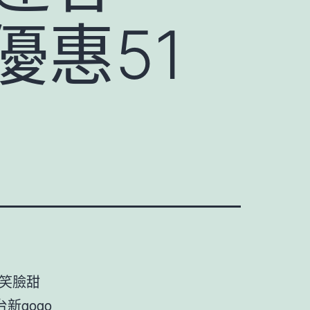
卡優惠51
 笑臉甜
 台新gogo