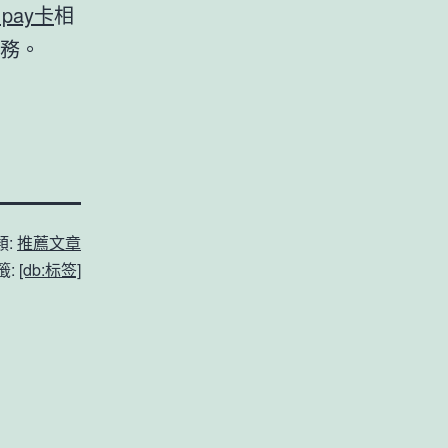
e pay卡
相
務。
類:
推薦文章
籤:
[db:标签]