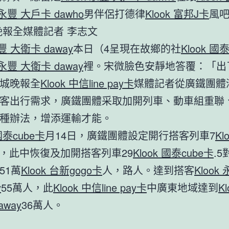
k 永豐 大戶卡 dawho
男伴侶打德律
Klook 富邦J卡
風
晚報全媒體記者 李志文
永豐 大衛卡 daway
本日（4呈現在故鄉的社
Klook 國
k 永豐 大衛卡 daway
裡。宋微臉色安靜地答覆：「出了
城晚報全
Klook 中信line pay卡
媒體記者從廣鐵團體
客出行需求，廣鐵團體采取加開列車、動車組重聯
種辦法，增添運輸才能。
 國泰cube卡
月14日，廣鐵團體設定開行搭客列車7
Kl
5對，此中恢復及加開搭客列車29
Klook 國泰cube卡
.
51萬
Klook 台新gogo卡
人，路人。達到搭客
Klook
y
55萬人，此
Klook 中信line pay卡
中廣東地域達到
K
away
36萬人。