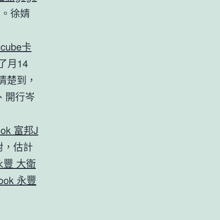
吧。徐婧
泰cube卡
月14
清楚到，
、開行岑
ook 富邦J
5對，估計
 永豐 大衛
look 永豐