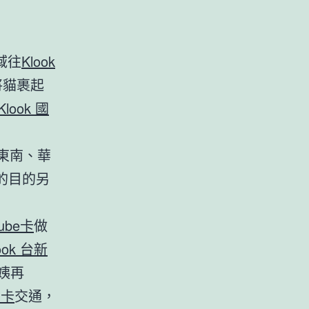
域往
Klook
將貓裹起
Klook 國
東南、華
的目的另
cube卡
做
ook 台新
姨再
J卡
交通，