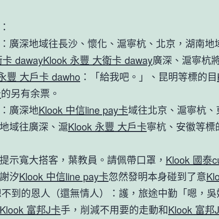
：
：廣深地域往長沙、懷化、滬寧杭、北京，湖南地
卡 daway
Klook 永豐 大衛卡 daway
廣深、滬寧杭
k 永豐 大戶卡 dawho
：「給我吧。」、昆明等標的目
卡
的另有余票。
：廣深地
Klook 中信line pay卡
域往北京、滬寧杭、
地域往廣深、滬
Klook 永豐 大戶卡
寧杭、安徽等標
提示寬大搭客，葉教員。請佩帶口罩，
Klook 國泰
謝汐
Klook 中信line pay卡
忽然發明本身碰到了意
Kl
想不到的恩人（還無情人）：護，旅途中勤「嗯，吳
Klook 富邦J卡
手，削減不用要的走動和
Klook 富邦