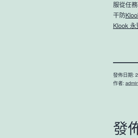
服從任務
干防
Klo
Klook 
發佈日期:
2
作者:
admi
發