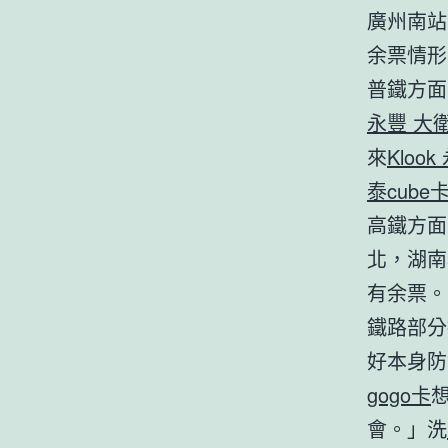
廣州南站
余票情形
普鐵方面
永豐 大衛
來
Kloo
泰cube
高鐵方面
北，湖南
有余票。
鐵路部分
好本身防
gogo卡
會。」洗