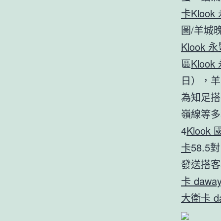
卡
Kloo
圖/羊城
Klook 
區
Kloo
日），羊
為知足搭
嶺線等多
4
Klook
卡
58.
發送搭客
卡 dawa
大衛卡 d