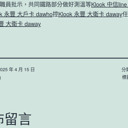
職員批示，共同鐵路部分做好測溫等
Klook 中信lin
ok 永豐 大戶卡 dawho
控
Klook 永豐 大衛卡 daway
任
永豐 大衛卡 daway
025 年 4 月 15 日
分
n
標
佈留言