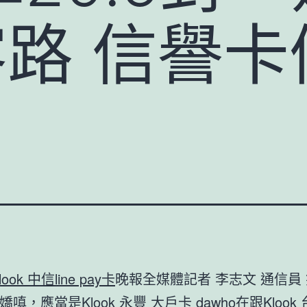
 客路 信譽
look 中信line pay卡
晚報全媒體記者 李志文 通信員
嬌嗔，應當是
Klook 永豐 大戶卡 dawho
在跟
Klook