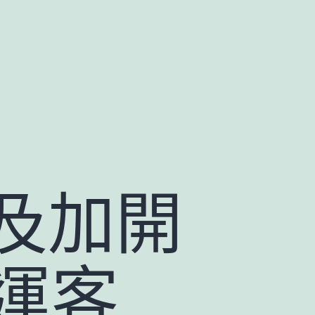
及加開
，運客