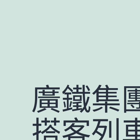
跳
至
主
要
內
容
廣鐵集
搭客列車