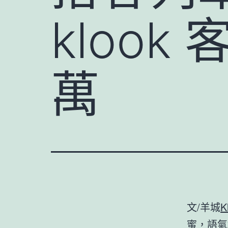
klook
萬
文/羊城
K
蜜，語氣