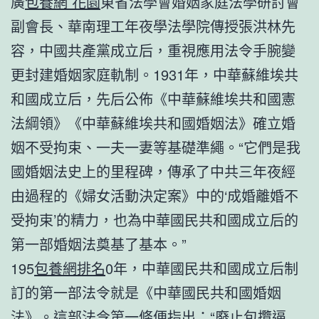
廣
包養網 花園
東省法學會婚姻家庭法學研討會
副會長、華南理工年夜學法學院傳授張洪林先
容，中國共產黨成立后，重視應用法令手腕變
更封建婚姻家庭軌制。1931年，中華蘇維埃共
和國成立后，先后公佈《中華蘇維埃共和國憲
法綱領》《中華蘇維埃共和國婚姻法》確立婚
姻不受拘束、一夫一妻等基礎準繩。“它們是我
國婚姻法史上的里程碑，傳承了中共三年夜經
由過程的《婦女活動決定案》中的‘成婚離婚不
受拘束’的精力，也為中華國民共和國成立后的
第一部婚姻法奠基了基本。”
195
包養網排名
0年，中華國民共和國成立后制
訂的第一部法令就是《中華國民共和國婚姻
法》。這部法令第一條便指出：“廢止包攬逼