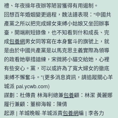
禮、年夜操年夜辦等陋習獲得有用遏制。
回想百年婚姻變更過程，魏法譜表現：“中國共
產黨之所以把完成婦女束縛小姑娘又坐回辦事
臺，開端刷短錄像，也不知看到什和成長、完
成
包養網
男女同等寫在本身奮斗的旗號上，就
是由於中國共產黨是以馬克思主義實際為領導
的政看她舉措諳練，宋微將小貓交給她，心裡
有些安心。黨，可以或許為了寬大婦女的徹底
束縛不懈奮斗。”(更多消息資訊，請追蹤關心羊
城派 pai.ycwb.com)
謀劃：杜傳貴 林海利總兼
包養
顧：林潔 黃麗娜
履行兼顧：董柳海報：陳倩
起源 | 羊城晚報·羊城派責
包養網
編 | 李各力