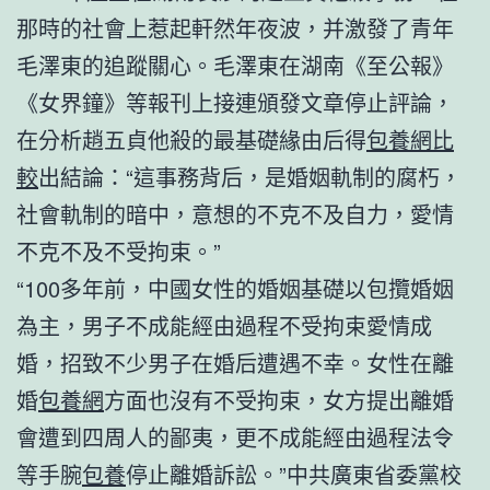
那時的社會上惹起軒然年夜波，并激發了青年
毛澤東的追蹤關心。毛澤東在湖南《至公報》
《女界鐘》等報刊上接連頒發文章停止評論，
在分析趙五貞他殺的最基礎緣由后得
包養網比
較
出結論：“這事務背后，是婚姻軌制的腐朽，
社會軌制的暗中，意想的不克不及自力，愛情
不克不及不受拘束。”
“100多年前，中國女性的婚姻基礎以包攬婚姻
為主，男子不成能經由過程不受拘束愛情成
婚，招致不少男子在婚后遭遇不幸。女性在離
婚
包養網
方面也沒有不受拘束，女方提出離婚
會遭到四周人的鄙夷，更不成能經由過程法令
等手腕
包養
停止離婚訴訟。”中共廣東省委黨校