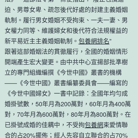
迫、男尊女卑、疏忽後代好處的封建主義婚姻
軌制。履行男女婚姻不受拘束、一夫一妻、男
女權力同等、維護婦女和後代符合法規權益的
新平易近主主義婚姻軌制。
包養網排名
”
跟著這部婚姻法的貫徹履行，全國的婚姻情形
開端產生宏大變更。由中共中心宣揚部批準樹
立的專門組織編撰《今世中國》叢書的機構
——《今世中國》叢書編纂委員會——編寫的
《今世中國婦女》一書中記錄：全國年均勻成
婚掛號數，50年月為200萬對，60年月為400萬
對，70年月為600萬對，80年月為800萬對。在
已掛號成婚的佳耦中，不受拘
包養網
束愛情聯
合的占20%擺佈；經人先容自立聯合的占70%