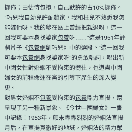
擺佈；由怙恃包攬，自己默許的占10%擺佈。
“巧兒我自幼兒許配趙家，我和柱兒不熟悉我怎
能嫁他呀。我的爹在區上曾經把親退呀，這一
回我可要本身找婆家
包養
呀……”這是1951年評
劇片子《
包養網
劉巧兒》中的選段。“這一回我
可要本
包養網
身找婆家呀”的勇敢唱詞，唱出新
中國女性對婚姻不受拘束的嚮往，也道盡中國
婦女的前程命運在黨的引導下產生的深入變
更。
對男女婚姻不
包養
受拘束的
包養
鼎力宣揚，還
呈現了另一種新景象。《今世中國婦女》一書
中記錄：1953年，顛末轟轟烈烈的婚姻法宣揚
月后，在宣揚貫徹好的地域，婚姻法的精力眾