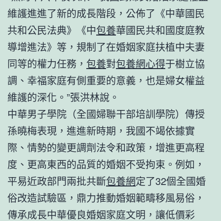
維護進進了新的成長階段，公佈了《中華國民
共和公民法典》《中
包養
華國民共和國度庭教
導增進法》等，規制了在婚姻家庭扶植中夫妻
同等的權力任務，
包養
對
包養網心得
于樹立協
調、幸福家庭有側重要的意義，也是婦女權益
維護的深化。”張洪林說。
中華男子學院（全國婦聯干部培訓學院）傳授
孫曉梅表現，進進新時期，我國不竭依據實
際、情勢的變更調劑法令和政策，增進更高程
度、更高東西的品質的婚姻不受拘束。例如，
平易近政部門兩批共斷
包養網
定了32個全國婚
俗改造試驗區，鼎力推動婚姻範疇移風易俗，
傳承成長中華優良婚姻家庭文明，讓低價彩