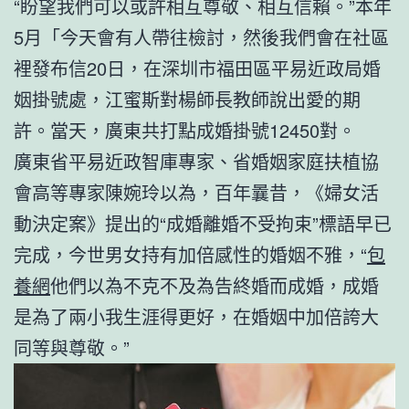
“盼望我們可以或許相互尊敬、相互信賴。”本年
5月「今天會有人帶往檢討，然後我們會在社區
裡發布信20日，在深圳市福田區平易近政局婚
姻掛號處，江蜜斯對楊師長教師說出愛的期
許。當天，廣東共打點成婚掛號12450對。
廣東省平易近政智庫專家、省婚姻家庭扶植協
會高等專家陳婉玲以為，百年曩昔，《婦女活
動決定案》提出的“成婚離婚不受拘束”標語早已
完成，今世男女持有加倍感性的婚姻不雅，“
包
養網
他們以為不克不及為告終婚而成婚，成婚
是為了兩小我生涯得更好，在婚姻中加倍誇大
同等與尊敬。”