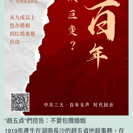
“趙五貞”們控告：不要包攬婚姻
1919年產生在湖南長沙的趙五貞他殺事務，在