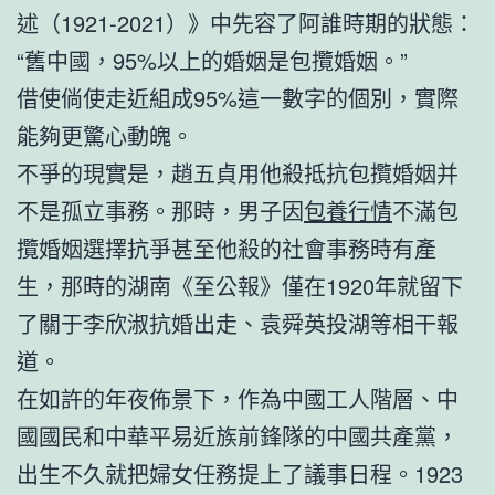
述（1921-2021）》中先容了阿誰時期的狀態：
“舊中國，95%以上的婚姻是包攬婚姻。”
借使倘使走近組成95%這一數字的個別，實際
能夠更驚心動魄。
不爭的現實是，趙五貞用他殺抵抗包攬婚姻并
不是孤立事務。那時，男子因
包養行情
不滿包
攬婚姻選擇抗爭甚至他殺的社會事務時有產
生，那時的湖南《至公報》僅在1920年就留下
了關于李欣淑抗婚出走、袁舜英投湖等相干報
道。
在如許的年夜佈景下，作為中國工人階層、中
國國民和中華平易近族前鋒隊的中國共產黨，
出生不久就把婦女任務提上了議事日程。1923