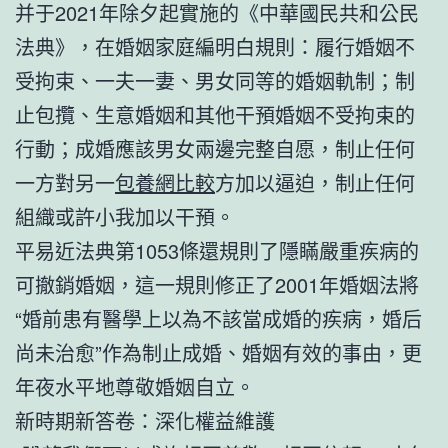
并于2021年除夕起實施的《中華國民共和公民
法典》，在婚姻家庭編明白規則：履行婚姻不
受拘束、一夫一妻、男女同等的婚姻軌制；制
止包攬、生意婚姻和其他干預婚姻不受拘束的
行動；成婚應該男女兩邊完整自愿，制止任何
一方對另一
包養網比較
方加以逼迫，制止任何
組織或許小我加以干預。
平易近法典第1053條還規則了隱瞞嚴重疾病的
可撤銷婚姻，這一規則修正了2001年婚姻法將
“婚前患有醫學上以為不該當成婚的疾病，婚后
尚未治愈”作為制止成婚、婚姻有效的事由，更
年夜水平地尊敬婚姻自立。
新時期新答卷：深化權益維護