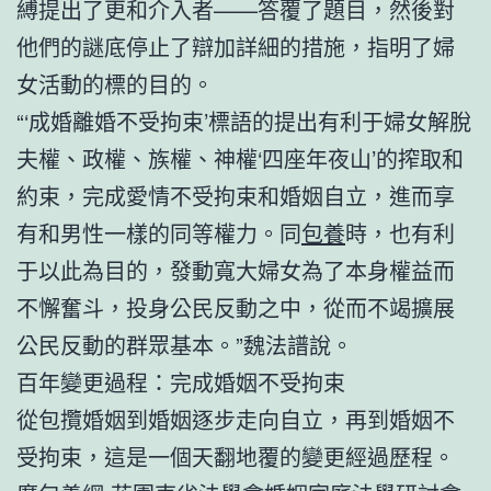
縛提出了更和介入者——答覆了題目，然後對
他們的謎底停止了辯加詳細的措施，指明了婦
女活動的標的目的。
“‘成婚離婚不受拘束’標語的提出有利于婦女解脫
夫權、政權、族權、神權‘四座年夜山’的搾取和
約束，完成愛情不受拘束和婚姻自立，進而享
有和男性一樣的同等權力。同
包養
時，也有利
于以此為目的，發動寬大婦女為了本身權益而
不懈奮斗，投身公民反動之中，從而不竭擴展
公民反動的群眾基本。”魏法譜說。
百年變更過程：完成婚姻不受拘束
從包攬婚姻到婚姻逐步走向自立，再到婚姻不
受拘束，這是一個天翻地覆的變更經過歷程。