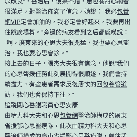
以改良”，醫治后，後果不錯，患
包養甜心網
者
很滿足，對醫治佈滿了信念，她說：“我必
包養
網VIP
定會加油的，我必定會好起來，我要再出
往跳廣場舞。”旁邊的病友看到之后都感嘆說：
“啊，廣東來的心思大夫很兇猛，我也要心思醫
治，我也要心思會診。”
接上去的日子，張杰大夫很有信念，他說“我們
的心思聲援任務此刻展開得很順遂，我們會持
續盡力，有些患者需求反復屢次的回
包養管道
訪，我們也會保持下往。”
追蹤關心醫護職員心思安康
由精力科大夫和心思
包養網
醫治師構成的廣東
省援鄂心思醫療隊，此次由精力科大夫和心思
醫治師構成的廣東省援鄂心思醫療隊，前往武