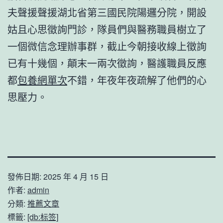
夫聲援聲援湖北省第三國民院陽邏分院，開設
姑且心思徵詢門診，隊員們與醫務職員樹立了
一個微信念理辦事群，截止今朝接收線上徵詢
已有十幾個，顛末一兩次徵詢，醫護職員反應
都
包養網單次
不錯，年夜年夜疏解了他們的心
思壓力。
發佈日期:
2025 年 4 月 15 日
作者:
admin
分類:
推薦文章
標籤:
[db:标签]