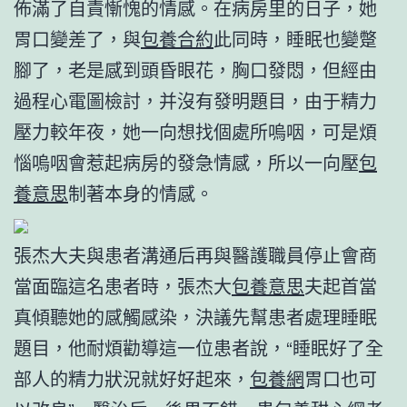
佈滿了自責慚愧的情感。在病房里的日子，她
胃口變差了，與
包養合約
此同時，睡眠也變蹩
腳了，老是感到頭昏眼花，胸口發悶，但經由
過程心電圖檢討，并沒有發明題目，由于精力
壓力較年夜，她一向想找個處所嗚咽，可是煩
惱嗚咽會惹起病房的發急情感，所以一向壓
包
養意思
制著本身的情感。
張杰大夫與患者溝通后再與醫護職員停止會商
當面臨這名患者時，張杰大
包養意思
夫起首當
真傾聽她的感觸感染，決議先幫患者處理睡眠
題目，他耐煩勸導這一位患者說，“睡眠好了全
部人的精力狀況就好好起來，
包養網
胃口也可