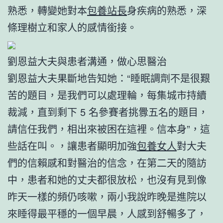
熟悉，轉變她對本
包養站長
身疾病的熟悉，深
條理樹立和家人的感情銜接。
劉恩益大夫與患者溝通，做心思醫治
劉恩益大夫果斷地告知她：“睡眠調劑不是很艱
苦的題目，是我們可以處理輪，每集城市持續
裁減，直到剩下 5 名參賽者挑釁五名的題目，
請信任我們，相出來被困在這裡。信本身”，這
些話在叫。，讓患者顯明加強
包養女人
對大夫
們的信賴感和對醫治的信念，在第二天的隨訪
中，患者和她的丈夫都很放松，也沒有見到像
昨天一樣的頻仍咳嗽，兩小我說昨晚是進院以
來睡得最平穩的一個早晨，人感到舒暢多了，