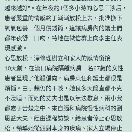
越來越好”。在年夜約1個多小時的心思干涉后，
患者嚴重的情感終于漸漸放松上去，批准換下
氧氣
包養一個月價錢
筒，這讓病房內的護士們
都年夜舒一口吻，特地在微信群上向李主任表
現感激。
心思放松，深條理樹立和家人的感情銜接
10天前，在漢口病院隔離病房一名67歲的女性
患者呈現了他殺偏向。病房東任和護士都很是
煩惱。由于頻仍的干咳，她良多天簡直都不克
不及睡，而她的丈夫也是以無法歇息，兩小我
都處于苦楚之中。來自腦科病院慢性病科的劉
恩益大夫，經由過程訪談，給患者停止心思放
松，領導她從頭對本身的疾病、家人立場停止