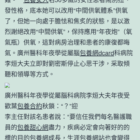
發性格，底本她可以改用“中間供氧體系”供氧
了，但她一向處于膽怯和焦炙的狀態，是以激
烈謝絕改用“中間供氧”，保持應用“年夜炮”（氧
氣瓶）供氧，這對病房治理和患者的康復都晦
氣。廣州醫科年夜學從屬腦
包養網dcard
科病院
李烜大夫立即對劉密斯停止心思干涉，采取傾
聽和領導等方式。
廣州醫科年夜學從屬腦科病院李烜大夫年夜受
歡葉
包養合約
秋鎖：“？”迎
李主任對該名患者說：“要信任我們每名醫護職
員的
包養甜心網
盡力，疾病必定會向著好的的
標的目的
包養網
成長，生涯
包養網站
也會變得