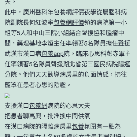
天。
此中，廣州醫科年
包養網評價
夜學從屬腦科病
院副院長何紅波率
包養網評價
領的病院第一小
組等5人和中山三院小組結合聲援協和腫瘤中
間，藥理基地李烜主任率領著5名隊員擔任聲援
武漢市漢口病
包養app
院。臨床心思科彭赤軍主
任率領著5名隊員聲援湖北省第三國民病院陽邏
分院。他們天天勸導病房里的負面情感，拂往
籠罩在患者心思的陰霾。
支援漢口
包養網
病院的心思大夫
把患者聊高興，批准換中間供氧
在漢口病院的隔離病房里
包養
氛圍有一點為
難。一
包養女人
名50多歲的女性患者鬧別扭、