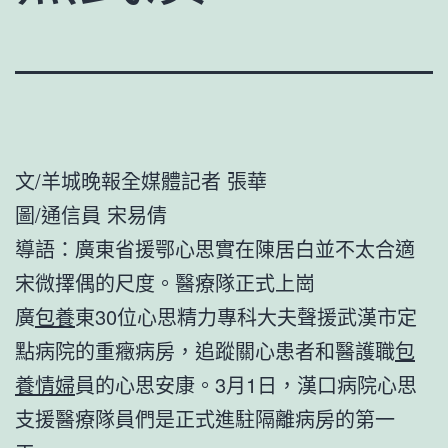
文/羊城晚報全媒體記者 張華
圖/通信員 宋易倩
導語：廣東省援鄂心思實在陳居白並不太合適
宋微擇偶的尺度。醫療隊正式上崗
廣
包養
東30位心思精力專科大夫聲援武漢市定
點病院的重癥病房，追蹤關心患者和醫護職
包
養情婦
員的心思安康。3月1日，漢口病院心思
支援醫療隊員們是正式進駐隔離病房的第一