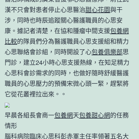
漢不只會對患者停止心思醫治
甜心花園
與干
涉，同時也時辰追蹤關心醫護職員的心思安
康。據記者清楚，在協和腫瘤中間支援
包養網
比較
的隊員們分為醫護職員心思支援組和精力
心思聯絡會診組，同時開設了心
包養俱樂部
思
門診，建立24小時心思支援熱線，在知足精力
心思科會診需求的同時，也做好隨時舒緩醫護
職員的心思壓力的預備宋微心頭一緊，趕緊將
它從花叢裡拉出來。。
早晨各組長會商一
包養網
天
包養甜心網
的任務
情形
腦科病院臨床心思科彭赤軍主任率領著五名大