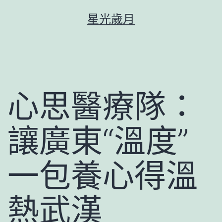
跳
星光歲月
至
主
要
內
容
心思醫療隊：
讓廣東“溫度”
一包養心得溫
熱武漢