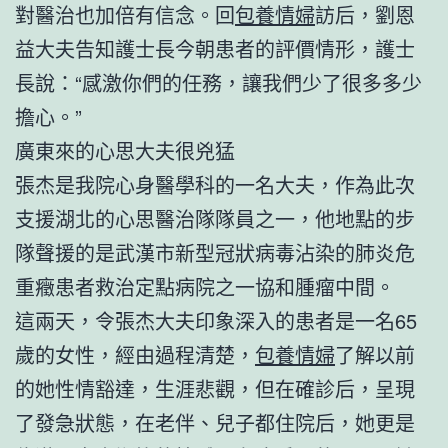
對醫治也加倍有信念。回
包養情婦
訪后，劉恩
益大夫告知護士長今朝患者的評價情形，護士
長說：“感激你們的任務，讓我們少了很多多少
擔心。”
廣東來的心思大夫很兇猛
張杰是我院心身醫學科的一名大夫，作為此次
支援湖北的心思醫治隊隊員之一，他地點的步
隊聲援的是武漢市新型冠狀病毒沾染的肺炎危
重癥患者救治定點病院之一協和腫瘤中間。
這兩天，令張杰大夫印象深入的患者是一名65
歲的女性，經由過程清楚，
包養情婦
了解以前
的她性情豁達，生涯悲觀，但在確診后，呈現
了發急狀態，在老伴、兒子都住院后，她更是