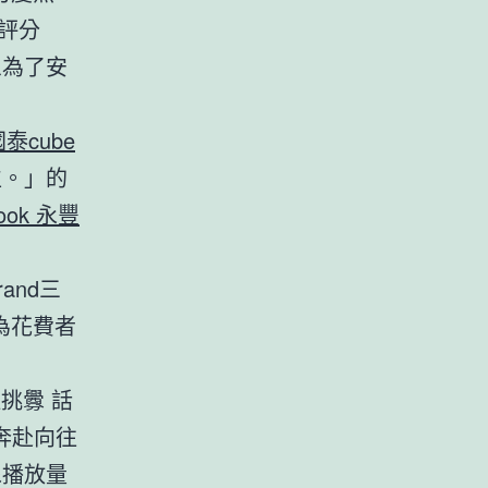
自評分
象為了安
國泰cube
位。」的
look 永豐
and三
，為花費者
挑釁 話
奔赴向往
像播放量