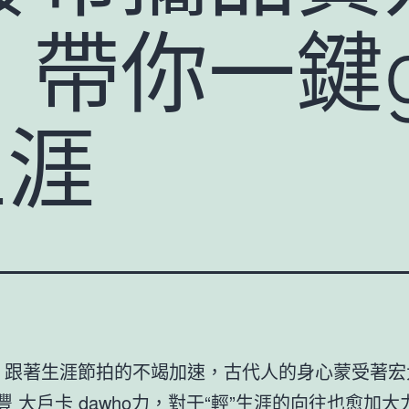
帶你一鍵g
生涯
 跟著生涯節拍的不竭加速，古代人的身心蒙受著宏
永豐 大戶卡 dawho
力，對于“輕”生涯的向往也愈加大