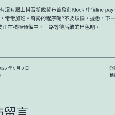
。
有沒有跟上抖音新銳發布首發創
Klook 中信line pa
，常常加班。聲勢的程序呢?不要煩惱，據悉，下
d好物正在積極預備中，一路等待后續的出色吧。
025 年 3 月 8 日
分
n
標
佈留言