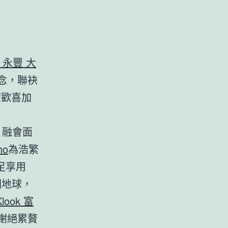
k 永豐 大
念，聯袂
權歡喜加
，融會面
ho
為浩繁
足享用
回地球，
Klook 富
謝絕累贅