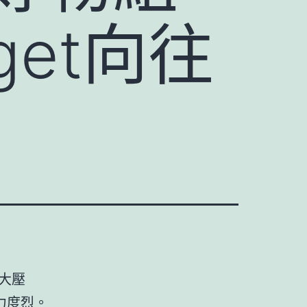
et向往
大壓
力度烈。