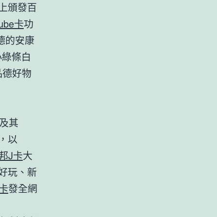
上頒發百
cube卡
功
德的安康
小綠條白
品德好物
。
d及其
人，以
富邦J卡
大
以好玩、新
y卡
發全網