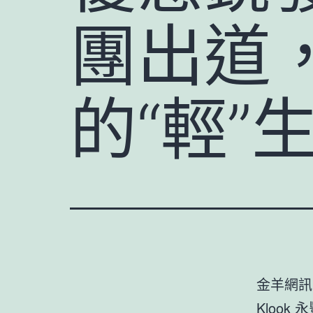
團出道，
的“輕”
金羊網訊
Klook 