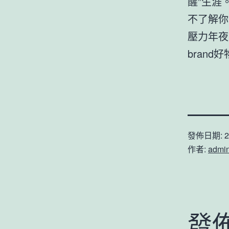
醒”生涯
不了解你
壓力年夜
bran
發佈日期:
2
作者:
admi
發