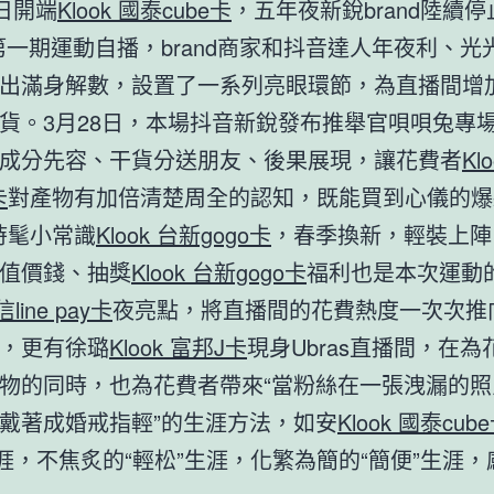
2日開端
Klook 國泰cube卡
，五年夜新銳brand陸續停
第一期運動自播，brand商家和抖音達人年夜利、光光、
出滿身解數，設置了一系列亮眼環節，為直播間增
貨。3月28日，本場抖音新銳發布推舉官唄唄兔專
成分先容、干貨分送朋友、後果展現，讓花費者
Kl
卡
對產物有加倍清楚周全的認知，既能買到心儀的爆
t時髦小常識
Klook 台新gogo卡
，春季換新，輕裝上陣
值價錢、抽獎
Klook 台新gogo卡
福利也是本次運動
信line pay卡
夜亮點，將直播間的花費熱度一次次推
，更有徐璐
Klook 富邦J卡
現身Ubras直播間，在
物的同時，也為花費者帶來“當粉絲在一張洩漏的照
戴著成婚戒指輕”的生涯方法，如安
Klook 國泰cub
生涯，不焦炙的“輕松”生涯，化繁為簡的“簡便”生涯，