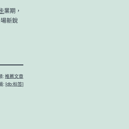
y卡
業期，
一場新銳
類:
推薦文章
籤:
[db:标签]