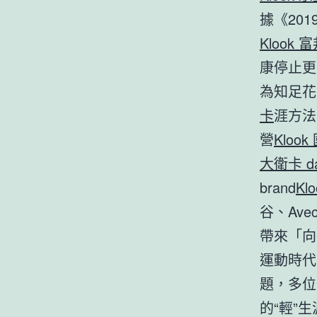
據《20
Klook 
康停止更
為知足花
卡
涯方法
營
Klook
大衛卡 d
brand
Kl
谷、Ave
帶來「向
運動時代
題，多位
的“輕”