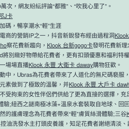
00萬次，網友紛紜評論“都雅”、“吹我心里了”。
富邦J卡
加碼，暢享潮水“輕”生涯
電商的營銷IP之一，抖音新銳發布經由過程洞
Kloo
ho
察花費新趨向，
Klook 台新gogo卡
發明花費新理
and將別緻好物帶給花費者，更有扣頭優惠和福利特
一場場直播
Klook 永豐 大衛卡 daway
購物狂歡。
動中，Ubras為花費者帶來了人道化的無尺碼褻服
元素做到了極致的溫馨，并
Klook 永豐 大戶卡 daw
不受拘束的女性伴侶們供給了更為直接的選擇，充
底體驗;紐西之謎南極冰藻+溫泉水套裝取自地球、回
然的護膚理念為花費者帶來“輕”膚質絲滑體驗;三谷
24控油洗發水主打頭皮養護，知足花費者謝絕清淡、