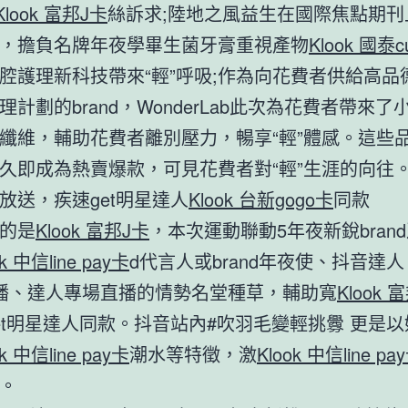
Klook 富邦J卡
絲訴求;陸地之風益生在國際焦點期刊
，擔負名牌年夜學畢生菌牙膏重視產物
Klook 國泰
腔護理新科技帶來“輕”呼吸;作為向花費者供給高品
理計劃的brand，WonderLab此次為花費者帶來了
纖維，輔助花費者離別壓力，暢享“輕”體感。這些
久即成為熱賣爆款，可見花費者對“輕”生涯的向往
放送，疾速get明星達人
Klook 台新gogo卡
同款
的是
Klook 富邦J卡
，本次運動聯動5年夜新銳bran
ok 中信line pay卡
d代言人或brand年夜使、抖音達
d自播、達人專場直播的情勢名堂種草，輔助寬
Klook 
et明星達人同款。抖音站內#吹羽毛變輕挑釁 更是
ok 中信line pay卡
潮水等特徵，激
Klook 中信line pa
。