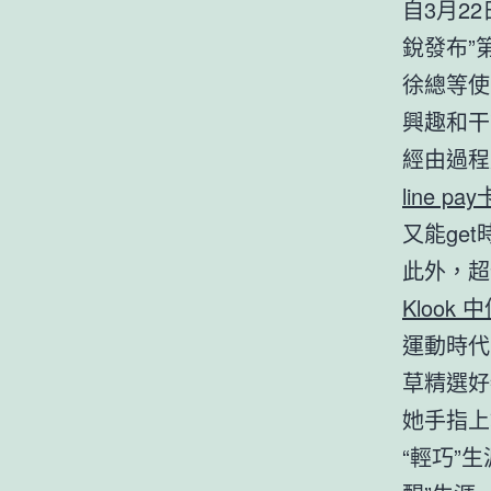
自3月2
銳發布”
徐總等使
興趣和干
經由過程
line pay
又能ge
此外，超
Klook 中
運動時代
草精選好
她手指上
“輕巧”