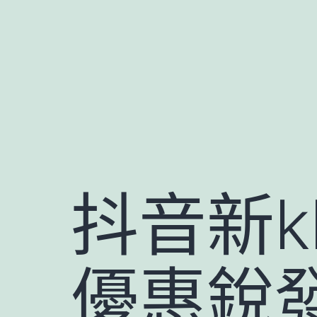
跳
至
主
要
內
容
抖音新k
優惠銳