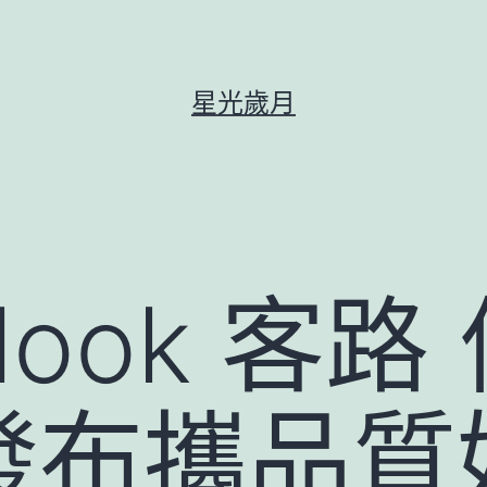
星光歲月
look 客路
發布攜品質