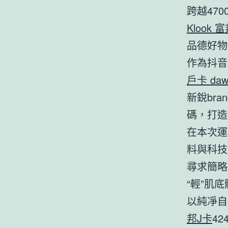
跨越47
Klook 
品德好物
作為抖音
戶卡 daw
新銳br
碼，打造
在本次運
料與科技
尋求簡略
“輕”肌
以純凈自
邦J卡
4