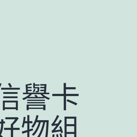
 信譽卡
好物組