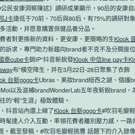
19公民安康洞察陳述》調研成果顯示，90后的安康
富邦J卡
遠低于70前、70后與80后，有75%的調研對
多活動，并愿意購置保健品養分品。
費者對更換新的資料、更安康、更簡略的生
Klook 
的訴求，專門助力新趨向brand者不克不及分開座
 國泰cube卡
銷IP“抖音新銳發
Klook 中信line pay卡
K
away
布”橫空降生，并在3月22日-28日聚集了衣飾
ook 台新gogo卡
Ubras、美妝brand紐西之謎、個護br
cMoi以及滋補brandWonderLab五年夜新銳brand
往的“輕”生涯」極致體驗。
，抖音站內還上線了
Klook 台新gogo卡
#吹羽毛變輕
時髦達人介入互動，率領花費者離別壓力感，一路
生涯。截至發稿，#吹羽毛變輕挑釁 話題下的介入錄