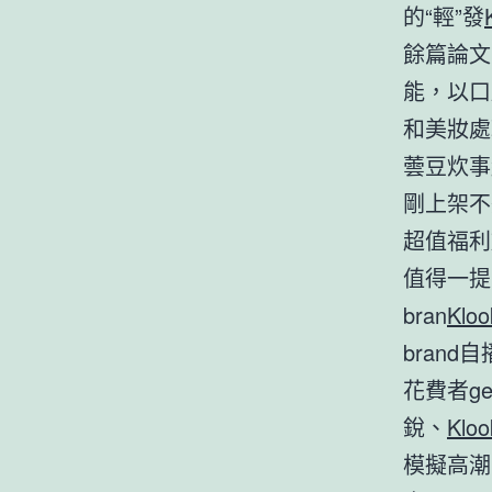
的“輕”發
餘篇論文
能，以口
和美妝處
蕓豆炊事
剛上架不
超值福利
值得一提
bran
Klo
bran
花費者g
銳、
Klo
模擬高潮