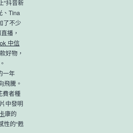
止“抖音新
Tina
加了不少
場直播，
ook 中信
款好物，
。
的一年
向飛騰。
為花費者種
片中發明
e卡
康的
感性的“甦