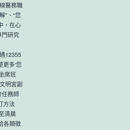
線醫務職
”、“您
中，在心
專門研究
通12355
更多‘您
坐席班
年文明宮副
會任務師
打方法
舊至清晨
給各類徵