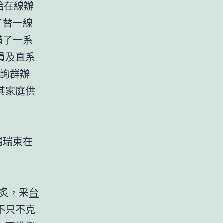
給在線辦
了替一線
備了一系
員及直系
徵詢群辦
其家庭供
楊瑞東在
炙，采
台
不只不克