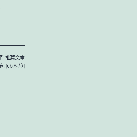
）
類:
推薦文章
籤:
[db:标签]