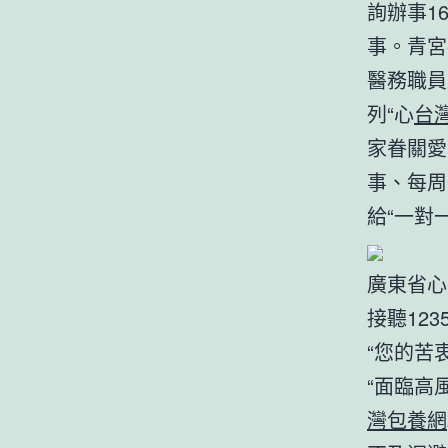
詢辦事1
事。青宮
醫務職員
列“心
台
家眷關愛
事、每周
給“一對
廣東省心
接聽123
“您的苦
“面臨高
灣包養網