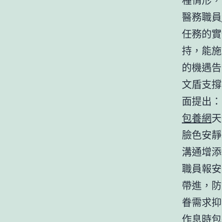
醫務職員
任務的實
持，能施
的機遇告
文盾支撐
面提出：
包養網
天
臉色安靜
溝通增添
職員報安
帶進，防
眷需求抑
作息時
包