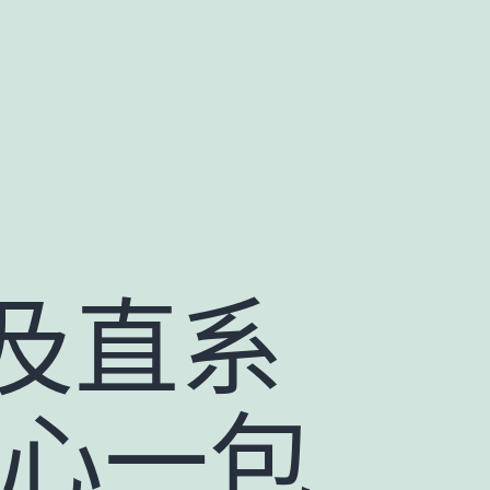
及直系
甜心一包