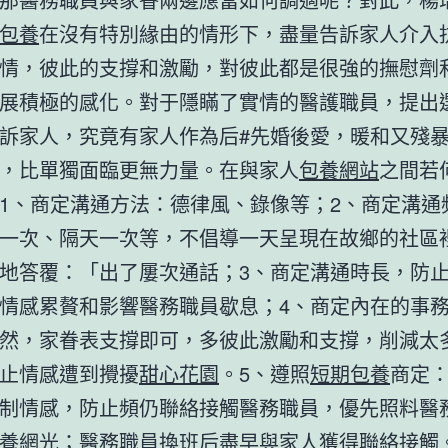
包養
在沒有特別緣由的情形下，盡量告訴家人介入
情，彼此的支撐和激勵，對彼此都是很強的撫慰劑
展積極的感化。對于隱瞞了實情的醫護職員，提出
訴家人，究竟有家人作為后#先婚後愛，暖和又殘
，比單獨面臨更無力量。在與家人
包養網站
之間若
1、商定溝通方法：德律風、錄像等；2、商定溝通
一次、隔天一次等，不倡導一天呈現在故鄉的社區
地答覆：「出了屢次通話；3、商定溝通時長，防
情感累贅和影響醫務職員歇息；4、商定內在的事
然，家眷表支撐即可，多彼此激勵和支撐，削減太
止情感遭到攪擾
甜心花園
。5、遵照
短期包養
商定
制情感，防止頻仍聯絡接觸醫務職員，優先照料醫
養網
光；醫務職員換班后盡早與家人獲得聯絡接觸