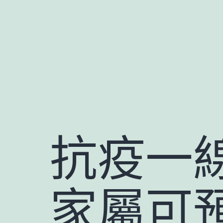
跳
至
主
要
內
容
抗疫一
家屬可預