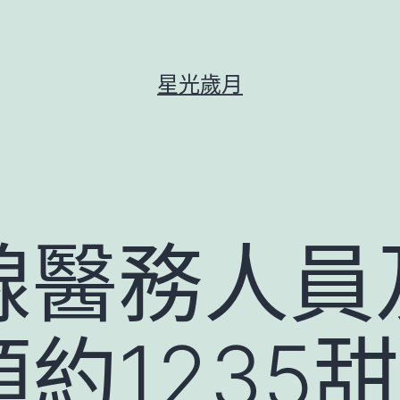
星光歲月
線醫務人員
約1235