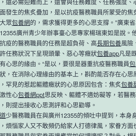
，還必需迎難而上，還會與任務難度、任務強度、
面發生的焦炙疊加，是以抗疫醫務職員所蒙受的焦
大眾
包養網
的，需求獲得更多的心思支撐。”廣東
12355廣州青少年辦事臺心思專家楊瑞東如是說。
抗疫的醫務職員的任務是超負荷、高
長期包養
風險
許任務狀況下呈現頭暈、惡心等癥狀
包養app
凡是
有心思的緣由。“是以，要很是器重抗疫醫務職員
包
狀，在消除心理緣由的基本上，斟酌能否存在心思原
，罕見的惹起軀體癥狀的心思原因包含：焦炙
包養
激性心
包養網ppt
思反映、軀體不適妨礙等，若醫務
，則提出接收心思測評和心思勸導。
道
少醫務職員在與廣州12355的傾吐中提到，本身
，煩惱家人又不敢頻仍給家人打德律風，家眷方面
那醫務職員與家眷兩邊應當如何調適呢？對此，楊