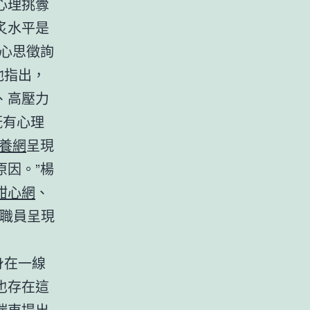
心理挑釁
炙水平是
省心思徵詢
他指出，
、高壓力
既有心理
養網
呈現
因。”楊
甜心網
、
職員呈現
身在一線
也存在這
瑞東提出