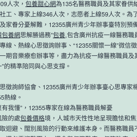
609人次，
包養甜心網
為135名醫務職員及其家眷供
社工、專家上線346人次，志愿者上線59人次。為
及家眷分憂解難，12355廣州青少年辦事臺特別預
灣包養網
思解勝過務”
包養
,包含廣州抗疫一線醫務職
專線、熱線心思徵詢辦事、“12355關懷一線”微信
一期音樂療愈辦事等，盡力為抗疫一線醫務職員及
一”的精準陪同與心思支撐。
思徵詢師協會、12355廣州青少年辦事臺心思專家
55熱線。
衷有我懂”，12355專家在線為醫務職員解憂
風險的處
包養價格
境，人城市天性性地呈現膽怯和焦
取迴避、闊別風險的行動來維護本身。而醫務職員