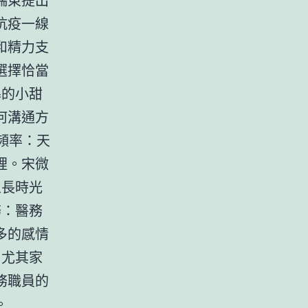
抗疫一線
和精力支
選擇恰當
暴的小甜
何溝通方
頻率：天
裡。宋微
止長時光
務：醫務
多的感情
：尤其家
務職員的
。