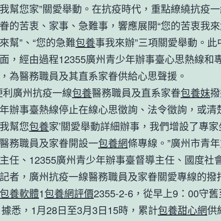
我幫您家”關愛舉動。在抗疫時代，重點繚繞抗疫一
眷的苦衷、家事、急難事，響應展開“您的苦衷我來解
來幫”、“您的急難
包養
事我來辦”三項關愛舉動。此
面，經由過程12355廣州青少年辦事臺心思熱線和
，為醫務職員及其直系家眷供給心思聲援。
便利廣州抗疫一線
包養
醫務職員及直系家眷
包養妹
撥
年辦事臺熱線停止在線心思徵詢、法令徵詢，或清楚
我幫您
包養
家’關愛舉動詳細辦事，我們增設了專家
醫務職員及家眷開設一
包養網
條專線。”廣州市青
主任、12355廣州青少年辦事臺督導主任、國度社
記者，廣州抗疫一線醫務職員及家眷關愛專線的撥
包養軟體
1
包養網評價
2355-2-6，從早上9：00守
。據悉，1月28日至3月3日15時，累計
包養甜心網
供