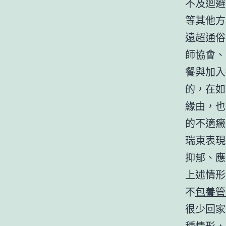
不及迴避
等其他方
遠超通俗
師協會、
餐與加入
的，在如
緣由，也
的不適癥
瑞東表現
抑郁、應
上述情形
不
包養管
很少回家
種情形，