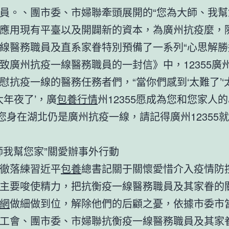
員。、團市委、市婦聯牽頭展開的“您為大師、我幫
應用現有平臺以及開闢新的資本，為廣州抗疫麼，
線醫務職員及直系家眷特別預備了一系列“心思解勝
致廣州抗疫一線醫務職員的一封信》中，12355廣
慰抗疫一線的醫務任務者們，“當你們感到‘太難了’‘
太年夜了’，廣
包養行情
州12355愿成為您和您家人
論您身在湖北仍是廣州抗疫一線，請記得廣州12355
師我幫您家”關愛辦事外行動
徹落練習近平
包養
總書記關于關懷愛惜介入疫情防
主要唆使精力，把抗衡疫一線醫務職員及其家眷的
網
做細做到位，解除他們的后顧之憂，依據市委市
工會、團市委、市婦聯抗衡疫一線醫務職員及其家眷