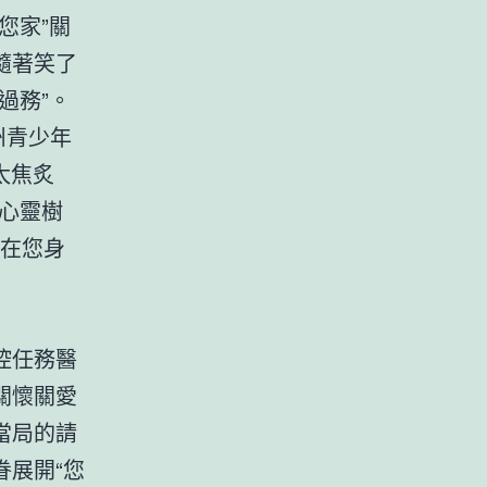
您家”關
隨著笑了
過務”。
州青少年
太焦炙
的心靈樹
就在您身
控任務醫
關懷關愛
當局的請
展開“您