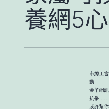
養網5
市總工會
動
金羊網訊
抗爭……
或許幫你