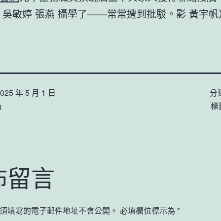
 吳敏婷 張燕 攝學了——常常遭到批駁。影 黃宇帆
025 年 5 月 1 日
分
n
標
佈留言
須填寫的電子郵件地址不會公開。
必填欄位標示為
*