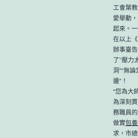
工會葉教
愛舉動，
起來。一
在以上《
辦事臺告
了’‘壓力
洞”“無
邊”！
“您為大
為深刻貫
務職員的
做實
包養
求，市總