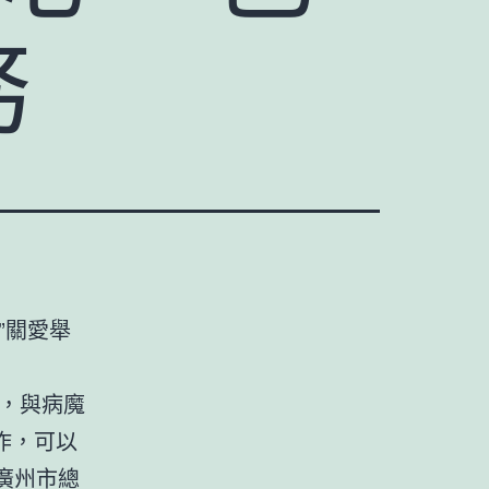
務
”關愛舉
，與病魔
作，可以
由廣州市總