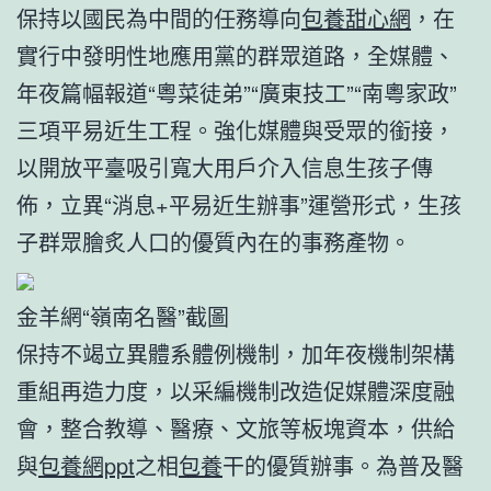
保持以國民為中間的任務導向
包養甜心網
，在
實行中發明性地應用黨的群眾道路，全媒體、
年夜篇幅報道“粵菜徒弟”“廣東技工”“南粵家政”
三項平易近生工程。強化媒體與受眾的銜接，
以開放平臺吸引寬大用戶介入信息生孩子傳
佈，立異“消息+平易近生辦事”運營形式，生孩
子群眾膾炙人口的優質內在的事務產物。
金羊網“嶺南名醫”截圖
保持不竭立異體系體例機制，加年夜機制架構
重組再造力度，以采編機制改造促媒體深度融
會，整合教導、醫療、文旅等板塊資本，供給
與
包養網ppt
之相
包養
干的優質辦事。為普及醫