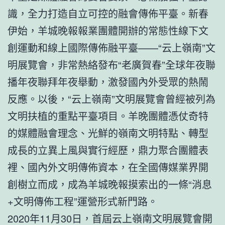
識，全力打造自立可控的融會傳佈平臺。新春
伊始，羊城晚報報業團體開辦的常態性線下文
創運動和線上國際傳佈融平臺——“云上嶺南”文
明展覽會，非常熱絡發布“老廣賀春”全球年夜聯
播年夜聯拜年夜舉動，激發國內外受眾的熱鬧
反應。以後，“云上嶺南”文明展覽會曾經被列為
文明扶植的重點平臺項目。羊晚團體憑仗奇特
的媒體融會理念、光鮮的嶺南文明特點、轉型
成長的立異上風與實行經歷，鼎力聚合團體表
裡、國內外文明傳佈資本，在全國傳媒業界開
創樹立而成，成為羊城晚報摸索出的一條“消息
+文明傳佈工程”運營形式新門路。
2020年11月30日，首屆云上嶺南文明展覽會開