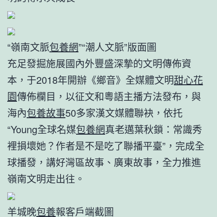
“嶺南文脈
包養網
”“潮人文脈”版面圖
充足發掘施展國內外豐盛深摯的文明傳佈資
本，于2018年開辦《鄉音》全媒體文明
甜心花
園
傳佈欄目，以征文和粵語主播方法發布，與
海內
包養故事
50多家漢文媒體聯袂，依托
“Young全球名媒
包養網
真老邁葉秋鎖：常識秀
裡損壞她？作者是不是吃了聯播平臺”，完成全
球播發，講好灣區故事、廣東故事，全力推進
嶺南文明走出往。
羊城晚
包養
報客戶端截圖