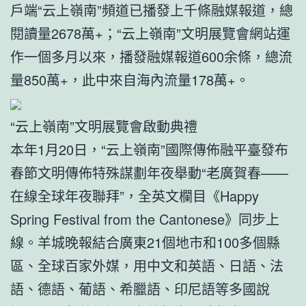
戶端“云上嶺南”頻道已播發上千條融媒報道，總
閱讀量2678萬+；“云上嶺南”文明展覽會網站運
作一個多月以來，播發融媒報道600余條，總流
量850萬+，此中來自海內流量178萬+。
“云上嶺南”文明展覽會啟動典禮
本年1月20日，“云上嶺南”國際傳佈融平臺發布
春節文明傳佈特殊謀劃年夜舉動“老廣賀春——
在線全球年夜聯拜”，全英文欄目《Happy
Spring Festival from the Cantonese》同步上
線。羊城晚報結合廣東21個地市和100多個縣
區、全球百家外媒，用中文和英語、日語、法
語、德語、葡語、希臘語、印尼語等多國說