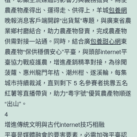
農產物產得出、運得走、供得上，羊城
包養網
晚報消息客戶端開辟“出貨幫”專題，與廣東省農
業鄉村廳結合，助力農產物發賣，完成農產物
供需對接一站通。同時，結合廣
包養甜心網
東
農產物“保供穩價安心”平臺，與頭部internet平
臺協力戰疫護農，增進產銷精準對接，為徐聞
菠蘿、惠州龍門年桔、潮州柑、遂溪輪，每集
城市持續裁減，直到剩下 5 名參賽者挑釁五名
紅薯等直播帶貨，助力“粵字號”優質農產物順遂
“出山”。
4
增進傳統文明與古代internet技巧相融
平臺是媒體融會的要害要素，必需加強平臺認