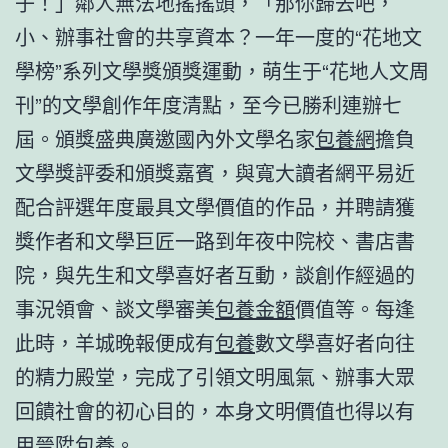
子！」鄰人無法地搖搖頭，「那你歸去吧，
小、辦事社會的共享資本？一年一度的“花地文
學榜”系列文學獎頒獎運動，萌生于“花地人文周
刊”的文學創作年度清點，至今已勝利連辦七
屆。頒獎盛典廣邀國內外文學名家
包養網
擔負
文學獎評委和頒獎嘉賓，與寬大讀者網平易近
配合評選年度最具文學價值的作品，并聘請獲
獎作者和文學巨匠一路到年夜中院校、書店書
院，與先生和文學喜好者互動，談創作經過的
事況領會、談文學審美
包養金額
價值等。每逢
此時，羊城晚報便成有
包養
數文學喜好者向往
的精力殿堂，完成了引領文明風氣、辦事大眾
回饋社會的初心目的，本身文明價值也得以有
用晉陞
包養
。