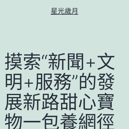
跳
星光歲月
至
主
要
內
容
摸索“新聞+文
明+服務”的發
展新路甜心寶
物一包養網徑