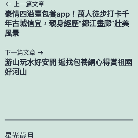
文
上一篇文章
豪情四溢臺包養app！萬人徒步打卡千
章
年古城信宜，親身經歷“錦江畫廊”壯美
導
風景
覽
下一篇文章
游山玩水好安閒 ​遍找包養網心得賞祖國
好河山
星光歲月