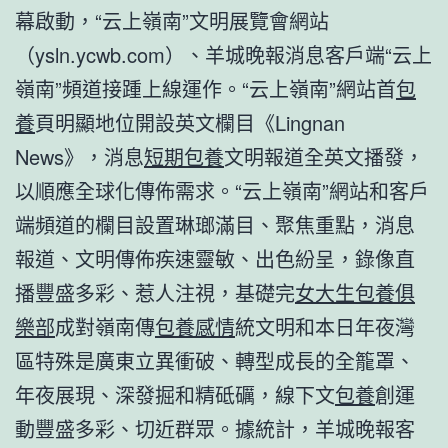
幕啟動，“云上嶺南”文明展覽會網站
（ysln.ycwb.com）、羊城晚報消息客戶端“云上
嶺南”頻道接踵上線運作。“云上嶺南”網站首
包
養
頁明顯地位開設英文欄目《Lingnan
News》，消息
短期包養
文明報道全英文播發，
以順應全球化傳佈需求。“云上嶺南”網站和客戶
端頻道的欄目設置琳瑯滿目、聚焦重點，消息
報道、文明傳佈疾速靈敏、出色紛呈，錄像直
播豐盛多彩、惹人注視，基礎完
女大生包養俱
樂部
成對嶺南傳
包養感情
統文明和本日年夜灣
區特殊是廣東立異衝破、轉型成長的全籠罩、
年夜展現、深發掘和精砥礪，線下文
包養
創運
動豐盛多彩、切近群眾。據統計，羊城晚報客