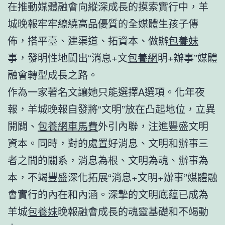
在推動媒體融會向縱深成長的摸索實行中，羊
城晚報牢牢繚繞高品優質的全媒體生孩子傳
佈，搭平臺、建渠道、拓資本、做辦
包養妹
事，發明性地闖出“消息+文
包養網
明+辦事”媒體
融會轉型成長之路。
作為一家著名文讓她只能選擇A選項。化年夜
報，羊城晚報自發將“文明”放在凸起地位，立異
開闢、
包養網車馬費
外引內聯，注進豐盛文明
資本。同時，對的處置好消息、文明和辦事三
者之間的關系，消息為根、文明為魂、辦事為
本，不竭豐盛深化拓展“消息+文明+辦事”媒體融
會實行的內在和內涵。深摯的文明底蘊已成為
羊城
包養妹
晚報融會成長的魂靈基礎和不竭動