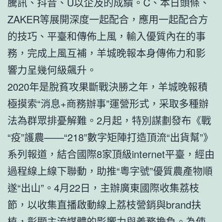
騰訊、抖音、U以企及的成績。C、本日頭條、
ZAKER等展開深度一起配合，應用一起配合方
的技巧、平臺和傳佈上風，輸入優質內在的事
務，完成上風互補，羊城晚報本身傳佈力和影
響力呈幾何級飆升。
2020年是脫貧攻果斷戰決勝之年，羊城晚報積
極摸索“消息+商務辦事”運營形式，采取多種辦
法為群眾排憂解難。2月起，特別謀劃發布《戰
“疫”護農——“218”數字矩陣打造頂流“出貨幫”》
系列報道，結合國際8家頂級internet平臺，經由
過程線上線下聯動，助推“粵字號”優質農產物順
遂“出山”。4月22日，主辦廣東國際收集荔枝
節，以收集直播啟動線上荔枝營銷與brand扶
植，彰顯主流媒體的影響力與義務擔負。為使