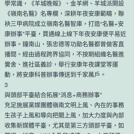
學常識，《羊城晚報》、金羊網、羊城派開設
《嶺南名醫》名專欄，深耕年夜安康範疇，聯
袂三甲病院成立嶺南名醫智庫，打造“名醫+安
康辦事”平臺，買通線上線下年夜安康便平易近
辦事。鐘南山、張忠德等功勛名醫都曾做客直
播間。經由過程跨界協同，不按期組織名醫進
黌舍、進社區義診，舉行安康年夜課堂等運
動，將安康科普辦事傳送到千家萬戶。
3
與頭部平臺結合拓展“消息+商務辦事”
充足施展黨媒團體嶺南文明上風、內在的事務
生孩子上風和導向把關上風，加大力度與內部
收集新媒體平臺，尤其是第三方頭部平臺，如