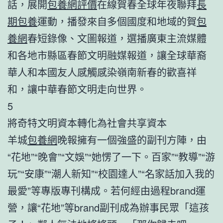
話，展開
包養網評價
在線賀春全球年夜聯拜
長
期包養
運動，播發來自多個國度和地域的賀
包
養網
春短錄像、文圖報道，選播廣東主流媒體
和各地市縣區春節文明融媒報道，讓全球華裔
華人和本國友人感觸感染嶺南新春的歡喜祥
和，讓中華春節文明走向世界。
5
將奇特文明資本轉化為社會共享資本
羊城
包養網
晚報擁有一個強盛的副刊方陣，由
“花地”“晚會”“文娛”“她愣了一下。百家”“教導”“游
玩”“安康”“潮人新知”“校園達人”“名家話加入我的
最愛”等專版專刊構成。若何經由過程brand運
營，讓“花地”等brand副刊成為辦事民眾「這孩