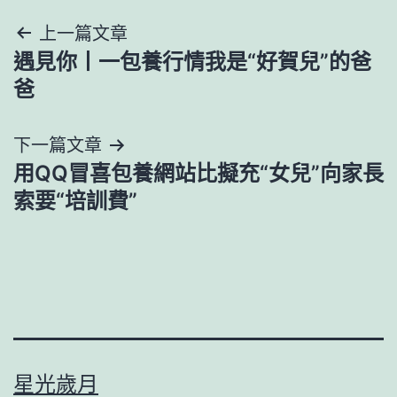
文
上一篇文章
遇見你丨一包養行情我是“好賀兒”的爸
章
爸
導
下一篇文章
覽
用QQ冒喜包養網站比擬充“女兒”向家長
索要“培訓費”
星光歲月