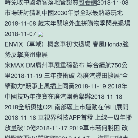
時免收中國游客落地簽證費
包養網
2018-11-08
市場研討猜測中國2030年景全球最熱游玩地
2018-11-08 歲末年關境外血拼購物季閃亮退場
2018-11-07
ENVIX（享域）概念車初次退場 春風Honda強
勢反擊廣州車展
宋MAX DM廣州車展重磅發布 綜合續航750公
里2018-11-19 三年夜衝破 為廣汽豐田擴展“全
擎動力”競爭上風插上同黨2018-11-19 2018年
中國技巧年夜賽在廣汽團體舉辦2018-11-18
2018全新奧迪Q2L南部區上市運動在佛山展開
2018-11-18 車視界科技APP首發 上線一周年播
放量破10億2018-11-17 2019車市若何脫困 改