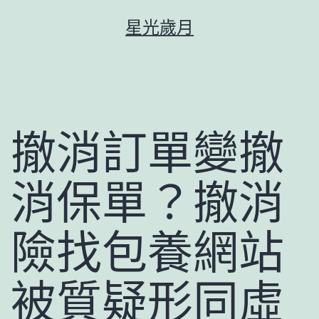
跳
星光歲月
至
主
要
內
容
撤消訂單變撤
消保單？撤消
險找包養網站
被質疑形同虛