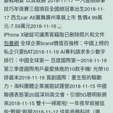
變戰略要“以質取勝”2018-11-17 一汽豐田辦事
技巧年夜賽三個項目全國總冠軍出生2018-11-
17 西北car A5翼舞廣州車展上市 售價4.99萬
元-7.59萬元2018-11-16
iPhone X破綻可讓黑客竊取已刪除照片和文件
包養網
全球企業brand價值百強榜：中國上榜的
私企只要BAT2018-11-19 AI專利請求多少數字
排行：中國全球第一 百度國際第一2018-11-19
第三季度國際用戶最愛換進的10款手機! 光榮10
排最末2018-11-19 寬創國際：重生態的驅動
力，海科團體企業展館試運營2018-11-15 中國
聯通表態第20屆深圳高交會，引領5G聰明新將
來2018-11-15 雙十一掃尾啦! 一年夜早就被這
些“戰報”刷屏2018-11-12 佳能商務科技（廣