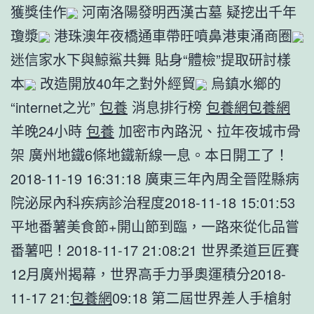
獲獎佳作
河南洛陽發明西漢古墓 疑挖出千年
瓊漿
港珠澳年夜橋通車帶旺噴鼻港東涌商圈
迷信家水下與鯨鯊共舞 貼身“體檢”提取研討樣
本
改造開放40年之對外經貿
烏鎮水鄉的
“internet之光”
包養
消息排行榜
包養網
包養網
羊晚24小時
包養
加密市內路況、拉年夜城市骨
架 廣州地鐵6條地鐵新線一息。本日開工了！
2018-11-19 16:31:18 廣東三年內周全晉陞縣病
院泌尿內科疾病診治程度2018-11-18 15:01:53
平地番薯美食節+開山節到臨，一路來從化品嘗
番薯吧！2018-11-17 21:08:21 世界柔道巨匠賽
12月廣州揭幕，世界高手力爭奧運積分2018-
11-17 21:
包養網
09:18 第二屆世界差人手槍射