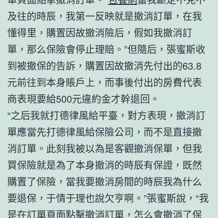
及往的時辰，我第一反映就是撤消訂單，在我
懂得里，購置因故撤消險后，假如我撤消訂
單，那么保險會停止理賠。”但隨后，張蜜斯收
到被撤保的告訴，購置因故撤消先付出的63.8
元前往到本身賬戶上，而事後付出的房費代表
商表現要給500元違約金才幹退回。
“之后我就打德律風給平臺，對方表現，撤消訂
單應當先打德律風給保險公司，而不是直接撤
消訂單。此刻我被以為是客觀撤消保單，但我
買保險就是為了本身撤消的時辰有保證，既然
購置了保險，當我要撤消房間的時辰我為什么
要退保，于情于理也說欠亨啊。”張蜜斯說，“我
是在訂單頁面點擊撤消訂單，怎么會撤消了保