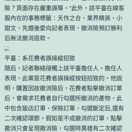
險？頁面存在嚴重誤導。”此外，該平臺在線客
服內在的事務標籤：天作之合、業界精英、小
甜文、先婚後愛向記者表現，撤消險預訂勝利
后無法撤消退款。
平臺：系花費者誤操縱招致
隨后，記者聯絡接觸上該平臺擔任人。擔任人
表現，此案是花費者誤操縱按鈕招致的。他說
明，購置因故撤消險后，花費者點擊撤消訂單
后，會需求花費者自行勾選所撤消的產物，此
中包含飯店訂單、保險訂單，勾選斷定后,還有
二次確認環節。假如是不成撤消的訂單，點擊
撤消只會呈現撤消險，勾選時異樣有二次確認