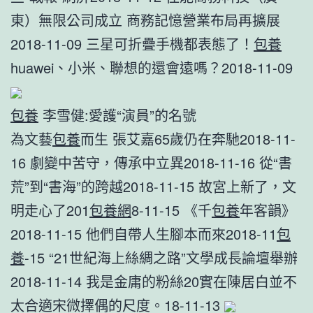
東）無限公司成立 商務記憶營業布局再擴展
2018-11-09 三星可折疊手機都表態了！
包養
huawei、小米、聯想的還會遠嗎？2018-11-09
包養
李雪健:愛護“演員”的名號
為文藝
包養
而生 張艾嘉65歲仍在奔馳2018-11-
16 劇變中苦守，傳承中立異2018-11-16 從“書
荒”到“書海”的跨越2018-11-15 故宮上新了，文
明走心了201
包養網
8-11-15 《千
包養
年客韻》
2018-11-15 他們自帶人生腳本而來2018-11
包
養
-15 “21世紀海上絲綢之路”文學成長論壇舉辦
2018-11-14 我是金庸的粉絲20實在陳居白並不
太合適宋微擇偶的尺度。18-11-13