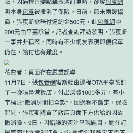
險，因過程有變點擊撤消訂單時，卻發
包養網
明本身
包養
被撤消了保險。日前，顛末兩邊協
商，張蜜斯需賠付違約金500元，此
包養網
中
200元由平臺承當。記者查詢拜訪發明，張蜜斯
一事并非孤案，同時有不少網友表現即便保單
仍在，賠付也有難度。
花費者：頁面存在嚴重誤導
11月7日，張
包養網
蜜斯經由過程OTA平臺預訂
了一晚噴鼻港飯店，付出房費1000多元，有小
字標注“撤消房間扣全款”。因過程不斷定，保險
起見，張蜜斯購置了飯店頁面下方供給的因故
撤消險。9日，因錯誤的簽注呈現題目，她在訂
單頁面點擊撤消訂單。“
包養網
當我斷定不克不