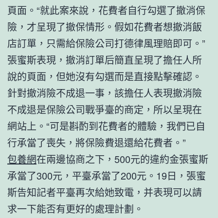
頁面。“就此案來說，花費者自行勾選了撤消保
險，才呈現了撤保情形。假如花費者想撤消飯
店訂單，只需給保險公司打德律風理賠即可。”
張蜜斯表現，撤消訂單后簡直呈現了擔任人所
說的頁面，但她沒有勾選而是直接點擊確認。
針對撤消險不成退一事，該擔任人表現撤消險
不成退是保險公司戰爭臺的商定，所以呈現在
網站上。“可是斟酌到花費者的體驗，我們已自
行承當了喪失，將保險費退還給花費者。”
包養網
在兩邊協商之下，500元的違約金張蜜斯
承當了300元，平臺承當了200元。19日，張蜜
斯告知記者平臺再次給她致電，并表現可以請
求一下能否有更好的處理計劃。