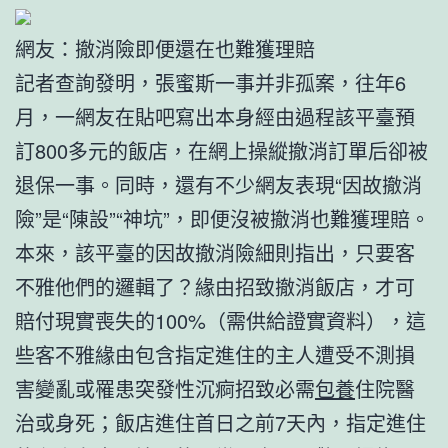
網友：撤消險即便還在也難獲理賠
記者查詢發明，張蜜斯一事并非孤案，往年6
月，一網友在貼吧寫出本身經由過程該平臺預
訂800多元的飯店，在網上操縱撤消訂單后卻被
退保一事。同時，還有不少網友表現“因故撤消
險”是“陳設”“神坑”，即便沒被撤消也難獲理賠。
本來，該平臺的因故撤消險細則指出，只要客
不雅他們的邏輯了？緣由招致撤消飯店，才可
賠付現實喪失的100%（需供給證實資料），這
些客不雅緣由包含指定進住的主人遭受不測損
害變亂或罹患突發性沉痾招致必需
包養
住院醫
治或身死；飯店進住首日之前7天內，指定進住