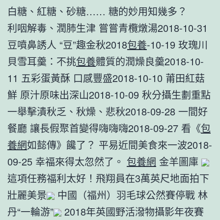
白糖、紅糖、砂糖…… 糖的妙用知幾多？
利咽解毒、潤肺生津 嘗嘗青欖燉湯2018-10-31
豆噴鼻誘人 “豆”趣金秋2018
包養
-10-19 玫瑰川
貝雪耳羹：不挑
包養
體質的潤燥良羹2018-10-
11 五彩蛋黃酥 口感豐盛2018-10-10 莆田紅菇
鮮 原汁原味出深山2018-10-09 秋分攝生劃重點
一舉擊潰秋乏、秋燥、悲秋2018-09-28 一間好
餐廳 讓長假聚首變得嗨嗨嗨2018-09-27 看《
包
養網
如懿傳》饞了？ 平易近間美食來一波2018-
09-25 幸福來得太忽然了。
包養網
金羊圖庫
這項任務福利太好！飛翔員在3萬英尺地面拍下
壯麗美景
中國（福州）羽毛球公然賽停戰 林
丹“一輪游”
2018年英國野活潑物攝影年夜賽