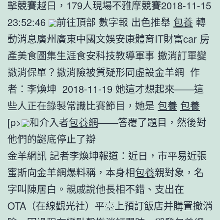
擊競賽越日，179人現場不雅摩競賽2018-11-15
23:52:46
前往頂部 數字報 出色推舉
包養
轉
動消息廣州廣東中國文娛安康體育IT財富car 房
產美食圖集生涯食安科技教導軍事 撤消訂單變
撤消保單？撤消險被質疑形同虛設金羊網 作
者：李煥坤 2018-11-19 她這才想起來——這
些人正在錄製常識比賽節目，她是
包養
包養
[p>
和介入者
包養網
——答覆了題目，然後對
他們的謎底停止了辯
金羊網訊 記者李煥坤報道：近日，市平易近張
蜜斯向金羊網爆料稱，本身相
包養
親對象，名
字叫陳居白。親戚說他長相不錯、支出在
OTA（在線觀光社）平臺上預訂飯店并購置撤消