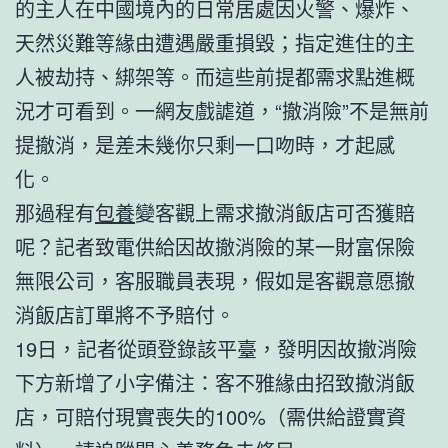
的主人在中國境內的日常居處因火警、爆炸、
天然災難等緣由遭遇嚴重損毀；指定進住的主
人被劫持、綁架等。而這些前提都需求點進概
況才可看到。一網友戲謔道，“撤消險”不是無前
提撤消，是差未幾你只剩一口吻時，才起感
化。
那過程有
包養
變客觀上需求撤消飯店可否獲賠
呢？記者致電供給因故撤消險的某一財富保險
無限公司，客服職員表現，假如是客觀意愿撤
消飯店訂單將不予賠付。
19日，記者從頭登錄該平臺，發明因故撤消險
下方新增了小字備注：客不雅緣由招致撤消飯
店，可賠付現實喪失的100%（需供給證實資