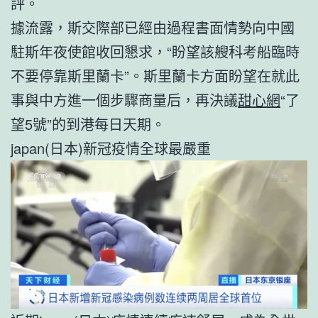
評。
據流露，斯交際部已經由過程書面情勢向中國
駐斯年夜使館收回懇求，“盼望該艘科考船臨時
不要停靠斯里蘭卡”。斯里蘭卡方面盼望在就此
事與中方進一個步驟商量后，再決議
甜心網
“了
望5號”的到港每日天期。
japan(日本)新冠疫情全球最嚴重