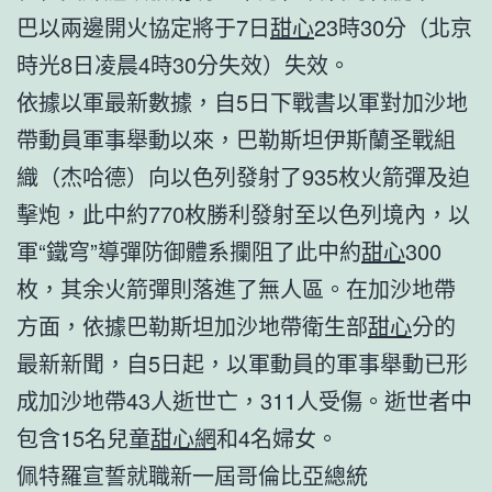
巴以兩邊開火協定將于7日
甜心
23時30分（北京
時光8日凌晨4時30分失效）失效。
依據以軍最新數據，自5日下戰書以軍對加沙地
帶動員軍事舉動以來，巴勒斯坦伊斯蘭圣戰組
織（杰哈德）向以色列發射了935枚火箭彈及迫
擊炮，此中約770枚勝利發射至以色列境內，以
軍“鐵穹”導彈防御體系攔阻了此中約
甜心
300
枚，其余火箭彈則落進了無人區。在加沙地帶
方面，依據巴勒斯坦加沙地帶衛生部
甜心
分的
最新新聞，自5日起，以軍動員的軍事舉動已形
成加沙地帶43人逝世亡，311人受傷。逝世者中
包含15名兒童
甜心網
和4名婦女。
佩特羅宣誓就職新一屆哥倫比亞總統