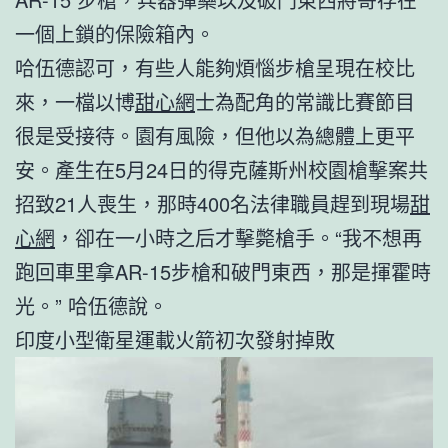
一個上鎖的保險箱內。
哈伍德認可，有些人能夠煩惱步槍呈現在校比
來，一檔以博
甜心網
士為配角的常識比賽節目
很是受接待。園有風險，但他以為總體上更平
安。產生在5月24日的得克薩斯州校園槍擊案共
招致21人喪生，那時400名法律職員趕到現場
甜
心網
，卻在一小時之后才擊斃槍手。“我不想再
跑回車里拿AR-15步槍和破門東西，那是揮霍時
光。” 哈伍德說。
印度小型衛星運載火箭初次發射掉敗