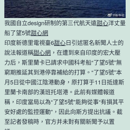
我國自立design研制的第三代航天遠
甜心
洋丈量
船了望5號
甜心網
印度新德里電視臺6
甜心
日引述匿名新聞人士的
說法報道稱
甜心網
，在遭到來自印度的宏大壓
力后，斯里蘭卡已請求中國科考船“了望5號”無
窮期推延其到港停靠補給的打算。“了望5號”本
月5日從中國江陰港動身，原打算于11日抵達斯
里蘭卡南部的漢班托塔港。此前有媒體報道
稱，印度當局以為“了望5號”能夠從事“有損其平
安好處的監控運動”，因此向斯方提出抗議。截
至記者發稿時，官方并未對有關新聞予以置