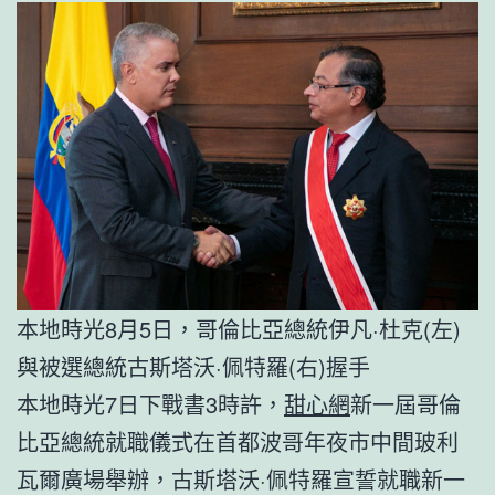
本地時光8月5日，哥倫比亞總統伊凡·杜克(左)
與被選總統古斯塔沃·佩特羅(右)握手
本地時光7日下戰書3時許，
甜心網
新一屆哥倫
比亞總統就職儀式在首都波哥年夜市中間玻利
瓦爾廣場舉辦，古斯塔沃·佩特羅宣誓就職新一