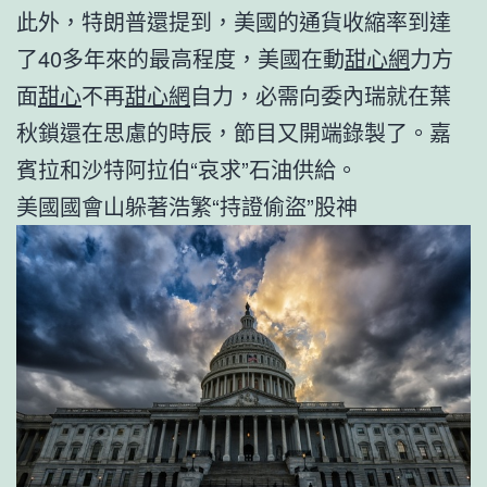
此外，特朗普還提到，美國的通貨收縮率到達
了40多年來的最高程度，美國在動
甜心網
力方
面
甜心
不再
甜心網
自力，必需向委內瑞就在葉
秋鎖還在思慮的時辰，節目又開端錄製了。嘉
賓拉和沙特阿拉伯“哀求”石油供給。
美國國會山躲著浩繁“持證偷盜”股神