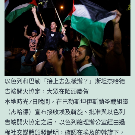
以色列和巴勒「接上去怎樣辦？」斯坦杰哈德
告竣開火協定，大眾在陌頭慶賀
本地時光7日晚間，在巴勒斯坦伊斯蘭圣戰組織
（杰哈德）宣布接收埃及斡旋、批准與以色列
告竣開火協定之后，以色列總理辦公室經由過
程社交媒體頒發講明，確認在埃及的斡旋下，