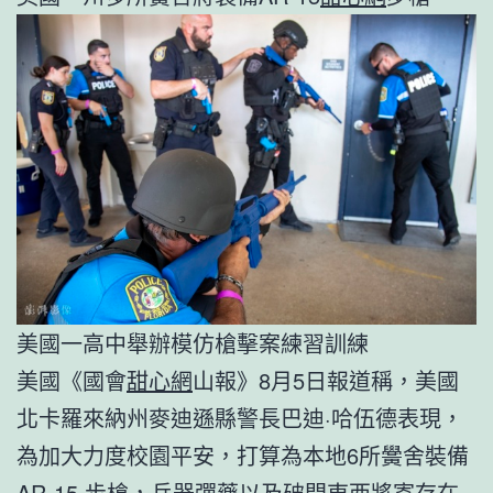
美國一高中舉辦模仿槍擊案練習訓練
美國《國會
甜心網
山報》8月5日報道稱，美國
北卡羅來納州麥迪遜縣警長巴迪·哈伍德表現，
為加大力度校園平安，打算為本地6所黌舍裝備
AR-15 步槍，兵器彈藥以及破門東西將寄存在