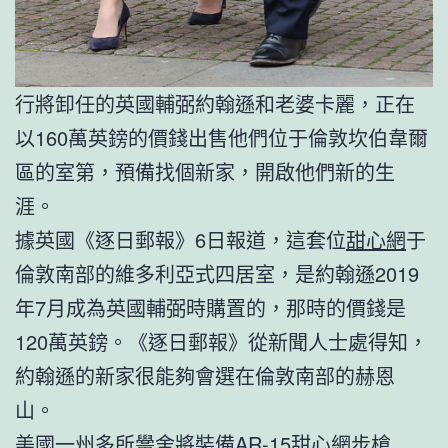
行將卸任的英國輔弼約翰遜和老婆卡麗，正在
以160萬英鎊的價錢出售他們位于倫敦坎伯韋爾
區的室第，預備找個新家，開啟他們新的生
涯。
據英國《逐日郵報》6日報道，這套位
甜心網
于
倫敦南部的維多利亞式四居室，是約翰遜2019
年7月成為英國輔弼時購置的，那時的價錢是
120萬英鎊。《逐日郵報》從新聞人士處得知，
約翰遜的新家很能夠會選在倫敦南部的赫恩
山。
美國一州多所黌舍將裝備AR-15
甜心網
步槍