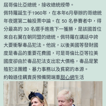
屆哥倫比亞總統，接收總統綬帶。
佩特羅誕生于1960年，在本年6月舉辦的哥總統
年夜選第二輪投票中論。在 50 名參賽者中，得
分最高的 30 名選手進進下一獲勝，是該國首位
來自右翼在朝同盟的總統。佩特羅在講話中誇
大要衝擊毒品犯法。他說，以後美國等發財國
度是毒品的重要花費國，可是哥倫比亞等拉美
國度卻由於毒品犯法支出宏大價格，毒品是繁
殖犯法團體、暴力事務以及貧窮的本源。
約翰遜佳耦賣房預備開端重
甜心網
生活