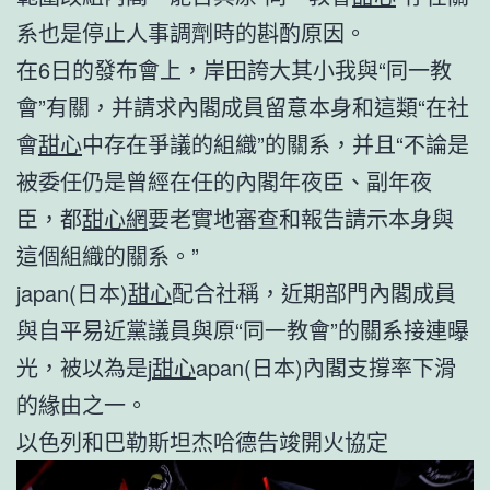
系也是停止人事調劑時的斟酌原因。
在6日的發布會上，岸田誇大其小我與“同一教
會”有關，并請求內閣成員留意本身和這類“在社
會
甜心
中存在爭議的組織”的關系，并且“不論是
被委任仍是曾經在任的內閣年夜臣、副年夜
臣，都
甜心網
要老實地審查和報告請示本身與
這個組織的關系。”
japan(日本)
甜心
配合社稱，近期部門內閣成員
與自平易近黨議員與原“同一教會”的關系接連曝
光，被以為是j
甜心
apan(日本)內閣支撐率下滑
的緣由之一。
以色列和巴勒斯坦杰哈德告竣開火協定