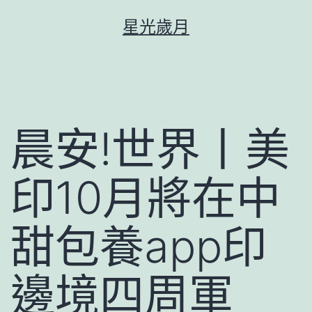
跳
星光歲月
至
主
要
內
容
晨安!世界丨美
印10月將在中
甜包養app印
邊境四周軍