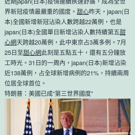
近期japan(日本)疫情連續疾速舒展，成為全世
界新冠疫情最嚴重的國度。
甜心
昨天，japan(日
本)全國新增新冠沾染人數跨越22萬例，也是
japan(日本)全國單日新增沾染人數持續第五
甜
心網
天跨越20萬例，此中東京占3萬多例。7月
25日至
甜心網
此刻是五點五十，還有五分鐘放
工時光。31日的一周內，japan(日本)新增沾染
近138萬例，占全球新增病例的21%，持續兩周
位居全球首位。
特朗普：美國已成“第三世界國度”