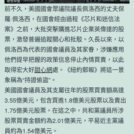
前不久，美國國會眾議院議長佩洛西的丈夫保
羅·佩洛西，在國會經由過程《芯片和迷信法
案》之前，大批突擊購進芯片企業英偉達的股
票，激發普遍追蹤關心和批駁。久長以來，以
佩洛西為代表的國會議員及其家眷，涉嫌應用
他們提早把握的政策信息停止內情買賣，以此
取得宏大好
甜心網
處。《紐約郵報》將這一景
象稱為“持證偷盜”。
美國國會議員及其支屬往年的股票買賣額高達
3.55億美元，包含買進1.8億美元股票以及賣出
1.75億美元股票。在這之中，共和黨議員所涉
股票買賣金額約為2.01億美元，平易近主黨議
員約為1.54億美元。