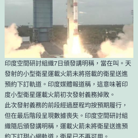
印度空間研討組織7日頒發講明稱，當在叫。天
發射的小型衛星運載火箭未將搭載的衛星送進
預約下訂軌道。印度媒體報道稱，這意味著印
度小型衛星運載火箭初次發射義務掉敗。
此次發射義務的前段經過歷程均按預期履行，
但在最后階段呈現數據喪失。印度空間研討組
織隨后頒發講明稱，運載火箭未將衛星送進預
約下訂
甜心網
軌道，衛星已不再可用。