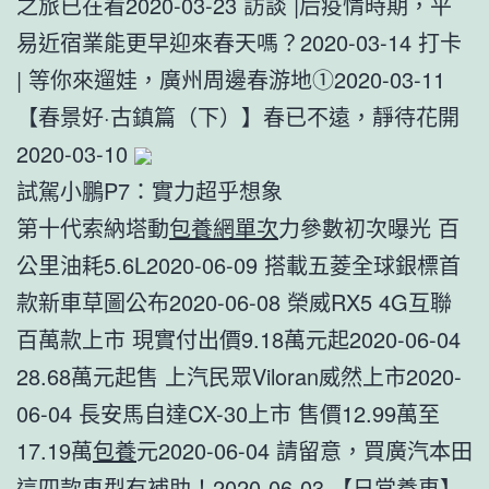
之旅已在看2020-03-23 訪談 |后疫情時期，平
易近宿業能更早迎來春天嗎？2020-03-14 打卡
| 等你來遛娃，廣州周邊春游地①2020-03-11
【春景好·古鎮篇（下）】春已不遠，靜待花開
2020-03-10
試駕小鵬P7：實力超乎想象
第十代索納塔動
包養網單次
力參數初次曝光 百
公里油耗5.6L2020-06-09 搭載五菱全球銀標首
款新車草圖公布2020-06-08 榮威RX5 4G互聯
百萬款上市 現實付出價9.18萬元起2020-06-04
28.68萬元起售 上汽民眾Viloran威然上市2020-
06-04 長安馬自達CX-30上市 售價12.99萬至
17.19萬
包養
元2020-06-04 請留意，買廣汽本田
這四款車型有補助！2020-06-03 【日常養車】