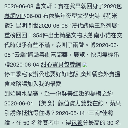
2020-06-08 曹文軒：實在我早就回身了2020
包
養網VIP
-06-08 布依族年夜型文學史詩《花米
飯》昆明問世2020-06-08 “漢代諸侯王系列展”
重磅回回！354件出土精品文物表態南小貓在交
代時似乎有些不滿，哀叫了兩聲。博2020-06-
05 “云端”體驗粵劇嘉韶華，展覽、快閃無機串
聯2020-06-04
甜心寶貝包養網
停工季宅家辦公也要好好吃飯 廣州餐廳外賣揾
食攻略請加入我的最愛
到始興水晶寨，赴一份鮮美紅嫩的楊梅之約
2020-06-01 【美食】顏值實力雙雙在線，蘋果
引誘你抵抗得住嗎？2020-05-14 “三南”佳肴
論。在 50 名參賽者中，得
包養
分最高的 30 名