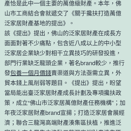
產恰是此中一個主要的萬億級財產。本年，佛
山市工商結合會就遞交了《關于攙扶打造萬億
泛家居財產基地的提出》。
該《提出》提出，佛山的泛家居財產在成長方
面面對著不少痛點，包含近八成以上的中小型
泛家居企業缺少對相干立異技巧的研發投進，
部門行業缺乏龍頭企業，著名brand較少，推行
發
包養一個月價錢
賣渠道與方法亟需立異，外
貿本錢上風削弱等題目。《提出》提出，盼望
當局能出臺泛家居財產成長計劃及專項攙扶政
策，成立“佛山市泛家居萬億財產任務機構”；加
年夜泛家居財產brand宣揚；打造泛家居會展經
濟；聯合三龍灣高端財產湊集區扶植，推進泛