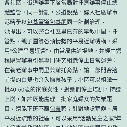
各社區、街道辦等下層當局對托育辦事停止總
體監管，同一計劃，公道設點，歸入社區辦事
范疇予以
包養管道
包養網
同一計劃治理。
她提出，可以整合社區里已有的早教中間、托
管點、親子園等各類情勢的平易近辦機構，采
用“公建平易近營”，由當局供給場地，并經由過
程購置辦事引進專門研究組織停止日常運營；
在養老辦事中間里兼辦托育點，讓一部門合適
前提的白叟也介入撫養孩子；小區可以組織一
批40-50歲的家庭女性，對她們停止培訓，持證
上崗，如許既能處理一批家庭婦女的失業題
目，還能下班不離
包養
家；針對地處荒僻、居
平易近疏散的社區，可以采用“活動兒童之家”年