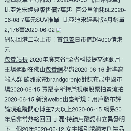
比亞迪宋經典版售價7萬起 百公里油耗8L2020-
06-08 7萬元SUV推舉 比亞迪宋經典版4月銷量
2,176臺2020-06-02
網易回港二次上市：首
包養
日市值超4000億港
元
包養站長
2020年廣東省“全省科技提高運動月”
主場運動在佛山
包養網
舉辦2020-06-16 對準高
端人群 歐洲家電brandgorenje計謀布局中國市
場2020-06-15 賈躍亭所持樂視網股票拍賣流拍
2020-06-15 新浪weibo出臺新規：用戶發布評
論須追蹤關心博主7天以上2020-06-15 網易20
年后非常熱絡回回 丁磊:持續用酷愛和立異發明
下一個20年2020-06-12 女主播引誘網友刷禮品