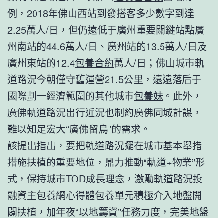
例，2018年佛山西站到發搭客多少數字到達
2.25萬人/日，但仍遠低于廣州重要關鍵站點廣
州南站的44.6萬人/日、廣州站的13.5萬人/日及
廣州東站的12.4
包養合約
萬人/日；佛山城市軌
道路況今朝僅守舊運營21.5公里，遠遠落后于
國際劃一經濟範圍的其他城市
包養妹
。此外，
廣佛軌道路況出行近況也制約廣佛同城計謀，
難以知足宏大“廣佛留鳥”的需求。
該提出指出，要把軌道路況擺在城市基本舉措
措施扶植的重要地位，鼎力推動“軌道+物業”形
式，保持城市TOD成長理念，激勵軌道路況投
融資主
包養網心得
體
包養
單元積極介入地盤開
闢扶植，加年夜“以地籌資”任務力度，完美地盤