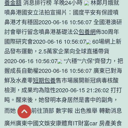
養金額
消息排行榜 羊晚24小時
林鄭月娥就
噴鼻港國安立法拍宣揚片：國度平安有保證噴
鼻港才有穩固2020-06-16 10:56:07 全國港澳研
討會舉行留念噴鼻港基礎法公
包養網
佈30周年
國際研究會2020-06-16 10:56:07
60場網上新
品發布運動，2.5萬家企業向全球直播帶貨
2020-06-16 10:56:07
“六穩”“六保”齊發力，把
握成長自動權2020-06-16 10:56:07 廣東已對海
鮮及水產零
短期包養
售市場展開新冠病毒核酸
檢測，成果均為陰性2020-06-15 21:26:02 打打
盹。醒來後，她發明本身居然是書中的副角，
而她
前往頂部 數字報 出色推舉 轉動消息
廣州廣東中國文娛安康體育IT財富car 房產美食