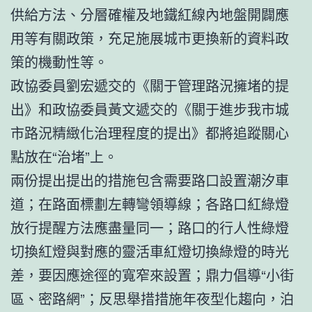
供給方法、分層確權及地鐵紅線內地盤開闢應
用等有關政策，充足施展城市更換新的資料政
策的機動性等。
政協委員劉宏遞交的《關于管理路況擁堵的提
出》和政協委員黃文遞交的《關于進步我市城
市路況精緻化治理程度的提出》都將追蹤關心
點放在“治堵”上。
兩份提出提出的措施包含需要路口設置潮汐車
道；在路面標劃左轉彎領導線；各路口紅綠燈
放行提醒方法應盡量同一；路口的行人性綠燈
切換紅燈與對應的靈活車紅燈切換綠燈的時光
差，要因應途徑的寬窄來設置；鼎力倡導“小街
區、密路網”；反思舉措措施年夜型化趨向，泊