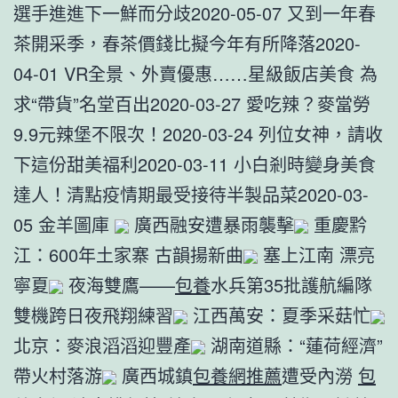
選手進進下一鮮而分歧2020-05-07 又到一年春
茶開采季，春茶價錢比擬今年有所降落2020-
04-01 VR全景、外賣優惠……星級飯店美食 為
求“帶貨”名堂百出2020-03-27 愛吃辣？麥當勞
9.9元辣堡不限次！2020-03-24 列位女神，請收
下這份甜美福利2020-03-11 小白剎時變身美食
達人！清點疫情期最受接待半製品菜2020-03-
05 金羊圖庫
廣西融安遭暴雨襲擊
重慶黔
江：600年土家寨 古韻揚新曲
塞上江南 漂亮
寧夏
夜海雙鷹——
包養
水兵第35批護航編隊
雙機跨日夜飛翔練習
江西萬安：夏季采菇忙
北京：麥浪滔滔迎豐產
湖南道縣：“蓮荷經濟”
帶火村落游
廣西城鎮
包養網推薦
遭受內澇
包