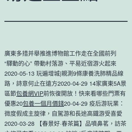
廣東多措并舉推進博物館工作走在全國前列
“驛動的心” 帶動村落游、平易近宿游火起來
2020-05-13 玩遍增城|親測9條康養洗肺精品線
路，詩意何止在遠方2020-04-29 14家廣東5A景
區節
包養網VIP
前恢復開放！快來看哪些門票有
優惠20
包養一個月價錢
20-04-29 疫后游玩業：
微度假成主旋律，自駕游和長途高鐵游受喜愛
2020-03-28 【春景好·春茶篇】品噴鼻茗，訪茶