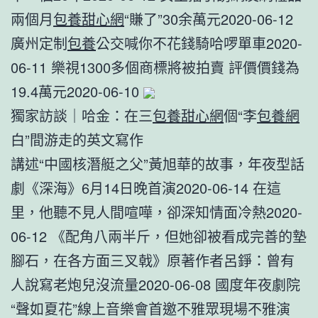
兩個月
包養甜心網
“賺了”30余萬元2020-06-12
廣州定制
包養
公交喊你不花錢騎哈啰單車2020-
06-11 樂視1300多個商標將被拍賣 評價價錢為
19.4萬元2020-06-10
獨家訪談｜哈金：在三
包養甜心網
個“李
包養網
白”間游走的英文寫作
講述“中國核潛艇之父”黃旭華的故事，年夜型話
劇《深海》6月14日晚首演2020-06-14 在這
里，他聽不見人間喧嘩，卻深知情面冷熱2020-
06-12 《配角八兩半斤，但她卻被看成完善的墊
腳石，在各方面三叉戟》原著作者呂錚：曾有
人說寫老炮兒沒流量2020-06-08 國度年夜劇院
“聲如夏花”線上音樂會首邀不雅眾現場不雅演