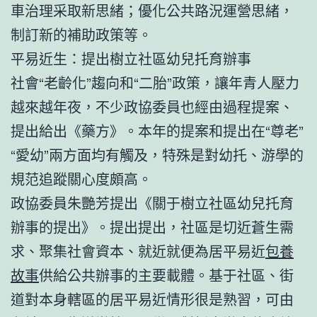
車治理采取新思緒；優化公共路況運營思緒，
制訂新的補助政策等。
平易近生：提出樹立社區幼兒托育辦事
社會“老齡化”趨向和“二胎”政策，讓年青人壓力
越來越年夜，不少政協委員也經由過程提案、
提出給出《藥方》。本年的提案和提出在“尊老”
“愛幼”兩方面均有觸及，特殊是對幼托、游學的
規范追蹤關心度頗高。
政協委員朱艷芳提出《關于樹立社區幼兒托育
辦事的提出》。提出提出，社區是切近蒼生需
求、聚集社會資本、就近就便為居平易近
包養
故事
供給公共辦事的主要載體。基于社區、街
道對本身轄區的居平易近情形很是熟習，可由