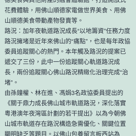
花費體驗，用佛山順德家電做世界美食、用佛
山順德美食帶動產物發賣等。
路況：加年夜軌道路況成長“以地籌資”任務力度
路況擁堵是近年來佛山的“痛點”，也是每年政協
委員追蹤關心的熱門。本年觸及路況的提案已
遞交了三份，此中一份追蹤關心軌道路況成
長，兩份追蹤關心佛山路況精緻化治理完成“治
堵”。
由孫鐘權、林在進、馮娟3名政協委員提出的
《關于鼎力成長佛山城市軌道路況，深化落實
粵港澳年夜灣區計劃的若干提出》以為今朝佛
山城市軌道存在路況構造急需優化、關鍵位置
顯明缺乏等題目。以佛山
包養留言板
西站為