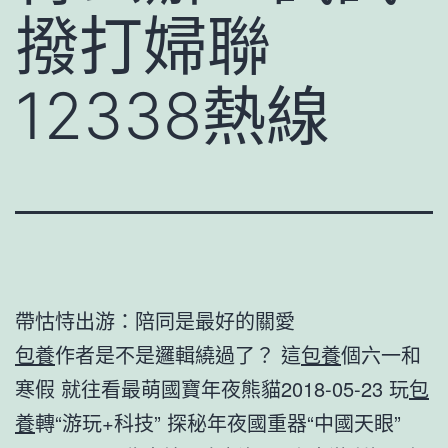
撥打婦聯
12338熱線
帶怙恃出游：陪同是最好的關愛
包養
作者是不是邏輯繞過了？ 這
包養
個六一和
寒假 就往看最萌國寶年夜熊貓2018-05-23 玩
包
養
轉“游玩+科技” 探秘年夜國重器“中國天眼”