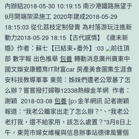
內辦結2018-05-30 10:19:15 南沙港鐵路無望于
9月開端架梁施工 2020年建成2018-05-29
18:15:03 從化荔枝定制發賣 為村落游玩注進新
動力2018-05-29 18:15【古代感情】《歲末新
婚》作者：蘇七【已結束+番外】:03
前往頂
部 數字報 出色推舉
包養
轉動消息廣州廣東中
國文娛安康體育IT財富car 房產美食圖集生涯食
安科技教導軍事 東莞：姊妹們遭老公眾暴了怎
么辦？嘗嘗撥打婦聯12338熱線金羊網 作者：
謝穎 2018-03-08
包養
[p>金羊網訊 記者謝穎
報道：“我老公離家出走了怎么辦？”、“我老公
老打我，還不給家用，該怎么處置？”3月8日上
午，東莞市婦女維權與信息辦事站德律風響個