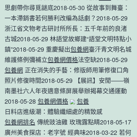
思劇帶你尋覓謎底2018-05-30 從故事到舞臺：
一本滯銷書若何勝利改編為話劇？2018-05-29
浙江省文物考古研討所所長：五千年前的良渚
古城2018-05-29 林語堂故鄉建“語堂文明特點小
鎮”2018-05-29 重慶擬出
包養網
臺汗青文明名城
維護條例彌補立
包養網價格
法空缺2018-05-29
包養網
正在消失的手藝：修版師用筆修復口角
照片修復時間2018-05-29 【展訊】安閒——嶺
南墨社六人年夜適意條屏展舉辦揭幕交通運動
2018-05-28
包養網價格
包養
日料店進級潮：體驗纖細處的精致感
包養網排名
傳統豉油雞 玫瑰露點睛2018-05-17
廣州美食探店：老字號 經典味2018-03-22 若何