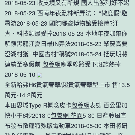
2018-05-23 收支境又有新規 國人出游利好不竭
2018-05-23 西南年夜叢林新弄法： “微度假”避
暑游2018-05-23 國際哪些博物館受接待?汗
青、科技類最受捧2018-05-23 本地年夜咖帶你
解鎖黑龍江夏日最IN弄法2018-05-23 肇慶高要
澄湖村獲 “中國古村”稱號2018-05-24 抵玩期將
連續至寒假前
包養網
應季線路受下班族熱捧
2018-05-10
全新哈弗H6貴氣奢華/超貴氣奢華型上市 售13.5
萬元-14.2萬元
本田思域Type R概念皮卡
包養網
表態 百公里加
快小于6秒2018-0
包養網 花園
5-30 日產聆風宣
布發布敞篷特殊版電動車2018-05-30 本田將研