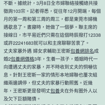
不斷。據統計，3月8日全市婦聯絡接觸總共接
徵詢103宗。記者得悉，從往年12月開端，每個
月的第一周和第三周的周三，都是東莞市婦機
遇歇息了。晝寢時，她做了一個夢。聯主席的
接線日，市平易近們只需在這個時辰撥打12338
或許22241683就可以和主席聊聊苦衷了。
丈夫家暴外遇 婦女求輔助王密斯
包養網排名
成
婚2
包養網價格
3年，生養一孩子，婚姻時代一
向遭遇丈夫的家暴，并不時收到丈夫的恫嚇信
息。針對王密斯一家的情形本地婦聯也屢次組
織兩邊調停，但丈夫的家暴行動照舊。近幾
年，王密斯更是發明丈
包養
夫在外有圈外人以
及欠下巨額賭債。