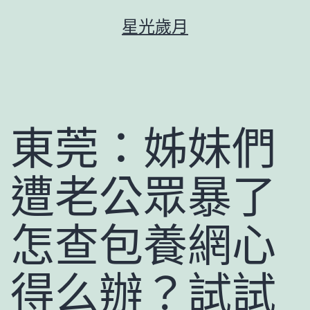
跳
星光歲月
至
主
要
內
容
東莞：姊妹們
遭老公眾暴了
怎查包養網心
得么辦？試試