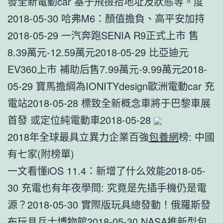
發全新電動car 基于飛撿拾地址及狀態等。度
2018-05-30 哈弗M6：顏值擔負、高平安加持
2018-05-29 一汽奔跑SENIA R9正式上市 售
8.39萬元-12.59萬元2018-05-29 比亞迪元
EV360上市 補助后售7.99萬元-9.99萬元2018-
05-29 寶馬擔綱為IONITYdesign歐洲電動car 充
電站2018-05-28 標致全新概念車將于巴黎車展
首發 或定位純電動車2018-05-28
2018年全球最具立異力企業百強
包養網
榜: 中國
有七家(附榜單)
一文看懂iOS 11.4：新增了什么效能2018-05-
30 充電也有年夜學問: 究竟是先插手機仍是電
源？2018-05-30 實際版玩具總發動！俄羅斯發
布玩具兵士博物館2018-05-30 NASA推新型
包