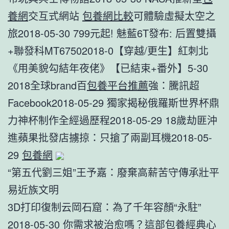
養網
交互式網站
包養網比較
可體驗虛擬太空之
旅2018-05-30 799元起! 魅藍6T發布: 后置雙攝
+聯發科MT67502018-0【穿越/更生】紅刺北
《用美貌勾結年夜佬》【已結束+番外】5-30
2018全球brand百
包養平台推薦
強：騰訊超
Facebook2018-05-29 獨家揭秘俄羅斯世界杯鼎
力神杯制作全經過歷程2018-05-29 18歲劫匪沖
進蘋果批發店擄掠：只搶了兩副耳機2018-05-
29
包養網
“第五代劉三姐”王予嘉：廢棄高薪苦守傳承壯平
易近族文明
3D打印復制云岡石窟：為了千年容顏“永駐”
2018-05-30 你需求被治愈嗎？這部
包養
經典心