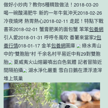
做好小炒肉？教你5種精致做法！2018-03-20
喝一碗酸湯肥牛 新的一年牛氣沖天2018-02-26
冷夜燒烤 熱胃熱心2018-02-11 走起！特點下戰
書茶2018-02-01 蟹膏肥美的面包蟹 笨笨
包養網
引人愛2018-01-31 呼呼冬風吹 番薯來當家2
包
養行情
018-01-17 金羊
包養網
圖庫
綠水青山
中的“雙胞胎”村 千余名村平易近中有29對雙胞
胎
夏威夷火山熔巖噴出白色氣體 記者冒險近
間隔拍攝
湖水淨化嚴重 雪白日鵝在漂浮渣滓
堆上筑巢