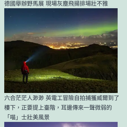
德國舉辦野馬展 現場灰塵飛揚排場壯不雅
六合茫茫人渺渺 英電工冒險自拍捕獲威爾到了
樓下，正要提上臺階，耳邊傳來一聲微弱的
「喵」士壯美風景