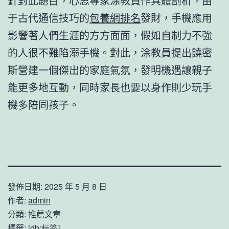
針對此題目，心思專家涂教員作具體剖析，由
于古代通信技巧的
包養網排名
發財，手機應用
影響著人們生涯的方方面面，假如自制力不強
的人很不難陷溺手機。對此，涂教員提出饒密
斯營建一個傑出的家庭氣氛，發明機遇讓親子
能更多地互動，同時家長也要以身作則少玩手
機多陪同孩子。
發佈日期:
2025 年 5 月 8 日
作者:
admin
分類:
推薦文章
標籤:
[db:标签]