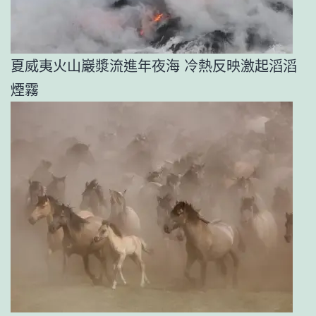
夏威夷火山巖漿流進年夜海 冷熱反映激起滔滔
煙霧