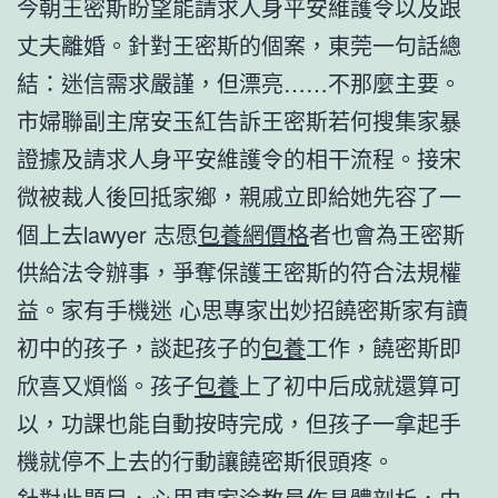
今朝王密斯盼望能請求人身平安維護令以及跟
丈夫離婚。針對王密斯的個案，東莞一句話總
結：迷信需求嚴謹，但漂亮……不那麼主要。
市婦聯副主席安玉紅告訴王密斯若何搜集家暴
證據及請求人身平安維護令的相干流程。接宋
微被裁人後回抵家鄉，親戚立即給她先容了一
個上去lawyer 志愿
包養網價格
者也會為王密斯
供給法令辦事，爭奪保護王密斯的符合法規權
益。家有手機迷 心思專家出妙招饒密斯家有讀
初中的孩子，談起孩子的
包養
工作，饒密斯即
欣喜又煩惱。孩子
包養
上了初中后成就還算可
以，功課也能自動按時完成，但孩子一拿起手
機就停不上去的行動讓饒密斯很頭疼。