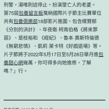
刑警，湯唯則述停止。扮演墜亡人的老婆。
第75屆
包養留言板
戛納國際片子節主比賽單位
共有
包養俱樂部
18部影片進圍，包含樸贊郁
《分別的決計》、年夜衛·柯南伯格《將來罪
惡》、是枝裕和 《經紀》、魯本·奧斯特倫德
《無窮悲情》、凱莉·萊卡特《好戲退場》等。
片子節將于2022年5月17日至5月28日舉月進
包
養甜心網
幾萬，你可得多向她進修，了解
嗎？」行。