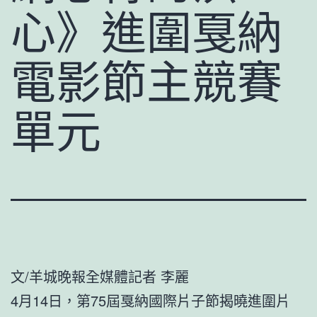
心》進圍戛納
電影節主競賽
單元
文/羊城晚報全媒體記者 李麗
4月14日，第75屆戛納國際片子節揭曉進圍片