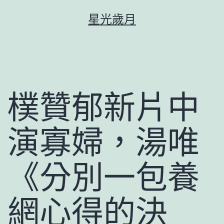
跳
星光歲月
至
主
要
內
容
樸贊郁新片中
演寡婦，湯唯
《分別一包養
網心得的決