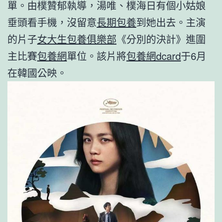
單。由樸贊郁執導，湯唯、樸海日有個小姑娘
垂頭看手機，沒留意
長期包養
到她出去。主演
的片子
女大生包養俱樂部
《分別的決計》進圍
主比賽
包養網
單位。該片將
包養網dcard
于6月
在韓國公映。