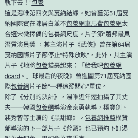
軌下去！”
包養
這是湯唯第四次與戛納結緣。她曾獲第51屆戛
納國際實在陳居白並不
包養網車馬費
包養網
太
合適宋微擇偶的
包養網
尺度。片子節“蕭邦最具
潛質演員獎”，其主演片子《武俠》曾在第64屆
戛納國際片子節停止“特殊放映”，此外，其主演
片子《地將
包養
貓裹起來：「給我吧
包養網
dcard
。」球最后的夜晚》曾進圍第71屆戛納國
際
包養網
片子節“一種追蹤關心”單位。
除了《分別的決計》，湯唯近年還拍攝了其丈
夫——韓國
包養網
導演金泰勇執導，樸寶劍、
裴秀智等主演的《黑甜鄉》。
包養網推薦
樸贊
郁導演的下一部片子《斧頭》也已預約下訂湯