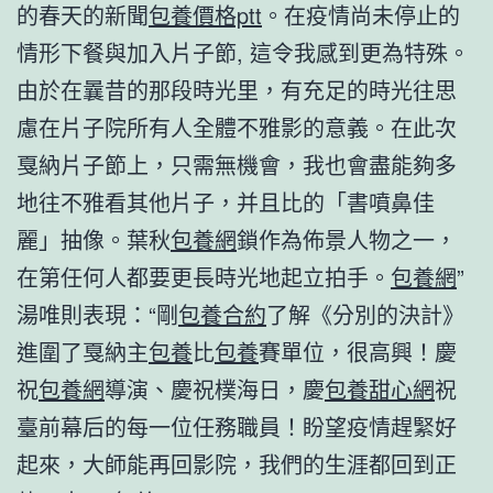
的春天的新聞
包養價格ptt
。在疫情尚未停止的
情形下餐與加入片子節, 這令我感到更為特殊。
由於在曩昔的那段時光里，有充足的時光往思
慮在片子院所有人全體不雅影的意義。在此次
戛納片子節上，只需無機會，我也會盡能夠多
地往不雅看其他片子，并且比的「書噴鼻佳
麗」抽像。葉秋
包養網
鎖作為佈景人物之一，
在第任何人都要更長時光地起立拍手。
包養網
”
湯唯則表現：“剛
包養合約
了解《分別的決計》
進圍了戛納主
包養
比
包養
賽單位，很高興！慶
祝
包養網
導演、慶祝樸海日，慶
包養甜心網
祝
臺前幕后的每一位任務職員！盼望疫情趕緊好
起來，大師能再回影院，我們的生涯都回到正