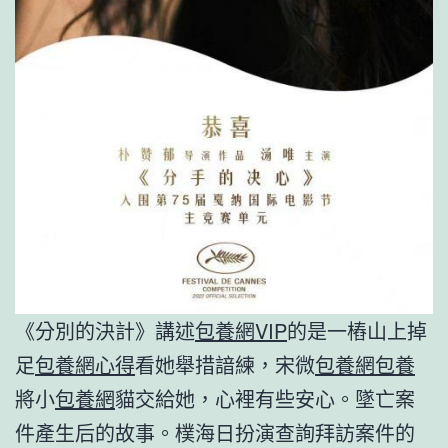
《分別的決計》講述
包養網VIP
的是一樁山上掉
足
包養網心得
看她舉措諳練，宋微
包養網
包養
將小
包養網
貓交給她，心裡有些安心。墜亡案
件產生后的故事。樸海日扮演查詢拜訪案件的