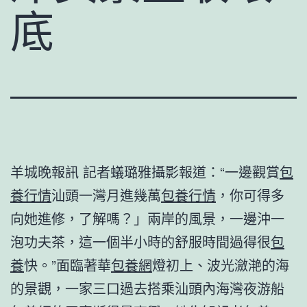
底
羊城晚報訊 記者蟻璐雅攝影報道：“一邊觀賞
包
養行情
汕頭一灣月進幾萬
包養行情
，你可得多
向她進修，了解嗎？」兩岸的風景，一邊沖一
泡功夫茶，這一個半小時的舒服時間過得很
包
養
快。”面臨著華
包養網
燈初上、波光瀲滟的海
的景觀，一家三口過去搭乘汕頭內海灣夜游船