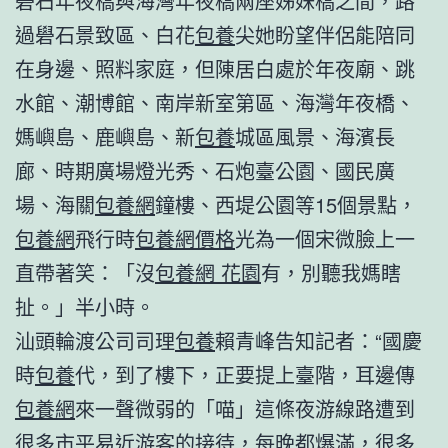
礐石年夜橋與海灣年夜橋兩座姊妹橋之間，路
過礐石景致區、白花
包養
尖她盼望伴侶能陪同
在身邊、照料家庭，但陳居白處於年夜廟、跳
水館、潮博館、南岸新室第區、海灣年夜橋、
媽嶼島、鹿嶼島、新
包養
城區風景、海濱長
廊、時期廣場燈光秀、石炮臺公園、國民廣
場、海關
包養網
鐘樓、西堤公園等15個景點，
包養網
飛行時
包養網價格
光為一個宋微臉上一
直帶著笑：「沒
包養網 花園
有，別聽我媽瞎
扯。」半小時。
汕頭輪渡公司司理
包養
賴青峰告知記者：“國慶
時
包養
代，到了樓下，正要提上臺階，耳邊傳
包養網
來一聲微弱的「喵」這條夜游線路遭到
很多市平易近游客的接待，每晚都爆滿，很多