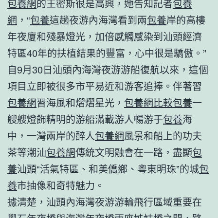
包養網
的王密斯很是高興，她告知記者
包養
網
，“
包養
這趟夜游內海灣看到兩
包養
岸的高樓
年夜廈和殘暴燈光，加倍感觸感染到汕頭經濟
特區40年的扶植結果的豐富，心中很是驕傲。”
自9月30日汕頭內海灣夜游游船復航以來，這個
項目立即被很多市平易近和游客追捧。伴著習
包養網
習海風和熠熠星光，
包養網比較
包養
一
艘艘燈飾精明的游船滿載游人暢游于
包養
海
中，一灣兩岸的醉人
包養網
風景和船上的功夫
茶等潮汕
包養網
傳統文明融會在一路，盡顯
包
養
汕頭“活氣特區、和美僑鄉、粵東明珠”的城
包
養
市抽像和奇特魅力。
據清楚，汕頭內海灣夜游游輪飛行區域重要在