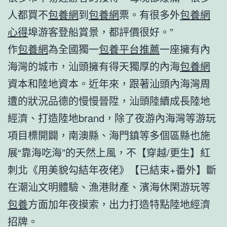
人都買不
包養網
到
包養網
票。有很多外
包養網
心得
埠游客登船賞景，都評價很好。”
作
包養網
為全國獨一
包養平台推薦
一座擁有內
海灣的城市，汕頭擁有得天獨厚的內海
包養網
資本和陸地資本。近年來，跟著汕頭內海灣周
遭的狀況品德的慢慢晉陞，汕頭陸續成長陸地
經濟、打造陸地brand，除了夜游內海灣等游玩
項目標開闢，南澳縣、海門鎮等多個區縣也施
展“靠海吃海”的天然上風，不【穿越/更生】紅
刺北《用美貌勾結年夜佬》【已結束+番外】斷
在潮汕文明體驗、漁港財產、濱海休閑游玩等
包養
方面加年夜摸索，出力打造特點陸地經濟
招牌。