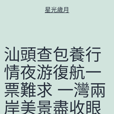
跳
星光歲月
至
主
要
內
容
汕頭查包養行
情夜游復航一
票難求 一灣兩
岸美景盡收眼