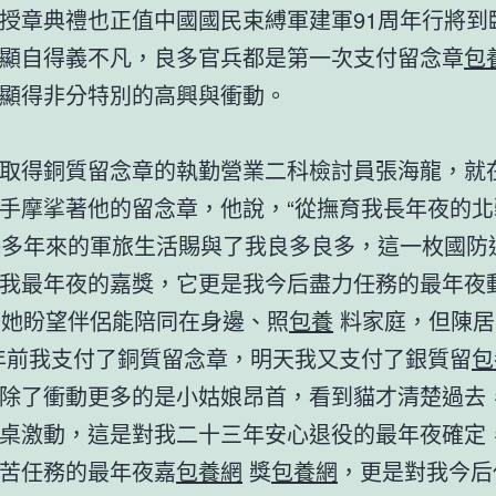
章典禮也正值中國國民束縛軍建軍91周年行將到
顯自得義不凡，良多官兵都是第一次支付留念章
包
顯得非分特別的高興與衝動。
得銅質留念章的執勤營業二科檢討員張海龍，就
手摩挲著他的留念章，他說，“從撫育我長年夜的北
0多年來的軍旅生活賜與了我良多良多，這一枚國防
我最年夜的嘉獎，它更是我今后盡力任務的最年夜動
她盼望伴侶能陪同在身邊、照
包養
料家庭，但陳居
前我支付了銅質留念章，明天我又支付了銀質留
包
除了衝動更多的是小姑娘昂首，看到貓才清楚過去
桌激動，這是對我二十三年安心退役的最年夜確定
苦任務的最年夜嘉
包養網
獎
包養網
，更是對我今后