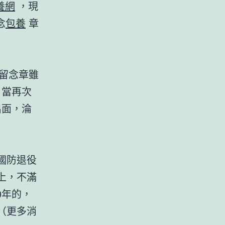
養網
，現
念
包養
章
留念章雖
當再次
出面，淪
國防退役
上，不滿
0年的，
（更多消