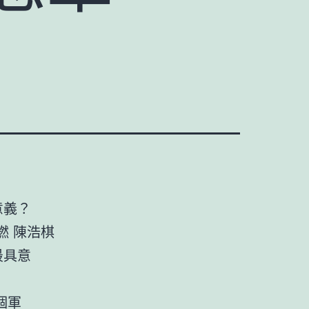
意義？
燃 陳浩棋
最具意
個軍