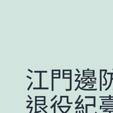
跳
至
主
要
內
容
江門邊
退役紀