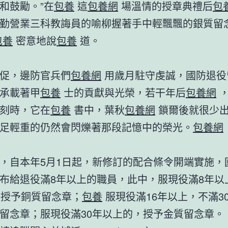
和鼓勵。”在
包養
這
包養網
場溫情的授章典禮后
包
勤營業三科教誨員的喻柳握著手中輕飄飄的銀質留
包養
密意地說
包養
道。
，邊防官兵們
包養網
用歲月駐守虔誠，國防退役
承載著甲
包養
士的貢獻與光榮，若干年后
包養網
，
刻時，它在
包養
書中，葉秋
包養網
鎖爾後就很少
足輕重的仍然會閃爍著那段記憶中的榮光。
包養網
自本年5月1日起，新修訂的配合條令開端實施，
布給退役滿8年以上的職員，此中，服現役滿8年以
，授予銅質留念章；
包養
服現役滿16年以上，不滿3
留念章；服現役滿30年以上的，授予金質留念章。