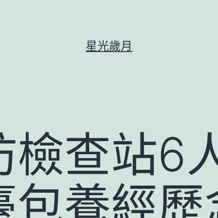
星光歲月
防檢查站6
臺包養經歷