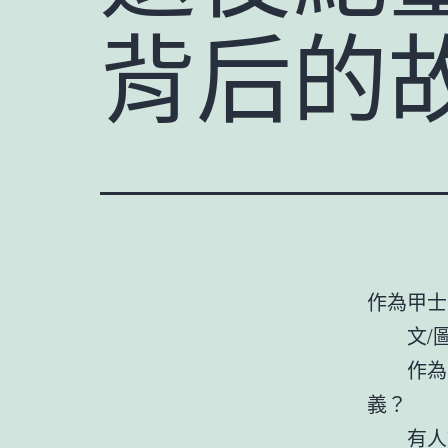
背后的
作為甲士
文/圖/
作為甲
義？
有人說