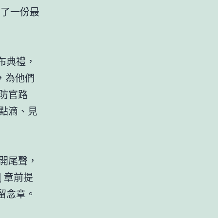
到了一份最
布典禮，
，為他們
防官路
點滴、見
開尾聲，
網
章前提
留念章。