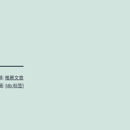
類:
推薦文章
籤:
[db:标签]