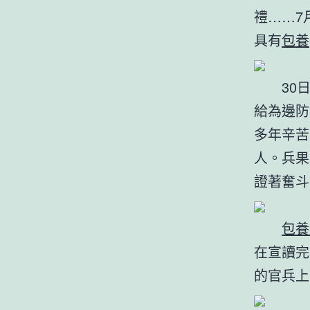
禮……7
具有
包養
30日
給為邊防
多年辛苦
人。兵果
證著奮斗
包養
在宣讀完
的官兵上