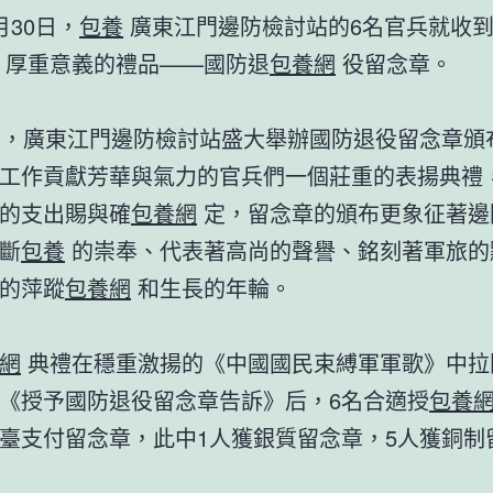
月30日，
包養
廣東江門邊防檢討站的6名官兵就收
厚重意義的禮品——國防退
包養網
役留念章。
，廣東江門邊防檢討站盛大舉辦國防退役留念章頒
工作貢獻芳華與氣力的官兵們一個莊重的表揚典禮
的支出賜與確
包養網
定，留念章的頒布更象征著邊
斷
包養
的崇奉、代表著高尚的聲譽、銘刻著軍旅的
的萍蹤
包養網
和生長的年輪。
網
典禮在穩重激揚的《中國國民束縛軍軍歌》中拉
《授予國防退役留念章告訴》后，6名合適授
包養
臺支付留念章，此中1人獲銀質留念章，5人獲銅制