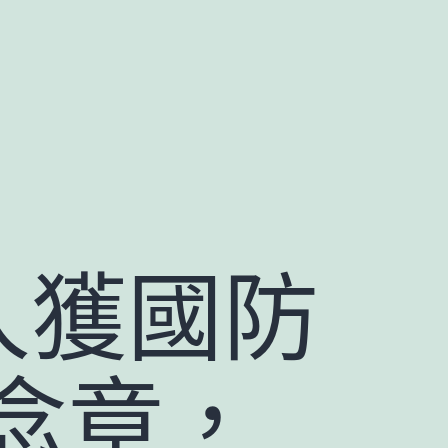
人獲國防
念章，