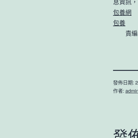
息資訊，請
包養網
包養
起
責編｜
發佈日期:
2
作者:
admi
發