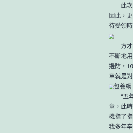
此次授
因此，更
待受領時
方才取
不斷地用
邊防，1
章就是對
包養網
“五年
章，此時
機指了指
我多年辛