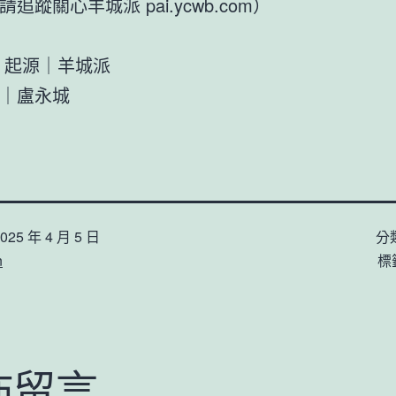
追蹤關心羊城派 pai.ycwb.com）
源｜羊城派
盧永城
025 年 4 月 5 日
分
n
標
佈留言