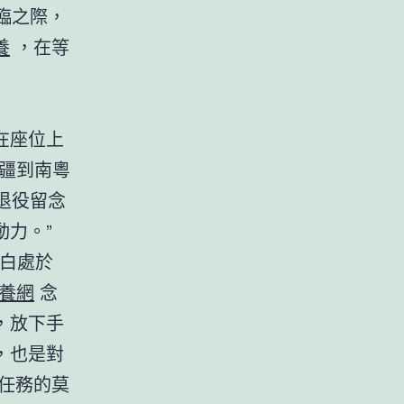
臨之際，
養
，在等
在座位上
疆到南粵
退役留念
力。”
白處於
養網
念
，放下手
，也是對
任務的莫