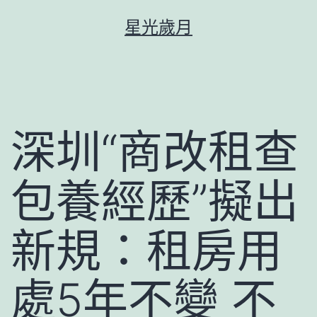
跳
星光歲月
至
主
要
內
容
深圳“商改租查
包養經歷”擬出
新規：租房用
處5年不變 不