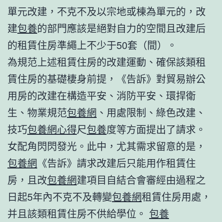
單元改建，不克不及以宗地或棟為單元的，改
建
包養
的部門應該是絕對自力的空間且改建后
的租賃住房準繩上不少于50套（間）。
為規范上述租賃住房的改建運動、確保該類租
賃住房的基礎棲身前提，《告訴》對貿易辦公
用房的改建在構造平安、消防平安、環捍衛
生、物業規范
包養網
、用處限制、綠色改建、
技巧
包養網心得
尺
包養
度等方面提出了請求。
女配角閃閃發光。此中，尤其需求留意的是，
包養網
《告訴》請求改建后只能用作租賃住
房，且改
包養網
建項目自結合會審經由過程之
日起5年內不克不及轉變
包養網
租賃住房用處，
并且該類租賃住房不供給學位。
包養