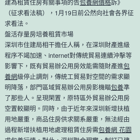
建為租賃住房有關事項的告
包養網價格
訴》
（征求看法稿），1月19日前公然向社會各界征
求看法。
盤活存量房培養租賃市場
深圳市住建局相干擔任人稱，在深圳財產進級
程序不竭加速、internet對傳統貿易連續沖擊等
影響下，既有貿易辦公用房效能需隨財產進
包
養網
級停止調劑，傳統工貿易對空間的需求顯
明降落，部門區域貿易辦公用房影機瞄
包養
準
了那些人。呈現閑置，原特區外貿易辦公用房
空置較顯明。同時，由于近年來深圳新增扶植
用地嚴重，商品住房供求關系嚴重，無法經由
過程新增扶植用地處理租賃住房需
包養網 花園