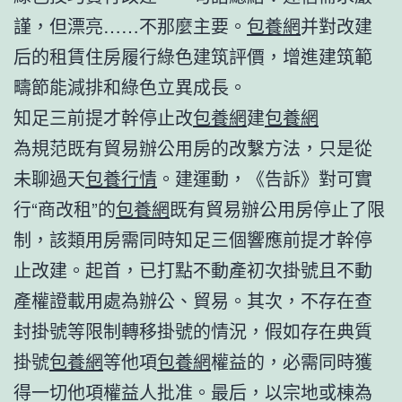
謹，但漂亮……不那麼主要。
包養網
并對改建
后的租賃住房履行綠色建筑評價，增進建筑範
疇節能減排和綠色立異成長。
知足三前提才幹停止改
包養網
建
包養網
為規范既有貿易辦公用房的改繫方法，只是從
未聊過天
包養行情
。建運動，《告訴》對可實
行“商改租”的
包養網
既有貿易辦公用房停止了限
制，該類用房需同時知足三個響應前提才幹停
止改建。起首，已打點不動產初次掛號且不動
產權證載用處為辦公、貿易。其次，不存在查
封掛號等限制轉移掛號的情況，假如存在典質
掛號
包養網
等他項
包養網
權益的，必需同時獲
得一切他項權益人批准。最后，以宗地或棟為