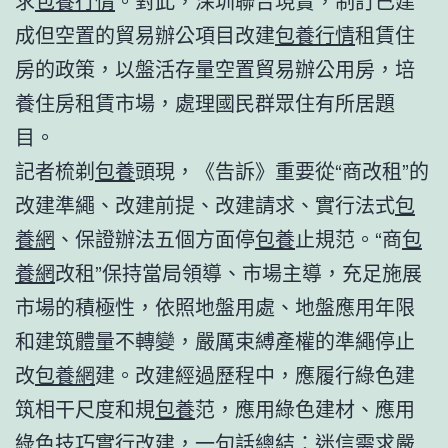
求
包養行情
。對此，深圳聯合現實，制訂已建
成但空置的貿易辦公項目改建
包養行情
租賃住
房的政策，以盤活存量空置貿易辦公用房，培
養住房租賃市場，處理國民群眾住有所居題
目。
記者梳剃
包養
頭現，《告訴》重要從“商改租”的
改建準繩、改建前提、改建請求、實行法式
包
養網
、保證辦法五個方面停
包養
止規范。“商
包
養網
改租”保持當局領導、市場主導，充足施展
市場的積極性，依照地盤用處、地盤應用年限
和建筑體量不轉變，嚴厲束縛產權的準繩停止
改
包養網
建。改建經過歷程中，應履行綠色建
筑相干尺度和規
包養
范，應用綠色建材、應用
綠色技巧實行改建，一句話總結：迷信需求嚴