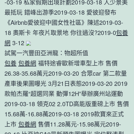
-03-19 私家假期出境計劃2019-03-18 人少景美
最抵玩 錯峰出游季2019-03-18 愛彼迎發布
《Airbnb愛彼迎中國女性社區》陳述2019-03-
18 奧斯卡 年夜片取景地 你往過沒?2019-0
包養
網
3-12
試駕一汽豐田亞洲龍：物超所值
包養
包養網
福特途睿歐新增車型上市 售價
26.38-35.68萬元2019-03-20 合眾car 第二款量
產車後果圖曝光 3月21日表態2019-03-20 2019
款帕杰羅“超選同業 動彈12H”舉辦廣州站運動
2019-03-18 領克02 2.0TD高能版重磅上市 售價
15.68萬-16.88萬2019-03-18 2019款寶來正式
上市
包養網
售價11.28萬元-15.98萬元2019-