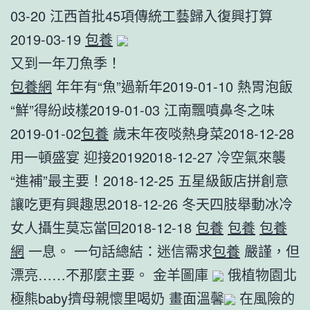
03-20 江西首批45項傳統工藝歸入復興打算
2019-03-19
包養
又到一年刀魚季！
包養網
年年有“魚”過新年2019-01-10 熱胃泡飯
“鮮”得紛歧樣2019-01-03 江南飄噴鼻冬之味
2019-01-02
包養
歲末年夜啖熱身菜2018-12-28
用一頓盛宴 迎接20192018-12-27 冷空氣來襲
“進補”最主要！2018-12-25 五星級飯店拼創意
讓吃更有興趣思2018-12-26 冬天四肢舉動冰冷
女人攝生莫忘當回2018-12-18
包養
包養
包養
網
一息。 一句話總結：迷信需求
包養
嚴謹，但
漂亮……不那麼主要。 金羊圖庫
俄植物園北
極熊baby擠母親懷里喝奶 畫面溫馨
在風險的