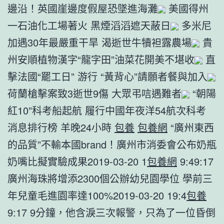
邊沿！英國崖邊度假屋恐墜進海灘
美國得州
一石油化工場著火 黑煙滔滔遮天蔽日
多米尼
加遇30年最嚴重干旱 渴逝世牛犢袒露農場
貴
州安順植物漢字“龍字田”油菜花開美不堪收
直
擊法國“罷工日” 游行 “黃背心”請願者餐與加入
荷蘭槍擊案致3逝世9傷 大眾弔唁遇難者
“朝陽
紅10”科考船起航 履行中國年夜洋54航次科考
消息排行榜 羊晚24小時
包養
包養網
“廣州東西
的品質”不輸本國brand！廣州市消委會公布奶瓶
奶嘴比擬實驗成果2019-03-20 1
包養網
9:49:17
廣州海珠將增添2300個公辦幼兒園學位 學前三
年兒童毛進園率達100%2019-03-20 19:4
包養
9:17 9分鐘，他含淚三次報警，只為了一位昏倒