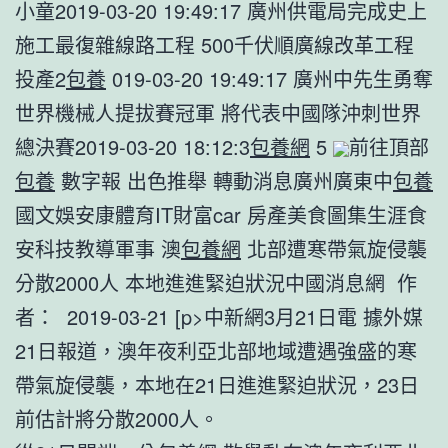
小童2019-03-20 19:49:17 廣州供電局完成史上
施工最復雜線路工程 500千伏順廣線改革工程
投產2
包養
019-03-20 19:49:17 廣州中先生勇奪
世界機械人提拔賽冠軍 將代表中國隊沖刺世界
總決賽2019-03-20 18:12:3
包養網
5
前往頂部
包養
數字報 出色推舉 轉動消息廣州廣東中
包養
國文娛安康體育IT財富car 房產美食圖集生涯食
安科技教導軍事 澳
包養網
北部遭寒帶氣旋侵襲
分散2000人 本地進進緊迫狀況中國消息網 作
者： 2019-03-21 [p>中新網3月21日電 據外媒
21日報道，澳年夜利亞北部地域遭遇強盛的寒
帶氣旋侵襲，本地在21日進進緊迫狀況，23日
前估計將分散2000人。