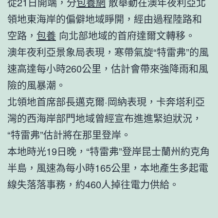
從21日開端，分
包養網
散舉動在澳年夜利亞北
領地東海岸的偏僻地域睜開，經由過程陸路和
空路，
包養
向北部地域的首府達爾文轉移。
澳年夜利亞景象局表現，寒帶氣旋“特雷弗”的風
速高達每小時260公里，估計會帶來強降雨和風
險的風暴潮。
北領地首席部長邁克爾·岡納表現，卡奔塔利亞
灣的西海岸部門地域曾經宣布進進緊迫狀況，
“特雷弗”估計將在那里登岸。
本地時光19日晚，“特雷弗”登岸昆士蘭州約克角
半島，風速為每小時165公里，本地產生多起電
線失落落事務，約460人掉往電力供給。