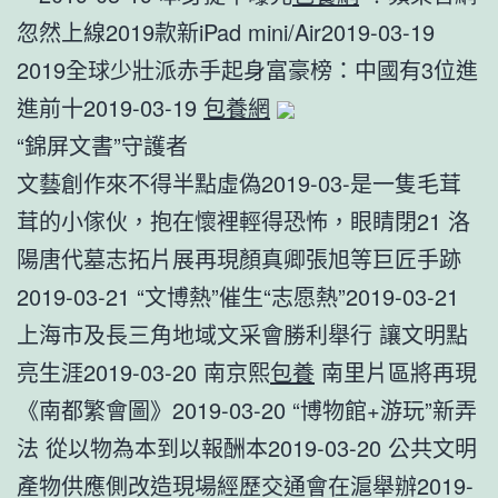
忽然上線2019款新iPad mini/Air2019-03-19
2019全球少壯派赤手起身富豪榜：中國有3位進
進前十2019-03-19
包養網
“錦屏文書”守護者
文藝創作來不得半點虛偽2019-03-是一隻毛茸
茸的小傢伙，抱在懷裡輕得恐怖，眼睛閉21 洛
陽唐代墓志拓片展再現顏真卿張旭等巨匠手跡
2019-03-21 “文博熱”催生“志愿熱”2019-03-21
上海市及長三角地域文采會勝利舉行 讓文明點
亮生涯2019-03-20 南京熙
包養
南里片區將再現
《南都繁會圖》2019-03-20 “博物館+游玩”新弄
法 從以物為本到以報酬本2019-03-20 公共文明
產物供應側改造現場經歷交通會在滬舉辦2019-