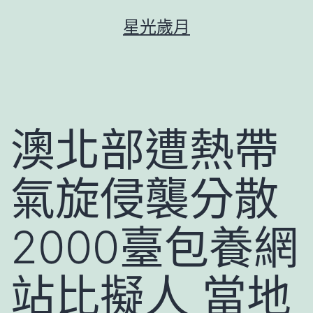
跳
星光歲月
至
主
要
內
容
澳北部遭熱帶
氣旋侵襲分散
2000臺包養網
站比擬人 當地