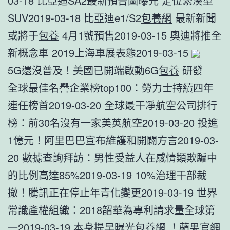
03-18 比亞迪SA2最新預告圖曝光 定位緊湊型
SUV2019-03-18 比亞迪e1/S2
包養網
最新新聞
或將于
包養
4月1號預售2019-03-15 奧迪將推全
新概念車 2019上海車展表態2019-03-15
5G還沒普及！美國已開端啟動6G
包養
研發
全球最佳名譽企業榜top100：勞力士持續四年
連任榜首2019-03-20 全球最干凈航空公司排行
榜：前30名沒有一家美英航空2019-03-20 投進
1億元！阿里巴巴宣布維護和開闢方言2019-03-
20 數據查詢拜訪：男性受益人在感情類欺騙中
的比例高達85%2019-03-19 10%治理干部裁
撤！騰訊正在停止年青化變更2019-03-19 ​世界
常識產權組織：2018韶華為專利請求量全球第
一2019-03-19 本身提早曝光
包養網
！蘋果官網