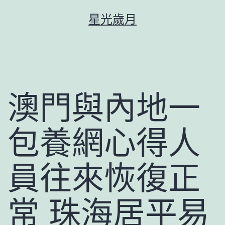
跳
星光歲月
至
主
要
內
容
澳門與內地一
包養網心得人
員往來恢復正
常 珠海居平易