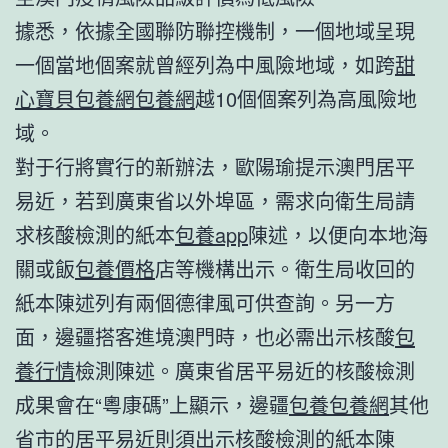
據悉，依據全國聯防聯控機制，一個地域呈現
一個當地個案就曾經列為中風險地域，如跨
甜
心寶貝包養網
包養網
越10個個案列為高風險地
域。
對于行將實行的新辦法，歐陽瑜提示澳門居平
易近，若到廣東省以外埠區，需求向衛生局請
求核酸檢測的紙本
包養app
陳述，以便向本地海
關或飯
包養價格
店等機構出示。衛生局收回的
紙本陳述列有兩個德律風可供查詢。另一方
面，邊疆搭客進境澳門時，也必需出示核酸
包
養行情
檢測陳述。廣東省居平易近的核酸檢測
成果會在“粵康碼”上顯示，邊疆
包養
包養網
其他
省市的居平易近則須出示核酸檢測的紙本陳