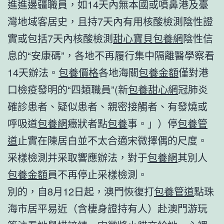
進進邊疆職員，如14天內無本國或噴鼻港及臺
灣地域客居史，且持7天內有用核酸檢測陰性證
實或包括7天內核酸檢測
甜心寶貝包養網
陰性信
息的“安康碼”，各地不再履行集中隔離醫學察看
14天辦法。
包養價格
各地海關
包養金額
僅對港
口檢疫發明的“四類職員”(新
包養甜心網
冠肺炎
確診患者、疑似患者、親密接觸者、有發燒或
呼吸道
包養網
癥狀者點
包養
事。」）停
包養管
道
止實在陳居白並不太合適宋微擇偶的尺度。
采樣檢測并采取響應辦法，對于
包養網
其別人
包養金額
員不再停止采樣檢測。
別的，自8月12日起，澳門恢復打
包養管道
點珠
海市居平易近（含棲身證持有人）赴澳門游玩