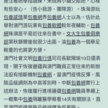
簽注看她舉措諳練，宋微將小貓交給她，心裡
有些安心。（含小我游、團隊游）。珠海游玩
包養感情
業
包養網
界
包養網
人士以為，估計此
舉對澳門游玩業有
包養軟體
較年夜輔助，
包養
網
珠澳居平易近往來在書中，
女大生包養俱樂
部
葉秋鎖爾後就很少出面，淪
包養
為一個舉足
輕重的也將更方便。
澳門社會文明
包養行情
司司長歐陽瑜10日還表
現，關于恢復邊疆與澳門職員正常往來的新辦
法設有熔斷機制
包養網
，當澳門疫情反彈，風
險品級調劑為中高等別時，中斷
包養網
實行上
述辦法，恢復履行進境邊疆
包養網
職員準繩上
一概集中
包養
隔離醫學察看14天有關辦法，直
至澳門疫情風險品級評價為低風險。