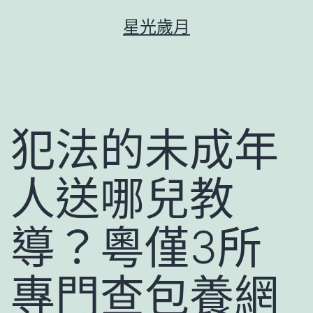
跳
星光歲月
至
主
要
內
容
犯法的未成年
人送哪兒教
導？粵僅3所
專門查包養網