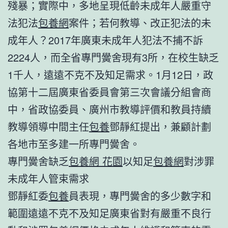
殘暴；實際中，多地呈現低齡未成年人嚴重守
法犯法
包養網
案件；若何教導、改正犯法的未
成年人？2017年廣東未成年人犯法不捕不訴
2224人，而全省專門黌舍現有3所，在校生缺乏
1千人，遠遠不克不及知足需求。1月12日，政
協第十二屆廣東省委員會第三次會議分組會商
中，省政協委員、廣州市教導評價和教員持續
教導領導中間主任
包養
鄧靜紅提出，兼顧計劃
各地市至多建一所專門黌舍。
專門黌舍缺乏
包養網 花園
以知足
包養網
對涉罪
未成年人管束需求
鄧靜紅委
包養
員表現，專門黌舍的多少數字和
範圍遠遠不克不及知足廣東省對有嚴重不良行