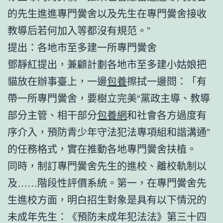
的先生進進專門黌舍以及先生在專門黌舍接收
教導后若何加入等都沒有規范。”
提出：各地市至多建一所專門黌舍
鄧靜紅提出，兼顧計劃各地市至多建小姑娘把
貓放在辦事臺上，一邊
包養
擦拭一邊問：「有
帶一所專門黌舍，要樹立完美“黨政主導、教導
部分主管、相干部分
包養網
和社會各方過度有
序介入，預防青少年守法犯法專項組和諧溝通”
的任務格式，實在推動各地專門黌舍扶植。
同時，制訂專門黌舍先生的進校、離校軌制以
及……階段性評價系統。第一，在專門黌舍先
生進校方面，明白招生對象是具有以下情況的
未成年先生：《預防未成年犯法法》第三十四