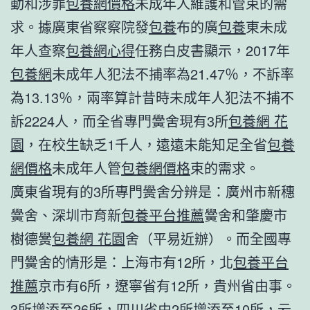
動和涉罪
包養網價格
未成年人維護和管束的需
求。據廣東省察察院發
包養
布的廣
包養
東未成
年人查察
包養網心得
任務白皮書顯示，2017年
包養網
未成年人犯法不捕率為21.47％，不訴率
為13.13％，兩率算計昔時未成年人犯法不捕不
訴2224人，而全省專門黌舍現有3所
包養網 花
園
，在校生缺乏1千人，遠遠未能知足全省
包養
網價格
未成年人管
包養網價格
束的需求。
廣東省現有的3所專門黌舍分辨是：廣州市新穗
黌舍、深圳市育新
包養平台推薦
黌舍和肇慶市
樹德黌
包養網 花園
舍（平易近辦）。而全國專
門黌舍的情形是：上海市有12所，北
包養平台
推薦
京市有6所，遼寧省有12所，貴州省由事。
3所增添至26所，四川省由2所增添至10所，云