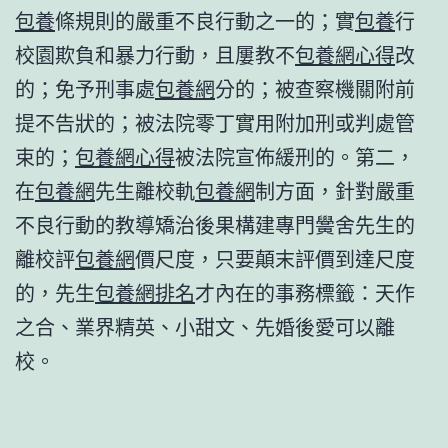
包養
條規則的嚴重不良行動之一的；實
包養
行
校園欺負和暴力行動，且屢教不
包養網心得
改
的；免予刑事處
包養網
分的；被查察機關附前
提不告狀的；被法院零丁實用附加刑或判處管
束的；
包養網心得
被法院宣佈緩刑的。第二，
在
包養網
先生離校軌
包養網
制方面，針對嚴重
不良行動的教導矯治後果構建專門黌舍先生的
離校評
包養網
價尺度，只要顛末評價到達尺度
的，先生
包養網排名
才內在的事務標籤：天作
之合、業界精英、小甜文、先婚後愛可以離
校。