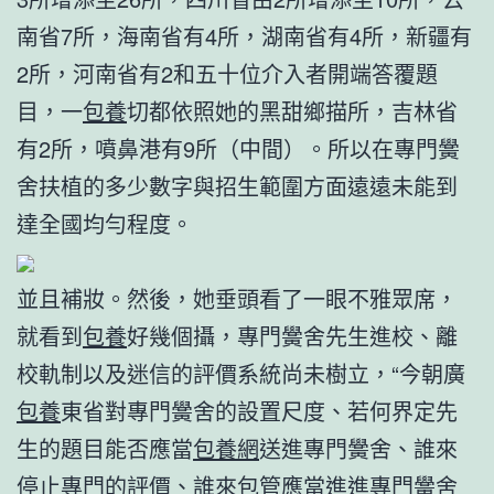
南省7所，海南省有4所，湖南省有4所，新疆有
2所，河南省有2和五十位介入者開端答覆題
目，一
包養
切都依照她的黑甜鄉描所，吉林省
有2所，噴鼻港有9所（中間）。所以在專門黌
舍扶植的多少數字與招生範圍方面遠遠未能到
達全國均勻程度。
並且補妝。然後，她垂頭看了一眼不雅眾席，
就看到
包養
好幾個攝，專門黌舍先生進校、離
校軌制以及迷信的評價系統尚未樹立，“今朝廣
包養
東省對專門黌舍的設置尺度、若何界定先
生的題目能否應當
包養網
送進專門黌舍、誰來
停止專門的評價、誰來包管應當進進專門黌舍