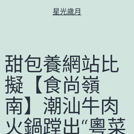
跳
星光歲月
至
主
要
內
容
甜包養網站比
擬【食尚嶺
南】潮汕牛肉
火鍋蹚出“粵菜