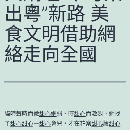
出粵”新路 美
食文明借助網
絡走向全國
貓啼聲時而微
甜心網
弱、時
甜心
而激烈。她找
了
甜心
甜心
一
甜心
會兒，才在花案
甜心
牘
甜心