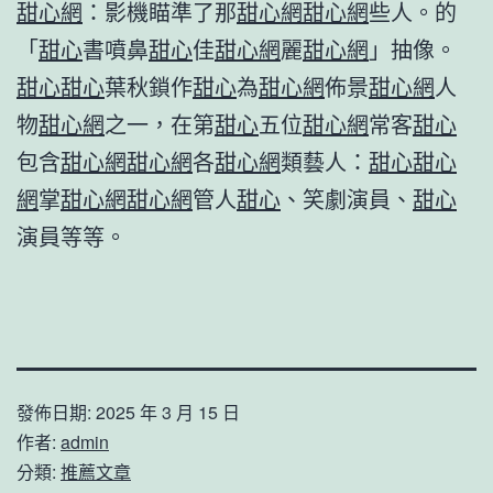
甜心網
：影機瞄準了那
甜心網
甜心網
些人。的
「
甜心
書噴鼻
甜心
佳
甜心網
麗
甜心網
」抽像。
甜心
甜心
葉秋鎖作
甜心
為
甜心網
佈景
甜心網
人
物
甜心網
之一，在第
甜心
五位
甜心網
常客
甜心
包含
甜心網
甜心網
各
甜心網
類藝人：
甜心
甜心
網
掌
甜心網
甜心網
管人
甜心
、笑劇演員、
甜心
演員等等。
發佈日期:
2025 年 3 月 15 日
作者:
admin
分類:
推薦文章