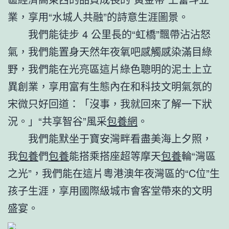
業，享用“水城人共融”的詩意生涯圖景。
我們能徒步 4 公里長的“虹橋”飄帶沾沾怒
氣，我們能置身天然年夜氧吧感觸感染滿目綠
野，我們能在光亮區這片綠色聰明的泥土上立
異創業，享用富有生態內在和科技文明氣氛的
宋微只好回道：「沒事，我就回來了解一下狀
況。」“共享智谷”風采
包養網
。
我們能默坐于寶安灣畔看盡美海上夕照，
我
包養
們
包養
能搭乘搭座超等摩天
包養
輪“灣區
之光”，我們能在這片粵港澳年夜灣區的“C位”生
孩子生涯，享用國際級城市會客堂帶來的文明
盛宴。