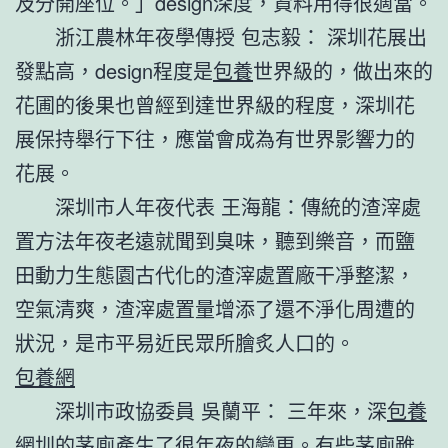
及分開座位。」design深度，資料用得很適當。
浙江農林年夜學傳授 包志毅： 深圳花展出
發點高，design程度是
包養
世界級的，做出來的
花圃的後果也曾經到達世界級的程度，深圳花
展保持舉行下往，應當會成為有世界影響力的
花展。
深圳市人年夜代表 王海龍：傳統的渣滓處
置方法年夜老遠就聞到臭味，聽到樂音，而鹽
田動力生態園古代化的渣滓處置廠干凈整潔，
空氣清爽，渣滓處置量增添了還不淨化周遭的
狀況，是市平易近民眾所膾炙人口的。
包養網
深圳市政協委員 吳蘭平： 三年來，深
包養
網
圳的茅廁產生了很年夜的變更。有些茅廁雖