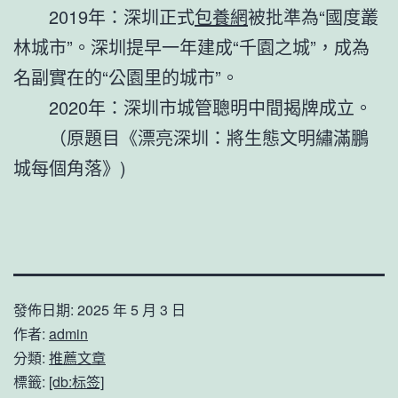
2019年：深圳正式
包養網
被批準為“國度叢
林城市”。深圳提早一年建成“千園之城”，成為
名副實在的“公園里的城市”。
2020年：深圳市城管聰明中間揭牌成立。
（原題目《漂亮深圳：將生態文明繡滿鵬
城每個角落》)
發佈日期:
2025 年 5 月 3 日
作者:
admin
分類:
推薦文章
標籤:
[db:标签]