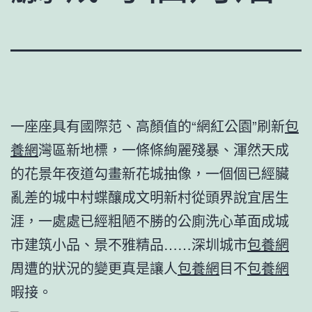
一座座具有國際范、高顏值的“網紅公園”刷新
包
養網
灣區新地標，一條條絢麗殘暴、渾然天成
的花景年夜道勾畫新花城抽像，一個個已經臟
亂差的城中村蝶釀成文明新村從頭界說宜居生
涯，一處處已經粗陋不勝的公廁洗心革面成城
市建筑小品、景不雅精品……深圳城市
包養網
周遭的狀況的變更真是讓人
包養網
目不
包養網
暇接。