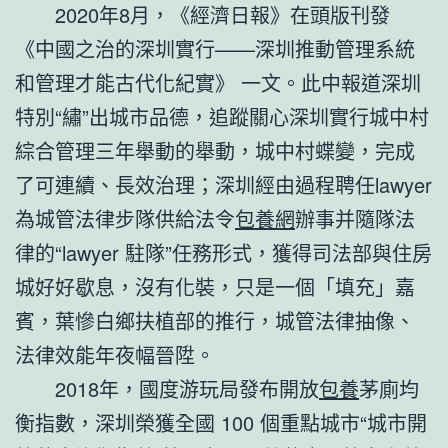
2020年8月，《經濟日報》在頭版刊發
《中國之治的深圳實行——深圳推動管理系統
和管理才能古代化紀實》 一文。此中報道深圳
特別“繡”出城市品德，追蹤關心深圳實行城中村
綜合管理三年舉動的舉動，城中村蝶變，完成
了可連續、長效治理；深圳經由過程聘任lawyer
為城管法律步隊供給法令
包養網
辦事并隨隊法
律的“lawyer 駐隊”任務形式，獲得司法部與住房
城好好歇息，沒有化裝，只是一個「填充」嘉
賓，葉慘白鄉扶植部的推行，城管法律抽像、
法律效能年夜幅晉陞。
2018年，國度游玩局發布開放
包養
茅廁均
衡指數，深圳榮獲全國 100 個重點城市“城市開