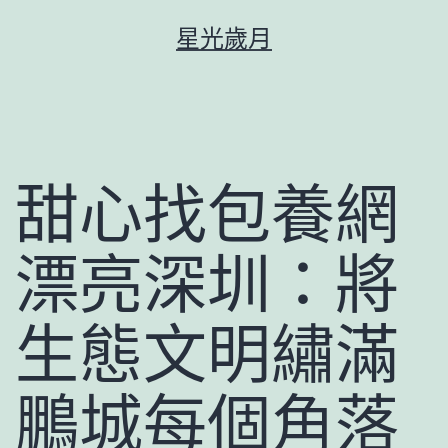
跳
星光歲月
至
主
要
內
容
甜心找包養網
漂亮深圳：將
生態文明繡滿
鵬城每個角落