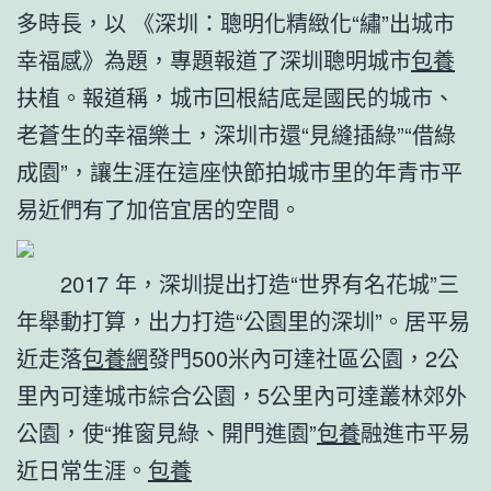
多時長，以 《深圳：聰明化精緻化“繡”出城市
幸福感》為題，專題報道了深圳聰明城市
包養
扶植。報道稱，城市回根結底是國民的城市、
老蒼生的幸福樂土，深圳市還“見縫插綠”“借綠
成園”，讓生涯在這座快節拍城市里的年青市平
易近們有了加倍宜居的空間。
2017 年，深圳提出打造“世界有名花城”三
年舉動打算，出力打造“公園里的深圳”。居平易
近走落
包養網
發門500米內可達社區公園，2公
里內可達城市綜合公園，5公里內可達叢林郊外
公園，使“推窗見綠、開門進園”
包養
融進市平易
近日常生涯。
包養