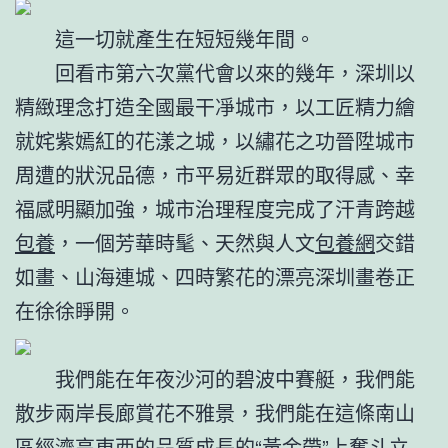
這一切就產生在短短幾年間。
回看市第六次黨代會以來的幾年，深圳以
精緻理念打造全國最干凈城市，以工匠精力繪
就姹紫嫣紅的花漾之城，以繡花之功晉陞城市
周遭的狀況品德，市平易近群眾的取得感、幸
福感明顯加強，城市治理程度完成了汗青跨越
包養
，一個芳華時髦、天然與人文
包養網
交錯
如畫、山海連城、四時繁花的漂亮深圳畫卷正
在徐徐睜開。
我們能在年夜沙河的碧波中賽艇，我們能
散步兩岸長廊賞花不雅景，我們能在這條南山
區經濟高東西的品質成長的“黃金帶”上奮斗立