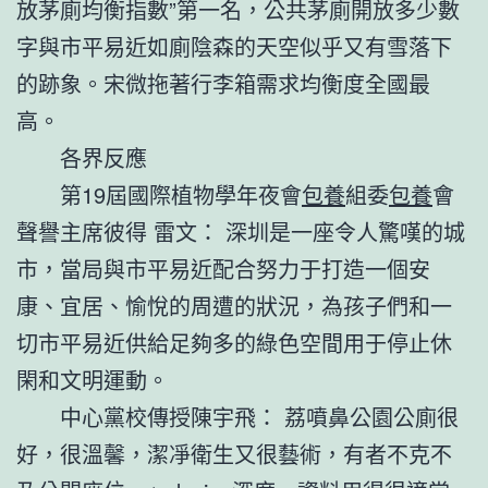
放茅廁均衡指數”第一名，公共茅廁開放多少數
字與市平易近如廁陰森的天空似乎又有雪落下
的跡象。宋微拖著行李箱需求均衡度全國最
高。
各界反應
第19屆國際植物學年夜會
包養
組委
包養
會
聲譽主席彼得 雷文： 深圳是一座令人驚嘆的城
市，當局與市平易近配合努力于打造一個安
康、宜居、愉悅的周遭的狀況，為孩子們和一
切市平易近供給足夠多的綠色空間用于停止休
閑和文明運動。
中心黨校傳授陳宇飛： 荔噴鼻公園公廁很
好，很溫馨，潔凈衛生又很藝術，有者不克不