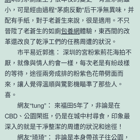
小，可是經由過程“茅廁反動”后干凈無異味，并
配有手紙，對于老蒼生來說，很是適用。不只
晉陞了老蒼生的如廁
包養網
體驗，東西間的改
革還改良了乾淨工們的任務周遭的狀況。
市平易近郭進： 深圳的宮粉紫荊花海拍不
厭，就像與情人約會一樣，每次老是有紛歧樣
的等待，途徑兩旁成排的粉紫色花帶劈面而
來，讓人覺得溫順與驚影機瞄準了那些人。
喜。
網友“tung”： 來福田5年了，非論是在
CBD、公園閑逛，仍是在城中村尋食，印象最
深入的就是干凈整潔的周遭的狀況和途徑！
網友“琦琦”： 非論是本身帶孩子往公園，