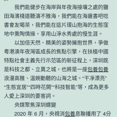
我們能健步在海岸與年夜海接壤之處的鹽
田海濱棧道聽濤不雅海，我們能在海邊書吧唸
書會友喝茶，我們能在這片環山抱海的生態窪
地中熏陶情操，享用山淨水秀處的慢生涯。
以加倍天然、精美的姿勢擁抱世界，爭做
粵港澳年夜灣區成長的焦點引擎，在扶植中國
特點社會主義先行示范區的新征程上，深圳既
是科技之都、立異之城，也將是一座
包養
包養
浪漫高雅、溫婉動聽的山海之城。“干凈漂亮”
“生態宜居”“四時花開”“科技智能”等，成為更多
人愛上深圳的要害詞。
央媒聚焦深圳蝶變
2020 年 6 月，央視消
包養
息聯播用了 4分