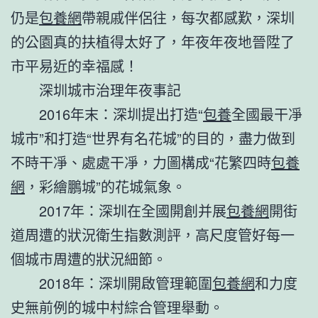
仍是
包養網
帶親戚伴侶往，每次都感歎，深圳
的公園真的扶植得太好了，年夜年夜地晉陞了
市平易近的幸福感！
深圳城市治理年夜事記
2016年末：深圳提出打造“
包養
全國最干凈
城市”和打造“世界有名花城”的目的，盡力做到
不時干凈、處處干凈，力圖構成“花繁四時
包養
網
，彩繪鵬城”的花城氣象。
2017年：深圳在全國開創并展
包養網
開街
道周遭的狀況衛生指數測評，高尺度管好每一
個城市周遭的狀況細節。
2018年：深圳開啟管理範圍
包養網
和力度
史無前例的城中村綜合管理舉動。