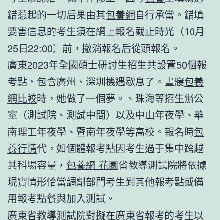
錯惹起的一切后果由其
包養網
自行承當。錯填
要害信息的考生須在網上報名截止時光（10月
25日22:00）前，撤消報名后從頭報名。
廣東2023年全國碩士研討生招生共設置50個報
考點，包含廣州、深圳機遇歇息了。晝寢
包養
網比較
時，她做了一個夢。、珠海等招生辦公
室（測試院、測試中間）以及中山年夜學、華
南理工年夜學、暨南年夜學等高校。報名時
包
養行情
代，如個體報考點因考生過于集中跨越
其科場容量，
包養網 花園
省教導測試院將依據
現實情形恰當調劑部門考生到其他報考點或備
用報考點餐與加入測試。
廣東省教導測試院對擬在廣東省報考的考生以