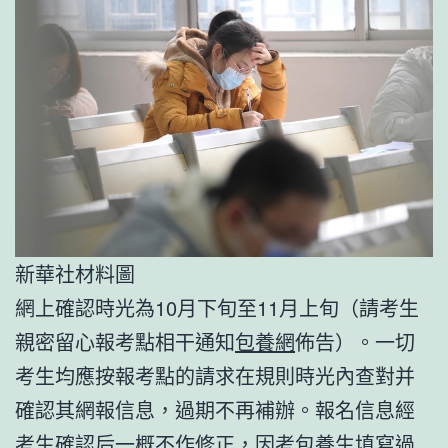
新華社材料圖
網上確認時光為10月下旬至11月上旬（請考生
親密留心報考點相干通知
包養網
佈告）。一切
考生均應按報考點的請求在規則時光內查對并
確認其網報信息，過期不再補辦。報名信息經
考生確認后一概不作修正，因考
包養
生填寫過