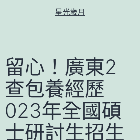
跳
星光歲月
至
主
要
內
容
留心！廣東2
查包養經歷
023年全國碩
士研討生招生