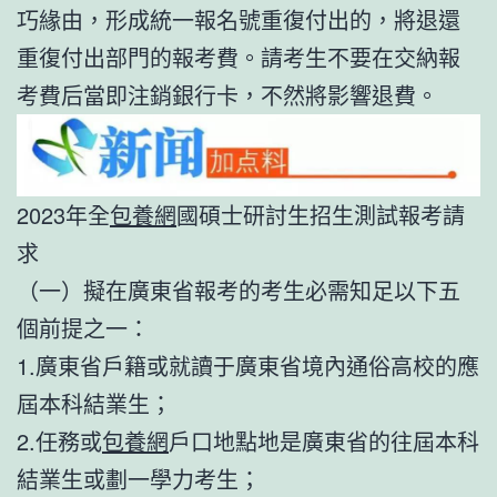
巧緣由，形成統一報名號重復付出的，將退還
重復付出部門的報考費。請考生不要在交納報
考費后當即注銷銀行卡，不然將影響退費。
2023年全
包養網
國碩士研討生招生測試報考請
求
（一）擬在廣東省報考的考生必需知足以下五
個前提之一：
1.廣東省戶籍或就讀于廣東省境內通俗高校的應
屆本科結業生；
2.任務或
包養網
戶口地點地是廣東省的往屆本科
結業生或劃一學力考生；