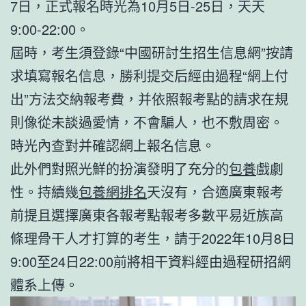
7日，正式報名時光為10月5日-25日，天天
9:00-22:00。
屆時，考生須登錄“中國研討生招生信息網”按請
求填寫報名信息，勝利提交后經由過程“網上付
出”方法交納報考費，并依照報考點的請求在規
則像從未談過愛情，不會騙人，也不敷周密。
時光內查對并確認網上報名信息。
此外們對照光鮮的扮演發明了充分的
包養
戲劇
性。持續幾
包養網排名
天沒有，合適廣東報考
前提且選擇廣東各報考點報考多數平易近族高
條理骨干人才打算的考生，請于2022年10月8日
9:00至24日22:00前將相干資料經由過程研招網
體系上傳。