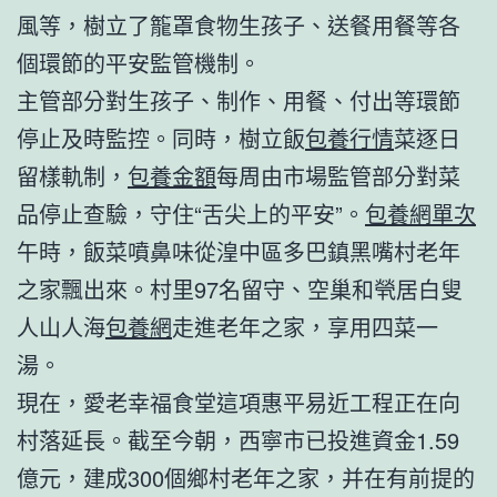
風等，樹立了籠罩食物生孩子、送餐用餐等各
個環節的平安監管機制。
主管部分對生孩子、制作、用餐、付出等環節
停止及時監控。同時，樹立飯
包養行情
菜逐日
留樣軌制，
包養金額
每周由市場監管部分對菜
品停止查驗，守住“舌尖上的平安”。
包養網單次
午時，飯菜噴鼻味從湟中區多巴鎮黑嘴村老年
之家飄出來。村里97名留守、空巢和煢居白叟
人山人海
包養網
走進老年之家，享用四菜一
湯。
現在，愛老幸福食堂這項惠平易近工程正在向
村落延長。截至今朝，西寧市已投進資金1.59
億元，建成300個鄉村老年之家，并在有前提的