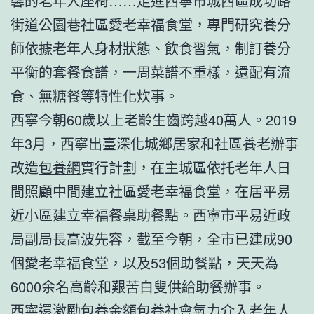
馨的老年人座椅……走進西寧市城西區成功路
街道公園巷社區愛老幸福食堂，專門研究養分
師依據老年人身材狀態、飲食習氣，制訂養分
平衡的套餐食譜，一周菜譜不重樣，還配有流
食、無糖餐等特性化炊事。
西寧今朝60歲以上老齡生齒跨越40萬人。2019
年3月，西寧出臺深化城鄉居家和社區養老辦事
改造
包養網
實行計劃，在主城區依托老年人日
間照顧中間建立社區愛老幸福食堂，在居平易
近小區建立幸福餐桌助餐點。西寧市平易近政
局副局長高波先容，截至今朝，全市已建成90
個愛老幸福食堂，以及53個助餐點，天天為
6000余名高齡和艱苦白叟供給助餐辦事。
西寧還激勵
包養金額
包養
社會氣力介入老年人