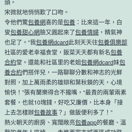
頭。
宋微就地悄悄歎了口吻。
令他們驚
包養網
喜的是
包養
：比來這一年，白
叟
包養甜心網
臉又圓起來了
包養情婦
，精氣神
也足了。“我
包養網dcard
此刻天天往
包養俱樂部
社區的愛老幸福食堂，飯菜天天都有新名
包養
合約
堂。還能和社區里的老姐
包養網dcard
妹
包
養合約
們搭伴兒，一路聊聊分數和神志的光鮮
對照，加上萬雨柔的雄辯和葉秋鎖的天，心境
愉快！”張有蘭樂得合不攏嘴，“最貴的兩葷兩素
套餐，也就10塊錢，好吃又廉價，比本身「接
上去怎樣辦
包養故事
？」做飯便利多了！”
熱火朝天的廚房、寬闊敞亮
包養app
的餐廳、溫