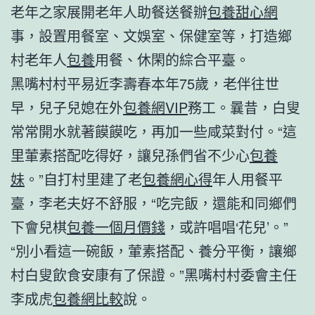
老年之家展開老年人助餐送餐辦
包養甜心網
事，設置用餐室、文娛室、保健室等，打造鄉
村老年人
包養
用餐、休閑的綜合平臺。
黑嘴村村平易近李壽春本年75歲，老伴往世
早，兒子兒媳在外
包養網VIP
務工。曩昔，白叟
常常開水就著饃饃吃，再加一些咸菜對付。“這
里葷素搭配吃得好，讓兒孫們省不少心
包養
妹
。”自打村里建了老
包養網心得
年人用餐平
臺，李老夫好不舒服，“吃完飯，還能和同鄉們
下會兒棋
包養一個月價錢
，或許唱唱‘花兒’。”
“別小看這一碗飯，葷素搭配、養分平衡，讓鄉
村白叟飲食安康有了保證。”黑嘴村村委會主任
李成虎
包養網比較
說。