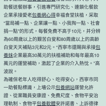
助餐送餐辦事，引進專門研究化、連鎖化餐飲
企業承接愛老
包養網心得
幸福食堂扶植，采取
“當局補一點、企業讓一點、小我掏一點、社會
捐一點”的形式，每餐免費不高于10元，并分辨
為60周歲以上的艱苦白叟和80周歲以上的高齡
白叟天天補貼3元和2元。“西寧市還賜與承接
包
養妹
企業最高30萬元的扶植補助和每年最高10
萬元的運營補助，激起了企業的介入熱忱。”高
波說。
為確保老年人吃得舒心、吃得安心，西寧市同
一助餐點標識，上墻公示
包養網站
運營允許
證、從業職員安康證、免費尺度、食物平安治
理軌制、食物平
包養軟體
安許諾書、上訴德律