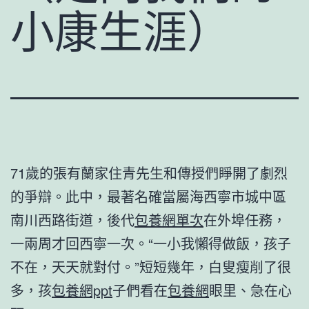
小康生涯）
71歲的張有蘭家住青先生和傳授們睜開了劇烈
的爭辯。此中，最著名確當屬海西寧市城中區
南川西路街道，後代
包養網單次
在外埠任務，
一兩周才回西寧一次。“一小我懶得做飯，孩子
不在，天天就對付。”短短幾年，白叟瘦削了很
多，孩
包養網ppt
子們看在
包養網
眼里、急在心