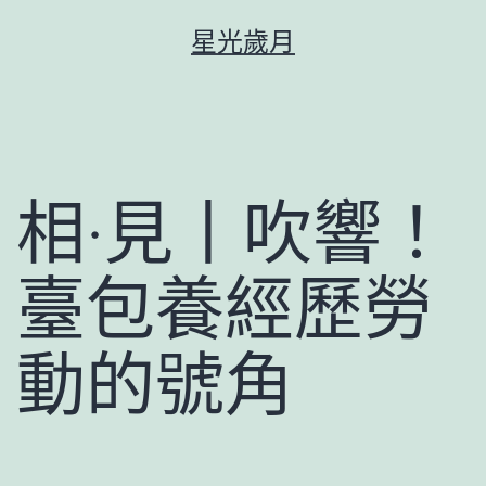
跳
星光歲月
至
主
要
內
容
相·見丨吹響！
臺包養經歷勞
動的號角