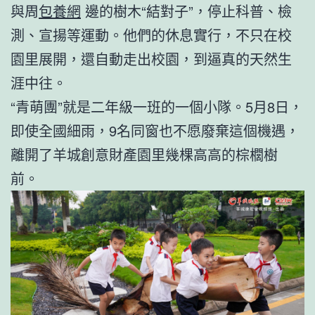
與周
包養網
邊的樹木“結對子”，停止科普、檢
測、宣揚等運動。他們的休息實行，不只在校
園里展開，還自動走出校園，到逼真的天然生
涯中往。
“青萌團”就是二年級一班的一個小隊。5月8日，
即使全國細雨，9名同窗也不愿廢棄這個機遇，
離開了羊城創意財產園里幾棵高高的棕櫚樹
前。