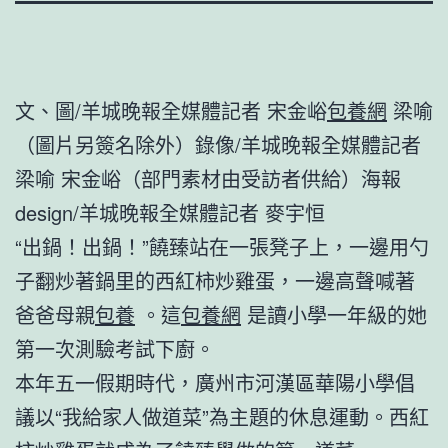
文、圖/羊城晚報全媒體記者 宋金峪
包養網
梁喻
（圖片另簽名除外）錄像/羊城晚報全媒體記者
梁喻 宋金峪（部門素材由受訪者供給）海報
design/羊城晚報全媒體記者 麥宇恒
“出鍋！出鍋！”饒臻站在一張凳子上，一邊用勺
子翻炒著鍋里的西紅柿炒雞蛋，一邊高聲喊著
爸爸母親
包養
。這
包養網
是讀小學一年級的她
第一次測驗考試下廚。
本年五一假期時代，廣州市河漢區華陽小學倡
議以“我給家人做道菜”為主題的休息運動。西紅