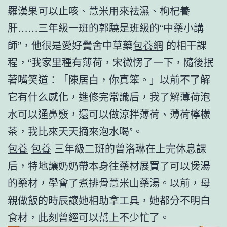
羅漢果可以止咳、薏米用來祛濕、枸杞養
肝……三年級一班的郭驍是班級的“中藥小講
師”，他很是愛好黌舍中草藥
包養網
的相干課
程，“我家里種有薄荷，宋微愣了一下，隨後抿
著嘴笑道：「陳居白，你真笨。」以前不了解
它有什么感化，進修完常識后，我了解薄荷泡
水可以通鼻竅，還可以做涼拌薄荷、薄荷檸檬
茶，我比來天天摘來泡水喝”。
包養
包養
三年級二班的曾洛琳在上完休息課
后，特地讓奶奶帶本身往藥材展買了可以煲湯
的藥材，學會了煮排骨薏米山藥湯。以前，母
親做飯的時辰讓她相助拿工具，她都分不明白
食材，此刻曾經可以幫上不少忙了。