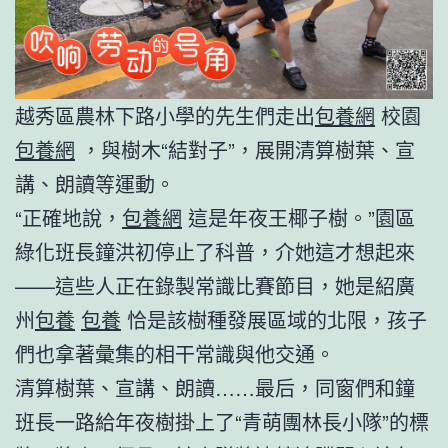
越秀區農林下路小學的先生們走出
包養網
校園
包養網
，與樹木“結對子”，展開清算樹葉、宣
講、朗讀等運動。
“正確地說，
包養網
這是年夜王椰子樹。”園區
綠化班長鐘洪初停止了科普，介她這才想起來
——這些人正在錄製常識比賽節目，她是紹廣
州
包養
包養
恰是該樹種發展區域的北限，孩子
們也拿著彙集的相干常識與他交通。
清算樹葉、宣講、朗讀……最后，同窗們和鐘
班長一路給年夜樹掛上了“青萌團林長小隊”的標