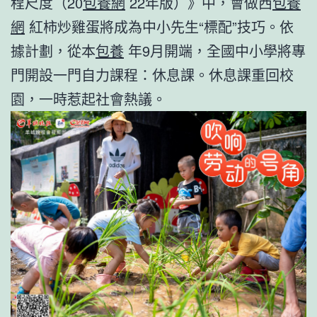
程尺度（20
包養網
22年版）》中，會做西
包養
網
紅柿炒雞蛋將成為中小先生“標配”技巧。依
據計劃，從本
包養
年9月開端，全國中小學將專
門開設一門自力課程：休息課。休息課重回校
園，一時惹起社會熱議。