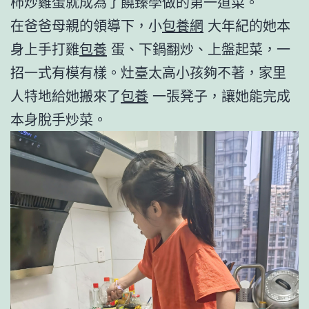
柿炒雞蛋就成為了饒臻學做的第一道菜。
在爸爸母親的領導下，小
包養網
大年紀的她本
身上手打雞
包養
蛋、下鍋翻炒、上盤起菜，一
招一式有模有樣。灶臺太高小孩夠不著，家里
人特地給她搬來了
包養
一張凳子，讓她能完成
本身脫手炒菜。