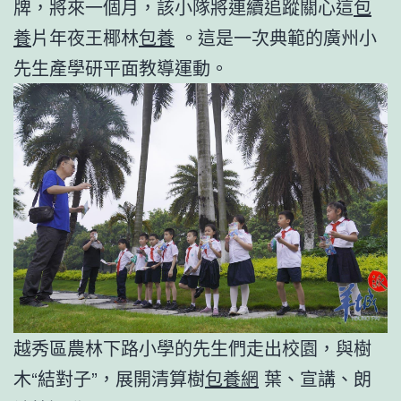
牌，將來一個月，該小隊將連續追蹤關心這
包
養
片年夜王椰林
包養
。這是一次典範的廣州小
先生產學研平面教導運動。
越秀區農林下路小學的先生們走出校園，與樹
木“結對子”，展開清算樹
包養網
葉、宣講、朗