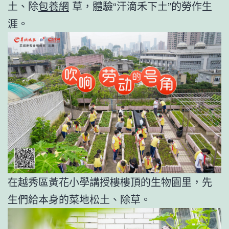
土、除
包養網
草，體驗“汗滴禾下土”的勞作生
涯。
在越秀區黃花小學講授樓樓頂的生物園里，先
生們給本身的菜地松土、除草。