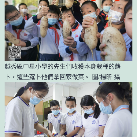
越秀區中星小學的先生們收獲本身栽種的蘿
卜，這些蘿卜他們拿回家做菜。 圖/楊昕 攝