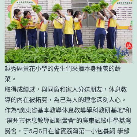
越秀區黃花小學的先生們采摘本身種養的蔬
菜。
取得成績感，與同窗和家人分送朋友，休息教
導的內在被拓寬，為己為人的理念深刻人心。
作為“廣東省基本教導休息教導學科教研基地”和
“廣州市休息教導試點黌舍”的廣東試驗中學荔灣
黌舍，于5月6日在省實荔灣第一小
包養網
學部