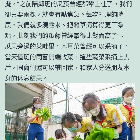
擬，“之前隔鄰班的瓜藤曾經都攀上往了，我們
卻只要兩棵，就會有點焦急。每次打理的時
辰，我們就多澆點水、把雜草清算得更干凈
點，此刻我們的瓜藤曾經攀得比對面高了”。
瓜果旁邊的菜畦里，木耳菜曾經可以采摘了，
當天值班的同窗開端收菜。這些蔬菜采摘上去
后，同窗們還可以帶回家，和家人分送朋友本
身的休息結果。