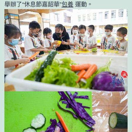
舉辦了“休息節嘉韶華”
包養
運動。