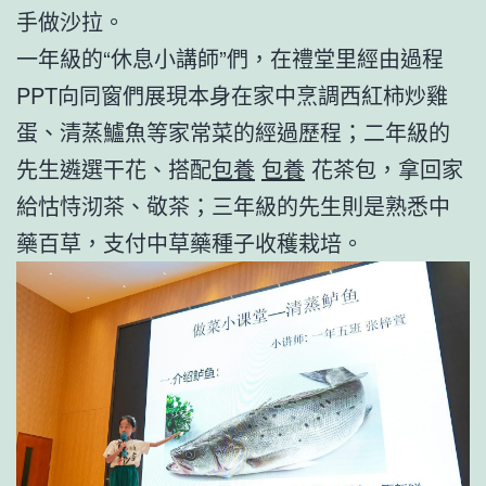
手做沙拉。
一年級的“休息小講師”們，在禮堂里經由過程
PPT向同窗們展現本身在家中烹調西紅柿炒雞
蛋、清蒸鱸魚等家常菜的經過歷程；二年級的
先生遴選干花、搭配
包養
包養
花茶包，拿回家
給怙恃沏茶、敬茶；三年級的先生則是熟悉中
藥百草，支付中草藥種子收穫栽培。