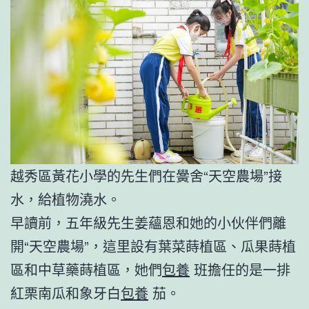
越秀區黃花小學的先生們在黌舍“天空農場”接
水，給植物澆水。
早讀前，五年級先生姜蘊恩和她的小伙伴們離
開“天空農場”，這里設有葉菜蒔植區、瓜果蒔植
區和中草藥蒔植區，她們
包養
班擔任的是一排
紅栗南瓜和象牙白
包養
茄。