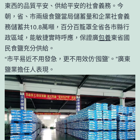
東西的品質平安、供給平安的社會義務。今
朝，省、市兩級食鹽當局儲蓄量和企業社會義
務儲蓄共10.8萬噸，百分百籠罩全省各市縣行
政區域，能敏捷實時呼應，保證廣
包養
東省國
民食鹽充分供給。
“市平易近不用發急，更不用效仿‘囤鹽’。”廣東
鹽業擔任人表現。