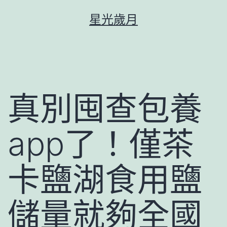
跳
星光歲月
至
主
要
內
容
真別囤查包養
app了！僅茶
卡鹽湖食用鹽
儲量就夠全國