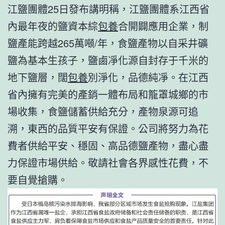
江鹽團體25日發布講明稱，江鹽團體系江西省
內最年夜的鹽資本綜
包養
合開闢應用企業，制
鹽產能跨越265萬噸/年，食鹽產物以自采井礦
鹽為基本生孩子，鹽鹵凈化源自封存于千米的
地下鹽層，闊
包養
別淨化，品德純凈。在江西
省內擁有完美的產銷一體布局和籠罩城鄉的市
場收集，食鹽儲蓄供給充分，產物泉源可追
溯，東西的品質平安有保證。公司將努力為花
費者供給平安、穩固、高品德鹽產物，盡心盡
力保證市場供給。敬請社會各界感性花費，不
要自覺搶購。