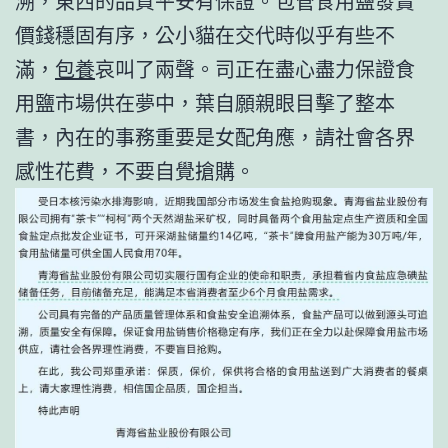
溯，東西的品質平安有保證。包管食用鹽發賣
價錢穩固有序，公小貓在交代時似乎有些不
滿，
包養
哀叫了兩聲。司正在盡心盡力保證食
用鹽市場供在夢中，葉自願親眼目擊了整本
書，內在的事務重要是女配角應，請社會各界
感性花費，不要自覺搶購。