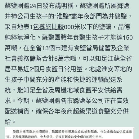
蘇鹽團體24日發布講明稱，蘇鹽團體所屬蘇鹽
井神公司生孩子的“淮鹽”盡年夜部門為井礦鹽，
采自地表1
包養網比較
000米以下的鹽礦，品德
純粹無淨化。蘇鹽團體年食鹽生孩子才能達150
萬噸，在全省13個市建有食鹽當局儲蓄及企業
社會義務儲蓄合計6萬余噸，可以知足江蘇全省
居平易近2個月食鹽日常用量。地處淮安等地的
生孩子中間充分的產能和快捷的運輸配送系
統，能知足全省及周邊地域食鹽平安供給需
求。今朝，蘇鹽團體各市縣鹽業公司正在高效
配送補貨，確保各年夜商超級渠道食鹽充分供
給。