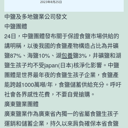
中鹽及多地鹽業公司發文
中鹽團體
24日，中鹽團體發布關于保證食鹽市場供給的
講明稱，以後我國的食鹽產物構造占比為井礦
鹽87%、海鹽10%、湖
包養
鹽3%，井礦鹽和湖
鹽生孩子均不受japan(日本)核淨化影響。中鹽
團體是世界最年夜的食鹽生孩子企業，食鹽產
能跨越1000萬噸/年，食鹽儲蓄供給充分。呼吁
社會各界感性花費，不要自覺搶購。
廣東鹽業團體
廣東鹽業作為廣東省內獨一的省屬食鹽生孩子
運銷和儲蓄企業，持久以來肩負確保本省食鹽