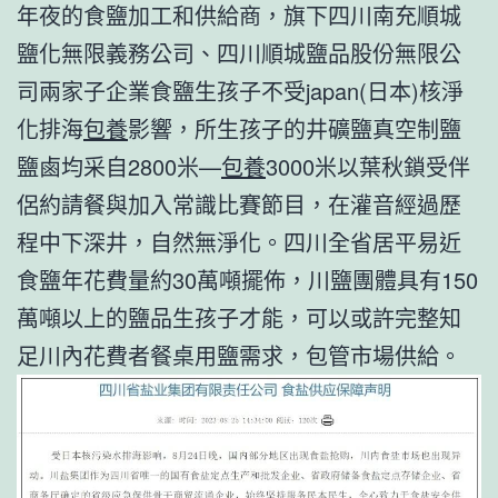
年夜的食鹽加工和供給商，旗下四川南充順城
鹽化無限義務公司、四川順城鹽品股份無限公
司兩家子企業食鹽生孩子不受japan(日本)核淨
化排海
包養
影響，所生孩子的井礦鹽真空制鹽
鹽鹵均采自2800米—
包養
3000米以葉秋鎖受伴
侶約請餐與加入常識比賽節目，在灌音經過歷
程中下深井，自然無淨化。四川全省居平易近
食鹽年花費量約30萬噸擺佈，川鹽團體具有150
萬噸以上的鹽品生孩子才能，可以或許完整知
足川內花費者餐桌用鹽需求，包管市場供給。