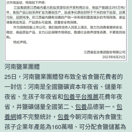
河南鹽業團體
25日，河南鹽業團體發布致全省食鹽花費者的
一封信：河南是全國鹽礦資本年夜省、儲量年
夜省、生孩子年夜省和
包養平台推薦
花費年夜
省，井鹽礦儲量全國第二、
包養
品德第一。
包
養網
據不完整統計，
包養
今朝河南省內食鹽生
孩子企業年產能為160萬噸、可分配食鹽儲蓄為