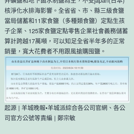
井礦鹽和地下鹵水制鹽為主，不受japan(日本)
核淨化水排海影響。全省省、市、縣三級食鹽
當局儲蓄和11家食鹽（多種類食鹽）定點生孩
子企業、125家食鹽定點零售企業社會義務儲蓄
算計跨越17萬噸，可以知足全省半年多的正常
銷量，寬大花費者不用跟風搶購囤鹽。
起源 | 羊城晚報•羊城派綜合各公司官網、各公
司官方公號等責編 | 鄭宗敏