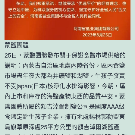
蒙鹽團體
25日，蒙鹽團體發布關于保證食鹽市場供給的
講明：內蒙古自治區地處內陸省份，區內食鹽
市場盡年夜大都為井礦鹽和湖鹽，生孩子發賣
不受japan(日本)核淨化水排海影響，今朝，區
內上市和庫存的海鹽產物東西的品質平安。蒙
鹽團體所屬的額吉淖爾制鹽公司是國度AAA級
食鹽定點生孩子企業，擁有地處錫林郭勒盟東
烏旗草原深處25平方公里的額吉淖爾湖鹽產