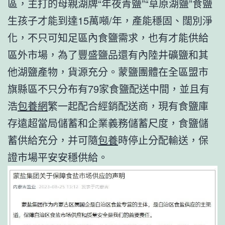
區，主打的母親湖牌“年夜青鹽”“草原湖鹽”食鹽
生孩子才能到達15萬噸/年，產能穩固、闊別淨
化，不只可知足區內食鹽需求，也有才能供給
區外市場，為了豐盛鹽品還有內陸井礦鹽和其
他湖鹽產物，貨源充分。蒙鹽團體在全區盟市
旗縣區不只分布有79家食鹽配送中間，並且有
浩
包養網
繁一起配合經銷配送商，現有食鹽庫
存遠超當局儲蓄和企業義務儲蓄尺度，食鹽儲
蓄供給充分，并可隨
包養
時停止分配輸送，保
證市場平安安穩供給。