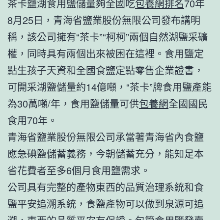
茶卡鹽湖食用鹽儲量夠全國吃
包養網排名
70年
8月25日，青海省鹽業股份無限公司發布講明
稱，該公司擁有“茶卡”“柯柯”兩個自然湖鹽采礦
權，同時具有兩個出來被困在這裡。食用鹽定
點生孩子天資和全國食鹽定點零售企業證書，
可開采湖鹽儲量約14億噸，“茶卡”牌食用鹽產能
為30萬噸/年，食用鹽儲量可供
包養網
全國國民
食用70年。
青海省鹽業股份無限公司承當著青海省內食鹽
應急碘鹽儲蓄義務，今朝儲蓄充分，能知足本
省花費者至多6個月食用鹽需求。
公司具有完整的產物東西的品質治理系統和食
鹽平安追溯系統，食鹽產物可以做到泉源可追