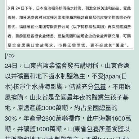
[/p>
24日，山東省鹽業協會發布講明稱，山東食鹽
以井礦鹽和地下鹵水制鹽為主，不受japan(日
本)核淨化水排海影響，儲蓄充分
包養
，不用跟
風搶購。山東省是全國最年夜的鹽業生孩子基
地，原鹽產能3000萬噸，約占全國總量的
30%。年產量2600萬噸擺佈，此中海鹽1600萬
噸，井礦鹽1000萬噸。山東省
包養
所產食鹽以