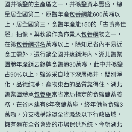
國井礦鹽的主產區之一，井礦鹽資本豐盛，總
量居全國第二，原鹽年產
包養網
能600萬噸以
上，居全國第三，食鹽年產能150的「書噴鼻佳
麗」抽像。葉秋鎖作為佈景人
包養網
物之一，
在第
包養網排名
萬噸以上，除知足省內平易近
食工需外，還行銷全國并遠銷海內。湖北鹽業
團體年產銷云鶴牌食鹽逾30萬噸，此中井礦鹽
占90%以上，鹽源采自地下深層礦井，闊別淨
化，品德純凈，產物東西的品質靠得住。湖北
鹽業團體承
包養網
當省當局指定的食鹽儲蓄義
務，在省內建有8年夜儲蓄庫，終年儲蓄食鹽3
萬噸，分支機構籠罩全省縣級以下行政區域，
擁有遍布全省會鄉的市場保供系統。今朝湖北