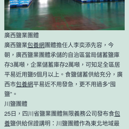
廣西鹽業團體
廣西鹽業
包養網
團體擔任人李奕添先容，今
朝，廣西鹽業團體承儲的自治區當局儲蓄鹽庫
存3萬噸，企業儲蓄庫存2萬噸，可知足全區居
平易近用鹽5個月以上。食鹽儲蓄供給充分，廣
西市
包養網
平易近不用發急，更不用過多“囤
鹽”。
川鹽團體
25日，四川省鹽業團體無限義務公司發布食
包
養
鹽供給保證講明：川鹽團體作為東北地域最