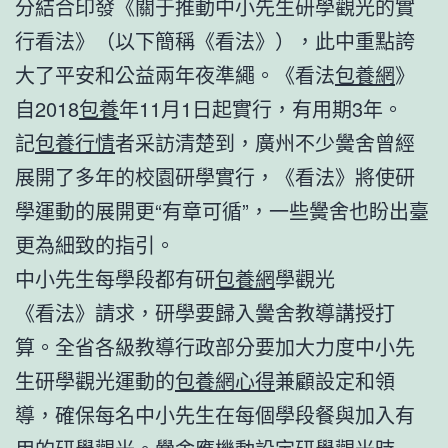
分結合印發《關于推動中小先生研學觀光的實
行看法》（以下簡稱《看法》），此中重點誇
大了平安和公益兩年夜準繩。《看法
包養網
》
自2018
包養
年11月1日起實行，有用期3年。
記
包養行情
者采訪清楚到，廣州不少黌舍曾經
展開了多年的校園研學實行，《看法》將使研
學運動的展開更“有章可循”，一些黌舍也盼出臺
更為細致的指引。
中小先生每學段都有研
包養網
學觀光
《看法》請求，研學要歸入黌舍教導講授打
算。全省各級教導行政部分要加大力度中小先
生研學觀光運動的
包養網心得
兼顧設定和領
導，確保每名中小先生在每個學段餐與加入有