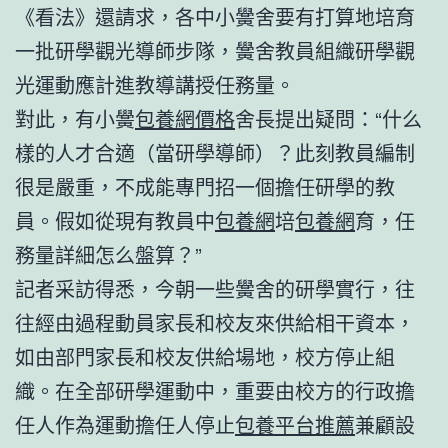
《看法》還請求，各中小黌舍要有打算地培育
一批研學觀光導師步隊，黌舍教員組織研學觀
光運動應計進教導講授任務量。
對此，有小黌
包養網價格
舍長提出疑問：“什么
樣的人才合適（當研學導師）？此刻教員編制
很是嚴重，不成能專門招一個擔任研學的教
員。假如從現有教員中
包養網
培
包養網
育，任
務量詳細怎么盤算？”
記者采訪得悉，今朝一些黌舍的研學實行，往
往經由過程動員家長和校友來供給相干資本，
如由部門家長和校友供給場地，校方停止組
織。在全部研學運動中，重要由校方的行政擔
任人作為運動擔任人停止
包養平台推薦
兼顧設