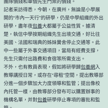
團隊價錢和單個先生門票的價錢。
記者采訪得悉，今朝，在廣州，無論是小學展
開的“市內一天行”的研學，仍是中學組織的外出
研學，盡年夜
包養
大都屬于公益性質。據清
楚，執信中學按期組織先生出境交通，好比往
美國、法國和瑞典的姊妹黌舍停止交通等。此
中一些屬于外事交通項目，當局有經費支撐，
先生只需付出路費和食宿等所需支出。
不外，也有教員表現，假如將研學歸
包養網
入
教導講授日常，或存在“尋租”空間，提出教導部
分進一個步驟加大力度領導和監管；提出像校
內托管一樣，由教導部分發布可以購置辦事的
機構名單，并對
包養
研學停止專項的審批和監
管。