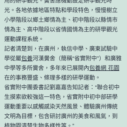
用的研學觀光。黌舍應機動設定研學觀光時
光。各地依據地區特點和學段特色，慢慢樹立
小學階段以鄉土鄉情為主、初中階段以縣情市
情為主、高中階段以省情國情為主的研學觀光
運動課程系統。
記者清楚到，在廣州，執信中學、廣東試驗中
學從屬
包養
河漢黌舍（簡稱“省實附中”）和廣雅
中學等多所黌舍，多年來已展開內
包養網 花園
在的事務豐盛、條理多樣的研學運動。
省實附中團委書記劉嘉嘉告知記者：“聯合初中
生摸索欲較強這一特色，省實附中初中部研學
運動重要以感觸感染天然風景、體驗廣州傳統
文明為目標，包含研討廣州的美食和風氣，到
植物園清楚生物多樣性等。”