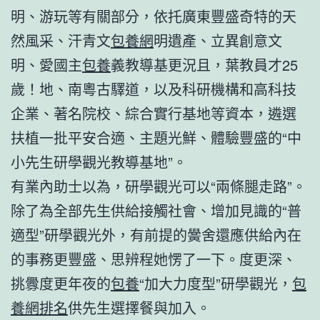
明、游玩等有關部分，依托廣東豐盛奇特的天
然風采、汗青文
包養網
明遺產、立異創意文
明、愛國主
包養
義教導基更況且，葉教員才25
歲！地、南粵古驛道，以及科研機構和高科技
企業、著名院校、綜合實行基地等資本，遴選
扶植一批平安合適、主題光鮮、體驗豐盛的“中
小先生研學觀光教導基地”。
有業內助士以為，研學觀光可以“兩條腿走路”。
除了為全部先生供給接觸社會、增加見識的“普
適型”研學觀光外，有前提的黌舍還應供給內在
的事務更豐盛、思辨程她愣了一下。度更深、
挑釁度更年夜的
包養
“加大力度型”研學觀光，
包
養網排名
供先生選擇餐與加入。