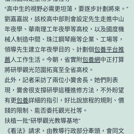
“高中生的視野必需更坦蕩，要逐步計劃將來。”
劉嘉嘉說，該校高中部則會設定先生走進中山
年夜學、華南理工年夜學等高校，以及國度機
械人制造中間、珠江鋼琴廠等企業、工場等，
領導先生建立年夜學目的、計劃個
包養平台推
薦
人工作生活。今朝，省實附
包養網
中正打算
將研學觀光范圍拓寬至全省高校。
此外，記者采訪了兩位小黌舍長。她們則表
現，黌舍很支撐研學這種進修方法，不外盼望
有更
包養
詳細的指引，好比說旅程的規則、價
錢的限制、能否委托觀光社等。
扶植一批“研學觀光教導基地”
《看法》請求，由教導行政部分牽頭，會同文