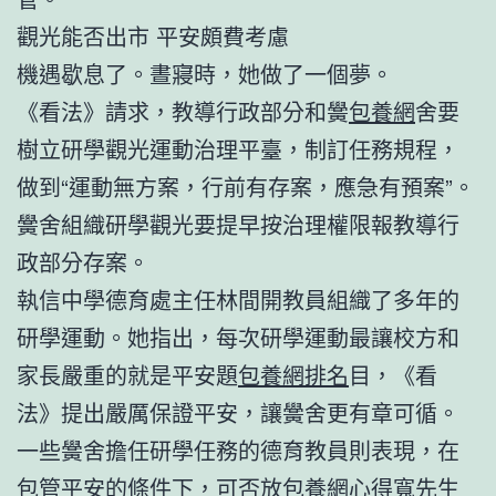
觀光能否出市 平安頗費考慮
機遇歇息了。晝寢時，她做了一個夢。
《看法》請求，教導行政部分和黌
包養網
舍要
樹立研學觀光運動治理平臺，制訂任務規程，
做到“運動無方案，行前有存案，應急有預案”。
黌舍組織研學觀光要提早按治理權限報教導行
政部分存案。
執信中學德育處主任林間開教員組織了多年的
研學運動。她指出，每次研學運動最讓校方和
家長嚴重的就是平安題
包養網排名
目，《看
法》提出嚴厲保證平安，讓黌舍更有章可循。
一些黌舍擔任研學任務的德育教員則表現，在
包管平安的條件下，可否放
包養網心得
寬先生