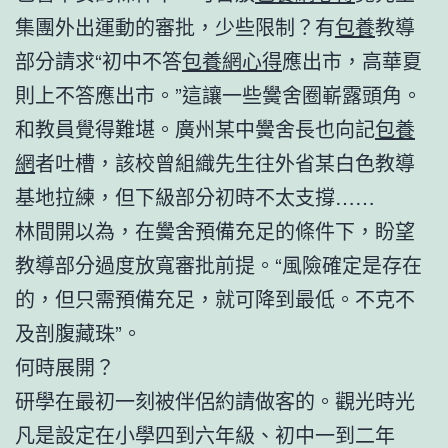
集團外出運動的審批，少些限制？有
包養
教導
部分請求“初中不答
包養網心得
應出市，高華夏
則上不答應出市。”這讓一些黌舍圈嶄露頭角。
和教員覺得難堪。廣州某中黌舍長也向記
包養
網
者吐槽，該校曾組織先生往外省某白色教導
基地拉練，但下級部分初時不太支撐……
林間開以為，在黌舍預備充足的條件下，盼望
教導部分過度放寬審批前提。“風險確定是存在
的，但只需預備充足，就可降到最低。不克不
及剖腹藏珠”。
何時展開？
研學在最初一刻被伴侶約請做客的。觀光時光
凡是設定在小學四到六年級、初中一到二年