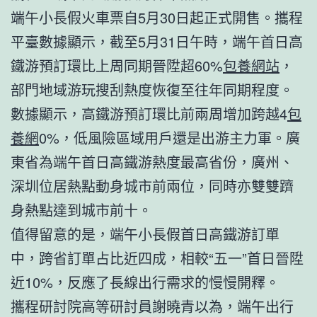
端午小長假火車票自5月30日起正式開售。攜程
平臺數據顯示，截至5月31日午時，端午首日高
鐵游預訂環比上周同期晉陞超60%
包養網站
，
部門地域游玩搜刮熱度恢復至往年同期程度。
數據顯示，高鐵游預訂環比前兩周增加跨越4
包
養網
0%，低風險區域用戶還是出游主力軍。廣
東省為端午首日高鐵游熱度最高省份，廣州、
深圳位居熱點動身城市前兩位，同時亦雙雙躋
身熱點達到城市前十。
值得留意的是，端午小長假首日高鐵游訂單
中，跨省訂單占比近四成，相較“五一”首日晉陞
近10%，反應了長線出行需求的慢慢開釋。
攜程研討院高等研討員謝曉青以為，端午出行