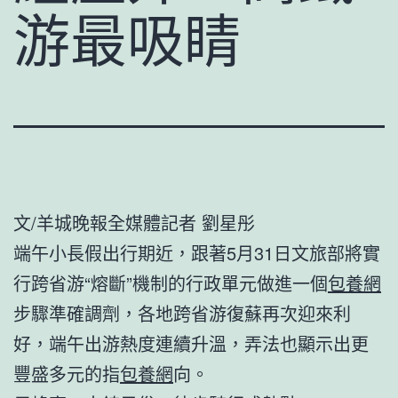
游最吸睛
文/羊城晚報全媒體記者 劉星彤
端午小長假出行期近，跟著5月31日文旅部將實
行跨省游“熔斷”機制的行政單元做進一個
包養網
步驟準確調劑，各地跨省游復蘇再次迎來利
好，端午出游熱度連續升溫，弄法也顯示出更
豐盛多元的指
包養網
向。