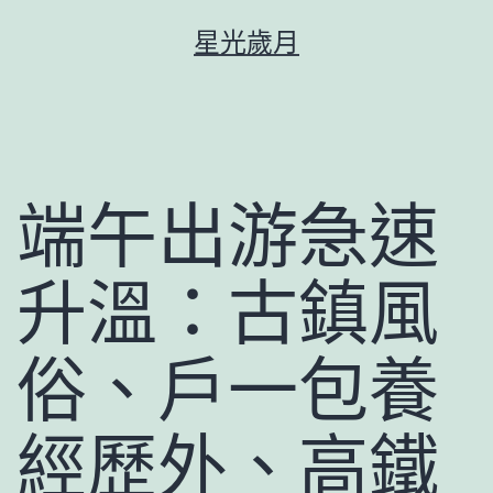
跳
星光歲月
至
主
要
內
容
端午出游急速
升溫：古鎮風
俗、戶一包養
經歷外、高鐵