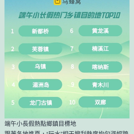
端午小長假熱點鄉鎮目標地
跟著各地進夏，“玩水”相干搜刮熱度均勻漲幅跨