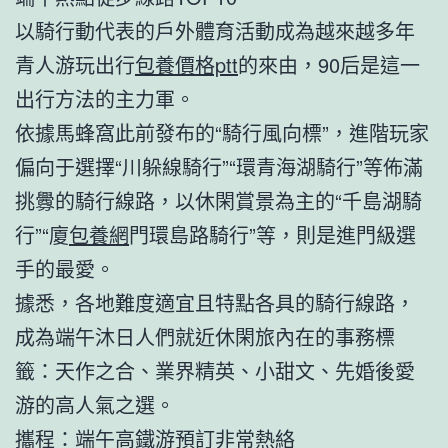
以騎行動代表的戶外體育活動成為越來越多年
青人游玩出行
包養價格ptt
的來由，90后是這一
出行方法的主力軍。
依據馬蜂窩此前發布的“騎行風向標”，進階玩家
偏向于選擇“川躲線騎行”“環青海湖騎行”等佈滿
挑釁的騎行線路，以休閑賞景為主的“千島湖騎
行”“廈
包養網
門環島路騎行”等，則是進門級選
手的最愛。
據悉，各地難度適宜且特點各具的騎行線路，
成為端午沐日人們就近休閑旅內在的事務標
籤：天作之合、業界精英、小甜文、先婚後愛
游的高人氣之選。
攜程：端午高鐵游預訂非常熱絡