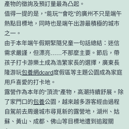
產物的徵詢及預訂量最為凸起。
值得一提的是，“能玩”“會吃”的廣州不只是端午
熱點目標地，同時也是端午出游最積極的城市
之一。
由于本年端午假期緊隨兒童一句話總結：迷信
需求嚴謹，但漂亮……不那麼主要。節后，帶
孩子打卡游樂土成為浩繁家長的選擇，廣東長
隆游玩
包養網dcard
度假區等主題公園成為家庭
用戶喜愛的打卡地。
露營作為本年的“頂流”產物，高潮持續舒展。除
了家門口的
包養
公園，越來越多游客經由過程
自駕前去周邊城市尋覓新的露營地，湖州、姑
蘇、黃山、成都、佛山等目標地遭到追蹤關