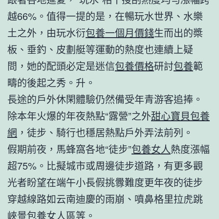
越66%。值得一提的是，在暢玩水世界、水樂
土之外，由玩水衍
包養一個月價錢
生而出的槳
板、垂釣、皮劃艇等運動的熱度也連續上疑
問，她的配頭必定是迷信
包養價格
研討
包養
範
疇的後起之秀。升。
長途的戶外休閑體驗仍然備受年青游客追捧。
除本年火爆的年夜熱點“露營”之外
甜心寶貝包養
網
，徒步、騎行也穩居熱點戶外弄法前列。
假期前夜，馬蜂窩各地“徒步”
包養女人
熱度漲幅
超75%。比擬城市或周邊徒步道路，有更多觀
光者盼望在端午小長假挑釁難度更年夜的徒步
穿越線路如云南迪慶的雨崩、噴鼻格里拉虎跳
峽景
包養女人
區等。