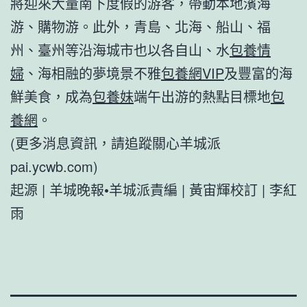
將迎來大量南下度假的游客，帶動本地濱海
游、購物游。此外，青島、北海、船山、福
州、臺州等沿海城市也以各自山、水
包養情
婦
、海相融的夢境景不雅
包養網VIP
及豐富的海
鮮美食，成為
包養妹
端午出游的熱點目標地
包
養網
。
(更多消息資訊，請追蹤關心羊城派
pai.ycwb.com)
起源 | 羊城晚報•羊城派責編 | 黃宙輝校訂 | 李紅
雨