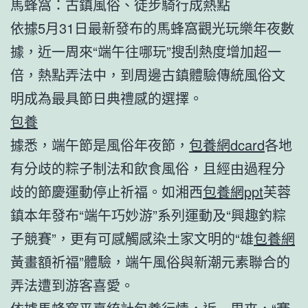
馬蜂窩：古鎮風俗、徒步騎行成熱點
依據5月31日最新發布的馬蜂窩觀光玩樂年夜數
據，近一周來“端午往哪玩”搜刮熱度增加超一
倍，熱點弄法中，到周邊古鎮體驗傳統風俗文
明成為最具節日典禮感的選擇。
包養
據悉，端午節是風俗年夜節，
包養網dcard
各地
有分歧的粽子制法和飲食風俗，且經由過程分
歧的節慶運動停止祈福。如湘西
包養網ppt
芙蓉
鎮本年發布“端午巧妙游”系列運動及“興趣釣粽
子競賽”，更有可感觸感染土家文明的“雄
包養網
黃畫額祈福”體驗，端午風俗與新潮元素聯合的
弄法遭到游客喜愛。