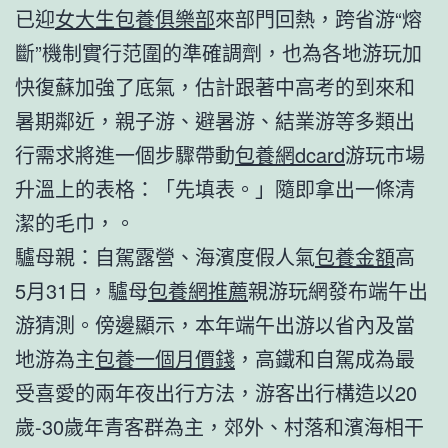
已迎
女大生包養俱樂部
來部門回熱，跨省游“熔
斷”機制實行范圍的準確調劑，也為各地游玩加
快復蘇加強了底氣，估計跟著中高考的到來和
暑期鄰近，親子游、避暑游、結業游等多類出
行需求將進一個步驟帶動
包養網dcard
游玩市場
升溫上的表格：「先填表。」隨即拿出一條清
潔的毛巾，。
驢母親：自駕露營、海濱度假人氣
包養金額
高
5月31日，驢母
包養網推薦
親游玩網發布端午出
游猜測。傍邊顯示，本年端午出游以省內及當
地游為主
包養一個月價錢
，高鐵和自駕成為最
受喜愛的兩年夜出行方法，游客出行構造以20
歲-30歲年青客群為主，郊外、村落和濱海相干