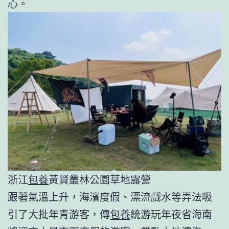
心。
浙江
包養
黃賢叢林公園草地露營
跟著氣溫上升，海濱度假、漂流戲水等弄法吸
引了大批年青游客，傳
包養
統游玩年夜省海南