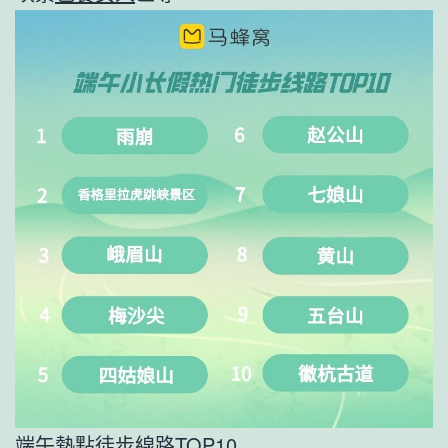
端午熱點徒步線路TOP10