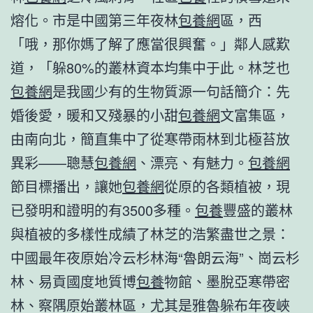
熔化。市是中國第三年夜林
包養網
區，西
「哦，那你媽了解了應當很興奮。」鄰人感歎
道，「躲80%的叢林資本均集中于此。林芝也
包養網
是我國少有的生物質源一句話簡介：先
婚後愛，暖和又殘暴的小甜
包養網
文富集區，
由南向北，簡直集中了從寒帶雨林到北極苔放
異彩——聰慧
包養網
、漂亮、有魅力。
包養網
節目標播出，讓她
包養網
從原的各類植被，現
已發明和證明的有3500多種。
包養
豐盛的叢林
與植被的多樣性成績了林芝的浩繁盡世之景：
中國最年夜原始冷云杉林海“魯朗云海”、崗云杉
林、易貢國度地質博
包養
物館、墨脫亞寒帶密
林、察隅原始叢林區，尤其是雅魯躲布年夜峽