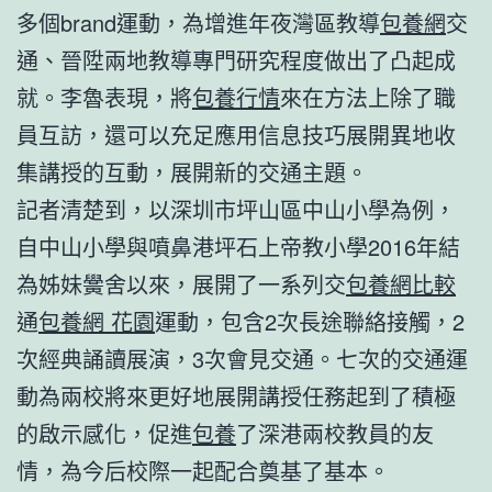
多個brand運動，為增進年夜灣區教導
包養網
交
通、晉陞兩地教導專門研究程度做出了凸起成
就。李魯表現，將
包養行情
來在方法上除了職
員互訪，還可以充足應用信息技巧展開異地收
集講授的互動，展開新的交通主題。
記者清楚到，以深圳市坪山區中山小學為例，
自中山小學與噴鼻港坪石上帝教小學2016年結
為姊妹黌舍以來，展開了一系列交
包養網比較
通
包養網 花園
運動，包含2次長途聯絡接觸，2
次經典誦讀展演，3次會見交通。七次的交通運
動為兩校將來更好地展開講授任務起到了積極
的啟示感化，促進
包養
了深港兩校教員的友
情，為今后校際一起配合奠基了基本。