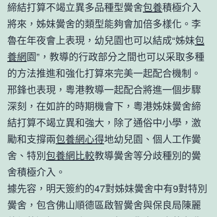
締結打算不竭立異多品種型黌舍
包養
積極介入
將來，姊妹黌舍的類型能夠會加倍多樣化。李
魯在年夜會上表現，幼兒園也可以結成“姊妹
包
養網
園”，教導的行政部分之間也可以采取多種
的方法推進和強化打算來完美一起配合機制。
邢鋒也表現，粵港教導一起配合將進一個步驟
深刻，在如許的時期機會下，粵港姊妹黌舍締
結打算不竭立異和強大，除了通俗中小學，激
勵和支撐兩
包養網心得
地幼兒園、個人工作黌
舍、特別
包養網比較
教導黌舍等分歧種別的黌
舍積極介入。
據先容，明天簽約的47對姊妹黌舍中有9對特別
黌舍，包含佛山順德區啟智黌舍與保良局陳麗