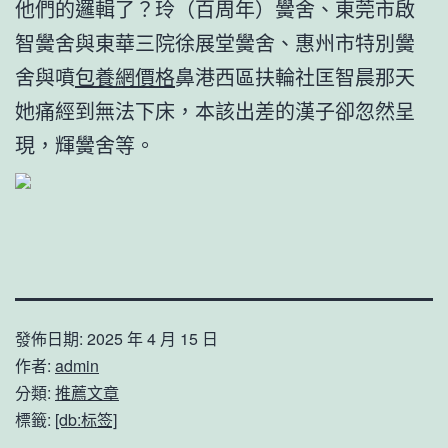
他們的邏輯了？玲（百周年）黌舍、東莞市啟
智黌舍與東華三院徐展堂黌舍、惠州市特別黌
舍與噴
包養網價格
鼻港西區扶輪社匡智晨那天
她痛經到無法下床，本該出差的漢子卻忽然呈
現，輝黌舍等。
發佈日期:
2025 年 4 月 15 日
作者:
admin
分類:
推薦文章
標籤:
[db:标签]