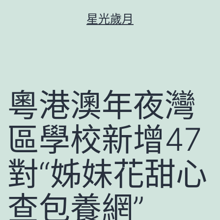
跳
星光歲月
至
主
要
內
容
粵港澳年夜灣
區學校新增47
對“姊妹花甜心
查包養網”