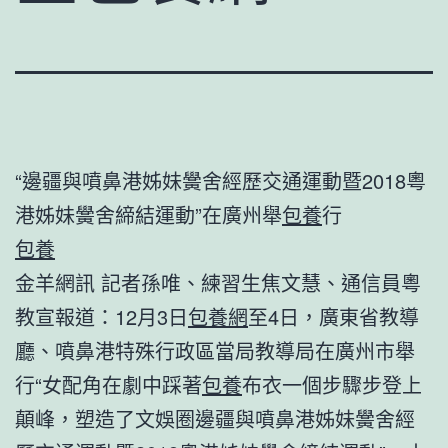
“邊疆與噴鼻港姊妹黌舍經歷交通運動暨2018粵
港姊妹黌舍締結運動”在廣州舉
包養
行
包養
金羊網訊 記者孫唯、練習生焦文慧、通信員粵
教宣報道：12月3日
包養網
至4日，廣東省教導
廳、噴鼻港特殊行政區當局教導局在廣州市舉
行“女配角在劇中踩著
包養
布衣一個步驟步登上
顛峰，塑造了文娛圈邊疆與噴鼻港姊妹黌舍經