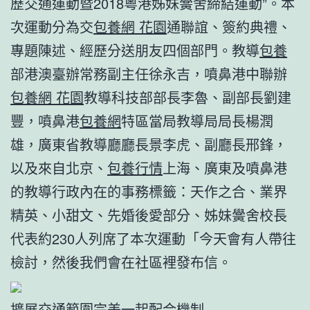
歷交通運動暨2018粵港姊妹黌舍締結運動”。本
次運動分為交
包養網 花園
通聯誼、簽約典禮、
專題陳述、經歷分送朋友四個部門。教導
包養
部港澳臺辦常務副主任徐永吉，噴鼻港中聯辦
包養網 花園
教導科技部部長李魯、副部長劉建
豐，噴鼻港
包養網
特區當局教導局局長楊潤
雄，廣東省教導廳廳長景李虎、副廳長邢鋒，
以及來自北京、
包養行情
上海、廣東及噴鼻港
的教導行政內在的事務標籤：天作之合、業界
精英、小甜文、先婚後愛部分、姊妹黌舍校長
代表約230人列席了本次運動「今天會有人帶往
檢討，然後我們會在社區裡發布信。
擴展交通範圍完美一起配合機制