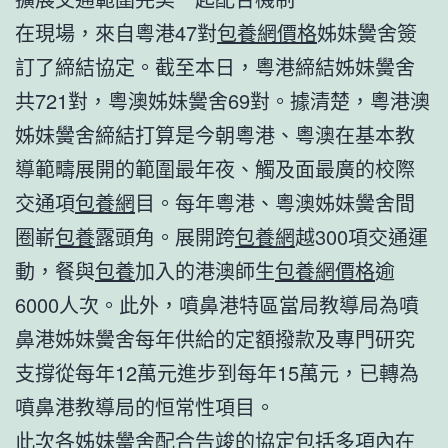
在現場，來自粵港47對
包養網價格
姊妹黌舍簽
訂了締結協定。截至本日，粵港締結姊妹黌舍
共721對，粵澳姊妹黌舍69對。據清楚，粵港澳
姊妹黌舍締結打算是今朝粵港、粵澳在基本教
導範疇展開的範圍最年夜、觸及面最廣的校際
交通項
包養網
目。每年粵港、粵澳姊妹黌舍間
圈嶄
包養
露頭角。展開跨
包養網
越300項交通運
動，餐與
包養
加入的港澳師生
包養網價格
逾
6000人次。此外，噴鼻港特區當局教導局為噴
鼻港姊妹黌舍每年供給的定額撥款及專門研究
支撐從每年12萬元進步到每年15萬元，已轉為
噴鼻港教導局的恒常性項目。
此次各姊妹黌舍配合告竣的協定包括多項內在