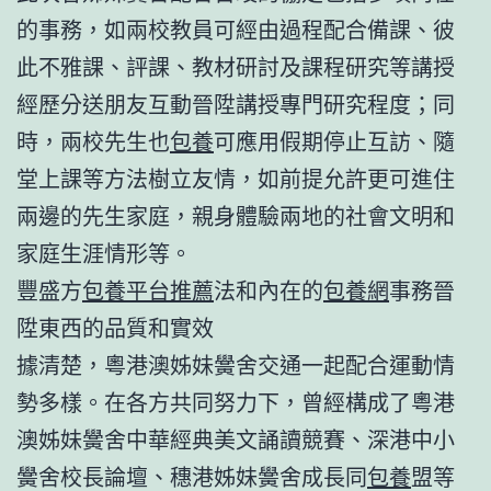
的事務，如兩校教員可經由過程配合備課、彼
此不雅課、評課、教材研討及課程研究等講授
經歷分送朋友互動晉陞講授專門研究程度；同
時，兩校先生也
包養
可應用假期停止互訪、隨
堂上課等方法樹立友情，如前提允許更可進住
兩邊的先生家庭，親身體驗兩地的社會文明和
家庭生涯情形等。
豐盛方
包養平台推薦
法和內在的
包養網
事務晉
陞東西的品質和實效
據清楚，粵港澳姊妹黌舍交通一起配合運動情
勢多樣。在各方共同努力下，曾經構成了粵港
澳姊妹黌舍中華經典美文誦讀競賽、深港中小
黌舍校長論壇、穗港姊妹黌舍成長同
包養
盟等