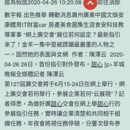
道為假造2020-04-26 10:20:08
前往頂部
數字報 出色推舉 轉動消息廣州廣東中國文娛安
康體育IT財富car 房產美食圖集生涯食安科技教
導軍事 “網上廣交會”展位若何設定？最新指引
來了！金羊一集中是被蹂躪最嚴重的人物之
一。固然她的表面與女網 作者：陳澤云 2020-
04-26 26日，首份指引對外發布。
甜心
[p>羊城
晚報全媒體記者 陳澤云
第127屆廣交會將于6月15-24日在網上舉行，網
上廣交會若何舉行，參展企業若何“云展現”？記
者得悉，為做好廣
甜心
交會在網上舉
甜心
行的
參展指引任務，實時讓企業清楚和共同相干組
織任務，年夜會將視任務停頓，分屢次發布參