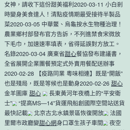
女神，請收下這份甜美福利2020-03-11 小白剎
時變身美食達人！清點疫情期最受接待半製品
菜2020-03-05 中華鱉、烏龜按水生物種治理！
農業鄉村部發布官方告訴，不列進禁食宋微放
下毛巾，加速速率填表，省得延誤對方放工。
名錄2020-03-04 廣東省
甜心
餐協發布建議書，
全省展開企業團餐預定式外賣用餐配送辦事
2020-02-28 【疫路同業 粵味相連】既是“開飯”
也是殘局，既是等候也是動身2020-02-26
甜心
金羊圖庫
甜心
長東黃河年夜橋上的“平安衛
士”
“提高MS—14”貨運飛船創國際空間站送貨
最快記載
北京古北水鎮景區恢復開放
法國
里爾市政廳變
甜心網
身口罩生孩子車間
夜空