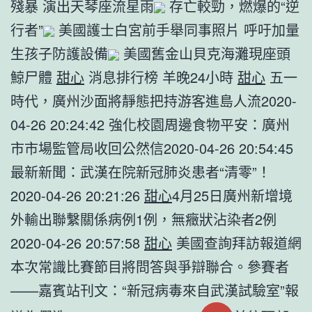
殘暴 演出天琴座流星雨
存亡較勁，燃爆的“逆
行者”
美國護士白宮前手舉同事照片 呼吁加量
生孩子防護設備
美國舊金山貝克海灘現座頭
鯨尸體
甜心
消息排行榜 羊晚24小時
甜心
五一
時代，廣州沙面將靜態把持游客進島人流2020-
04-26 20:24:42 強化校園周邊食物平安：廣州
市市場監管局收回公然信2020-04-26 20:54:45
最新新聞：武漢在院新冠肺炎患者“清零”！
2020-04-26 20:21:26
甜心
4月25日廣州新增境
外輸出聯繫關係病例1例，無癥狀沾染者2例
2020-04-26 20:57:58
甜心
美國查詢拜訪報道網
本次常識比賽節目將問答與爭辯聯合。參賽者
——嘉賓站刊文：“新冠病毒來自武漢試驗室”報