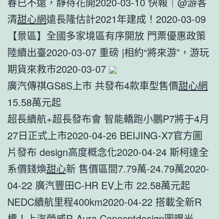
春已不遠，靜待花開2020-03-10 快報｜@游客
清
甜心網
遠長隆估計2021年建成！2020-03-09
【景區】全國多家境區有序開放 門票優惠政策
陸續出臺2020-03-07 重磅 |相約“將來游”，游玩
期貨來救市2020-03-07
廣汽傳祺GS8S上市 共發布4款車型售價
甜心網
15.58萬元起
超長續航+超長發布會 智能轎跑小鵬P7將于4月
27日正式上市2020-04-26 BEIJING-X7官方圖
片發布 design高度概念化2020-04-24 斯柯達全
系價錢煥
甜心
新 售價區間7.79萬-24.79萬2020-
04-22 廣汽豐田C-HR EV上市 22.58萬元起
NEDC續航里程400km2020-04-22 ​搭載全新R
標！上汽榮威R-Aura Conceptdesign圖曝光