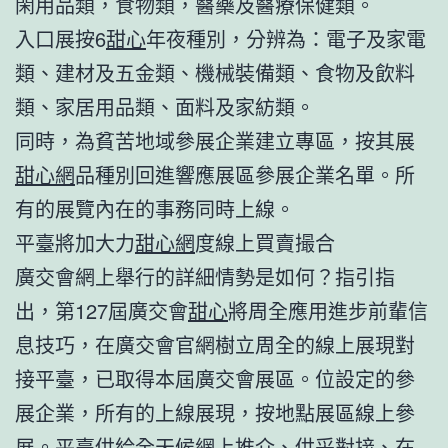
閑用品類，食物類，醫藥及醫療保健類。
入口展按6
甜心
年夜種別，分辨為：電子及家電
類、建材及五金類、機械裝備類、食物及飲料
類、家居用品類、面料及家紡類。
同時，為貧苦地域參展企業建立專區，按其展
甜心網
品種別回進響應展區參展企業名單。所
有的展覽內在的事務同時上線。
平臺將加大力
甜心網
度線上買賣撮合
廣交會網上舉行的詳細情勢是如何？指引指
出，第127屆廣交會
甜心
將周全應用進步前輩信
息技巧，在廣交會官網樹立周全的線上展現對
接平臺，已取得本屆廣交會展區。位設定的參
展企業，所有的上線展現，按地點展區線上參
展。平臺供給全天候網上推介、供采對接、在