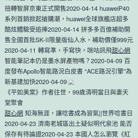
扭轉智屏京東正式開售2020-04-14 huaweiP40
系列首銷掀起搶購潮，huawei全球旗艦店超多
酷炫體驗受追捧2020-04-14 拼多多百億補助開
售全國首批SK-II限量版仙人水，補助價僅999元
2020-04-11 轉寫準，手寫快，咪咕訊飛
甜心網
智能筆記本仍是墨水屏產物嗎？2020-04-09 百
度發布Apollo智能路況白皮書 “ACE路況引擎”為
新基建加快2020-04-09
《平如美棠》作者往世，99歲清明當日與妻天
堂聚會
甜心網
知海無涯，讓唸書成為習氣||世界唸書日
2020-04-23 濟南老城區出土疑似明代泉池 能否
保存有待論證2020-04-23 本國人怎么瀏覽《紅