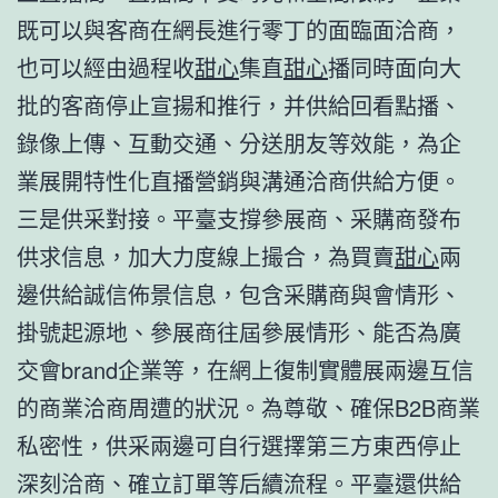
既可以與客商在網長進行零丁的面臨面洽商，
也可以經由過程收
甜心
集直
甜心
播同時面向大
批的客商停止宣揚和推行，并供給回看點播、
錄像上傳、互動交通、分送朋友等效能，為企
業展開特性化直播營銷與溝通洽商供給方便。
三是供采對接。平臺支撐參展商、采購商發布
供求信息，加大力度線上撮合，為買賣
甜心
兩
邊供給誠信佈景信息，包含采購商與會情形、
掛號起源地、參展商往屆參展情形、能否為廣
交會brand企業等，在網上復制實體展兩邊互信
的商業洽商周遭的狀況。為尊敬、確保B2B商業
私密性，供采兩邊可自行選擇第三方東西停止
深刻洽商、確立訂單等后續流程。平臺還供給