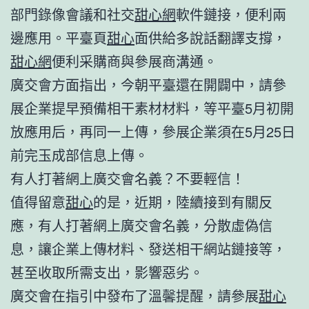
部門錄像會議和社交
甜心網
軟件鏈接，便利兩
邊應用。平臺頁
甜心
面供給多說話翻譯支撐，
甜心網
便利采購商與參展商溝通。
廣交會方面指出，今朝平臺還在開闢中，請參
展企業提早預備相干素材材料，等平臺5月初開
放應用后，再同一上傳，參展企業須在5月25日
前完玉成部信息上傳。
有人打著網上廣交會名義？不要輕信！
值得留意
甜心
的是，近期，陸續接到有關反
應，有人打著網上廣交會名義，分散虛偽信
息，讓企業上傳材料、發送相干網站鏈接等，
甚至收取所需支出，影響惡劣。
廣交會在指引中發布了溫馨提醒，請參展
甜心