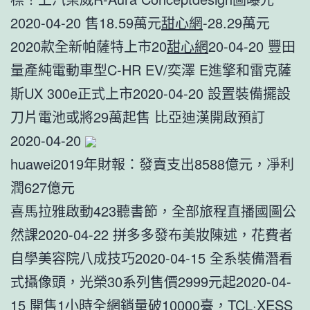
2020-04-20 ​售18.59萬元
甜心網
-28.29萬元
2020款全新帕薩特上市20
甜心網
20-04-20 豐田
量產純電動車型C-HR EV/奕澤 E進擎和雷克薩
斯UX 300e正式上市2020-04-20 設置裝備擺設
刀片電池或將29萬起售 比亞迪漢開啟預訂
2020-04-20
huawei2019年財報：發賣支出8588億元，凈利
潤627億元
喜馬拉雅啟動423聽書節，全部旅程直播國圖公
然課2020-04-22 拼多多發布美妝陳述，花費者
自學美容院八成技巧2020-04-15 全系裝備潛看
式攝像頭，光榮30系列售價2999元起2020-04-
15 開售1小時全網銷量破10000臺，TCL·XESS