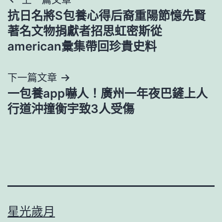
文
抗日名將S包養心得后裔重陽節憶先賢
章
著名文物捐獻者招思虹密斯從
導
american彙集帶回珍貴史料
覽
下一篇文章
一包養app嚇人！廣州一年夜巴鏟上人
行道沖撞衡宇致3人受傷
星光歲月