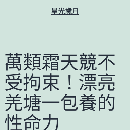
跳
星光歲月
至
主
要
內
容
萬類霜天競不
受拘束！漂亮
羌塘一包養的
性命力