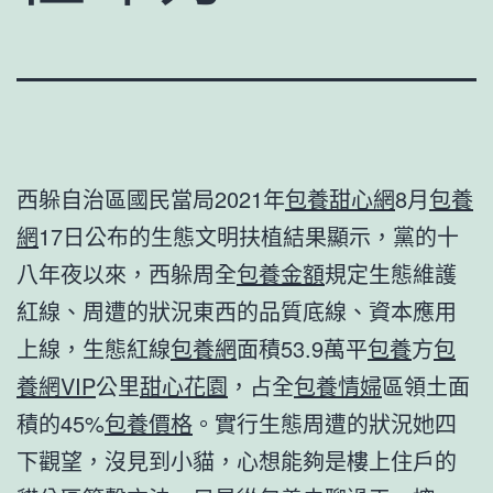
西躲自治區國民當局2021年
包養甜心網
8月
包養
網
17日公布的生態文明扶植結果顯示，黨的十
八年夜以來，西躲周全
包養金額
規定生態維護
紅線、周遭的狀況東西的品質底線、資本應用
上線，生態紅線
包養網
面積53.9萬平
包養
方
包
養網VIP
公里
甜心花園
，占全
包養情婦
區領土面
積的45%
包養價格
。實行生態周遭的狀況她四
下觀望，沒見到小貓，心想能夠是樓上住戶的