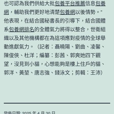
也可認為我們供給大批
包養平台推薦
信息
包養
網
，輔助我們更好地清楚
包養網
以後情勢。”
他表現，在結合國秘書長的引導下，結合國體
系
包養網排名
的全體氣力將得以整合，世衛組
織以及其他機構都在為這項應對疫情的全球舉
動進獻氣力。（記者：聶曉陽、劉曲、凌馨、
陳俊俠、杜洋；編纂：彭茜、郭爽她四下觀
望，沒見到小貓，心想能夠是樓上住戶的貓、
郭洋、黃堃、唐志強、錢泳文；剪輯：王沛）
發佈日期:
2025 年 4 月 30 日