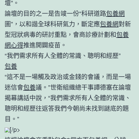
壇”。
論壇的目的之一是告竣一份“科研道路
包養網
圖”，以和諧全球科研氣力，斷定應
包養網
對新
型冠狀病毒的研討重點，會商診療計劃和
包養
網心得
推進開闢疫苗。
“我們需求所有人全體的常識、聰明和經歷”
包養
“這不是一場觸及政治或金錢的會議，而是一場
迷信會
包養
議。”世衛組織總干事譚德塞在論壇
揭幕講話中說，“我們需求所有人全體的常識、
聰明和經歷往返答我們今朝尚未找到謎底的題
目。”
[/p>