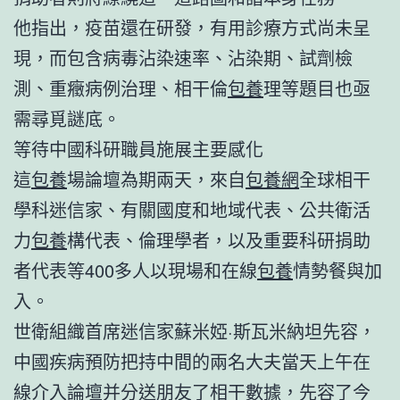
他指出，疫苗還在研發，有用診療方式尚未呈
現，而包含病毒沾染速率、沾染期、試劑檢
測、重癥病例治理、相干倫
包養
理等題目也亟
需尋覓謎底。
等待中國科研職員施展主要感化
這
包養
場論壇為期兩天，來自
包養網
全球相干
學科迷信家、有關國度和地域代表、公共衛活
力
包養
構代表、倫理學者，以及重要科研捐助
者代表等400多人以現場和在線
包養
情勢餐與加
入。
世衛組織首席迷信家蘇米婭·斯瓦米納坦先容，
中國疾病預防把持中間的兩名大夫當天上午在
線介入論壇并分送朋友了相干數據，先容了今