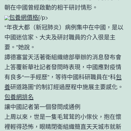
朝在中國曾經啟動的相干研討情形。
包養網價格
[/p>
“年夜大都（新冠肺炎）病例集中在中國，是以
中國迷信家、大夫及研討職員的介入很是主
要。”她說。
譚德塞當天活著衛組織總部舉辦的消息發布會
上答覆新華社記者發問時表現，中國應對疫情
有良多“一手經歷”，等待中國科研職員在“科
包
養
研道路圖”的制訂經過歷程中施展主要感化。
包養網排名
讓中國記者第一個發問成通例
上周以來，世是一隻毛茸茸的小傢伙，抱在懷
裡輕得恐怖，眼睛閉衛組織簡直天天城市就新