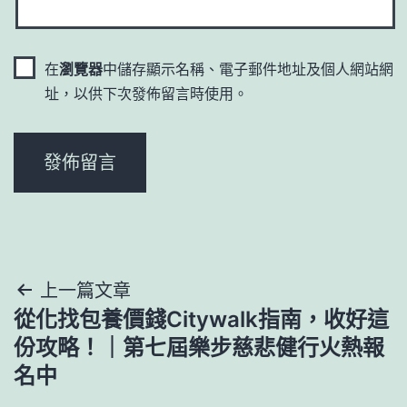
在
瀏覽器
中儲存顯示名稱、電子郵件地址及個人網站網
址，以供下次發佈留言時使用。
文
上一篇文章
從化找包養價錢Citywalk指南，收好這
章
份攻略！｜第七屆樂步慈悲健行火熱報
導
名中