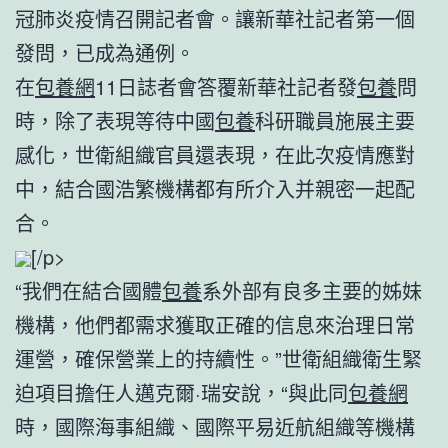
冠肺炎疫情召開記者會。讓新華社記者第一個
發問，已成為通例。
在
包養網
11日誌者會答覆新華社記者發
包養
問
時，除了表現等待中國
包養
科研職員施展主要
感化，世衛組織官員還表現，在此次疫情應對
中，結合國浩繁機構都有所介入并親密一起配
合。
[/p>
“我們在結合國體
包養
系外部有良多主要的姊妹
機構，他們都需求獲取正確的信息來治理日常
運營，確保營業上的持續性。”世衛組織衛生緊
迫項目擔任人邁克爾·瑞安說，“與此同
包養網
時，國際海事組織、國際平易近航組織等機構