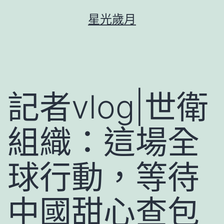
跳
星光歲月
至
主
要
內
容
記者vlog|世衛
組織：這場全
球行動，等待
中國甜心查包