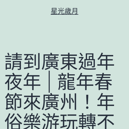
跳
星光歲月
至
主
要
內
容
請到廣東過年
夜年 | 龍年春
節來廣州！年
俗樂游玩轉不