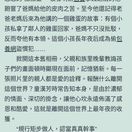
飽嘗了爸媽給他的皮肉之苦。至今他還記得老
爸老媽后來為他講的一個雞蛋的故事：有個小
孩私拿了鄰人的雞蛋回家，爸媽不只沒批駁，
反而夸他有本領。這個小孩長年夜后成為偷
包
養網
盜慣犯……
掀開這本舊相冊，父親和族里晚輩教誨孩
子們的畫面頓時顯現在面前，記憶猶新。每一
張照片里的親人都是愛的詮釋。報酬什么離開
這個世界？童漢芳時常告知本身，是由於濃郁
的情面、深切的掛念，讓他心坎永遠佈滿了感
恩和酷愛，這就是離開這個世界上最年夜的收
獲。
“規行矩步做人，認當真真幹事”