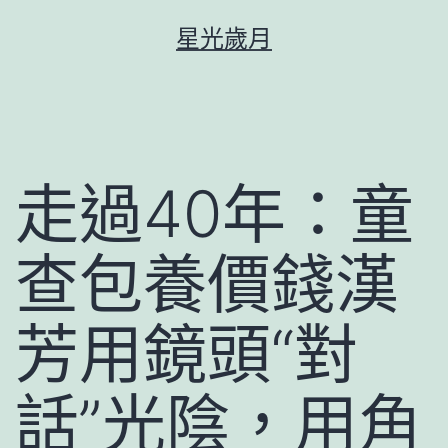
跳
星光歲月
至
主
要
內
容
走過40年：童
查包養價錢漢
芳用鏡頭“對
話”光陰，用角