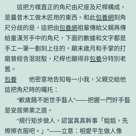
這把方樸直正的角尺由尺座及尺桿構成，
是曩昔木工做木匠用的東西。和此
包養網
刻角
尺分歧的是，這把由
包養網
祖輩傳給父親再傳
給童漢芳手中的角尺，下面的數據和文字都是
手工一筆一劃刻上往的。顛末歲月和手掌的打
磨曾經含混斑駁，尺桿也顯得非
包養
分特別老
舊。
包養
他密意地告知每一小我，父親交給他
這把角尺時的囑托：
“歉歲餓不逝世手藝人”——把握一門好手藝
是安居樂業之道。
“規行矩步做人，認當真真幹事「姐姐，先
擦擦衣服吧。」”——立意：相愛平生做人像