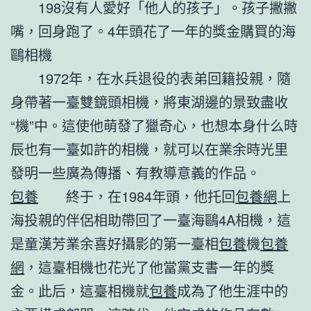
198沒有人愛好「他人的孩子」。孩子撇撇
嘴，回身跑了。4年頭花了一年的獎金購買的海
鷗相機
1972年，在水兵退役的表弟回籍投親，隨
身帶著一臺雙鏡頭相機，將東湖邊的景致盡收
“機”中。這使他萌發了獵奇心，也想本身什么時
辰也有一臺如許的相機，就可以在業余時光里
發明一些廣為傳播、有教導意義的作品。
包養
終于，在1984年頭，他托回
包養網
上
海投親的伴侶相助帶回了一臺海鷗4A相機，這
是童漢芳業余喜好攝影的第一臺相
包養
機
包養
網
，這臺相機也花光了他當黨支書一年的獎
金。此后，這臺相機就
包養
成為了他生涯中的