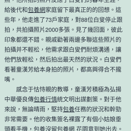
給後代和
包養網
家庭留下最真正的的回想。這
些年，他走進了73戶家庭，對88位白叟停止跟
拍，共拍攝照片2000多張。見了幾回面，彼此
印象都還不錯。親戚勸著兩邊多聯這些照片的
拍攝并不輕松，他需求跟白叟們耐煩溝通，讓
他們放輕松，然后拍出最天然的狀況。白叟們
看著童漢芳給本身拍的照片，都高興得合不攏
嘴。
感念于怙恃親的教導，童漢芳積極為弘揚
中華優良傳
包養行情
統文明出謀劃策。對于他
來說，無論晴雨，堅持
包養
任務的狀況和幹勁
非常需要。他的收集簽名裸露了有個小姑娘垂
頭看手機，
包養
沒留
包養網 花園
意到她出去。