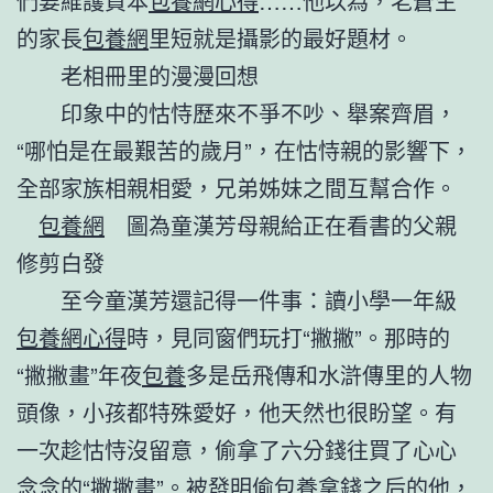
們要維護資本
包養網心得
……他以為，老蒼生
的家長
包養網
里短就是攝影的最好題材。
老相冊里的漫漫回想
印象中的怙恃歷來不爭不吵、舉案齊眉，
“哪怕是在最艱苦的歲月”，在怙恃親的影響下，
全部家族相親相愛，兄弟姊妹之間互幫合作。
包養網
圖為童漢芳母親給正在看書的父親
修剪白發
至今童漢芳還記得一件事：讀小學一年級
包養網心得
時，見同窗們玩打“撇撇”。那時的
“撇撇畫”年夜
包養
多是岳飛傳和水滸傳里的人物
頭像，小孩都特殊愛好，他天然也很盼望。有
一次趁怙恃沒留意，偷拿了六分錢往買了心心
念念的“撇撇畫”。被發明偷
包養
拿錢之后的他，