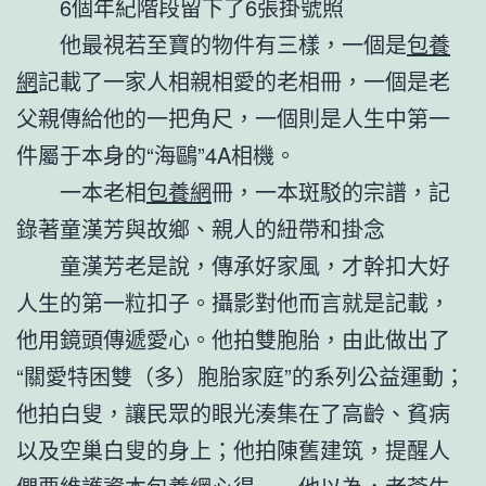
6個年紀階段留下了6張掛號照
他最視若至寶的物件有三樣，一個是
包養
網
記載了一家人相親相愛的老相冊，一個是老
父親傳給他的一把角尺，一個則是人生中第一
件屬于本身的“海鷗”4A相機。
一本老相
包養網
冊，一本斑駁的宗譜，記
錄著童漢芳與故鄉、親人的紐帶和掛念
童漢芳老是說，傳承好家風，才幹扣大好
人生的第一粒扣子。攝影對他而言就是記載，
他用鏡頭傳遞愛心。他拍雙胞胎，由此做出了
“關愛特困雙（多）胞胎家庭”的系列公益運動；
他拍白叟，讓民眾的眼光湊集在了高齡、貧病
以及空巢白叟的身上；他拍陳舊建筑，提醒人