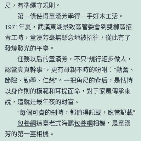
尺，有準繩守規則。
第一條使得童漢芳學得一手好木工活。
1971年夏，武漢東湖景致區管委會到雙柳區招
青工時，童漢芳毫無懸念地被招往，從此有了
發燒發光的平臺。
任務以后的童漢芳，不只“規行矩步做人，
認當真真幹事”，更有母親不時的吩咐：“勤奮、
節險、勤學、仁慈”。一把角尺的背后，是怙恃
以身作則的模範和耳提面命，對于家風傳承來
說，這就是最年夜的財富。
“每個可貴的剎時，都值得記載，應當記載”
包養網
這臺老式海鷗
包養網
相機，是童漢
芳的第一臺相機。