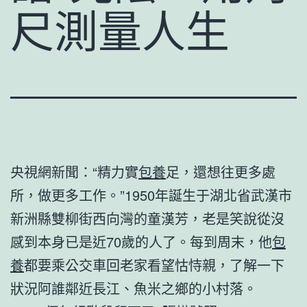
尺測量人生
央視網新聞：“精力實
包養
足，還想往更多處
所，做更多工作。”1950年誕生于湖北省武漢市
新洲縣雙柳街西向灣的童漢芳，老是笑說從沒
感到本身已是近70歲的人了。每到周末，他
包
養
都要乘公交車回老家看望怙恃親，了解一下
狀況阿誰鄰近長江、魚米之鄉的小村落。