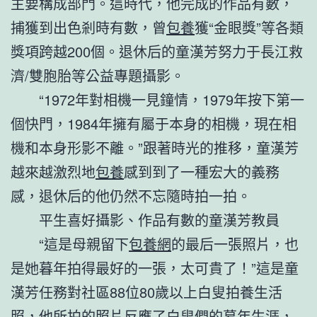
主要構成部門。這時代，他完成的作品有數，
捕獲到出色剎時有數，曾
包養
獲“金眼獎”等各類
獎項跨越200個。退休后的童漢芳努力于長江救
濟/雙胞胎等公益專題攝影。
“1972年對相機一見鐘情，1979年按下第一
個快門，1984年擁有屬于本身的相機，現在相
機和本身形影不離。”跟著時光的推移，童漢芳
越來越激烈地
包養
感到到了一種宏大的義務
感，退休后的他仍然不忘隨時拍一拍。
平生喜好攝影、作品有數的童漢芳教員
“這是母親留下
包養網
的最后一張照片，也
是她暮年拍得最好的一張，太可貴了！”這是童
漢芳任務對社區88位80歲以上白叟拍養生活
照，他所拍的照片反應了白叟們的暮年生涯，