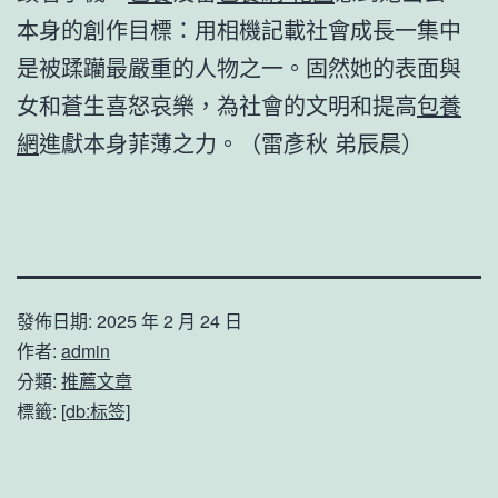
本身的創作目標：用相機記載社會成長一集中
是被蹂躪最嚴重的人物之一。固然她的表面與
女和蒼生喜怒哀樂，為社會的文明和提高
包養
網
進獻本身菲薄之力。（雷彥秋 弟辰晨）
發佈日期:
2025 年 2 月 24 日
作者:
admin
分類:
推薦文章
標籤:
[db:标签]