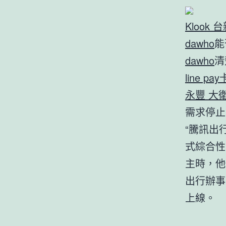
Klook 
dawho
能
dawho
清
line pay
永豐 大衛
需求停止
“騰訊出
式綜合性
主時，他
出行辦事
上線。