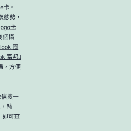
be卡
。
復態勢，
gogo卡
幾個攝
look 國
ook 富邦J
備，方便
微信搜一
式，輸
，即可查