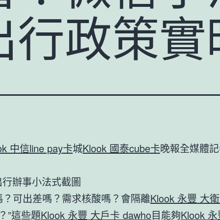
出行政策實
ok 中信line pay卡
城
Klook 國泰cube卡
晚報全媒體記
出行辦事小法式截圖
嗎？可出差嗎？需求核酸嗎？會隔離
Klook 永豐 大
？”這些題
Klook 永豐 大戶卡 dawho
目能夠
Klook