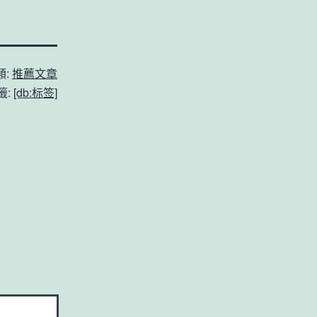
類:
推薦文章
籤:
[db:标签]