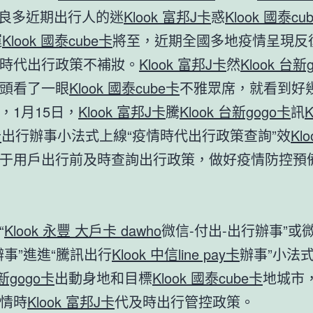
良多近期出行人的迷
Klook 富邦J卡
惑
Klook 國泰cu
運
Klook 國泰cube卡
將至，近期全國多地疫情呈現反
時代出行政策不補妝。
Klook 富邦J卡
然
Klook 台新
頭看了一眼
Klook 國泰cube卡
不雅眾席，就看到好
，1月15日，
Klook 富邦J卡
騰
Klook 台新gogo卡
訊
K
卡
出行辦事小法式上線“疫情時代出行政策查詢”效
Kl
于用戶出行前及時查詢出行政策，做好疫情防控預
“
Klook 永豐 大戶卡 dawho
微信-付出-出行辦事”或
辦事”進進“騰訊出行
Klook 中信line pay卡
辦事”小法
台新gogo卡
出動身地和目標
Klook 國泰cube卡
地城市
情時
Klook 富邦J卡
代及時出行管控政策。