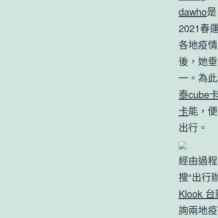
dawho
是
2021春
各地疫情
後，她垂
一。為此
泰cube
卡
能，便
出行。
經由過程
搜“出行
Klook 
詢兩地疫