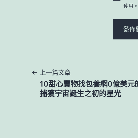
使用
文
上一篇文章
10甜心寶物找包養網0億美元
章
捕獲宇宙誕生之初的星光
導
覽