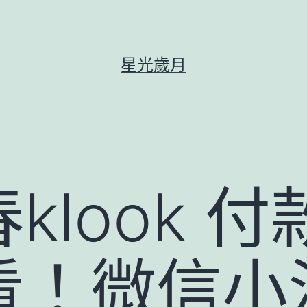
星光歲月
klook 
看！微信小