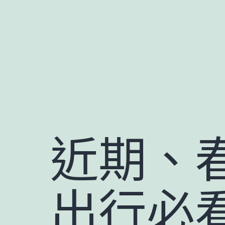
跳
至
主
要
內
容
近期、春
出行必