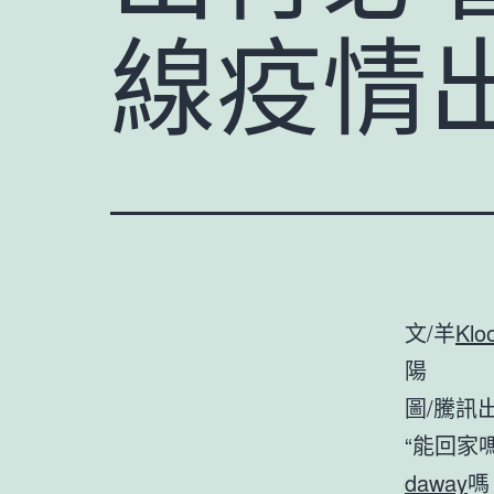
線疫情
文/羊
Klo
陽
圖/騰訊
“能回家
daway
嗎