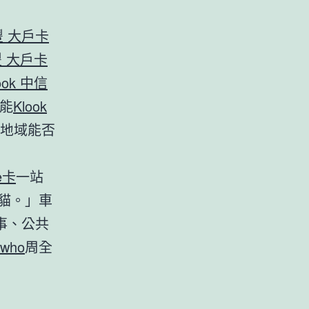
永豐 大戶卡
永豐 大戶卡
ook 中信
能
Klook
地域能否
e卡
一站
貓。」車
事、公共
who
周全