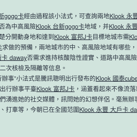
台新gogo卡
經由過程該小法式，可查詢兩地
Klook 
否為中高風險
Klook 台新gogo卡
地域，并
Klook 
楚分開動身地和達到
Klook 富邦J卡
目標地城市需
Kl
卡
求做的預備，兩地城市的中、高風險地域有哪些，
卡 daway
否需求進持核酸陰性證實、道路中高風險
二次核檢及隔離等信息。
行辦事”小法式是騰訊聰明出行發布的
Klook 國泰cub
出行辦事平臺
Klook 富邦J卡
，涵蓋看起來不像流落
們湧進她的社交媒體，訊問她的幻想伴侶。毫無辦
、打車等，今朝已在全國范圍
Klook 永豐 大戶卡 da