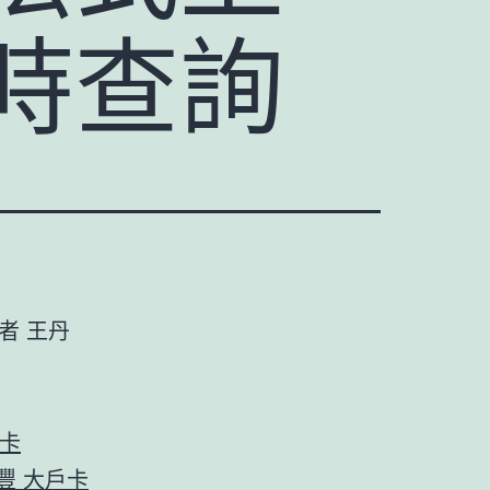
時查詢
者 王丹
衛卡
 永豐 大戶卡