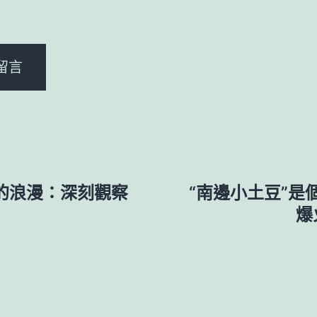
。
的浪漫：深刻觀察
“南邊小土豆”
爆